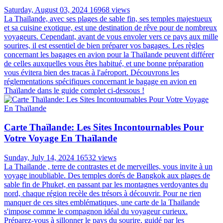
Saturday, August 03, 2024
16968 views
La Thaïlande, avec ses plages de sable fin, ses temples majestueux
et sa cuisine exotique, est une destination de rêve pour de nombreux
voyageurs. Cependant, avant de vous envoler vers ce pays aux mille
sourires, il est essentiel de bien préparer vos bagages. Les règles
concernant les bagages en avion pour la Thaïlande peuvent différer
de celles auxquelles vous êtes habitué, et une bonne préparation
vous évitera bien des tracas à l'aéroport. Découvrons les
réglementations spécifiques concernant le bagage en avion en
Thaïlande dans le guide complet ci-dessous !
Carte Thaïlande: Les Sites Incontournables Pour
Votre Voyage En Thaïlande
Sunday, July 14, 2024
16532 views
La Thaïlande , terre de contrastes et de merveilles, vous invite à un
voyage inoubliable. Des temples dorés de Bangkok aux plages de
sable fin de Phuket, en passant par les montagnes verdoyantes du
nord, chaque région recèle des trésors à découvrir. Pour ne rien
manquer de ces sites emblématiques, une carte de la Thaïlande
s'impose comme le compagnon idéal du voyageur curieux.
Préparez-vous à sillonner le pays du sourire, guidé par les