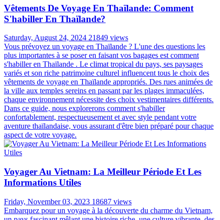
Vêtements De Voyage En Thaïlande: Comment
S'habiller En Thaïlande?
Saturday, August 24, 2024
21849 views
Vous prévoyez un voyage en Thaïlande ? L'une des questions les
plus importantes à se poser en faisant vos bagages est comment
s'habiller en Thaïlande . Le climat tropical du pays, ses paysages
variés et son riche patrimoine culturel influencent tous le choix des
vêtements de voyage en Thaïlande appropriés. Des rues animées de
la ville aux temples sereins en passant par les plages immaculées,
chaque environnement nécessite des choix vestimentaires différents.
Dans ce guide, nous explorerons comment s'habiller
confortablement, respectueusement et avec style pendant votre
aventure thaïlandaise, vous assurant d'être bien préparé pour chaque
aspect de votre voyage.
Voyager Au Vietnam: La Meilleur Période Et Les
Informations Utiles
Friday, November 03, 2023
18687 views
Embarquez pour un voyage à la découverte du charme du Vietnam,
un pays fascinant mêlant une histoire riche, une culture vibrante, des