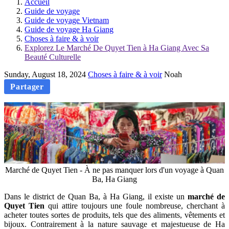
Accueil
Guide de voyage
Guide de voyage Vietnam
Guide de voyage Ha Giang
Choses à faire & à voir
Explorez Le Marché De Quyet Tien à Ha Giang Avec Sa
Beauté Culturelle
Sunday, August 18, 2024
Choses à faire & à voir
Noah
Partager
Marché de Quyet Tien - À ne pas manquer lors d'un voyage à Quan
Ba, Ha Giang
Dans le district de Quan Ba, à Ha Giang, il existe un
marché de
Quyet Tien
qui attire toujours une foule nombreuse, cherchant à
acheter toutes sortes de produits, tels que des aliments, vêtements et
bijoux. Contrairement à la nature sauvage et majestueuse de Ha