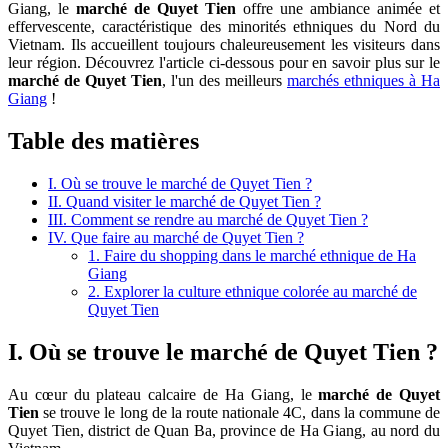
Giang, le
marché de Quyet Tien
offre une ambiance animée et
effervescente, caractéristique des minorités ethniques du Nord du
Vietnam. Ils accueillent toujours chaleureusement les visiteurs dans
leur région. Découvrez l'article ci-dessous pour en savoir plus sur le
marché de Quyet Tien
, l'un des meilleurs
marchés ethniques à Ha
Giang
!
Table des matières
I. Où se trouve le marché de Quyet Tien ?
II. Quand visiter le marché de Quyet Tien ?
III. Comment se rendre au marché de Quyet Tien ?
IV. Que faire au marché de Quyet Tien ?
1. Faire du shopping dans le marché ethnique de Ha
Giang
2. Explorer la culture ethnique colorée au marché de
Quyet Tien
I. Où se trouve le marché de Quyet Tien ?
Au cœur du plateau calcaire de Ha Giang, le
marché de Quyet
Tien
se trouve le long de la route nationale 4C, dans la commune de
Quyet Tien, district de Quan Ba, province de Ha Giang, au nord du