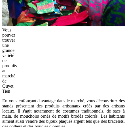
Vous
pouvez
trouver
une
grande
variété
de
produits
au
marché
de
Quyet
Tien
En vous enfonçant davantage dans le marché, vous découvrirez des
stands présentant des produits artisanaux créés par des artisans
locaux. Il s'agit notamment de costumes traditionnels, de sacs à
main, de mouchoirs ornés de motifs brodés colorés. Les habitants
aiment aussi vendre des bijoux plaqués argent tels que des bracelets,
des colliers et des boucles d'oreilles.