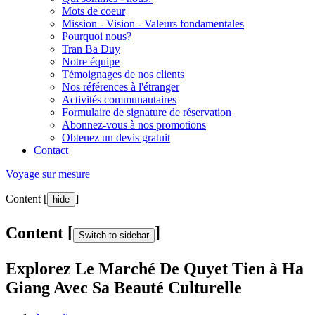
Mots de coeur
Mission - Vision - Valeurs fondamentales
Pourquoi nous?
Tran Ba Duy
Notre équipe
Témoignages de nos clients
Nos références à l'étranger
Activités communautaires
Formulaire de signature de réservation
Abonnez-vous à nos promotions
Obtenez un devis gratuit
Contact
Voyage sur mesure
Content [
]
hide
Content [
]
Switch to sidebar
Explorez Le Marché De Quyet Tien à Ha
Giang Avec Sa Beauté Culturelle