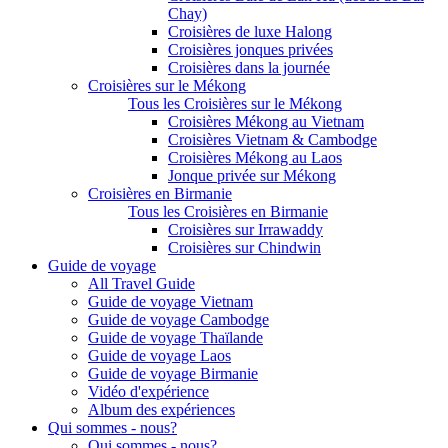
Chay)
Croisières de luxe Halong
Croisières jonques privées
Croisières dans la journée
Croisières sur le Mékong
Tous les Croisières sur le Mékong
Croisières Mékong au Vietnam
Croisières Vietnam & Cambodge
Croisières Mékong au Laos
Jonque privée sur Mékong
Croisières en Birmanie
Tous les Croisières en Birmanie
Croisières sur Irrawaddy
Croisières sur Chindwin
Guide de voyage
All Travel Guide
Guide de voyage Vietnam
Guide de voyage Cambodge
Guide de voyage Thaïlande
Guide de voyage Laos
Guide de voyage Birmanie
Vidéo d'expérience
Album des expériences
Qui sommes - nous?
Qui sommes - nous?