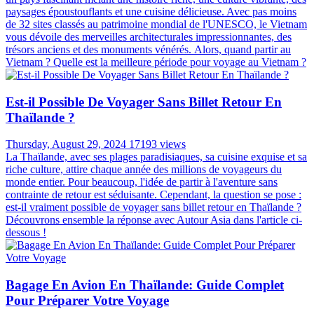
paysages époustouflants et une cuisine délicieuse. Avec pas moins
de 32 sites classés au patrimoine mondial de l'UNESCO, le Vietnam
vous dévoile des merveilles architecturales impressionnantes, des
trésors anciens et des monuments vénérés. Alors, quand partir au
Vietnam ? Quelle est la meilleure période pour voyage au Vietnam ?
Est-il Possible De Voyager Sans Billet Retour En
Thaïlande ?
Thursday, August 29, 2024
17193 views
La Thaïlande, avec ses plages paradisiaques, sa cuisine exquise et sa
riche culture, attire chaque année des millions de voyageurs du
monde entier. Pour beaucoup, l'idée de partir à l'aventure sans
contrainte de retour est séduisante. Cependant, la question se pose :
est-il vraiment possible de voyager sans billet retour en Thaïlande ?
Découvrons ensemble la réponse avec Autour Asia dans l'article ci-
dessous !
Bagage En Avion En Thaïlande: Guide Complet
Pour Préparer Votre Voyage