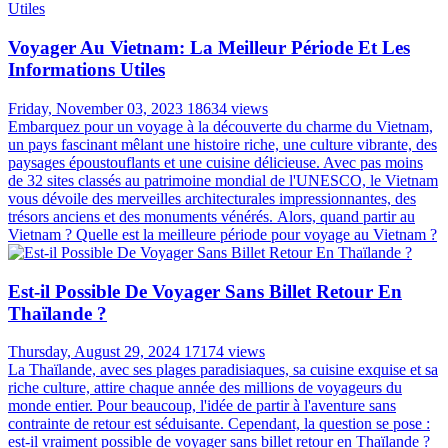
Voyager Au Vietnam: La Meilleur Période Et Les
Informations Utiles
Friday, November 03, 2023
18634 views
Embarquez pour un voyage à la découverte du charme du Vietnam,
un pays fascinant mêlant une histoire riche, une culture vibrante, des
paysages époustouflants et une cuisine délicieuse. Avec pas moins
de 32 sites classés au patrimoine mondial de l'UNESCO, le Vietnam
vous dévoile des merveilles architecturales impressionnantes, des
trésors anciens et des monuments vénérés. Alors, quand partir au
Vietnam ? Quelle est la meilleure période pour voyage au Vietnam ?
Est-il Possible De Voyager Sans Billet Retour En
Thaïlande ?
Thursday, August 29, 2024
17174 views
La Thaïlande, avec ses plages paradisiaques, sa cuisine exquise et sa
riche culture, attire chaque année des millions de voyageurs du
monde entier. Pour beaucoup, l'idée de partir à l'aventure sans
contrainte de retour est séduisante. Cependant, la question se pose :
est-il vraiment possible de voyager sans billet retour en Thaïlande ?