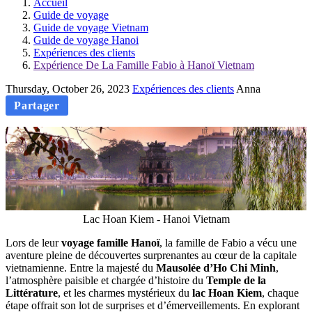
Accueil
Guide de voyage
Guide de voyage Vietnam
Guide de voyage Hanoi
Expériences des clients
Expérience De La Famille Fabio à Hanoï Vietnam
Thursday, October 26, 2023
Expériences des clients
Anna
Partager
Lac Hoan Kiem - Hanoi Vietnam
Lors de leur
voyage famille Hanoï
, la famille de Fabio a vécu une
aventure pleine de découvertes surprenantes au cœur de la capitale
vietnamienne. Entre la majesté du
Mausolée d’Ho Chi Minh
,
l’atmosphère paisible et chargée d’histoire du
Temple de la
Littérature
, et les charmes mystérieux du
lac Hoan Kiem
, chaque
étape offrait son lot de surprises et d’émerveillements. En explorant