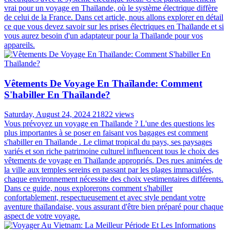
vrai pour un voyage en Thaïlande, où le système électrique diffère
de celui de la France. Dans cet article, nous allons explorer en détail
ce que vous devez savoir sur les prises électriques en Thaïlande et si
vous aurez besoin d'un adaptateur pour la Thaïlande pour vos
appareils.
Vêtements De Voyage En Thaïlande: Comment
S'habiller En Thaïlande?
Saturday, August 24, 2024
21822 views
Vous prévoyez un voyage en Thaïlande ? L'une des questions les
plus importantes à se poser en faisant vos bagages est comment
s'habiller en Thaïlande . Le climat tropical du pays, ses paysages
variés et son riche patrimoine culturel influencent tous le choix des
vêtements de voyage en Thaïlande appropriés. Des rues animées de
la ville aux temples sereins en passant par les plages immaculées,
chaque environnement nécessite des choix vestimentaires différents.
Dans ce guide, nous explorerons comment s'habiller
confortablement, respectueusement et avec style pendant votre
aventure thaïlandaise, vous assurant d'être bien préparé pour chaque
aspect de votre voyage.