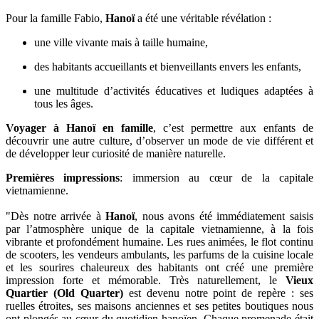
Pour la famille Fabio,
Hanoï
a été une véritable révélation :
une ville vivante mais à taille humaine,
des habitants accueillants et bienveillants envers les enfants,
une multitude d’activités éducatives et ludiques adaptées à
tous les âges.
Voyager à Hanoï en famille
, c’est permettre aux enfants de
découvrir une autre culture, d’observer un mode de vie différent et
de développer leur curiosité de manière naturelle.
Premières impressions
: immersion au cœur de la capitale
vietnamienne.
"Dès notre arrivée à
Hanoï
, nous avons été immédiatement saisis
par l’atmosphère unique de la capitale vietnamienne, à la fois
vibrante et profondément humaine. Les rues animées, le flot continu
de scooters, les vendeurs ambulants, les parfums de la cuisine locale
et les sourires chaleureux des habitants ont créé une première
impression forte et mémorable. Très naturellement, le
Vieux
Quartier (Old Quarter)
est devenu notre point de repère : ses
ruelles étroites, ses maisons anciennes et ses petites boutiques nous
ont plongés au cœur du quotidien hanoïen. Chaque promenade était