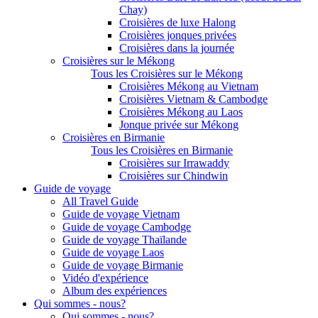
Chay)
Croisières de luxe Halong
Croisières jonques privées
Croisières dans la journée
Croisières sur le Mékong
Tous les Croisières sur le Mékong
Croisières Mékong au Vietnam
Croisières Vietnam & Cambodge
Croisières Mékong au Laos
Jonque privée sur Mékong
Croisières en Birmanie
Tous les Croisières en Birmanie
Croisières sur Irrawaddy
Croisières sur Chindwin
Guide de voyage
All Travel Guide
Guide de voyage Vietnam
Guide de voyage Cambodge
Guide de voyage Thaïlande
Guide de voyage Laos
Guide de voyage Birmanie
Vidéo d'expérience
Album des expériences
Qui sommes - nous?
Qui sommes - nous?