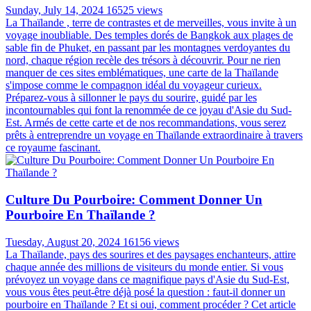
Sunday, July 14, 2024
16525 views
La Thaïlande , terre de contrastes et de merveilles, vous invite à un
voyage inoubliable. Des temples dorés de Bangkok aux plages de
sable fin de Phuket, en passant par les montagnes verdoyantes du
nord, chaque région recèle des trésors à découvrir. Pour ne rien
manquer de ces sites emblématiques, une carte de la Thaïlande
s'impose comme le compagnon idéal du voyageur curieux.
Préparez-vous à sillonner le pays du sourire, guidé par les
incontournables qui font la renommée de ce joyau d'Asie du Sud-
Est. Armés de cette carte et de nos recommandations, vous serez
prêts à entreprendre un voyage en Thaïlande extraordinaire à travers
ce royaume fascinant.
Culture Du Pourboire: Comment Donner Un
Pourboire En Thaïlande ?
Tuesday, August 20, 2024
16156 views
La Thaïlande, pays des sourires et des paysages enchanteurs, attire
chaque année des millions de visiteurs du monde entier. Si vous
prévoyez un voyage dans ce magnifique pays d'Asie du Sud-Est,
vous vous êtes peut-être déjà posé la question : faut-il donner un
pourboire en Thaïlande ? Et si oui, comment procéder ? Cet article