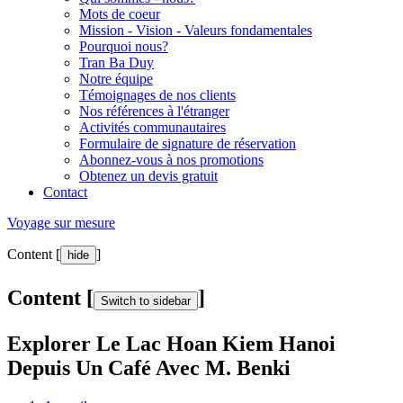
Mots de coeur
Mission - Vision - Valeurs fondamentales
Pourquoi nous?
Tran Ba Duy
Notre équipe
Témoignages de nos clients
Nos références à l'étranger
Activités communautaires
Formulaire de signature de réservation
Abonnez-vous à nos promotions
Obtenez un devis gratuit
Contact
Voyage sur mesure
Content [
]
hide
Content [
]
Switch to sidebar
Explorer Le Lac Hoan Kiem Hanoi
Depuis Un Café Avec M. Benki