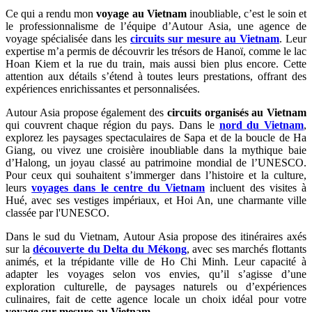
Ce qui a rendu mon
voyage au Vietnam
inoubliable, c’est le soin et
le professionnalisme de l’équipe d’Autour Asia, une agence de
voyage spécialisée dans les
circuits sur mesure au Vietnam
. Leur
expertise m’a permis de découvrir les trésors de Hanoï, comme le lac
Hoan Kiem et la rue du train, mais aussi bien plus encore. Cette
attention aux détails s’étend à toutes leurs prestations, offrant des
expériences enrichissantes et personnalisées.
Autour Asia propose également des
circuits organisés au Vietnam
qui couvrent chaque région du pays. Dans le
nord du Vietnam
,
explorez les paysages spectaculaires de Sapa et de la boucle de Ha
Giang, ou vivez une croisière inoubliable dans la mythique baie
d’Halong, un joyau classé au patrimoine mondial de l’UNESCO.
Pour ceux qui souhaitent s’immerger dans l’histoire et la culture,
leurs
voyages dans le centre du Vietnam
incluent des visites à
Hué, avec ses vestiges impériaux, et Hoi An, une charmante ville
classée par l'UNESCO.
Dans le sud du Vietnam, Autour Asia propose des itinéraires axés
sur la
découverte du Delta du Mékong
, avec ses marchés flottants
animés, et la trépidante ville de Ho Chi Minh. Leur capacité à
adapter les voyages selon vos envies, qu’il s’agisse d’une
exploration culturelle, de paysages naturels ou d’expériences
culinaires, fait de cette agence locale un choix idéal pour votre
voyage sur mesure au Vietnam
.