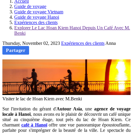
Accueil
Guide de voyage
Guide de voyage Vietnam
Guide de voyage Hanoi
Expériences des clients
Explorer Le Lac Hoan Kiem Hanoi Depuis Un Café Avec M.
Benki
Thursday, November 02, 2023
Expériences des clients
Anna
Partager
Visiter le lac de Hoan Kiem avec M.Benki
Sur l'invitation du gérant d'
Autour Asia
, une
agence de voyage
locale à Hanoï
, nous avons eu le plaisir de découvrir un café unique
situé au cinquième étage, tout près du lac de Hoan Kiem. Ce
charmant
café à Hanoï
offre une vue panoramique époustouflante,
parfaite pour s'imprégner de la beauté de la ville. Le spectacle du