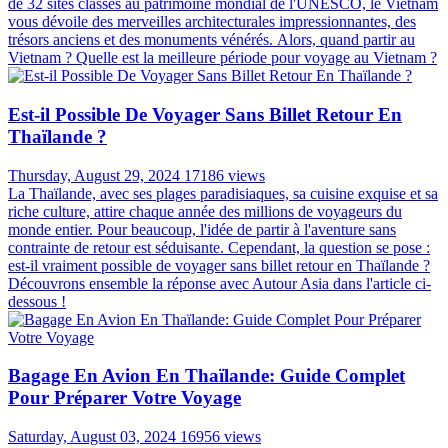
de 32 sites classés au patrimoine mondial de l'UNESCO, le Vietnam
vous dévoile des merveilles architecturales impressionnantes, des
trésors anciens et des monuments vénérés. Alors, quand partir au
Vietnam ? Quelle est la meilleure période pour voyage au Vietnam ?
Est-il Possible De Voyager Sans Billet Retour En
Thaïlande ?
Thursday, August 29, 2024
17186 views
La Thaïlande, avec ses plages paradisiaques, sa cuisine exquise et sa
riche culture, attire chaque année des millions de voyageurs du
monde entier. Pour beaucoup, l'idée de partir à l'aventure sans
contrainte de retour est séduisante. Cependant, la question se pose :
est-il vraiment possible de voyager sans billet retour en Thaïlande ?
Découvrons ensemble la réponse avec Autour Asia dans l'article ci-
dessous !
Bagage En Avion En Thaïlande: Guide Complet
Pour Préparer Votre Voyage
Saturday, August 03, 2024
16956 views