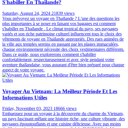
S'habiller En Thaïlande?
Saturday, August 24, 2024
21839 views
Vous prévoyez un voyage en Thaïlande ? L'une des questions les
plus importantes à se poser en faisant vos bagages est comment
s'habiller en Thaïlande . Le climat tropical du pays, ses paysages
variés et son riche patrimoine culturel influencent tous le choix des
vêtements de voyage en Thaïlande appropriés. Des rues animées de
la ville aux temples sereins en passant par les plages immaculées,
chaque environnement nécessite des choix vestimentaires différents.
Dans ce guide, nous explorerons comment s'habiller
confortablement, respectueusement et avec style pendant votre
aventure thaïlandaise, vous assurant d'être bien préparé pour chaque
aspect de votre voyage.
Voyager Au Vietnam: La Meilleur Période Et Les
Informations Utiles
Friday, November 03, 2023
18666 views
Embarquez pour un voyage à la découverte du charme du Vietnam,
un pays fascinant mêlant une histoire riche, une culture vibrante, des
paysages époustouflants et une cuisine délicieuse. Avec pas moins