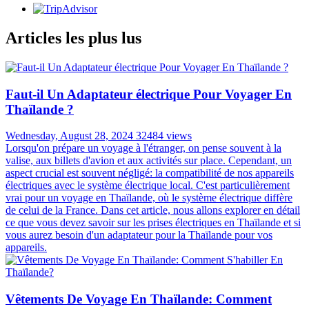
Articles les plus lus
Faut-il Un Adaptateur électrique Pour Voyager En
Thaïlande ?
Wednesday, August 28, 2024
32484 views
Lorsqu'on prépare un voyage à l'étranger, on pense souvent à la
valise, aux billets d'avion et aux activités sur place. Cependant, un
aspect crucial est souvent négligé: la compatibilité de nos appareils
électriques avec le système électrique local. C'est particulièrement
vrai pour un voyage en Thaïlande, où le système électrique diffère
de celui de la France. Dans cet article, nous allons explorer en détail
ce que vous devez savoir sur les prises électriques en Thaïlande et si
vous aurez besoin d'un adaptateur pour la Thaïlande pour vos
appareils.
Vêtements De Voyage En Thaïlande: Comment