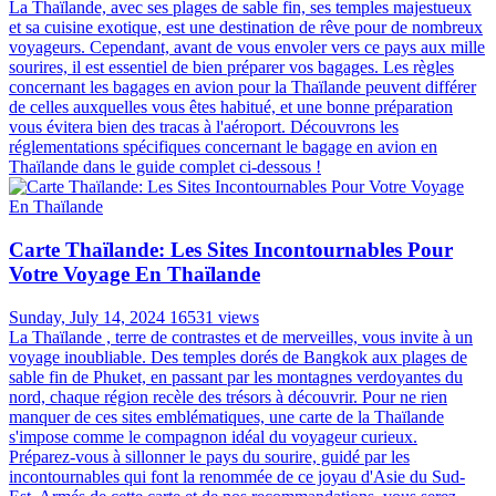
La Thaïlande, avec ses plages de sable fin, ses temples majestueux
et sa cuisine exotique, est une destination de rêve pour de nombreux
voyageurs. Cependant, avant de vous envoler vers ce pays aux mille
sourires, il est essentiel de bien préparer vos bagages. Les règles
concernant les bagages en avion pour la Thaïlande peuvent différer
de celles auxquelles vous êtes habitué, et une bonne préparation
vous évitera bien des tracas à l'aéroport. Découvrons les
réglementations spécifiques concernant le bagage en avion en
Thaïlande dans le guide complet ci-dessous !
Carte Thaïlande: Les Sites Incontournables Pour
Votre Voyage En Thaïlande
Sunday, July 14, 2024
16531 views
La Thaïlande , terre de contrastes et de merveilles, vous invite à un
voyage inoubliable. Des temples dorés de Bangkok aux plages de
sable fin de Phuket, en passant par les montagnes verdoyantes du
nord, chaque région recèle des trésors à découvrir. Pour ne rien
manquer de ces sites emblématiques, une carte de la Thaïlande
s'impose comme le compagnon idéal du voyageur curieux.
Préparez-vous à sillonner le pays du sourire, guidé par les
incontournables qui font la renommée de ce joyau d'Asie du Sud-