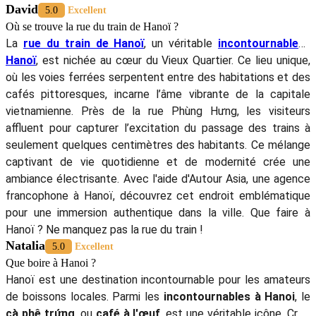
David
5.0
Excellent
Où se trouve la rue du train de Hanoï ?
La
rue du train de Hanoï
, un véritable
incontournable à
Hanoï
, est nichée au cœur du Vieux Quartier. Ce lieu unique,
où les voies ferrées serpentent entre des habitations et des
cafés pittoresques, incarne l’âme vibrante de la capitale
vietnamienne. Près de la rue Phùng Hưng, les visiteurs
affluent pour capturer l’excitation du passage des trains à
seulement quelques centimètres des habitants. Ce mélange
captivant de vie quotidienne et de modernité crée une
ambiance électrisante. Avec l'aide d'Autour Asia, une agence
francophone à Hanoï, découvrez cet endroit emblématique
pour une immersion authentique dans la ville. Que faire à
Hanoï ? Ne manquez pas la rue du train !
Natalia
5.0
Excellent
Que boire à Hanoi ?
Hanoï est une destination incontournable pour les amateurs
de boissons locales. Parmi les
incontournables à Hanoi
, le
cà phê trứng
, ou
café à l'œuf
, est une véritable icône. Créé