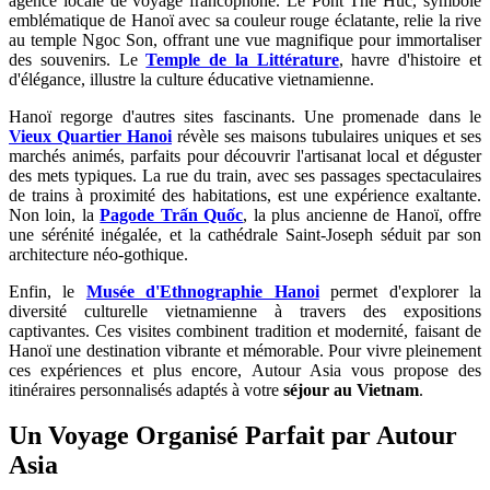
agence locale de voyage francophone. Le Pont The Huc, symbole
emblématique de Hanoï avec sa couleur rouge éclatante, relie la rive
au temple Ngoc Son, offrant une vue magnifique pour immortaliser
des souvenirs. Le
Temple de la Littérature
, havre d'histoire et
d'élégance, illustre la culture éducative vietnamienne.
Hanoï regorge d'autres sites fascinants. Une promenade dans le
Vieux Quartier Hanoi
révèle ses maisons tubulaires uniques et ses
marchés animés, parfaits pour découvrir l'artisanat local et déguster
des mets typiques. La rue du train, avec ses passages spectaculaires
de trains à proximité des habitations, est une expérience exaltante.
Non loin, la
Pagode Trấn Quốc
, la plus ancienne de Hanoï, offre
une sérénité inégalée, et la cathédrale Saint-Joseph séduit par son
architecture néo-gothique.
Enfin, le
Musée d'Ethnographie Hanoi
permet d'explorer la
diversité culturelle vietnamienne à travers des expositions
captivantes. Ces visites combinent tradition et modernité, faisant de
Hanoï une destination vibrante et mémorable. Pour vivre pleinement
ces expériences et plus encore, Autour Asia vous propose des
itinéraires personnalisés adaptés à votre
séjour au Vietnam
.
Un Voyage Organisé Parfait par Autour
Asia