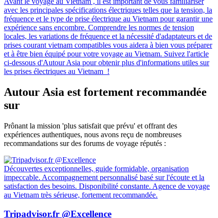
Avant le voyage au Vietnam , il est important de vous familiariser
avec les principales spécifications électriques telles que la tension, la
fréquence et le type de prise électrique au Vietnam pour garantir une
expérience sans encombre. Comprendre les normes de tension
locales, les variations de fréquence et la nécessité d'adaptateurs et de
prises courant vietnam compatibles vous aidera à bien vous préparer
et à être bien équipé pour votre voyage au Vietnam. Suivez l'article
ci-dessous d'Autour Asia pour obtenir plus d'informations utiles sur
les prises électriques au Vietnam !
Autour Asia est fortement recommandée
sur
Prônant la mission 'plus satisfait que prévu' et offrant des
expériences authentiques, nous avons reçu de nombreuses
recommandations sur des forums de voyage réputés :
Découvertes exceptionnelles, guide formidable, organisation
impeccable. Accompagnement personnalisé basé sur l'écoute et la
satisfaction des besoins. Disponibilité constante. Agence de voyage
au Vietnam très sérieuse, fortement recommandée.
Tripadvisor.fr @Excellence