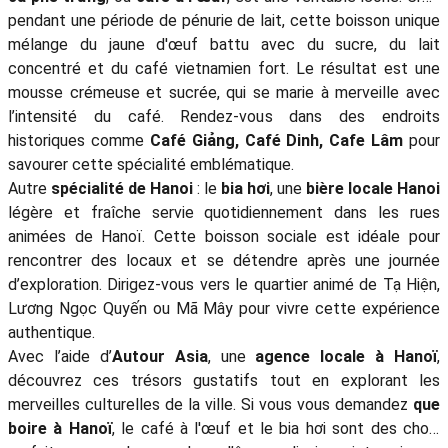
pendant une période de pénurie de lait, cette boisson unique
mélange du jaune d'œuf battu avec du sucre, du lait
concentré et du café vietnamien fort. Le résultat est une
mousse crémeuse et sucrée, qui se marie à merveille avec
l’intensité du café. Rendez-vous dans des endroits
historiques comme
Café Giảng, Café Dinh, Cafe Lâm
pour
savourer cette spécialité emblématique.
Autre
spécialité de Hanoi
: le
bia hơi
, une
bière locale Hanoi
légère et fraîche servie quotidiennement dans les rues
animées de Hanoï. Cette boisson sociale est idéale pour
rencontrer des locaux et se détendre après une journée
d’exploration. Dirigez-vous vers le quartier animé de Tạ Hiện,
Lương Ngọc Quyến ou Mã Mây pour vivre cette expérience
authentique.
Avec l’aide d’
Autour Asia
, une
agence locale à Hanoï
,
découvrez ces trésors gustatifs tout en explorant les
merveilles culturelles de la ville. Si vous vous demandez
que
boire à Hanoï
, le café à l'œuf et le bia hơi sont des choix