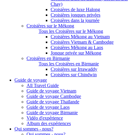
Chay)
Croisières de luxe Halong
Croisières jonques privées
Croisières dans la journée
Croisières sur le Mékong
Tous les Croisières sur le Mékong
Croisières Mékong au Vietnam
Croisières Vietnam & Cambodge
Croisières Mékong au Laos
Jonque privée sur Mékong
Croisières en Birmanie
Tous les Croisières en Birmanie
Croisières sur Irrawaddy
Croisières sur Chindwin
Guide de voyage
All Travel Guide
Guide de voyage Vietnam
Guide de voyage Cambodge
Guide de voyage Thaïlande
Guide de voyage Laos
Guide de voyage Birmanie
Vidéo d'expérience
Album des expériences
Qui sommes - nous?
Qui sommes - nous?