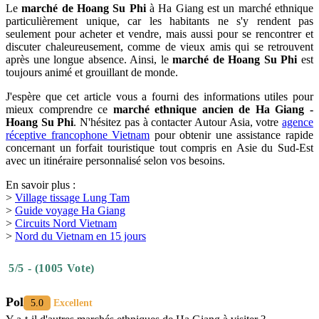
Le
marché de Hoang Su Phi
à Ha Giang est un marché ethnique
particulièrement unique, car les habitants ne s'y rendent pas
seulement pour acheter et vendre, mais aussi pour se rencontrer et
discuter chaleureusement, comme de vieux amis qui se retrouvent
après une longue absence. Ainsi, le
marché de Hoang Su Phi
est
toujours animé et grouillant de monde.
J'espère que cet article vous a fourni des informations utiles pour
mieux comprendre ce
marché ethnique ancien de Ha Giang -
Hoang Su Phi
. N'hésitez pas à contacter Autour Asia, votre
agence
réceptive francophone Vietnam
pour obtenir une assistance rapide
concernant un forfait touristique tout compris en Asie du Sud-Est
avec un itinéraire personnalisé selon vos besoins.
En savoir plus :
>
Village tissage Lung Tam
>
Guide voyage Ha Giang
>
Circuits Nord Vietnam
>
Nord du Vietnam en 15 jours
5/5 - (1005 Vote)
Pol
5.0
Excellent