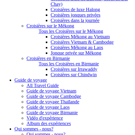
Chay)
Croisières de luxe Halong
Croisières jonques privées
Croisières dans la journée
Croisières sur le Mékong
Tous les Croisières sur le Mékong
Croisières Mékong au Vietnam
Croisières Vietnam & Cambodge
Croisières Mékong au Laos
Jonque privée sur Mékong
Croisières en Birmanie
Tous les Croisières en Birmanie
Croisières sur Irrawaddy
Croisières sur Chindwin
Guide de voyage
All Travel Guide
Guide de voyage Vietnam
Guide de voyage Cambodge
Guide de voyage Thaïlande
Guide de voyage Laos
Guide de voyage Birmanie
Vidéo d'expérience
Album des expériences
Qui sommes - nous?
Qui sommes - nous?