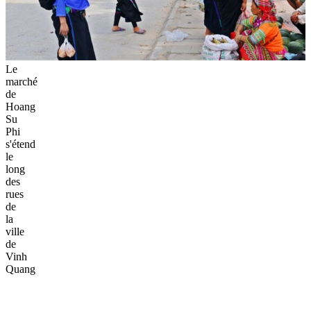
Le
marché
de
Hoang
Su
Phi
s'étend
le
long
des
rues
de
la
ville
de
Vinh
Quang