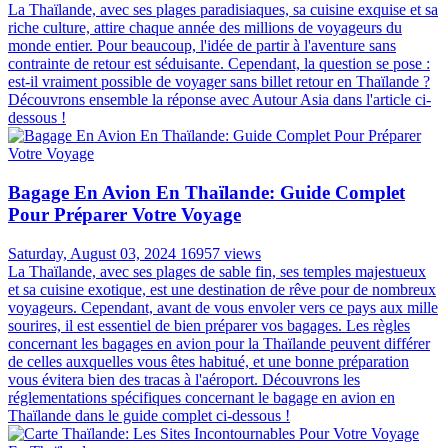
La Thaïlande, avec ses plages paradisiaques, sa cuisine exquise et sa
riche culture, attire chaque année des millions de voyageurs du
monde entier. Pour beaucoup, l'idée de partir à l'aventure sans
contrainte de retour est séduisante. Cependant, la question se pose :
est-il vraiment possible de voyager sans billet retour en Thaïlande ?
Découvrons ensemble la réponse avec Autour Asia dans l'article ci-
dessous !
Bagage En Avion En Thaïlande: Guide Complet
Pour Préparer Votre Voyage
Saturday, August 03, 2024
16957 views
La Thaïlande, avec ses plages de sable fin, ses temples majestueux
et sa cuisine exotique, est une destination de rêve pour de nombreux
voyageurs. Cependant, avant de vous envoler vers ce pays aux mille
sourires, il est essentiel de bien préparer vos bagages. Les règles
concernant les bagages en avion pour la Thaïlande peuvent différer
de celles auxquelles vous êtes habitué, et une bonne préparation
vous évitera bien des tracas à l'aéroport. Découvrons les
réglementations spécifiques concernant le bagage en avion en
Thaïlande dans le guide complet ci-dessous !