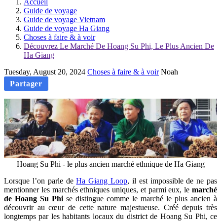
Accueil
Guide de voyage
Guide de voyage Vietnam
Guide de voyage Ha Giang
Choses à faire & à voir
Découvrez Le Marché De Hoang Su Phi, Le Plus Ancien De
Ha Giang
Tuesday, August 20, 2024
Choses à faire & à voir
Noah
Partager
Hoang Su Phi - le plus ancien marché ethnique de Ha Giang
Lorsque l’on parle de
Ha Giang Loop
, il est impossible de ne pas
mentionner les marchés ethniques uniques, et parmi eux, le
marché
de Hoang Su Phi
se distingue comme le marché le plus ancien à
découvrir au cœur de cette nature majestueuse. Créé depuis très
longtemps par les habitants locaux du district de Hoang Su Phi, ce