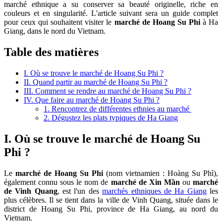
marché ethnique a su conserver sa beauté originelle, riche en
couleurs et en singularité. L'article suivant sera un guide complet
pour ceux qui souhaitent visiter le
marché de Hoang Su Phi
à Ha
Giang, dans le nord du Vietnam.
Table des matières
I. Où se trouve le marché de Hoang Su Phi ?
II. Quand partir au marché de Hoang Su Phi ?
III. Comment se rendre au marché de Hoang Su Phi ?
IV. Que faire au marché de Hoang Su Phi ?
1. Rencontrez de différentes ethnies au marché
2. Dégustez les plats typiques de Ha Giang
I. Où se trouve le marché de Hoang Su
Phi ?
Le
marché de Hoang Su Phi
(nom vietnamien : Hoàng Su Phì),
également connu sous le nom de
marché de Xin Mần
ou
marché
de Vinh Quang
, est l'un des
marchés ethniques de Ha Giang
les
plus célèbres. Il se tient dans la ville de Vinh Quang, située dans le
district de Hoang Su Phi, province de Ha Giang, au nord du
Vietnam.