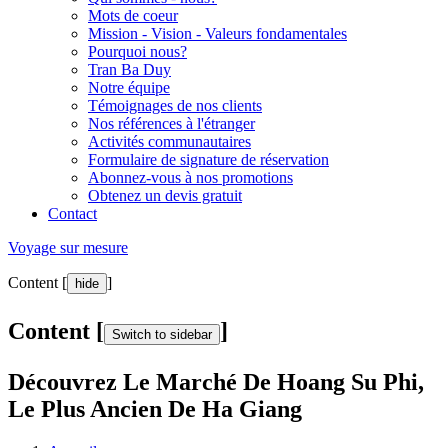
Mots de coeur
Mission - Vision - Valeurs fondamentales
Pourquoi nous?
Tran Ba Duy
Notre équipe
Témoignages de nos clients
Nos références à l'étranger
Activités communautaires
Formulaire de signature de réservation
Abonnez-vous à nos promotions
Obtenez un devis gratuit
Contact
Voyage sur mesure
Content [
]
hide
Content [
]
Switch to sidebar
Découvrez Le Marché De Hoang Su Phi,
Le Plus Ancien De Ha Giang