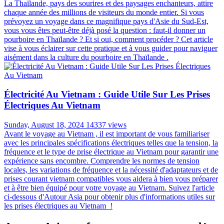
La Thaïlande, pays des sourires et des paysages enchanteurs, attire
chaque année des millions de visiteurs du monde entier. Si vous
prévoyez un voyage dans ce magnifique pays d'Asie du Sud-Est,
vous vous êtes peut-être déjà posé la question : faut-il donner un
pourboire en Thaïlande ? Et si oui, comment procéder ? Cet article
vise à vous éclairer sur cette pratique et à vous guider pour naviguer
aisément dans la culture du pourboire en Thaïlande .
Électricité Au Vietnam : Guide Utile Sur Les Prises
Électriques Au Vietnam
Sunday, August 18, 2024
14337 views
Avant le voyage au Vietnam , il est important de vous familiariser
avec les principales spécifications électriques telles que la tension, la
fréquence et le type de prise électrique au Vietnam pour garantir une
expérience sans encombre. Comprendre les normes de tension
locales, les variations de fréquence et la nécessité d'adaptateurs et de
prises courant vietnam compatibles vous aidera à bien vous préparer
et à être bien équipé pour votre voyage au Vietnam. Suivez l'article
ci-dessous d'Autour Asia pour obtenir plus d'informations utiles sur
les prises électriques au Vietnam !