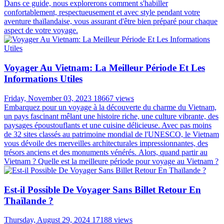
Dans ce guide, nous explorerons comment s'habiller
confortablement, respectueusement et avec style pendant votre
aventure thaïlandaise, vous assurant d'être bien préparé pour chaque
aspect de votre voyage.
Voyager Au Vietnam: La Meilleur Période Et Les
Informations Utiles
Friday, November 03, 2023
18667 views
Embarquez pour un voyage à la découverte du charme du Vietnam,
un pays fascinant mêlant une histoire riche, une culture vibrante, des
paysages époustouflants et une cuisine délicieuse. Avec pas moins
de 32 sites classés au patrimoine mondial de l'UNESCO, le Vietnam
vous dévoile des merveilles architecturales impressionnantes, des
trésors anciens et des monuments vénérés. Alors, quand partir au
Vietnam ? Quelle est la meilleure période pour voyage au Vietnam ?
Est-il Possible De Voyager Sans Billet Retour En
Thaïlande ?
Thursday, August 29, 2024
17188 views