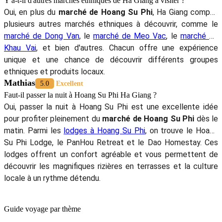
Y a-t-il d'autres marchés ethniques de Ha Giang à visiter ?
Oui, en plus du
marché de Hoang Su Phi
, Ha Giang compte
plusieurs autres marchés ethniques à découvrir, comme le
marché de Dong Van
, le
marché de Meo Vac
, le
marché de
Khau Vai
, et bien d'autres. Chacun offre une expérience
unique et une chance de découvrir différents groupes
ethniques et produits locaux.
Mathias
5.0
Excellent
Faut-il passer la nuit à Hoang Su Phi Ha Giang ?
Oui, passer la nuit à Hoang Su Phi est une excellente idée
pour profiter pleinement du
marché de Hoang Su Phi
dès le
matin. Parmi les
lodges à Hoang Su Phi
, on trouve le Hoang
Su Phi Lodge, le PanHou Retreat et le Dao Homestay. Ces
lodges offrent un confort agréable et vous permettent de
découvrir les magnifiques rizières en terrasses et la culture
locale à un rythme détendu.
Guide voyage par thème