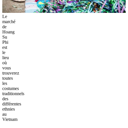
Le
marché
de
Hoang
Su
Phi
est
le
lieu
où
vous
trouverez
toutes
les
costumes
traditionnels
des
différentes
ethnies
au
Vietnam