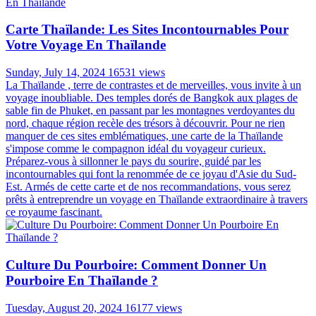
Carte Thaïlande: Les Sites Incontournables Pour
Votre Voyage En Thaïlande
Sunday, July 14, 2024
16531 views
La Thaïlande , terre de contrastes et de merveilles, vous invite à un
voyage inoubliable. Des temples dorés de Bangkok aux plages de
sable fin de Phuket, en passant par les montagnes verdoyantes du
nord, chaque région recèle des trésors à découvrir. Pour ne rien
manquer de ces sites emblématiques, une carte de la Thaïlande
s'impose comme le compagnon idéal du voyageur curieux.
Préparez-vous à sillonner le pays du sourire, guidé par les
incontournables qui font la renommée de ce joyau d'Asie du Sud-
Est. Armés de cette carte et de nos recommandations, vous serez
prêts à entreprendre un voyage en Thaïlande extraordinaire à travers
ce royaume fascinant.
Culture Du Pourboire: Comment Donner Un
Pourboire En Thaïlande ?
Tuesday, August 20, 2024
16177 views