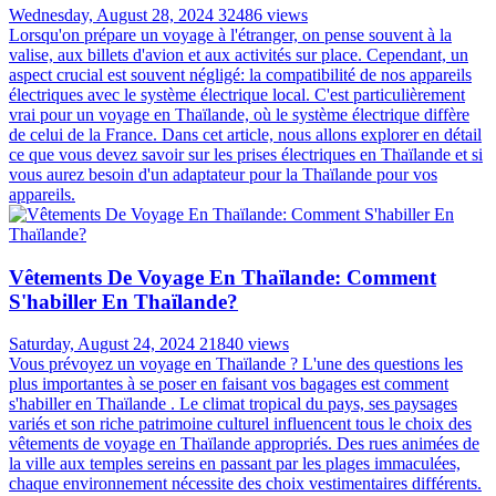
Wednesday, August 28, 2024
32486 views
Lorsqu'on prépare un voyage à l'étranger, on pense souvent à la
valise, aux billets d'avion et aux activités sur place. Cependant, un
aspect crucial est souvent négligé: la compatibilité de nos appareils
électriques avec le système électrique local. C'est particulièrement
vrai pour un voyage en Thaïlande, où le système électrique diffère
de celui de la France. Dans cet article, nous allons explorer en détail
ce que vous devez savoir sur les prises électriques en Thaïlande et si
vous aurez besoin d'un adaptateur pour la Thaïlande pour vos
appareils.
Vêtements De Voyage En Thaïlande: Comment
S'habiller En Thaïlande?
Saturday, August 24, 2024
21840 views
Vous prévoyez un voyage en Thaïlande ? L'une des questions les
plus importantes à se poser en faisant vos bagages est comment
s'habiller en Thaïlande . Le climat tropical du pays, ses paysages
variés et son riche patrimoine culturel influencent tous le choix des
vêtements de voyage en Thaïlande appropriés. Des rues animées de
la ville aux temples sereins en passant par les plages immaculées,
chaque environnement nécessite des choix vestimentaires différents.