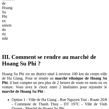
de
Hoang
Su
Phi
en
saison
du
riz
mûr
III. Comment se rendre au marché de
Hoang Su Phi ?
Hoang Su Phi est un district situé à environ 100 km du centre-ville
de Ha Giang. Pour se rendre au
marché ethnique de Hoang Su
Phi
, il faut compter un peu plus de 2 heures de route en moto ou en
voiture. Vous avez le choix entre 2 itinéraires pour rejoindre le
marché de Hoang Su Phi
:
Option 1 : Ville de Ha Giang - Rue Nguyen Trai - Route 20/8
- Commune de Thanh Thuy - DT 197C - Ville de Vinh
Quang - Marché de Hoang Su Phi.