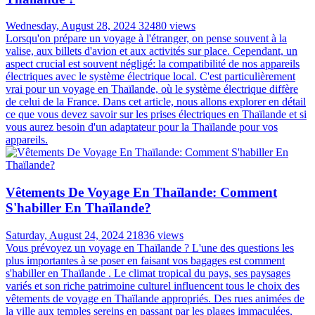
Wednesday, August 28, 2024
32480 views
Lorsqu'on prépare un voyage à l'étranger, on pense souvent à la
valise, aux billets d'avion et aux activités sur place. Cependant, un
aspect crucial est souvent négligé: la compatibilité de nos appareils
électriques avec le système électrique local. C'est particulièrement
vrai pour un voyage en Thaïlande, où le système électrique diffère
de celui de la France. Dans cet article, nous allons explorer en détail
ce que vous devez savoir sur les prises électriques en Thaïlande et si
vous aurez besoin d'un adaptateur pour la Thaïlande pour vos
appareils.
Vêtements De Voyage En Thaïlande: Comment
S'habiller En Thaïlande?
Saturday, August 24, 2024
21836 views
Vous prévoyez un voyage en Thaïlande ? L'une des questions les
plus importantes à se poser en faisant vos bagages est comment
s'habiller en Thaïlande . Le climat tropical du pays, ses paysages
variés et son riche patrimoine culturel influencent tous le choix des
vêtements de voyage en Thaïlande appropriés. Des rues animées de
la ville aux temples sereins en passant par les plages immaculées,