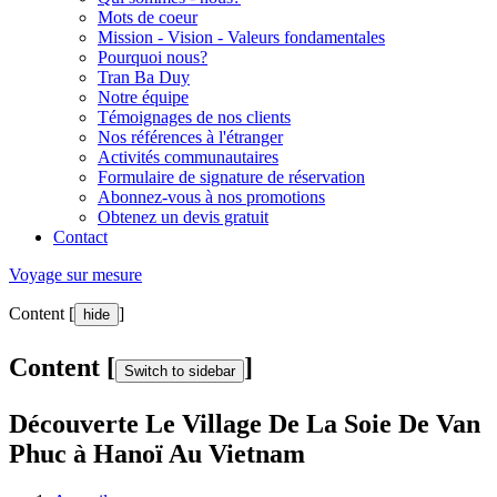
Mots de coeur
Mission - Vision - Valeurs fondamentales
Pourquoi nous?
Tran Ba Duy
Notre équipe
Témoignages de nos clients
Nos références à l'étranger
Activités communautaires
Formulaire de signature de réservation
Abonnez-vous à nos promotions
Obtenez un devis gratuit
Contact
Voyage sur mesure
Content [
]
hide
Content [
]
Switch to sidebar
Découverte Le Village De La Soie De Van
Phuc à Hanoï Au Vietnam