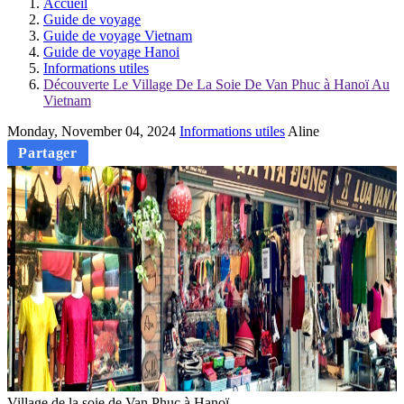
Accueil
Guide de voyage
Guide de voyage Vietnam
Guide de voyage Hanoi
Informations utiles
Découverte Le Village De La Soie De Van Phuc à Hanoï Au
Vietnam
Monday, November 04, 2024
Informations utiles
Aline
Partager
Village de la soie de Van Phuc à Hanoï