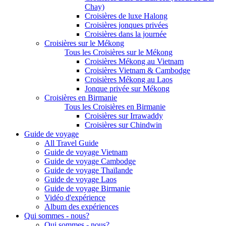
Chay)
Croisières de luxe Halong
Croisières jonques privées
Croisières dans la journée
Croisières sur le Mékong
Tous les Croisières sur le Mékong
Croisières Mékong au Vietnam
Croisières Vietnam & Cambodge
Croisières Mékong au Laos
Jonque privée sur Mékong
Croisières en Birmanie
Tous les Croisières en Birmanie
Croisières sur Irrawaddy
Croisières sur Chindwin
Guide de voyage
All Travel Guide
Guide de voyage Vietnam
Guide de voyage Cambodge
Guide de voyage Thaïlande
Guide de voyage Laos
Guide de voyage Birmanie
Vidéo d'expérience
Album des expériences
Qui sommes - nous?
Qui sommes - nous?