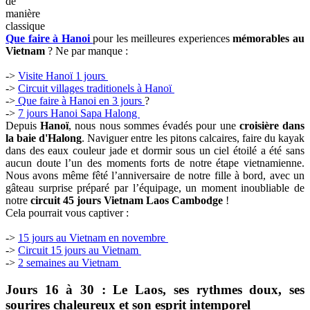
de
manière
classique
Que faire à Hanoi
pour les meilleures experiences
mémorables au
Vietnam
? Ne par manque :
->
Visite Hanoï 1 jours
->
Circuit villages traditionels à Hanoï
->
Que faire à Hanoi en 3 jours
?
->
7 jours Hanoi Sapa Halong
Depuis
Hanoï
, nous nous sommes évadés pour une
croisière dans
la baie d'Halong
. Naviguer entre les pitons calcaires, faire du kayak
dans des eaux couleur jade et dormir sous un ciel étoilé a été sans
aucun doute l’un des moments forts de notre étape vietnamienne.
Nous avons même fêté l’anniversaire de notre fille à bord, avec un
gâteau surprise préparé par l’équipage, un moment inoubliable de
notre
circuit 45 jours Vietnam Laos Cambodge
!
Cela pourrait vous captiver :
->
15 jours au Vietnam en novembre
->
Circuit 15 jours au Vietnam
->
2 semaines au Vietnam
Jours 16 à 30 : Le Laos, ses rythmes doux, ses
sourires chaleureux et son esprit intemporel