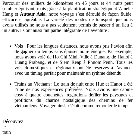
Parcourir des milliers de kilomètres en 45 jours et 44 nuits peut
sembler épuisant, mais grâce à la planification stratégique d’Amélie
Hang et
Autour Asia
, notre voyage s’est déroulé de façon fluide,
efficace et agréable. La variété des modes de transport que nous
avons utilisés ne nous a pas seulement permis de passer d’un lieu à
un autre, ils ont aussi fait partie intégrante de l’aventure :
Vols : Pour les longues distances, nous avons pris l’avion afin
de gagner du temps sans épuiser notre énergie. Par exemple,
nous avons volé de Ho Chi Minh Ville à Danang, de Hanoï à
Luang Prabang, et de Siem Reap à Phnom Penh. Tous les
vols domestiques et régionaux ont été réservés à l’avance,
avec un timing parfait pour maintenir un rythme détendu.
Trains au Vietnam : Le train de nuit entre Hué et Hanoï a été
l’une de nos expériences préférées. Nous avions une cabine
cosy à quatre couchettes, regardions défiler les paysages et
profitions du charme nostalgique des chemins de fer
vietnamiens. Voyager ainsi, c’était comme remonter le temps.
Découvrez
le
train