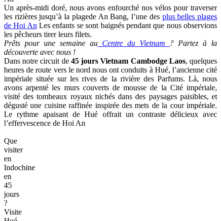
Un après-midi doré, nous avons enfourché nos vélos pour traverser
les rizières jusqu’à la plagede An Bang, l’une des
plus belles plages
de Hoi An
Les enfants se sont baignés pendant que nous observions
les pêcheurs tirer leurs filets.
Prêts pour une semaine au
Centre du Vietnam
? Partez à la
découverte avec nous !
Dans notre circuit de
45 jours Vietnam Cambodge Laos
, quelques
heures de route vers le nord nous ont conduits à Hué, l’ancienne cité
impériale située sur les rives de la rivière des Parfums. Là, nous
avons arpenté les murs couverts de mousse de la Cité impériale,
visité des tombeaux royaux nichés dans des paysages paisibles, et
dégusté une cuisine raffinée inspirée des mets de la cour impériale.
Le rythme apaisant de Hué offrait un contraste délicieux avec
l’effervescence de Hoi An
Que
visiter
en
Indochine
en
45
jours
?
Visite
Hué