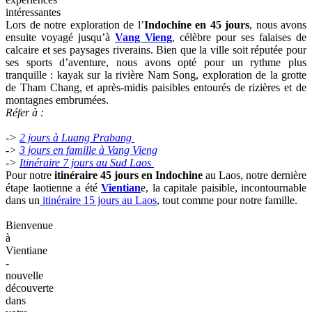
intéressantes
Lors de notre exploration de l’
Indochine en 45 jours
, nous avons
ensuite voyagé jusqu’à
Vang Vieng
, célèbre pour ses falaises de
calcaire et ses paysages riverains. Bien que la ville soit réputée pour
ses sports d’aventure, nous avons opté pour un rythme plus
tranquille : kayak sur la rivière Nam Song, exploration de la grotte
de Tham Chang, et après-midis paisibles entourés de rizières et de
montagnes embrumées.
Réfer à :
->
2 jours à Luang Prabang
->
3 jours en famille à Vang Vieng
->
Itinéraire 7 jours au Sud Laos
Pour notre
itinéraire 45 jours en Indochine
au Laos, notre dernière
étape laotienne a été
Vientian
e, la capitale paisible, incontournable
dans un
itinéraire 15 jours au Laos
, tout comme pour notre famille.
Bienvenue
à
Vientiane
-
nouvelle
découverte
dans