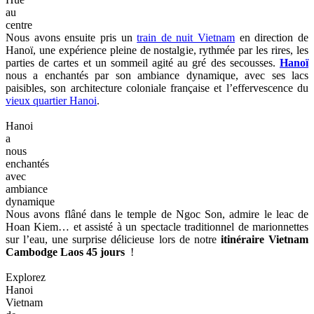
au
centre
Nous avons ensuite pris un
train de nuit Vietnam
en direction de
Hanoï, une expérience pleine de nostalgie, rythmée par les rires, les
parties de cartes et un sommeil agité au gré des secousses.
Hanoï
nous a enchantés par son ambiance dynamique, avec ses lacs
paisibles, son architecture coloniale française et l’effervescence du
vieux quartier Hanoi
.
Hanoi
a
nous
enchantés
avec
ambiance
dynamique
Nous avons flâné dans le temple de Ngoc Son, admire le leac de
Hoan Kiem… et assisté à un spectacle traditionnel de marionnettes
sur l’eau, une surprise délicieuse lors de notre
itinéraire Vietnam
Cambodge Laos 45 jours
!
Explorez
Hanoi
Vietnam