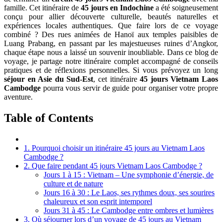
famille. Cet itinéraire de
45 jours en Indochine
a été soigneusement
conçu pour allier découverte culturelle, beautés naturelles et
expériences locales authentiques. Que faire lors de ce voyage
combiné ? Des rues animées de Hanoï aux temples paisibles de
Luang Prabang, en passant par les majestueuses ruines d’Angkor,
chaque étape nous a laissé un souvenir inoubliable. Dans ce blog de
voyage, je partage notre itinéraire complet accompagné de conseils
pratiques et de réflexions personnelles. Si vous prévoyez un long
séjour en Asie du Sud-Est
, cet itinéraire
45 jours Vietnam Laos
Cambodge
pourra vous servir de guide pour organiser votre propre
aventure.
Table of Contents
1. Pourquoi choisir un itinéraire 45 jours au Vietnam Laos
Cambodge ?
2. Que faire pendant 45 jours Vietnam Laos Cambodge ?
Jours 1 à 15 : Vietnam – Une symphonie d’énergie, de
culture et de nature
Jours 16 à 30 : Le Laos, ses rythmes doux, ses sourires
chaleureux et son esprit intemporel
Jours 31 à 45 : Le Cambodge entre ombres et lumières
3. Où séjourner lors d’un voyage de 45 jours au Vietnam