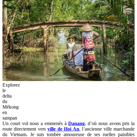
Explorez
le
delta
du
Mékong
en
sampan
Un court vol nous a emmenés à
Danang
, d’où nous avons pris la
route directement vers
ville de Hoi An
, l’ancienne ville marchande
du Vietnam. Je suis tombée amoureuse de ses ruelles paisibles