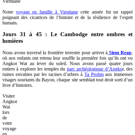
Vientiane
Notre
voyage en famille à Vientiane
cette année fut un rappel
poignant des cicatrices de l’histoire et de la résilience de l’esprit
humain.
Jours 31 à 45 : Le Cambodge entre ombres et
lumières
Nous avons traversé la frontière terrestre pour arriver à
Siem Reap
,
où nos enfants ont retenu leur souffle la première fois qu’ils ont vu
Angkor Wat au lever du soleil. Nous avons passé quatre jours
entiers à explorer les temples du
parc archéologique d’Angko
r, des
ruines envahies par les racines d’arbres à
Ta Prohm
aux immenses
visages souriants du Bayon, chaque site semblait tout droit sorti d’un
livre d’histoires.
Visiter
Angkor
Wat
lors
de
votre
voyage
en