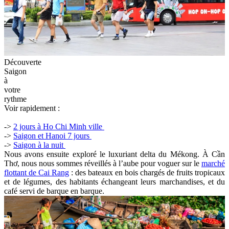
Découverte
Saigon
à
votre
rythme
Voir rapidement :
->
2 jours à Ho Chi Minh ville
->
Saigon et Hanoi 7 jours
->
Saigon à la nuit
Nous avons ensuite exploré le luxuriant delta du Mékong. À Cần
Thơ, nous nous sommes réveillés à l’aube pour voguer sur le
marché
flottant de Cai Rang
: des bateaux en bois chargés de fruits tropicaux
et de légumes, des habitants échangeant leurs marchandises, et du
café servi de barque en barque.