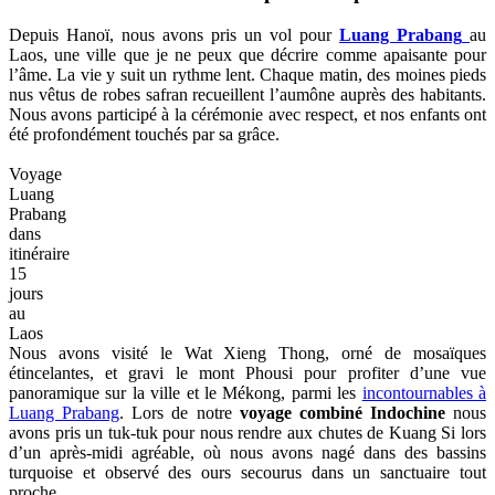
Depuis Hanoï, nous avons pris un vol pour
Luang Prabang
au
Laos, une ville que je ne peux que décrire comme apaisante pour
l’âme. La vie y suit un rythme lent. Chaque matin, des moines pieds
nus vêtus de robes safran recueillent l’aumône auprès des habitants.
Nous avons participé à la cérémonie avec respect, et nos enfants ont
été profondément touchés par sa grâce.
Voyage
Luang
Prabang
dans
itinéraire
15
jours
au
Laos
Nous avons visité le Wat Xieng Thong, orné de mosaïques
étincelantes, et gravi le mont Phousi pour profiter d’une vue
panoramique sur la ville et le Mékong, parmi les
incontournables à
Luang Prabang
. Lors de notre
voyage combiné Indochine
nous
avons pris un tuk-tuk pour nous rendre aux chutes de Kuang Si lors
d’un après-midi agréable, où nous avons nagé dans des bassins
turquoise et observé des ours secourus dans un sanctuaire tout
proche.