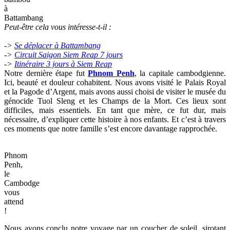
à
Battambang
Peut-être cela vous intéresse-t-il :
->
Se déplacer à Battambang
->
Circuit Saigon Siem Reap 7 jours
->
Itinéraire 3 jours à Siem Reap
Notre dernière étape fut
Phnom Penh
, la capitale cambodgienne.
Ici, beauté et douleur cohabitent. Nous avons visité le Palais Royal
et la Pagode d’Argent, mais avons aussi choisi de visiter le musée du
génocide Tuol Sleng et les Champs de la Mort. Ces lieux sont
difficiles, mais essentiels. En tant que mère, ce fut dur, mais
nécessaire, d’expliquer cette histoire à nos enfants. Et c’est à travers
ces moments que notre famille s’est encore davantage rapprochée.
Phnom
Penh,
le
Cambodge
vous
attend
!
Nous avons conclu notre voyage par un coucher de soleil, sirotant