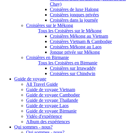
Chay)
Croisières de luxe Halong
Croisières jonques privées
Croisières dans la journée
Croisières sur le Mékong
Tous les Croisières sur le Mékong
Croisières Mékong au Vietnam
Croisières Vietnam & Cambodge
Croisières Mékong au Laos
Jonque privée sur Mékong
Croisières en Birmanie
Tous les Croisières en Birmanie
Croisières sur Irrawaddy
Croisières sur Chindwin
Guide de voyage
All Travel Guide
Guide de voyage Vietnam
Guide de voyage Cambodge
Guide de voyage Thaïlande
Guide de voyage Laos
Guide de voyage Birmanie
Vidéo d'expérience
Album des expériences
Qui sommes - nous?
Qui sommes - nous?