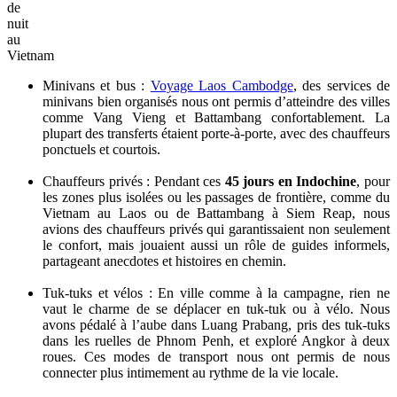
de
nuit
au
Vietnam
Minivans et bus :
Voyage Laos Cambodge
, des services de
minivans bien organisés nous ont permis d’atteindre des villes
comme Vang Vieng et Battambang confortablement. La
plupart des transferts étaient porte-à-porte, avec des chauffeurs
ponctuels et courtois.
Chauffeurs privés : Pendant ces
45 jours en Indochine
, pour
les zones plus isolées ou les passages de frontière, comme du
Vietnam au Laos ou de Battambang à Siem Reap, nous
avions des chauffeurs privés qui garantissaient non seulement
le confort, mais jouaient aussi un rôle de guides informels,
partageant anecdotes et histoires en chemin.
Tuk-tuks et vélos : En ville comme à la campagne, rien ne
vaut le charme de se déplacer en tuk-tuk ou à vélo. Nous
avons pédalé à l’aube dans Luang Prabang, pris des tuk-tuks
dans les ruelles de Phnom Penh, et exploré Angkor à deux
roues. Ces modes de transport nous ont permis de nous
connecter plus intimement au rythme de la vie locale.