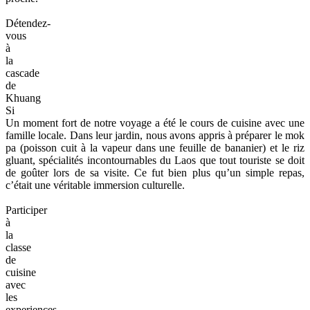
Détendez-
vous
à
la
cascade
de
Khuang
Si
Un moment fort de notre voyage a été le cours de cuisine avec une
famille locale. Dans leur jardin, nous avons appris à préparer le mok
pa (poisson cuit à la vapeur dans une feuille de bananier) et le riz
gluant, spécialités incontournables du Laos que tout touriste se doit
de goûter lors de sa visite. Ce fut bien plus qu’un simple repas,
c’était une véritable immersion culturelle.
Participer
à
la
classe
de
cuisine
avec
les
experiences