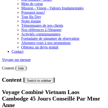
Mots de coeur
Mission - Vision - Valeurs fondamentales
Pourquoi nous?
Tran Ba Duy
Notre équipe
Témoignages de nos clients
Nos références à l'étranger
Activités communautaires
Formulaire de signature de réservation
Abonnez-vous à nos promotions
Obtenez un devis gratuit
Contact
Voyage sur mesure
Content [
]
hide
Content [
]
Switch to sidebar
Voyage Combiné Vietnam Laos
Cambodge 45 Jours Conseillé Par Mme
Anne