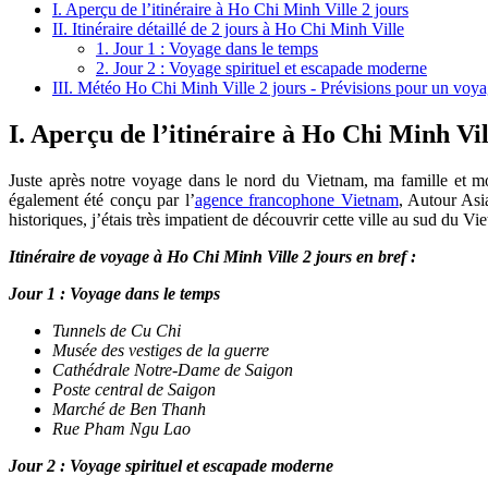
I. Aperçu de l’itinéraire à Ho Chi Minh Ville 2 jours
II. Itinéraire détaillé de 2 jours à Ho Chi Minh Ville
1. Jour 1 : Voyage dans le temps
2. Jour 2 : Voyage spirituel et escapade moderne
III. Météo Ho Chi Minh Ville 2 jours - Prévisions pour un voy
I. Aperçu de l’itinéraire à Ho Chi Minh Vil
Juste après notre voyage dans le nord du Vietnam, ma famille et m
également été conçu par l’
agence francophone Vietnam
, Autour Asi
historiques, j’étais très impatient de découvrir cette ville au sud du Vi
Itinéraire de voyage à Ho Chi Minh Ville 2 jours en bref :
Jour 1 : Voyage dans le temps
Tunnels de Cu Chi
Musée des vestiges de la guerre
Cathédrale Notre-Dame de Saigon
Poste central de Saigon
Marché de Ben Thanh
Rue Pham Ngu Lao
Jour 2 : Voyage spirituel et escapade moderne