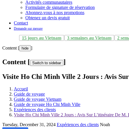
Activités communautaires
Formulaire de signature de réservation
Abonnez-vous à nos promotions
Obtenez un devis gratuit
Contact
Demande sur mesure
15 jours au Vietnam
3 semaines au Vietnam
2 sem
Content [
]
hide
Content [
]
Switch to sidebar
Visite Ho Chi Minh Ville 2 Jours : Avis Su
Accueil
Guide de voyage
Guide de voyage Vietnam
Guide de voyage Ho Chi Minh Ville
Expériences des clients
Visite Ho Chi Minh Ville 2 Jours : Avis Sur L’itinéraire De M.
Tuesday, December 31, 2024
Expériences des clients
Noah