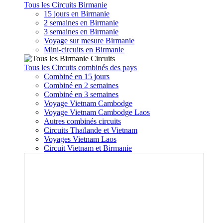
Tous les Circuits Birmanie
15 jours en Birmanie
2 semaines en Birmanie
3 semaines en Birmanie
Voyage sur mesure Birmanie
Mini-circuits en Birmanie
Tous les Circuits combinés des pays
Combiné en 15 jours
Combiné en 2 semaines
Combiné en 3 semaines
Voyage Vietnam Cambodge
Voyage Vietnam Cambodge Laos
Autres combinés circuits
Circuits Thaïlande et Vietnam
Voyages Vietnam Laos
Circuit Vietnam et Birmanie