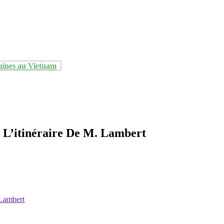
aines au Vietnam
r L’itinéraire De M. Lambert
 Lambert