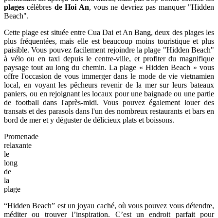
plages
célèbres
de Hoi An
, vous ne devriez pas manquer "Hidden
Beach".
Cette plage est située entre Cua Dai et An Bang, deux des plages les
plus fréquentées, mais elle est beaucoup moins touristique et plus
paisible. Vous pouvez facilement rejoindre la plage "Hidden Beach"
à vélo ou en taxi depuis le centre-ville, et profiter du magnifique
paysage tout au long du chemin. La plage « Hidden Beach » vous
offre l'occasion de vous immerger dans le mode de vie vietnamien
local, en voyant les pêcheurs revenir de la mer sur leurs bateaux
paniers, ou en rejoignant les locaux pour une baignade ou une partie
de football dans l'après-midi. Vous pouvez également louer des
transats et des parasols dans l'un des nombreux restaurants et bars en
bord de mer et y déguster de délicieux plats et boissons.
Promenade
relaxante
le
long
de
la
plage
“Hidden Beach” est un joyau caché, où vous pouvez vous détendre,
méditer ou trouver l’inspiration. C’est un endroit parfait pour