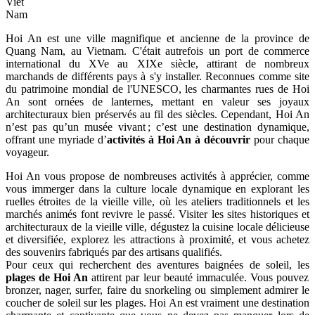
Viet
Nam
Hoi An est une ville magnifique et ancienne de la province de
Quang Nam, au Vietnam. C'était autrefois un port de commerce
international du XVe au XIXe siècle, attirant de nombreux
marchands de différents pays à s'y installer. Reconnues comme site
du patrimoine mondial de l'UNESCO, les charmantes rues de Hoi
An sont ornées de lanternes, mettant en valeur ses joyaux
architecturaux bien préservés au fil des siècles. Cependant, Hoi An
n’est pas qu’un musée vivant ; c’est une destination dynamique,
offrant une myriade d’
activités à Hoi An à découvrir
pour chaque
voyageur.
Hoi An vous propose de nombreuses activités à apprécier, comme
vous immerger dans la culture locale dynamique en explorant les
ruelles étroites de la vieille ville, où les ateliers traditionnels et les
marchés animés font revivre le passé. Visiter les sites historiques et
architecturaux de la vieille ville, dégustez la cuisine locale délicieuse
et diversifiée, explorez les attractions à proximité, et vous achetez
des souvenirs fabriqués par des artisans qualifiés.
Pour ceux qui recherchent des aventures baignées de soleil, les
plages de Hoi An
attirent par leur beauté immaculée. Vous pouvez
bronzer, nager, surfer, faire du snorkeling ou simplement admirer le
coucher de soleil sur les plages. Hoi An est vraiment une destination