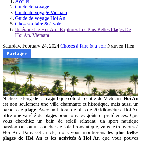
Accueil
Guide de voyage
Guide de voyage Vietnam
Guide de voyage Hoi An
Choses à faire & à voir
Itinéraire De Hoi An : Explorez Les Plus Belles Plages De
Hoi An, Vietnam
Saturday, February 24, 2024
Choses à faire & à voir
Nguyen Hien
Partager
Nichée le long de la magnifique côte du centre du Vietnam,
Hoi An
est non seulement une ville charmante et historique, mais aussi un
paradis de
plage
. Avec un littoral de plus de 20 kilomètres, Hoi An
offre une variété de plages pour tous les goûts et préférences. Que
vous cherchiez un bain de soleil relaxant, un sport nautique
passionnant ou un coucher de soleil romantique, vous le trouverez à
Hoi An. Dans cet article, nous vous montrerons les
plus belles
plages de Hoi An
et les
activités à Hoi An
que vous pouvez