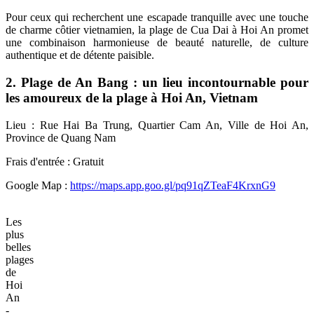
Pour ceux qui recherchent une escapade tranquille avec une touche
de charme côtier vietnamien, la plage de Cua Dai à Hoi An promet
une combinaison harmonieuse de beauté naturelle, de culture
authentique et de détente paisible.
2. Plage de An Bang : un lieu incontournable pour
les amoureux de la plage à Hoi An, Vietnam
Lieu : Rue Hai Ba Trung, Quartier Cam An, Ville de Hoi An,
Province de Quang Nam
Frais d'entrée : Gratuit
Google Map :
https://maps.app.goo.gl/pq91qZTeaF4KrxnG9
Les
plus
belles
plages
de
Hoi
An
-