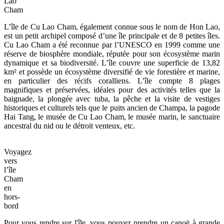
Lao
Cham
L’île de Cu Lao Cham, également connue sous le nom de Hon Lao,
est un petit archipel composé d’une île principale et de 8 petites îles.
Cu Lao Cham a été reconnue par l’UNESCO en 1999 comme une
réserve de biosphère mondiale, réputée pour son écosystème marin
dynamique et sa biodiversité. L’île couvre une superficie de 13,82
km² et possède un écosystème diversifié de vie forestière et marine,
en particulier des récifs coralliens. L’île compte 8 plages
magnifiques et préservées, idéales pour des activités telles que la
baignade, la plongée avec tuba, la pêche et la visite de vestiges
historiques et culturels tels que le puits ancien de Champa, la pagode
Hai Tang, le musée de Cu Lao Cham, le musée marin, le sanctuaire
ancestral du nid ou le détroit venteux, etc.
Voyagez
vers
l’île
Cham
en
hors-
bord
Pour vous rendre sur l'île, vous pouvez prendre un canoë à grande