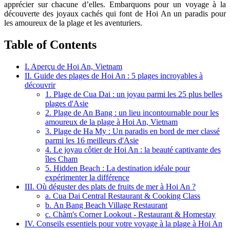
apprécier sur chacune d’elles. Embarquons pour un voyage à la
découverte des joyaux cachés qui font de Hoi An un paradis pour
les amoureux de la plage et les aventuriers.
Table of Contents
I. Aperçu de Hoi An, Vietnam
II. Guide des plages de Hoi An : 5 plages incroyables à
découvrir
1. Plage de Cua Dai : un joyau parmi les 25 plus belles
plages d'Asie
2. Plage de An Bang : un lieu incontournable pour les
amoureux de la plage à Hoi An, Vietnam
3. Plage de Ha My : Un paradis en bord de mer classé
parmi les 16 meilleurs d'Asie
4. Le joyau côtier de Hoi An : la beauté captivante des
îles Cham
5. Hidden Beach : La destination idéale pour
expérimenter la différence
III. Où déguster des plats de fruits de mer à Hoi An ?
a. Cua Dai Central Restaurant & Cooking Class
b. An Bang Beach Village Restaurant
c. Chàm's Corner Lookout - Restaurant & Homestay
IV. Conseils essentiels pour votre voyage à la plage à Hoi An