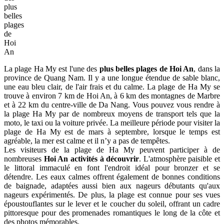
plus
belles
plages
de
Hoi
An
La plage Ha My est l'une des
plus belles plages de Hoi An
, dans la
province de Quang Nam. Il y a une longue étendue de sable blanc,
une eau bleu clair, de l'air frais et du calme. La plage de Ha My se
trouve à environ 7 km de Hoi An, à 6 km des montagnes de Marbre
et à 22 km du centre-ville de Da Nang. Vous pouvez vous rendre à
la plage Ha My par de nombreux moyens de transport tels que la
moto, le taxi ou la voiture privée. La meilleure période pour visiter la
plage de Ha My est de mars à septembre, lorsque le temps est
agréable, la mer est calme et il n’y a pas de tempêtes.
Les visiteurs de la plage de Ha My peuvent participer à de
nombreuses
Hoi An activités à découvrir
. L'atmosphère paisible et
le littoral immaculé en font l'endroit idéal pour bronzer et se
détendre. Les eaux calmes offrent également de bonnes conditions
de baignade, adaptées aussi bien aux nageurs débutants qu'aux
nageurs expérimentés. De plus, la plage est connue pour ses vues
époustouflantes sur le lever et le coucher du soleil, offrant un cadre
pittoresque pour des promenades romantiques le long de la côte et
des photos mémorables.