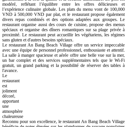
modéré, reflétant l’équilibre entre les offres délicieuses et
l’expérience culinaire globale. Les plats du menu vont de 100,000
VND à 500,000 VND par plat, et le restaurant propose également
divers repas combinés et des options adaptées aux groupes. Le
restaurant organise aussi des cours de cuisine, propose des menus
spéciaux et organise des dîners romantiques sur sa plage privée à
proximité. Le restaurant peut accueillir les végétariens, les régimes
sans gluten et d'autres besoins spéciaux.
Le restaurant An Bang Beach Village offre un service impeccable
avec une équipe de personnel professionnel, enthousiaste et attentif.
La salle à manger spacieuse et aérée offre une belle vue sur la mer,
un bar complet et des services supplémentaires tels que le Wi-Fi
gratuit, un grand parking et la possibilité de réserver des tables à
l'avance.
Le
restaurant
est
joliment
décoré,
apportant
une
atmosphère
chaleureuse
Reconnu pour son excellence, le restaurant An Bang Beach Village
bénéficie de notes élevées sur les plateformes de voyage populaires