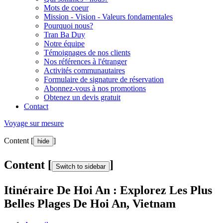
Mots de coeur
Mission - Vision - Valeurs fondamentales
Pourquoi nous?
Tran Ba Duy
Notre équipe
Témoignages de nos clients
Nos références à l'étranger
Activités communautaires
Formulaire de signature de réservation
Abonnez-vous à nos promotions
Obtenez un devis gratuit
Contact
Voyage sur mesure
Content [
]
hide
Content [
]
Switch to sidebar
Itinéraire De Hoi An : Explorez Les Plus
Belles Plages De Hoi An, Vietnam