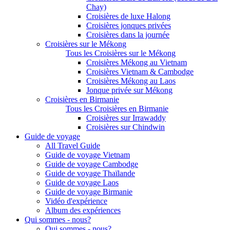
Chay)
Croisières de luxe Halong
Croisières jonques privées
Croisières dans la journée
Croisières sur le Mékong
Tous les Croisières sur le Mékong
Croisières Mékong au Vietnam
Croisières Vietnam & Cambodge
Croisières Mékong au Laos
Jonque privée sur Mékong
Croisières en Birmanie
Tous les Croisières en Birmanie
Croisières sur Irrawaddy
Croisières sur Chindwin
Guide de voyage
All Travel Guide
Guide de voyage Vietnam
Guide de voyage Cambodge
Guide de voyage Thaïlande
Guide de voyage Laos
Guide de voyage Birmanie
Vidéo d'expérience
Album des expériences
Qui sommes - nous?
Qui sommes - nous?