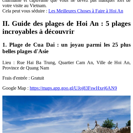
charmante et captivante que vous ne devez pas manquer lors de
votre visite au Vietnam.
Cela peut vous séduire :
Les Meilleures Choses à Faire à Hoi An
II. Guide des plages de Hoi An : 5 plages
incroyables à découvrir
1. Plage de Cua Dai : un joyau parmi les 25 plus
belles plages d'Asie
Lieu : Rue Hai Ba Trung, Quartier Cam An, Ville de Hoi An,
Province de Quang Nam
Frais d'entrée : Gratuit
Google Map :
https://maps.app.goo.gl/UJoj83FswHxej6AN9