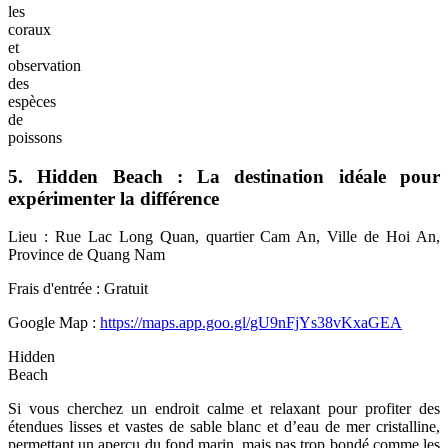
les
coraux
et
observation
des
espèces
de
poissons
5. Hidden Beach : La destination idéale pour
expérimenter la différence
Lieu : Rue Lac Long Quan, quartier Cam An, Ville de Hoi An,
Province de Quang Nam
Frais d'entrée : Gratuit
Google Map
:
https://maps.app.goo.gl/gU9nFjYs38vKxaGEA
Hidden
Beach
Si vous cherchez un endroit calme et relaxant pour profiter des
étendues lisses et vastes de sable blanc et d’eau de mer cristalline,
permettant un aperçu du fond marin, mais pas trop bondé comme les