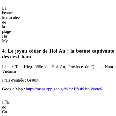
La
beauté
immaculée
de
la
plage
Ha
My
4. Le joyau côtier de Hoi An : la beauté captivante
des îles Cham
Lieu : Tan Hiep, Ville de Hoi An, Province de Quang Nam,
Vietnam
Frais d'entrée : Gratuit
Google Map :
https://maps.app.goo.gl/WdAEfzsbUvyVootc6
L'Île
de
Cu