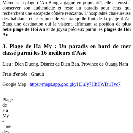
Même si la plage d’An Bang a gagné en popularité, elle a réussi à
conserver son authenticité et reste un paradis pour ceux qui
recherchent une escapade côtière relaxante. L’hospitalité chaleureuse
des habitants et le rythme de vie tranquille font de la plage d’An
Bang une destination qui la visitent, affirmant sa position de
plus
belle plage de Hoi An
et de joyau précieux parmi les
plages de Hoi
An
.
3. Plage de Ha My : Un paradis en bord de mer
classé parmi les 16 meilleurs d'Asie
Lieu : Dien Duong, District de Dien Ban, Province de Quang Nam
Frais d'entrée : Gratuit
Google Map :
https://maps.app.goo.gl/yH3uJy7HhEWDuTvc7
Plage
de
Ha
My
-
l'une
des