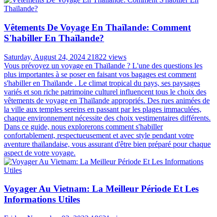
Vêtements De Voyage En Thaïlande: Comment
S'habiller En Thaïlande?
Saturday, August 24, 2024
21822 views
Vous prévoyez un voyage en Thaïlande ? L'une des questions les
plus importantes à se poser en faisant vos bagages est comment
s'habiller en Thaïlande . Le climat tropical du pays, ses paysages
variés et son riche patrimoine culturel influencent tous le choix des
vêtements de voyage en Thaïlande appropriés. Des rues animées de
la ville aux temples sereins en passant par les plages immaculées,
chaque environnement nécessite des choix vestimentaires différents.
Dans ce guide, nous explorerons comment s'habiller
confortablement, respectueusement et avec style pendant votre
aventure thaïlandaise, vous assurant d'être bien préparé pour chaque
aspect de votre voyage.
Voyager Au Vietnam: La Meilleur Période Et Les
Informations Utiles