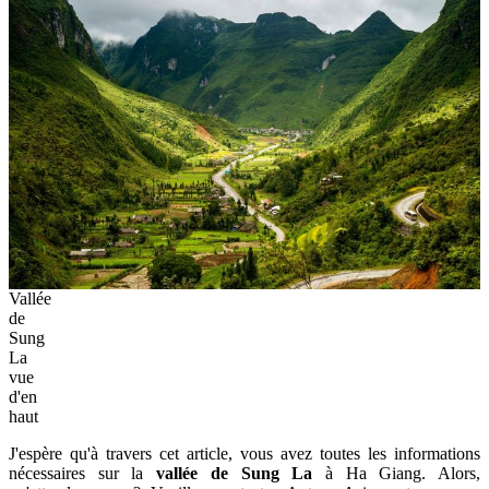
Vallée
de
Sung
La
vue
d'en
haut
J'espère qu'à travers cet article, vous avez toutes les informations
nécessaires sur la
vallée de Sung La
à Ha Giang. Alors,