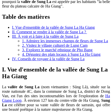
pourquoi la
vallée de Sung La
est appelée par les habitants "la belle
fleur du plateau calcaire de Ha Giang".
Table des matières
I. Vue d'ensemble de la vallée de Sung La Ha Giang
II. Comment se rendre à la vallée de Sung La ?
III. À voir et à faire à la vallée de Sung La
1. Admirez les immenses champs de fleurs de Sung La
2. Visitez le village culturel de Lung Cam
3. Explorez le marché ethnique de Pho Bang
4. Dégustez des plats locaux à Sung La Ha Giang
IV. Conseils de voyage à la vallée de Sung La
I. Vue d'ensemble de la vallée de Sung La
Ha Giang
La
vallée de Sung La
(nom vietnamien : Sủng Là), située sur la
route nationale 4C, dans la commune de Sung La, district de Dong
Van, est l'un des sites incontournables lors de l'exploration de
Ha
Giang Loop
. À environ 127 km du centre-ville de Ha Giang,
Sung
La
est célèbre pour sa vaste vallée de fleurs de sarrasin, qui offre
une beauté poétique à la nature majestueuse de Ha Giang.