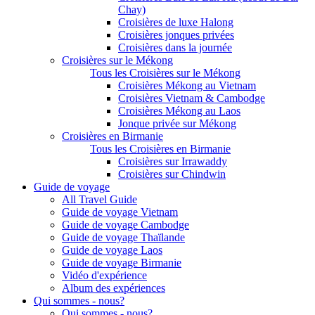
Chay)
Croisières de luxe Halong
Croisières jonques privées
Croisières dans la journée
Croisières sur le Mékong
Tous les Croisières sur le Mékong
Croisières Mékong au Vietnam
Croisières Vietnam & Cambodge
Croisières Mékong au Laos
Jonque privée sur Mékong
Croisières en Birmanie
Tous les Croisières en Birmanie
Croisières sur Irrawaddy
Croisières sur Chindwin
Guide de voyage
All Travel Guide
Guide de voyage Vietnam
Guide de voyage Cambodge
Guide de voyage Thaïlande
Guide de voyage Laos
Guide de voyage Birmanie
Vidéo d'expérience
Album des expériences
Qui sommes - nous?
Qui sommes - nous?