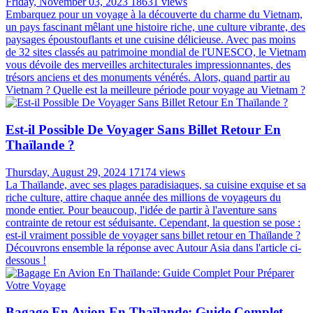
Friday, November 03, 2023
18631 views
Embarquez pour un voyage à la découverte du charme du Vietnam,
un pays fascinant mêlant une histoire riche, une culture vibrante, des
paysages époustouflants et une cuisine délicieuse. Avec pas moins
de 32 sites classés au patrimoine mondial de l'UNESCO, le Vietnam
vous dévoile des merveilles architecturales impressionnantes, des
trésors anciens et des monuments vénérés. Alors, quand partir au
Vietnam ? Quelle est la meilleure période pour voyage au Vietnam ?
Est-il Possible De Voyager Sans Billet Retour En
Thaïlande ?
Thursday, August 29, 2024
17174 views
La Thaïlande, avec ses plages paradisiaques, sa cuisine exquise et sa
riche culture, attire chaque année des millions de voyageurs du
monde entier. Pour beaucoup, l'idée de partir à l'aventure sans
contrainte de retour est séduisante. Cependant, la question se pose :
est-il vraiment possible de voyager sans billet retour en Thaïlande ?
Découvrons ensemble la réponse avec Autour Asia dans l'article ci-
dessous !
Bagage En Avion En Thaïlande: Guide Complet