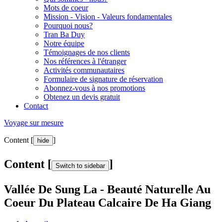
Mots de coeur
Mission - Vision - Valeurs fondamentales
Pourquoi nous?
Tran Ba Duy
Notre équipe
Témoignages de nos clients
Nos références à l'étranger
Activités communautaires
Formulaire de signature de réservation
Abonnez-vous à nos promotions
Obtenez un devis gratuit
Contact
Voyage sur mesure
Content [
]
hide
Content [
]
Switch to sidebar
Vallée De Sung La - Beauté Naturelle Au
Coeur Du Plateau Calcaire De Ha Giang