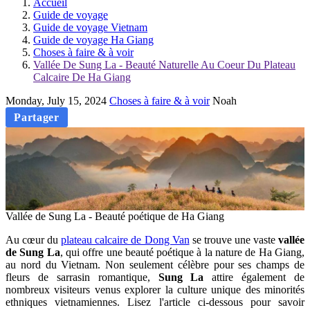
Accueil
Guide de voyage
Guide de voyage Vietnam
Guide de voyage Ha Giang
Choses à faire & à voir
Vallée De Sung La - Beauté Naturelle Au Coeur Du Plateau
Calcaire De Ha Giang
Monday, July 15, 2024
Choses à faire & à voir
Noah
Partager
Vallée de Sung La - Beauté poétique de Ha Giang
Au cœur du
plateau calcaire de Dong Van
se trouve une vaste
vallée
de Sung La
, qui offre une beauté poétique à la nature de Ha Giang,
au nord du Vietnam. Non seulement célèbre pour ses champs de
fleurs de sarrasin romantique,
Sung La
attire également de
nombreux visiteurs venus explorer la culture unique des minorités
ethniques vietnamiennes. Lisez l'article ci-dessous pour savoir