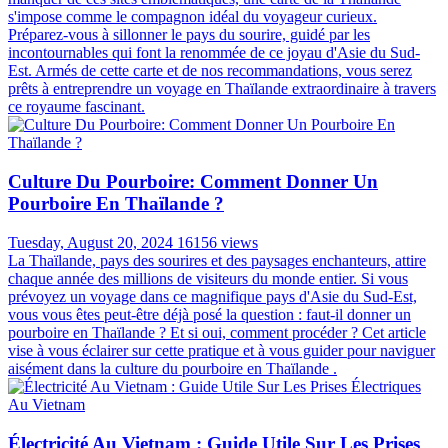
s'impose comme le compagnon idéal du voyageur curieux.
Préparez-vous à sillonner le pays du sourire, guidé par les
incontournables qui font la renommée de ce joyau d'Asie du Sud-
Est. Armés de cette carte et de nos recommandations, vous serez
prêts à entreprendre un voyage en Thaïlande extraordinaire à travers
ce royaume fascinant.
Culture Du Pourboire: Comment Donner Un
Pourboire En Thaïlande ?
Tuesday, August 20, 2024
16156 views
La Thaïlande, pays des sourires et des paysages enchanteurs, attire
chaque année des millions de visiteurs du monde entier. Si vous
prévoyez un voyage dans ce magnifique pays d'Asie du Sud-Est,
vous vous êtes peut-être déjà posé la question : faut-il donner un
pourboire en Thaïlande ? Et si oui, comment procéder ? Cet article
vise à vous éclairer sur cette pratique et à vous guider pour naviguer
aisément dans la culture du pourboire en Thaïlande .
Électricité Au Vietnam : Guide Utile Sur Les Prises