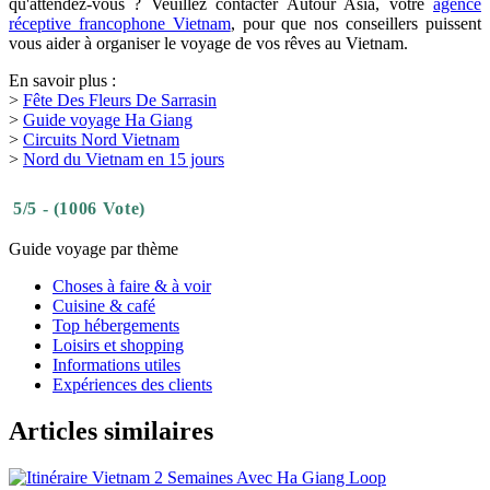
qu'attendez-vous ? Veuillez contacter Autour Asia, votre
agence
réceptive francophone Vietnam
, pour que nos conseillers puissent
vous aider à organiser le voyage de vos rêves au Vietnam.
En savoir plus :
>
Fête Des Fleurs De Sarrasin
>
Guide voyage Ha Giang
>
Circuits Nord Vietnam
>
Nord du Vietnam en 15 jours
5/5 - (1006 Vote)
Guide voyage par thème
Choses à faire & à voir
Cuisine & café
Top hébergements
Loisirs et shopping
Informations utiles
Expériences des clients
Articles similaires