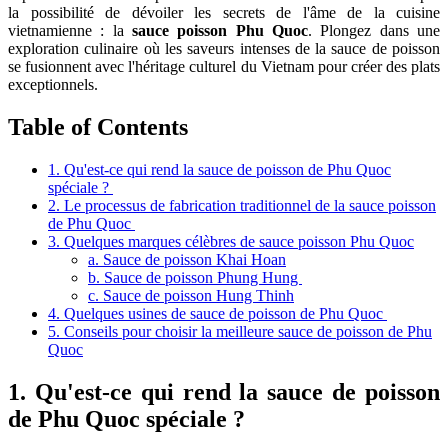
la possibilité de dévoiler les secrets de l'âme de la cuisine
vietnamienne : la
sauce poisson Phu Quoc
. Plongez dans une
exploration culinaire où les saveurs intenses de la sauce de poisson
se fusionnent avec l'héritage culturel du Vietnam pour créer des plats
exceptionnels.
Table of Contents
1. Qu'est-ce qui rend la sauce de poisson de Phu Quoc
spéciale ?
2. Le processus de fabrication traditionnel de la sauce poisson
de Phu Quoc
3. Quelques marques célèbres de sauce poisson Phu Quoc
a. Sauce de poisson Khai Hoan
b. Sauce de poisson Phung Hung
c. Sauce de poisson Hung Thinh
4. Quelques usines de sauce de poisson de Phu Quoc
5. Conseils pour choisir la meilleure sauce de poisson de Phu
Quoc
1. Qu'est-ce qui rend la sauce de poisson
de Phu Quoc spéciale ?