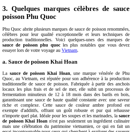
3. Quelques marques célèbres de sauce
poisson Phu Quoc
Phu Quoc abrite plusieurs marques de sauce de poisson renommées,
célèbres pour leur qualité exceptionnelle et leurs techniques de
production traditionnelles. Voici quelques-unes des marques de
sauce de poisson phu quoc
les plus notables que vous devez
essayer lors de votre voyage au
Vietnam
.
a. Sauce de poisson Khai Hoan
La
sauce de poisson Khai Hoan
, une marque vénérée de Phu
Quoc, au Vietnam, est réputée pour son adhérence à la production
traditionnelle de sauce de poisson. Fabriquée à partir des anchois
locaux les plus frais et de sel de mer, elle subit un processus de
fermentation minutieux de 12 à 18 mois dans des barils en bois,
garantissant une sauce de haute qualité constante avec une saveur
riche et complexe. Cette sauce de couleur ambre profond est
exempte d'additifs, offrant un goût robuste et pur qui rehausse
n'importe quel plat. Idéale pour les soupes et les marinades, la
sauce
de poisson Khai Hoan
n'est pas seulement un ingrédient culinaire
mais une célébration du patrimoine vietnamien, ce qui en fait un
essai incontournable pour ceux qui cherchent à explorer des saveurs