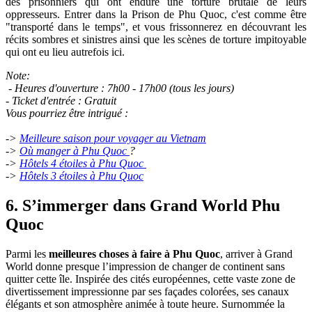
des prisonniers qui ont enduré une torture brutale de leurs
oppresseurs. Entrer dans la Prison de Phu Quoc, c'est comme être
"transporté dans le temps", et vous frissonnerez en découvrant les
récits sombres et sinistres ainsi que les scènes de torture impitoyable
qui ont eu lieu autrefois ici.
Note:
- Heures d'ouverture : 7h00 - 17h00 (tous les jours)
- Ticket d'entrée : Gratuit
Vous pourriez être intrigué :
->
Meilleure saison pour voyager au Vietnam
->
Où manger à Phu Quoc
?
->
Hôtels 4 étoiles à Phu Quoc
->
Hôtels 3 étoiles à Phu Quoc
6. S’immerger dans Grand World Phu
Quoc
Parmi les
meilleures choses à faire à Phu Quoc
, arriver à Grand
World donne presque l’impression de changer de continent sans
quitter cette île. Inspirée des cités européennes, cette vaste zone de
divertissement impressionne par ses façades colorées, ses canaux
élégants et son atmosphère animée à toute heure. Surnommée la