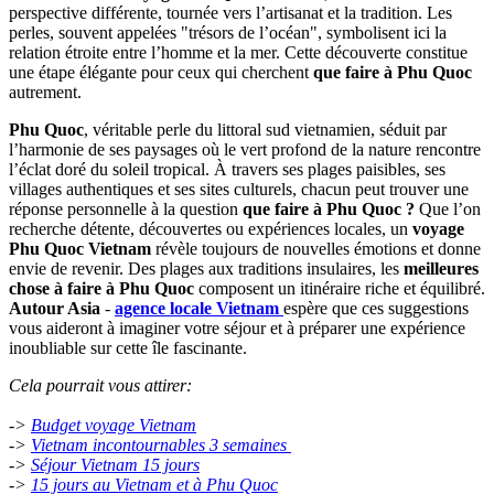
perspective différente, tournée vers l’artisanat et la tradition. Les
perles, souvent appelées "trésors de l’océan", symbolisent ici la
relation étroite entre l’homme et la mer. Cette découverte constitue
une étape élégante pour ceux qui cherchent
que faire à Phu Quoc
autrement.
Phu Quoc
, véritable perle du littoral sud vietnamien, séduit par
l’harmonie de ses paysages où le vert profond de la nature rencontre
l’éclat doré du soleil tropical. À travers ses plages paisibles, ses
villages authentiques et ses sites culturels, chacun peut trouver une
réponse personnelle à la question
que faire à Phu Quoc ?
Que l’on
recherche détente, découvertes ou expériences locales, un
voyage
Phu Quoc Vietnam
révèle toujours de nouvelles émotions et donne
envie de revenir. Des plages aux traditions insulaires, les
meilleures
chose à faire à Phu Quoc
composent un itinéraire riche et équilibré.
Autour Asia
-
agence locale Vietnam
espère que ces suggestions
vous aideront à imaginer votre séjour et à préparer une expérience
inoubliable sur cette île fascinante.
Cela pourrait vous attirer:
->
Budget voyage Vietnam
->
Vietnam incontournables 3 semaines
->
Séjour Vietnam 15 jours
->
15 jours au Vietnam et à Phu Quoc