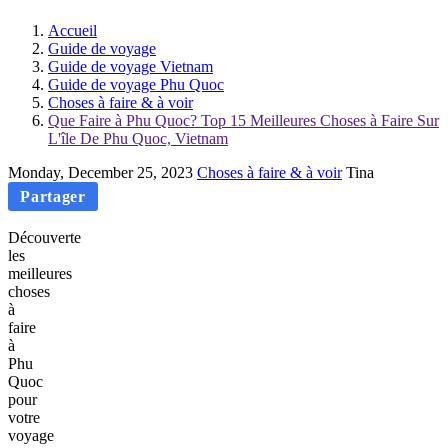
Accueil
Guide de voyage
Guide de voyage Vietnam
Guide de voyage Phu Quoc
Choses à faire & à voir
Que Faire à Phu Quoc? Top 15 Meilleures Choses à Faire Sur
L'île De Phu Quoc, Vietnam
Monday, December 25, 2023
Choses à faire & à voir
Tina
Partager
Découverte
les
meilleures
choses
à
faire
à
Phu
Quoc
pour
votre
voyage