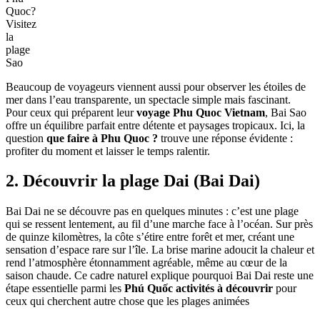
Quoc?
Visitez
la
plage
Sao
Beaucoup de voyageurs viennent aussi pour observer les étoiles de
mer dans l’eau transparente, un spectacle simple mais fascinant.
Pour ceux qui préparent leur
voyage Phu Quoc Vietnam
, Bai Sao
offre un équilibre parfait entre détente et paysages tropicaux. Ici, la
question
que faire à Phu Quoc ?
trouve une réponse évidente :
profiter du moment et laisser le temps ralentir.
2. Découvrir la plage Dai (Bai Dai)
Bai Dai ne se découvre pas en quelques minutes : c’est une plage
qui se ressent lentement, au fil d’une marche face à l’océan. Sur près
de quinze kilomètres, la côte s’étire entre forêt et mer, créant une
sensation d’espace rare sur l’île. La brise marine adoucit la chaleur et
rend l’atmosphère étonnamment agréable, même au cœur de la
saison chaude. Ce cadre naturel explique pourquoi Bai Dai reste une
étape essentielle parmi les
Phú Quốc activités à découvrir
pour
ceux qui cherchent autre chose que les plages animées