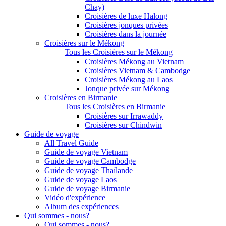
Chay)
Croisières de luxe Halong
Croisières jonques privées
Croisières dans la journée
Croisières sur le Mékong
Tous les Croisières sur le Mékong
Croisières Mékong au Vietnam
Croisières Vietnam & Cambodge
Croisières Mékong au Laos
Jonque privée sur Mékong
Croisières en Birmanie
Tous les Croisières en Birmanie
Croisières sur Irrawaddy
Croisières sur Chindwin
Guide de voyage
All Travel Guide
Guide de voyage Vietnam
Guide de voyage Cambodge
Guide de voyage Thaïlande
Guide de voyage Laos
Guide de voyage Birmanie
Vidéo d'expérience
Album des expériences
Qui sommes - nous?
Qui sommes - nous?