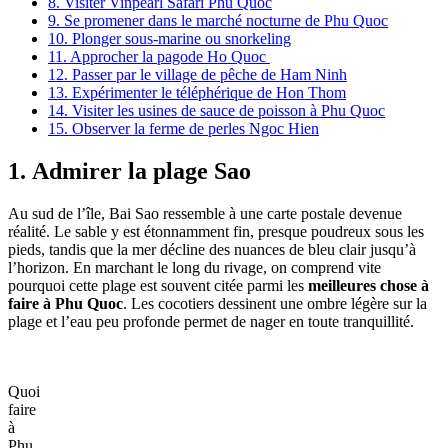
8. Visiter Vinpearl Safari Phu Quoc
9. Se promener dans le marché nocturne de Phu Quoc
10. Plonger sous-marine ou snorkeling
11. Approcher la pagode Ho Quoc
12. Passer par le village de pêche de Ham Ninh
13. Expérimenter le téléphérique de Hon Thom
14. Visiter les usines de sauce de poisson à Phu Quoc
15. Observer la ferme de perles Ngoc Hien
1. Admirer la plage Sao
Au sud de l’île, Bai Sao ressemble à une carte postale devenue
réalité. Le sable y est étonnamment fin, presque poudreux sous les
pieds, tandis que la mer décline des nuances de bleu clair jusqu’à
l’horizon. En marchant le long du rivage, on comprend vite
pourquoi cette plage est souvent citée parmi les
meilleures chose à
faire à Phu Quoc
. Les cocotiers dessinent une ombre légère sur la
plage et l’eau peu profonde permet de nager en toute tranquillité.
Quoi
faire
à
Phu