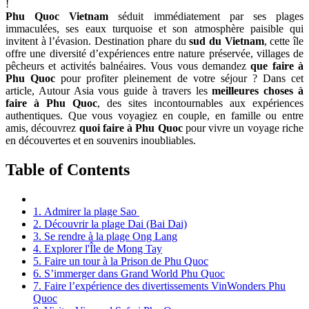
!
Phu Quoc Vietnam
séduit immédiatement par ses plages
immaculées, ses eaux turquoise et son atmosphère paisible qui
invitent à l’évasion. Destination phare du
sud du Vietnam
, cette île
offre une diversité d’expériences entre nature préservée, villages de
pêcheurs et activités balnéaires. Vous vous demandez
que faire à
Phu Quoc
pour profiter pleinement de votre séjour ? Dans cet
article, Autour Asia vous guide à travers les
meilleures choses à
faire à Phu Quoc
, des sites incontournables aux expériences
authentiques. Que vous voyagiez en couple, en famille ou entre
amis, découvrez
quoi faire à Phu Quoc
pour vivre un voyage riche
en découvertes et en souvenirs inoubliables.
Table of Contents
1. Admirer la plage Sao
2. Découvrir la plage Dai (Bai Dai)
3. Se rendre à la plage Ong Lang
4. Explorer l'Île de Mong Tay
5. Faire un tour à la Prison de Phu Quoc
6. S’immerger dans Grand World Phu Quoc
7. Faire l’expérience des divertissements VinWonders Phu
Quoc