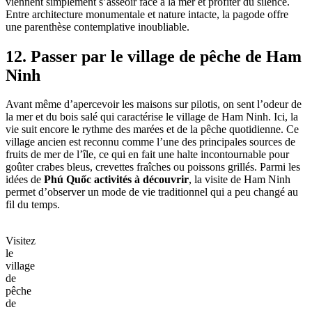
viennent simplement s’asseoir face à la mer et profiter du silence.
Entre architecture monumentale et nature intacte, la pagode offre
une parenthèse contemplative inoubliable.
12. Passer par le village de pêche de Ham
Ninh
Avant même d’apercevoir les maisons sur pilotis, on sent l’odeur de
la mer et du bois salé qui caractérise le village de Ham Ninh. Ici, la
vie suit encore le rythme des marées et de la pêche quotidienne. Ce
village ancien est reconnu comme l’une des principales sources de
fruits de mer de l’île, ce qui en fait une halte incontournable pour
goûter crabes bleus, crevettes fraîches ou poissons grillés. Parmi les
idées de
Phú Quốc activités à découvrir
, la visite de Ham Ninh
permet d’observer un mode de vie traditionnel qui a peu changé au
fil du temps.
Visitez
le
village
de
pêche
de