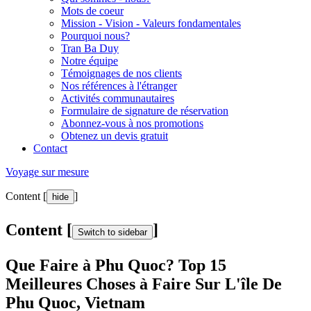
Mots de coeur
Mission - Vision - Valeurs fondamentales
Pourquoi nous?
Tran Ba Duy
Notre équipe
Témoignages de nos clients
Nos références à l'étranger
Activités communautaires
Formulaire de signature de réservation
Abonnez-vous à nos promotions
Obtenez un devis gratuit
Contact
Voyage sur mesure
Content [
]
hide
Content [
]
Switch to sidebar
Que Faire à Phu Quoc? Top 15
Meilleures Choses à Faire Sur L'île De
Phu Quoc, Vietnam