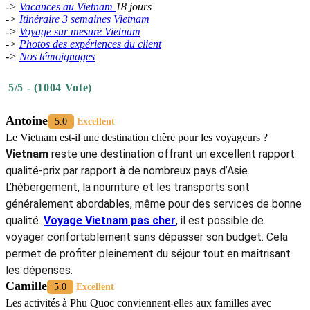
->
Vacances au Vietnam
18 jours
->
Itinéraire 3 semaines Vietnam
->
Voyage sur mesure Vietnam
->
Photos des expériences du client
->
Nos témoignages
5/5 - (1004 Vote)
Antoine
5.0
Excellent
Le Vietnam est-il une destination chère pour les voyageurs ?
Vietnam
reste une destination offrant un excellent rapport
qualité-prix par rapport à de nombreux pays d’Asie.
L’hébergement, la nourriture et les transports sont
généralement abordables, même pour des services de bonne
qualité.
Voyage Vietnam pas cher
, il est possible de
voyager confortablement sans dépasser son budget. Cela
permet de profiter pleinement du séjour tout en maîtrisant
les dépenses.
Camille
5.0
Excellent
Les activités à Phu Quoc conviennent-elles aux familles avec