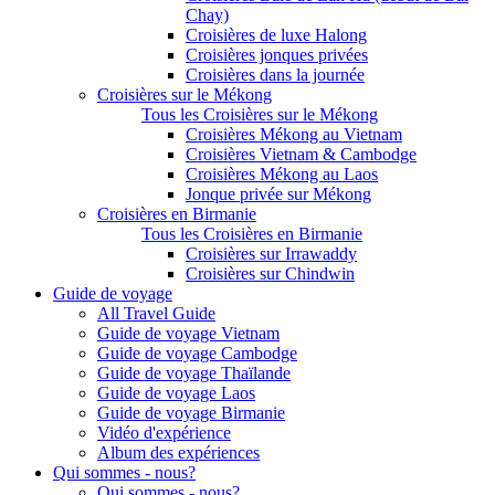
Chay)
Croisières de luxe Halong
Croisières jonques privées
Croisières dans la journée
Croisières sur le Mékong
Tous les Croisières sur le Mékong
Croisières Mékong au Vietnam
Croisières Vietnam & Cambodge
Croisières Mékong au Laos
Jonque privée sur Mékong
Croisières en Birmanie
Tous les Croisières en Birmanie
Croisières sur Irrawaddy
Croisières sur Chindwin
Guide de voyage
All Travel Guide
Guide de voyage Vietnam
Guide de voyage Cambodge
Guide de voyage Thaïlande
Guide de voyage Laos
Guide de voyage Birmanie
Vidéo d'expérience
Album des expériences
Qui sommes - nous?
Qui sommes - nous?