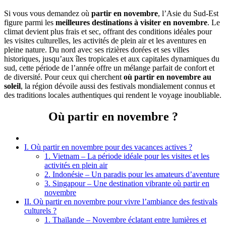
Si vous vous demandez où
partir en novembre
, l’Asie du Sud-Est
figure parmi les
meilleures destinations à visiter en novembre
. Le
climat devient plus frais et sec, offrant des conditions idéales pour
les visites culturelles, les activités de plein air et les aventures en
pleine nature. Du nord avec ses rizières dorées et ses villes
historiques, jusqu’aux îles tropicales et aux capitales dynamiques du
sud, cette période de l’année offre un mélange parfait de confort et
de diversité. Pour ceux qui cherchent
où partir en novembre au
soleil
, la région dévoile aussi des festivals mondialement connus et
des traditions locales authentiques qui rendent le voyage inoubliable.
Où partir en novembre ?
I. Où partir en novembre pour des vacances actives ?
1. Vietnam – La période idéale pour les visites et les
activités en plein air
2. Indonésie – Un paradis pour les amateurs d’aventure
3. Singapour – Une destination vibrante où partir en
novembre
II. Où partir en novembre pour vivre l’ambiance des festivals
culturels ?
1. Thaïlande – Novembre éclatant entre lumières et