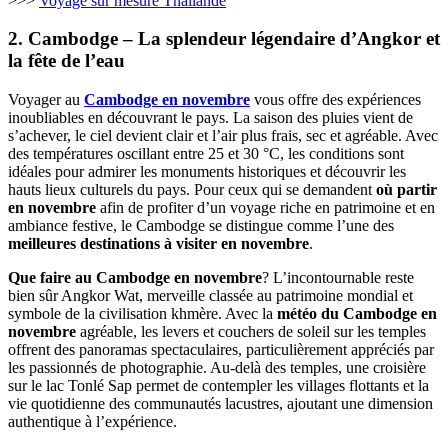
>>>
Voyage sur mesure Thaïlande
2. Cambodge – La splendeur légendaire d’Angkor et
la fête de l’eau
Voyager au
Cambodge en novembre
vous offre des expériences
inoubliables en découvrant le pays. La saison des pluies vient de
s’achever, le ciel devient clair et l’air plus frais, sec et agréable. Avec
des températures oscillant entre 25 et 30 °C, les conditions sont
idéales pour admirer les monuments historiques et découvrir les
hauts lieux culturels du pays. Pour ceux qui se demandent
où partir
en novembre
afin de profiter d’un voyage riche en patrimoine et en
ambiance festive, le Cambodge se distingue comme l’une des
meilleures destinations à visiter en novembre
.
Que faire au Cambodge en novembre
? L’incontournable reste
bien sûr Angkor Wat, merveille classée au patrimoine mondial et
symbole de la civilisation khmère. Avec la
météo du Cambodge en
novembre
agréable, les levers et couchers de soleil sur les temples
offrent des panoramas spectaculaires, particulièrement appréciés par
les passionnés de photographie. Au-delà des temples, une croisière
sur le lac Tonlé Sap permet de contempler les villages flottants et la
vie quotidienne des communautés lacustres, ajoutant une dimension
authentique à l’expérience.