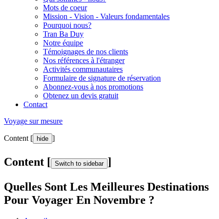
Mots de coeur
Mission - Vision - Valeurs fondamentales
Pourquoi nous?
Tran Ba Duy
Notre équipe
Témoignages de nos clients
Nos références à l'étranger
Activités communautaires
Formulaire de signature de réservation
Abonnez-vous à nos promotions
Obtenez un devis gratuit
Contact
Voyage sur mesure
Content [
]
hide
Content [
]
Switch to sidebar
Quelles Sont Les Meilleures Destinations
Pour Voyager En Novembre ?