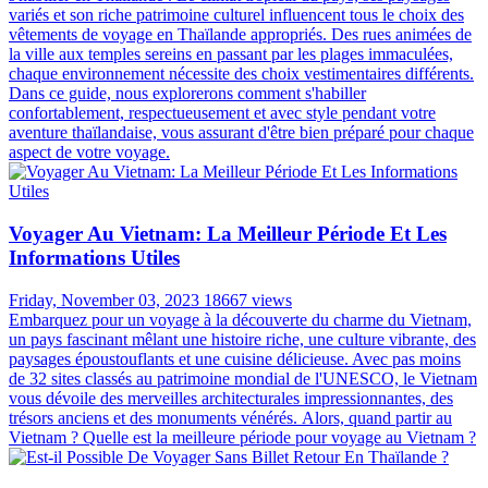
variés et son riche patrimoine culturel influencent tous le choix des
vêtements de voyage en Thaïlande appropriés. Des rues animées de
la ville aux temples sereins en passant par les plages immaculées,
chaque environnement nécessite des choix vestimentaires différents.
Dans ce guide, nous explorerons comment s'habiller
confortablement, respectueusement et avec style pendant votre
aventure thaïlandaise, vous assurant d'être bien préparé pour chaque
aspect de votre voyage.
Voyager Au Vietnam: La Meilleur Période Et Les
Informations Utiles
Friday, November 03, 2023
18667 views
Embarquez pour un voyage à la découverte du charme du Vietnam,
un pays fascinant mêlant une histoire riche, une culture vibrante, des
paysages époustouflants et une cuisine délicieuse. Avec pas moins
de 32 sites classés au patrimoine mondial de l'UNESCO, le Vietnam
vous dévoile des merveilles architecturales impressionnantes, des
trésors anciens et des monuments vénérés. Alors, quand partir au
Vietnam ? Quelle est la meilleure période pour voyage au Vietnam ?