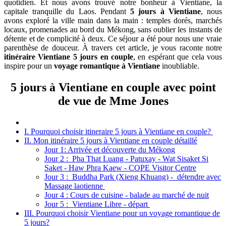
quotidien. Et nous avons trouvé notre bonheur à Vientiane, la
capitale tranquille du Laos. Pendant
5 jours à Vientiane
, nous
avons exploré la ville main dans la main : temples dorés, marchés
locaux, promenades au bord du Mékong, sans oublier les instants de
détente et de complicité à deux. Ce séjour a été pour nous une vraie
parenthèse de douceur. À travers cet article, je vous raconte notre
itinéraire
Vientiane 5 jours en couple
, en espérant que cela vous
inspire pour un
voyage romantique à Vientiane
inoubliable.
5 jours à Vientiane en couple avec point
de vue de Mme Jones
I. Pourquoi choisir itineraire 5 jours à Vientiane en couple?
II. Mon itinéraire 5 jours à Vientiane en couple détaillé
Jour 1: Arrivée et découverte du Mékong
Jour 2 : Pha That Luang - Patuxay - Wat Sisaket Si
Saket - Haw Phra Kaew - COPE Visitor Centre
Jour 3 : Buddha Park (Xieng Khuang) - détendre avec
Massage laotienne
Jour 4 : Cours de cuisine - balade au marché de nuit
Jour 5 : Vientiane Libre - départ
III. Pourquoi choisir Vientiane pour un voyage romantique de
5 jours?