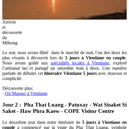
Arrivée
et
découverte
du
Mékong
Le soir, nous avons flâné dans le marché de nuit, l’un des lieux les
plus vivants à découvrir lors de
5 jours à Vientiane en couple
.
Nous avons goûté aux
spécialités locales à Vientiane
, exploré
l’artisanat lao et partagé un smoothie frais à deux. Une manière
parfaite de débuter cet
itinéraire Vientiane 5 jours
avec douceur et
complicité.
Découverte plus:
-
Où Manger à Vientiane
Jour 2 : Pha That Luang - Patuxay - Wat Sisaket Si
Saket - Haw Phra Kaew - COPE Visitor Centre
Le deuxième jour dans notre itinéraire de
5 jours à Vientiane en
couple
a commencé par la visite du Pha That Luang, symbole