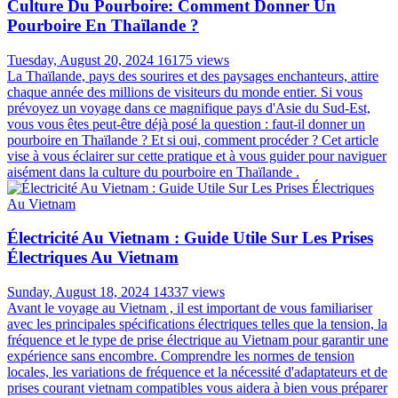
Culture Du Pourboire: Comment Donner Un
Pourboire En Thaïlande ?
Tuesday, August 20, 2024
16175 views
La Thaïlande, pays des sourires et des paysages enchanteurs, attire
chaque année des millions de visiteurs du monde entier. Si vous
prévoyez un voyage dans ce magnifique pays d'Asie du Sud-Est,
vous vous êtes peut-être déjà posé la question : faut-il donner un
pourboire en Thaïlande ? Et si oui, comment procéder ? Cet article
vise à vous éclairer sur cette pratique et à vous guider pour naviguer
aisément dans la culture du pourboire en Thaïlande .
Électricité Au Vietnam : Guide Utile Sur Les Prises
Électriques Au Vietnam
Sunday, August 18, 2024
14337 views
Avant le voyage au Vietnam , il est important de vous familiariser
avec les principales spécifications électriques telles que la tension, la
fréquence et le type de prise électrique au Vietnam pour garantir une
expérience sans encombre. Comprendre les normes de tension
locales, les variations de fréquence et la nécessité d'adaptateurs et de
prises courant vietnam compatibles vous aidera à bien vous préparer