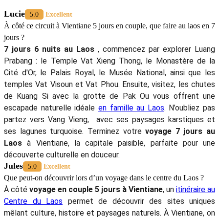
Lucie
5.0
Excellent
À côté ce circuit à Vientiane 5 jours en couple, que faire au laos en 7
jours ?
7 jours 6 nuits au Laos
, commencez par explorer Luang
Prabang : le Temple Vat Xieng Thong, le Monastère de la
Cité d'Or, le Palais Royal, le Musée National, ainsi que les
temples Vat Visoun et Vat Phou. Ensuite, visitez, les chutes
de Kuang Si avec la grotte de Pak Ou vous offrent une
escapade naturelle idéale
en famille au Laos
. N’oubliez pas
partez vers Vang Vieng, avec ses paysages karstiques et
ses lagunes turquoise. Terminez votre
voyage 7 jours au
Laos
à Vientiane, la capitale paisible, parfaite pour une
découverte culturelle en douceur.
Jules
5.0
Excellent
Que peut-on découvrir lors d’un voyage dans le centre du Laos ?
À côté
voyage en couple 5 jours à Vientiane
, un
itinéraire au
Centre du Laos
permet de découvrir des sites uniques
mêlant culture, histoire et paysages naturels. À Vientiane, on