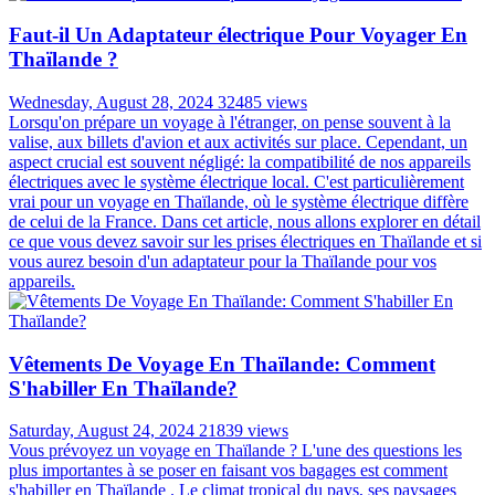
Faut-il Un Adaptateur électrique Pour Voyager En
Thaïlande ?
Wednesday, August 28, 2024
32485 views
Lorsqu'on prépare un voyage à l'étranger, on pense souvent à la
valise, aux billets d'avion et aux activités sur place. Cependant, un
aspect crucial est souvent négligé: la compatibilité de nos appareils
électriques avec le système électrique local. C'est particulièrement
vrai pour un voyage en Thaïlande, où le système électrique diffère
de celui de la France. Dans cet article, nous allons explorer en détail
ce que vous devez savoir sur les prises électriques en Thaïlande et si
vous aurez besoin d'un adaptateur pour la Thaïlande pour vos
appareils.
Vêtements De Voyage En Thaïlande: Comment
S'habiller En Thaïlande?
Saturday, August 24, 2024
21839 views
Vous prévoyez un voyage en Thaïlande ? L'une des questions les
plus importantes à se poser en faisant vos bagages est comment
s'habiller en Thaïlande . Le climat tropical du pays, ses paysages