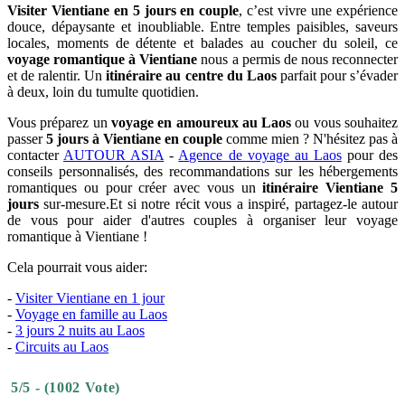
Visiter Vientiane en 5 jours en couple
, c’est vivre une expérience
douce, dépaysante et inoubliable. Entre temples paisibles, saveurs
locales, moments de détente et balades au coucher du soleil, ce
voyage romantique à Vientiane
nous a permis de nous reconnecter
et de ralentir. Un
itinéraire au centre du Laos
parfait pour s’évader
à deux, loin du tumulte quotidien.
Vous préparez un
voyage en amoureux au Laos
ou vous souhaitez
passer
5 jours à Vientiane en couple
comme mien ? N'hésitez pas à
contacter
AUTOUR ASIA
-
Agence de voyage au Laos
pour des
conseils personnalisés, des recommandations sur les hébergements
romantiques ou pour créer avec vous un
itinéraire Vientiane 5
jours
sur-mesure.Et si notre récit vous a inspiré, partagez-le autour
de vous pour aider d'autres couples à organiser leur voyage
romantique à Vientiane !
Cela pourrait vous aider:
-
Visiter Vientiane en 1 jour
-
Voyage en famille au Laos
-
3 jours 2 nuits au Laos
-
Circuits au Laos
5/5 - (1002 Vote)