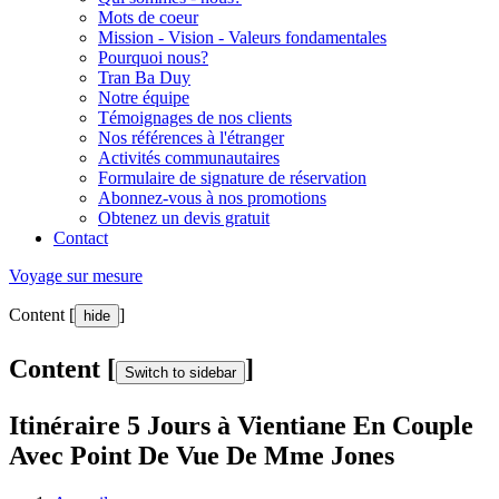
Mots de coeur
Mission - Vision - Valeurs fondamentales
Pourquoi nous?
Tran Ba Duy
Notre équipe
Témoignages de nos clients
Nos références à l'étranger
Activités communautaires
Formulaire de signature de réservation
Abonnez-vous à nos promotions
Obtenez un devis gratuit
Contact
Voyage sur mesure
Content [
]
hide
Content [
]
Switch to sidebar
Itinéraire 5 Jours à Vientiane En Couple
Avec Point De Vue De Mme Jones