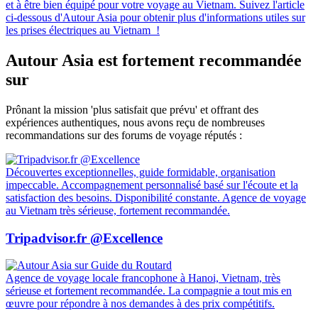
et à être bien équipé pour votre voyage au Vietnam. Suivez l'article
ci-dessous d'Autour Asia pour obtenir plus d'informations utiles sur
les prises électriques au Vietnam !
Autour Asia est fortement recommandée
sur
Prônant la mission 'plus satisfait que prévu' et offrant des
expériences authentiques, nous avons reçu de nombreuses
recommandations sur des forums de voyage réputés :
Découvertes exceptionnelles, guide formidable, organisation
impeccable. Accompagnement personnalisé basé sur l'écoute et la
satisfaction des besoins. Disponibilité constante. Agence de voyage
au Vietnam très sérieuse, fortement recommandée.
Tripadvisor.fr @Excellence
Agence de voyage locale francophone à Hanoi, Vietnam, très
sérieuse et fortement recommandée. La compagnie a tout mis en
œuvre pour répondre à nos demandes à des prix compétitifs.