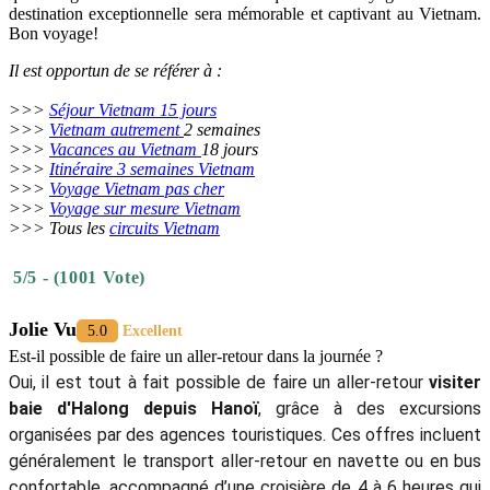
destination exceptionnelle sera mémorable et captivant au Vietnam.
Bon voyage!
Il est opportun de se référer à :
>>>
Séjour Vietnam 15 jours
>>>
Vietnam autrement
2 semaines
>>>
Vacances au Vietnam
18 jours
>>>
Itinéraire 3 semaines Vietnam
>>>
Voyage Vietnam pas cher
>>>
Voyage sur mesure Vietnam
>>> Tous les
circuits Vietnam
5/5 - (1001 Vote)
Jolie Vu
5.0
Excellent
Est-il possible de faire un aller-retour dans la journée ?
Oui, il est tout à fait possible de faire un aller-retour
visiter
baie d'Halong depuis Hanoï
, grâce à des excursions
organisées par des agences touristiques. Ces offres incluent
généralement le transport aller-retour en navette ou en bus
confortable, accompagné d’une croisière de 4 à 6 heures qui