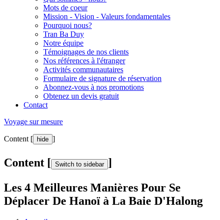
Mots de coeur
Mission - Vision - Valeurs fondamentales
Pourquoi nous?
Tran Ba Duy
Notre équipe
Témoignages de nos clients
Nos références à l'étranger
Activités communautaires
Formulaire de signature de réservation
Abonnez-vous à nos promotions
Obtenez un devis gratuit
Contact
Voyage sur mesure
Content [
]
hide
Content [
]
Switch to sidebar
Les 4 Meilleures Manières Pour Se
Déplacer De Hanoï à La Baie D'Halong