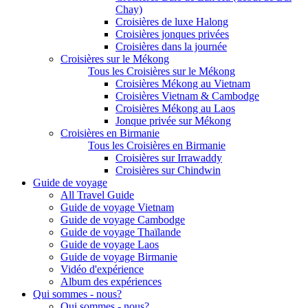
Chay)
Croisières de luxe Halong
Croisières jonques privées
Croisières dans la journée
Croisières sur le Mékong
Tous les Croisières sur le Mékong
Croisières Mékong au Vietnam
Croisières Vietnam & Cambodge
Croisières Mékong au Laos
Jonque privée sur Mékong
Croisières en Birmanie
Tous les Croisières en Birmanie
Croisières sur Irrawaddy
Croisières sur Chindwin
Guide de voyage
All Travel Guide
Guide de voyage Vietnam
Guide de voyage Cambodge
Guide de voyage Thaïlande
Guide de voyage Laos
Guide de voyage Birmanie
Vidéo d'expérience
Album des expériences
Qui sommes - nous?
Qui sommes - nous?