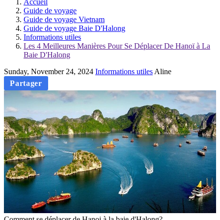
Accueil
Guide de voyage
Guide de voyage Vietnam
Guide de voyage Baie D'Halong
Informations utiles
Les 4 Meilleures Manières Pour Se Déplacer De Hanoï à La
Baie D'Halong
Sunday, November 24, 2024
Informations utiles
Aline
Partager
Comment se déplacer de Hanoi à la baie d'Halong?