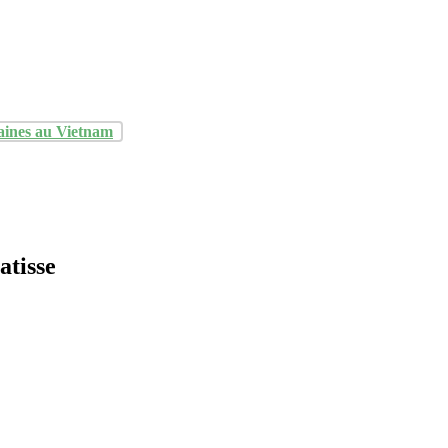
aines au Vietnam
atisse