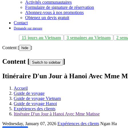
Activités communautaires
Formulaire de signature de réservation
Abonnez-vous à nos promotions
Obtenez un devis gratuit
Contact
Demande sur mesure
15 jours au Vietnam
3 semaines au Vietnam
2 sem
Content [
]
hide
Content [
]
Switch to sidebar
Itinéraire D'un Jour à Hanoi Avec Mme M
Accueil
Guide de voyage
Guide de voyage Vietnam
Guide de voyage Hanoi
Expériences des clients
Itinéraire D'un Jour à Hanoi Avec Mme Matisse
Wednesday, January 07, 2026
Expériences des clients
Ngan Ha