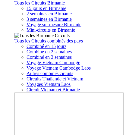
Tous les Circuits Birmanie
15 jours en Birmanie
2 semaines en Birmanie
3 semaines en Birmanie
Voyage sur mesure Birmanie
Mini-circuits en Birmanie
Tous les Circuits combinés des pays
Combiné en 15 jours
Combiné en 2 semaines
Combiné en 3 semaines
Voyage Vietnam Cambodge
Voyage Vietnam Cambodge Laos
Autres combinés circuits
Circuits Thaïlande et Vietnam
Voyages Vietnam Laos
Circuit Vietnam et Birmanie