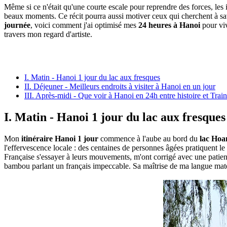
Même si ce n'était qu'une courte escale pour reprendre des forces, les 
beaux moments. Ce récit pourra aussi motiver ceux qui cherchent à s
journée
, voici comment j'ai optimisé mes
24 heures à Hanoi
pour viv
travers mon regard d'artiste.
I. Matin - Hanoi 1 jour du lac aux fresques
II. Déjeuner - Meilleurs endroits à visiter à Hanoi en un jour
III. Après-midi - Que voir à Hanoi en 24h entre histoire et Train
I. Matin - Hanoi 1 jour du lac aux fresques
Mon
itinéraire Hanoi 1 jour
commence à l'aube au bord du
lac Hoa
l'effervescence locale : des centaines de personnes âgées pratiquent l
Française s'essayer à leurs mouvements, m'ont corrigé avec une patie
bambou parlant un français impeccable. Sa maîtrise de ma langue matern