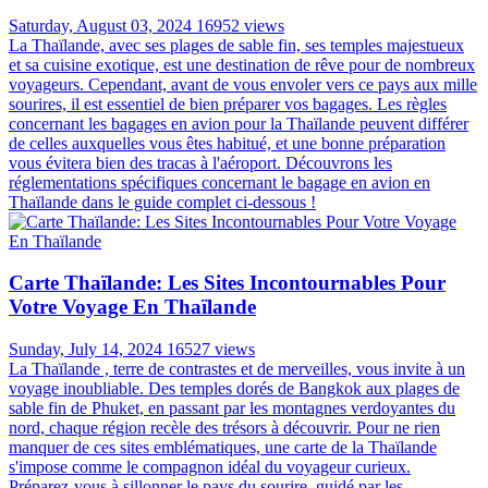
Saturday, August 03, 2024
16952 views
La Thaïlande, avec ses plages de sable fin, ses temples majestueux
et sa cuisine exotique, est une destination de rêve pour de nombreux
voyageurs. Cependant, avant de vous envoler vers ce pays aux mille
sourires, il est essentiel de bien préparer vos bagages. Les règles
concernant les bagages en avion pour la Thaïlande peuvent différer
de celles auxquelles vous êtes habitué, et une bonne préparation
vous évitera bien des tracas à l'aéroport. Découvrons les
réglementations spécifiques concernant le bagage en avion en
Thaïlande dans le guide complet ci-dessous !
Carte Thaïlande: Les Sites Incontournables Pour
Votre Voyage En Thaïlande
Sunday, July 14, 2024
16527 views
La Thaïlande , terre de contrastes et de merveilles, vous invite à un
voyage inoubliable. Des temples dorés de Bangkok aux plages de
sable fin de Phuket, en passant par les montagnes verdoyantes du
nord, chaque région recèle des trésors à découvrir. Pour ne rien
manquer de ces sites emblématiques, une carte de la Thaïlande
s'impose comme le compagnon idéal du voyageur curieux.
Préparez-vous à sillonner le pays du sourire, guidé par les