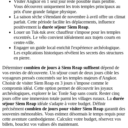
Visiter Angkor en 1 seul jour reste possible mais pénible.
Vous découvrez uniquement les trois temples principaux au
prix d'une grande fatigue physique.
La saison sèche s'étendant de novembre à avril offre un climat
parfait. Cette période facilite les déplacements, influence
positivement la
durée séjour Siem Reap
.
Louer un Tuk-tuk avec chauffeur s'impose pour les temples
excentrés. Le vélo convient idéalement aux trajets courts en
centre-ville.
Engager un guide local enrichit l'expérience archéologique.
Les explications historiques révèlent les secrets des structures
en pierre.
Déterminer
combien de jours à Siem Reap suffisent
dépend de
vos envies de découverte. Un séjour court de deux jours cible les
voyageurs pressés concentrés sur les temples majeurs d'Angkor.
Choisir de visiter Siem Reap en 3 jours s’impose comme le
compromis idéal. Cette option permet de découvrir les joyaux
archéologiques, explorer le lac Tonle Sap sans courir. Rester cinq
jours offre une immersion totale parmi les villages ruraux. La
durée
séjour Siem Reap
idéale s'adapte à votre budget. Définir
précisément
combien de jours pour visiter Siem Reap
garantit des
souvenirs mémorables. Vous estimez désormais le temps requis pour
cette aventure cambodgienne. Calculez votre budget, réservez vos
billets, bouclez vos valises dès maintenant.