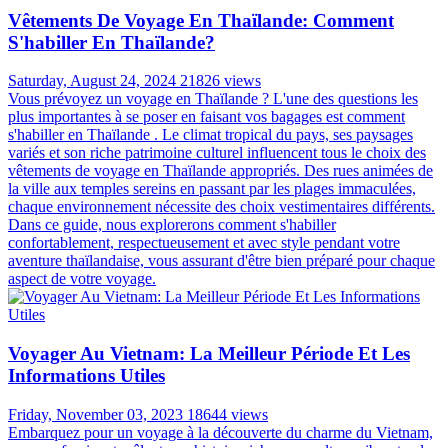
Vêtements De Voyage En Thaïlande: Comment
S'habiller En Thaïlande?
Saturday, August 24, 2024
21826 views
Vous prévoyez un voyage en Thaïlande ? L'une des questions les
plus importantes à se poser en faisant vos bagages est comment
s'habiller en Thaïlande . Le climat tropical du pays, ses paysages
variés et son riche patrimoine culturel influencent tous le choix des
vêtements de voyage en Thaïlande appropriés. Des rues animées de
la ville aux temples sereins en passant par les plages immaculées,
chaque environnement nécessite des choix vestimentaires différents.
Dans ce guide, nous explorerons comment s'habiller
confortablement, respectueusement et avec style pendant votre
aventure thaïlandaise, vous assurant d'être bien préparé pour chaque
aspect de votre voyage.
Voyager Au Vietnam: La Meilleur Période Et Les
Informations Utiles
Friday, November 03, 2023
18644 views
Embarquez pour un voyage à la découverte du charme du Vietnam,