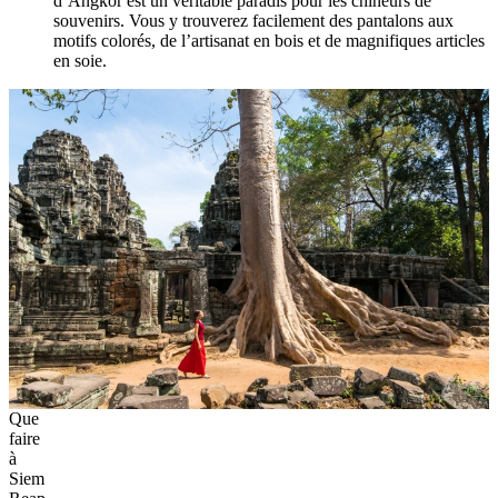
d’Angkor est un véritable paradis pour les chineurs de
souvenirs. Vous y trouverez facilement des pantalons aux
motifs colorés, de l’artisanat en bois et de magnifiques articles
en soie.
Que
faire
à
Siem