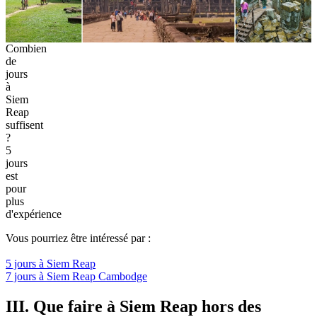
Combien
de
jours
à
Siem
Reap
suffisent
?
5
jours
est
pour
plus
d'expérience
Vous pourriez être intéressé par :
5 jours à Siem Reap
7 jours à Siem Reap Cambodge
III. Que faire à Siem Reap hors des