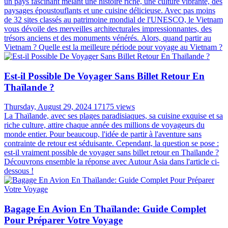
un pays fascinant mêlant une histoire riche, une culture vibrante, des
paysages époustouflants et une cuisine délicieuse. Avec pas moins
de 32 sites classés au patrimoine mondial de l'UNESCO, le Vietnam
vous dévoile des merveilles architecturales impressionnantes, des
trésors anciens et des monuments vénérés. Alors, quand partir au
Vietnam ? Quelle est la meilleure période pour voyage au Vietnam ?
Est-il Possible De Voyager Sans Billet Retour En
Thaïlande ?
Thursday, August 29, 2024
17175 views
La Thaïlande, avec ses plages paradisiaques, sa cuisine exquise et sa
riche culture, attire chaque année des millions de voyageurs du
monde entier. Pour beaucoup, l'idée de partir à l'aventure sans
contrainte de retour est séduisante. Cependant, la question se pose :
est-il vraiment possible de voyager sans billet retour en Thaïlande ?
Découvrons ensemble la réponse avec Autour Asia dans l'article ci-
dessous !
Bagage En Avion En Thaïlande: Guide Complet
Pour Préparer Votre Voyage