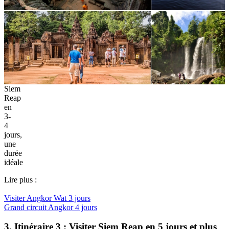
Siem
Reap
en
3-
4
jours,
une
durée
idéale
Lire plus :
Visiter Angkor Wat 3 jours
Grand circuit Angkor 4 jours
3. Itinéraire 3 : Visiter Siem Reap en 5 jours et plus