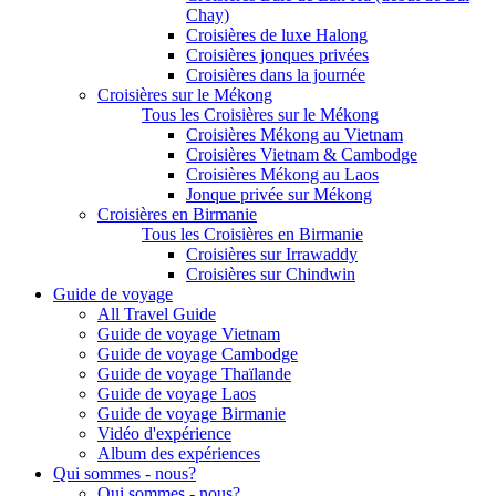
Chay)
Croisières de luxe Halong
Croisières jonques privées
Croisières dans la journée
Croisières sur le Mékong
Tous les Croisières sur le Mékong
Croisières Mékong au Vietnam
Croisières Vietnam & Cambodge
Croisières Mékong au Laos
Jonque privée sur Mékong
Croisières en Birmanie
Tous les Croisières en Birmanie
Croisières sur Irrawaddy
Croisières sur Chindwin
Guide de voyage
All Travel Guide
Guide de voyage Vietnam
Guide de voyage Cambodge
Guide de voyage Thaïlande
Guide de voyage Laos
Guide de voyage Birmanie
Vidéo d'expérience
Album des expériences
Qui sommes - nous?
Qui sommes - nous?