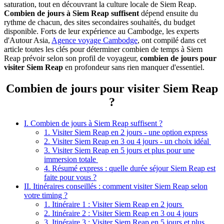
saturation, tout en découvrant la culture locale de Siem Reap.
Combien de jours à Siem Reap suffisent
dépend ensuite du
rythme de chacun, des sites secondaires souhaités, du budget
disponible. Forts de leur expérience au Cambodge, les experts
d'Autour Asia,
Agence voyage Cambodge
, ont compilé dans cet
article toutes les clés pour déterminer combien de temps à Siem
Reap prévoir selon son profil de voyageur,
combien de jours pour
visiter Siem Reap
en profondeur sans rien manquer d'essentiel.
Combien de jours pour visiter Siem Reap
?
I. Combien de jours à Siem Reap suffisent ?
1. Visiter Siem Reap en 2 jours - une option express
2. Visiter Siem Reap en 3 ou 4 jours - un choix idéal
3. Visiter Siem Reap en 5 jours et plus pour une
immersion totale
4. Résumé express : quelle durée séjour Siem Reap est
faite pour vous ?
II. Itinéraires conseillés : comment visiter Siem Reap selon
votre timing ?
1. Itinéraire 1 : Visiter Siem Reap en 2 jours
2. Itinéraire 2 : Visiter Siem Reap en 3 ou 4 jours
3. Itinéraire 3 : Visiter Siem Reap en 5 jours et plus