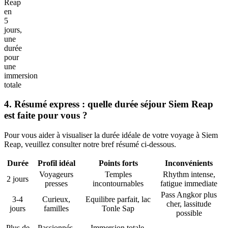
Reap
en
5
jours,
une
durée
pour
une
immersion
totale
4. Résumé express : quelle durée séjour Siem Reap
est faite pour vous ?
Pour vous aider à visualiser la durée idéale de votre voyage à Siem
Reap, veuillez consulter notre bref résumé ci-dessous.
Durée
Profil idéal
Points forts
Inconvénients
Voyageurs
Temples
Rhythm intense,
2 jours
presses
incontournables
fatigue immediate
Pass Angkor plus
3-4
Curieux,
Equilibre parfait, lac
cher, lassitude
jours
familles
Tonle Sap
possible
Plus de
Passionnés,
Immersion totale,