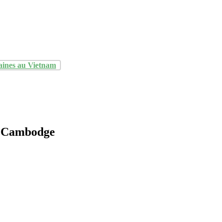
aines au Vietnam
h Cambodge