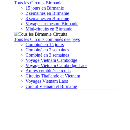
Tous les Circuits Birmanie
15 jours en Birmanie
2 semaines en Birmanie
3 semaines en Birmanie
Voyage sur mesure Birmanie
Mini-circuits en Birmanie
Tous les Circuits combinés des pays
Combiné en 15 jours
Combiné en 2 semaines
Combiné en 3 semaines
Voyage Vietnam Cambodge
Voyage Vietnam Cambodge Laos
Autres combinés circuits
Circuits Thaïlande et Vietnam
Voyages Vietnam Laos
Circuit Vietnam et Birmanie