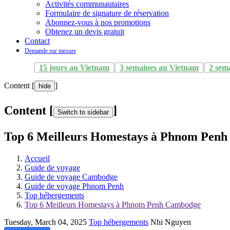
Activités communautaires
Formulaire de signature de réservation
Abonnez-vous à nos promotions
Obtenez un devis gratuit
Contact
Demande sur mesure
15 jours au Vietnam
3 semaines au Vietnam
2 sem
Content [
]
hide
Content [
]
Switch to sidebar
Top 6 Meilleurs Homestays à Phnom Pen
Accueil
Guide de voyage
Guide de voyage Cambodge
Guide de voyage Phnom Penh
Top hébergements
Top 6 Meilleurs Homestays à Phnom Penh Cambodge
Tuesday, March 04, 2025
Top hébergements
Nhi Nguyen