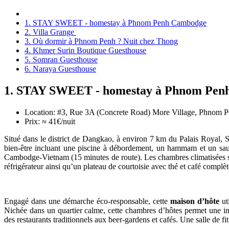
1. STAY SWEET - homestay à Phnom Penh Cambodge
2. Villa Grange
3. Où dormir à Phnom Penh ? Nuit chez Thong
4. Khmer Surin Boutique Guesthouse
5. Somran Guesthouse
6. Naraya Guesthouse
1. STAY SWEET - homestay à Phnom Pen
Location: #3, Rue 3A (Concrete Road) More Village, Phnom
Prix: ≈ 41€/nuit
Situé dans le district de Dangkao, à environ 7 km du Palais Roy
bien-être incluant une piscine à débordement, un hammam et un sa
Cambodge-Vietnam (15 minutes de route). Les chambres climatisées sont
réfrigérateur ainsi qu’un plateau de courtoisie avec thé et café compl
Engagé dans une démarche éco-responsable, cette
maison d’hôte
ut
Nichée dans un quartier calme, cette chambres d’hôtes permet une imme
des restaurants traditionnels aux beer-gardens et cafés. Une salle de fi