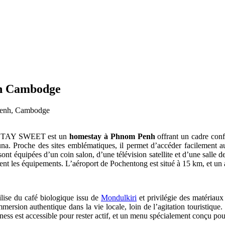
h Cambodge
 Penh, Cambodge
al, STAY SWEET est un
homestay à Phnom Penh
offrant un cadre confo
una. Proche des sites emblématiques, il permet d’accéder facilemen
 équipées d’un coin salon, d’une télévision satellite et d’une salle d
ètent les équipements. L’aéroport de Pochentong est situé à 15 km, et un
ilise du café biologique issu de
Mondulkiri
et privilégie des matériau
rsion authentique dans la vie locale, loin de l’agitation touristique. À
tness est accessible pour rester actif, et un menu spécialement conçu pour