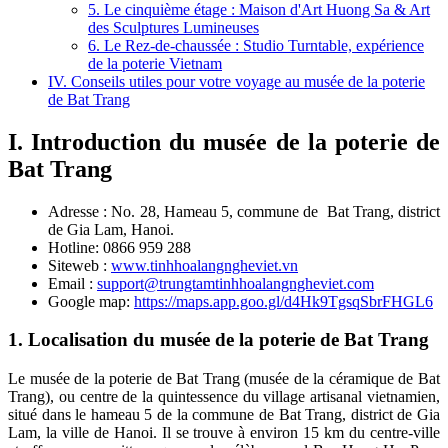
5. Le cinquième étage : Maison d'Art Huong Sa & Art
des Sculptures Lumineuses
6. Le Rez-de-chaussée : Studio Turntable, expérience
de la poterie Vietnam
IV. Conseils utiles pour votre voyage au musée de la poterie
de Bat Trang
I. Introduction du musée de la poterie de
Bat Trang
Adresse : No. 28, Hameau 5, commune de Bat Trang, district
de Gia Lam, Hanoi.
Hotline: 0866 959 288
Siteweb :
www.tinhhoalangngheviet.vn
Email :
support@trungtamtinhhoalangngheviet.com
Google map:
https://maps.app.goo.gl/d4Hk9TgsqSbrFHGL6
1. Localisation du
musée de la poterie de Bat Trang
Le musée de la poterie de Bat Trang (musée de la céramique de Bat
Trang), ou centre de la quintessence du village artisanal vietnamien,
situé dans le hameau 5 de la commune de Bat Trang, district de Gia
Lam, la ville de Hanoi. Il se trouve à environ 15 km du centre-ville