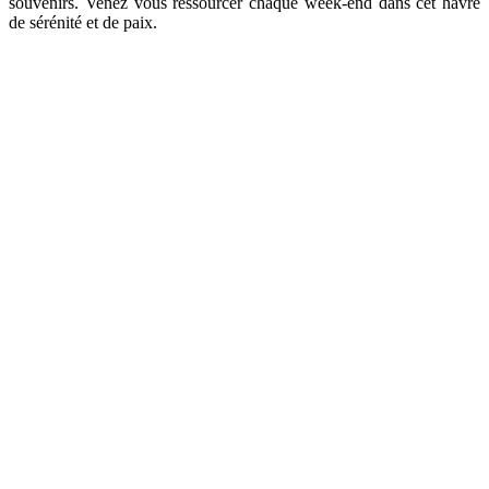
souvenirs. Venez vous ressourcer chaque week-end dans cet havre
de sérénité et de paix.