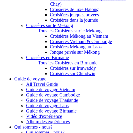
Chay)
Croisières de luxe Halong
Croisières jonques privées
Croisières dans la journée
Croisières sur le Mékong
Tous les Croisières sur le Mékong
Croisières Mékong au Vietnam
Croisières Vietnam & Cambodge
Croisières Mékong au Laos
Jonque privée sur Mékong
Croisières en Birmanie
Tous les Croisières en Birmanie
Croisières sur Irrawaddy
Croisières sur Chindwin
Guide de voyage
All Travel Guide
Guide de voyage Vietnam
Guide de voyage Cambodge
Guide de voyage Thaïlande
Guide de voyage Laos
Guide de voyage Birmanie
Vidéo d'expérience
Album des expériences
Qui sommes - nous?
Qui sommes - nous?