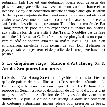
restaurant Tinh Hoa est une destination idéale pour déguster des
plats de campagne délicieux, avec un menu varié en forme et en
richesse. Le style de conception rustique et simple ainsi que le jardin
de fleurs pour déguster du thé créent une atmosphère confortable et
chaleureuse. Avec une philosophie commerciale axée sur la joie et la
satisfaction des clients, le restaurant Tinh Hoa au musée de Bat
Trang promet de procurer des expériences culinaires inoubliables
aux visiteurs lors de leur visite à
Bat Trang
. N'oubliez pas de faire
une halte à l' Artisanat Café, où vous serez plongés dans un espace
vert et aéré et pourrez admirer la rivière Bac Hung Hai. Son
emplacement privilégié vous permet de voir loin, d'admirer le
paysage naturel majestueux et de profiter de l'atmosphère fraîche et
paisible.
5. Le cinquième étage : Maison d'Art Huong Sa &
Art des Sculptures Lumineuses
La Maison d'Art Huong Sa est un refuge idéal pour les touristes en
quête de paix et de tranquillité, alliant l'essence de la céramique de
Bat Trang
à la beauté du romantique fleuve des Parfums. Elle
propose un élégant espace de dégustation de thé, orné d'œuvres d'art
uniques et offrant une sélection de 20 types de thé vietnamien
distinctifs. De plus, la Maison d'Art Huong Sa abrite une collection
de costumes vietnamiens anciens, idéale pour préserver de beaux