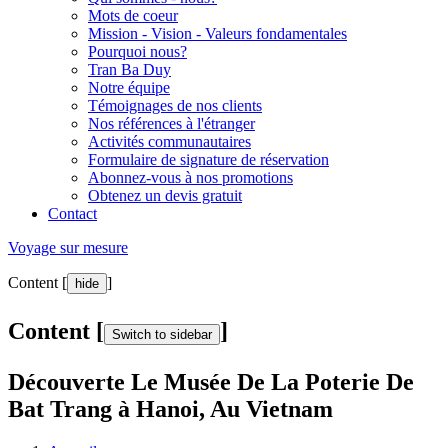
Mots de coeur
Mission - Vision - Valeurs fondamentales
Pourquoi nous?
Tran Ba Duy
Notre équipe
Témoignages de nos clients
Nos références à l'étranger
Activités communautaires
Formulaire de signature de réservation
Abonnez-vous à nos promotions
Obtenez un devis gratuit
Contact
Voyage sur mesure
Content [
]
hide
Content [
]
Switch to sidebar
Découverte Le Musée De La Poterie De
Bat Trang à Hanoi, Au Vietnam