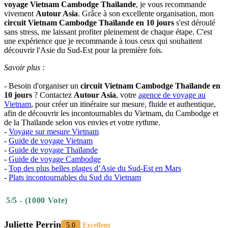
voyage Vietnam Cambodge Thaïlande
, je vous recommande
vivement
Autour Asia
. Grâce à son excellente organisation, mon
circuit Vietnam Cambodge Thaïlande en 10 jours
s'est déroulé
sans stress, me laissant profiter pleinement de chaque étape. C'est
une expérience que je recommande à tous ceux qui souhaitent
découvrir l'Asie du Sud-Est pour la première fois.
Savoir plus :
- Besoin d'organiser un
circuit Vietnam Cambodge Thaïlande en
10 jours
? Contactez
Autour Asia
, votre
agence de voyage au
Vietnam
, pour créer un itinéraire sur mesure, fluide et authentique,
afin de découvrir les incontournables du Vietnam, du Cambodge et
de la Thaïlande selon vos envies et votre rythme.
-
Voyage sur mesure Vietnam
-
Guide de voyage Vietnam
-
Guide de voyage Thaïlande
-
Guide de voyage Cambodge
-
Top des plus belles plages d’Asie du Sud-Est en Mars
-
Plats incontournables du Sud du Vietnam
5/5 - (1000 Vote)
Juliette Perrin
5.0
Excellent