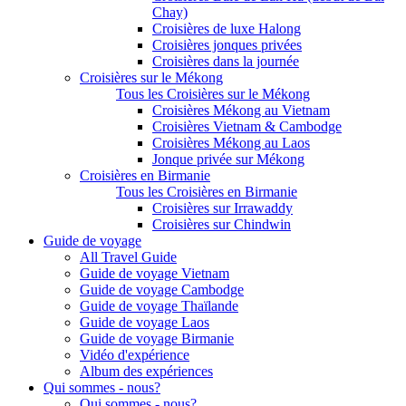
Chay)
Croisières de luxe Halong
Croisières jonques privées
Croisières dans la journée
Croisières sur le Mékong
Tous les Croisières sur le Mékong
Croisières Mékong au Vietnam
Croisières Vietnam & Cambodge
Croisières Mékong au Laos
Jonque privée sur Mékong
Croisières en Birmanie
Tous les Croisières en Birmanie
Croisières sur Irrawaddy
Croisières sur Chindwin
Guide de voyage
All Travel Guide
Guide de voyage Vietnam
Guide de voyage Cambodge
Guide de voyage Thaïlande
Guide de voyage Laos
Guide de voyage Birmanie
Vidéo d'expérience
Album des expériences
Qui sommes - nous?
Qui sommes - nous?