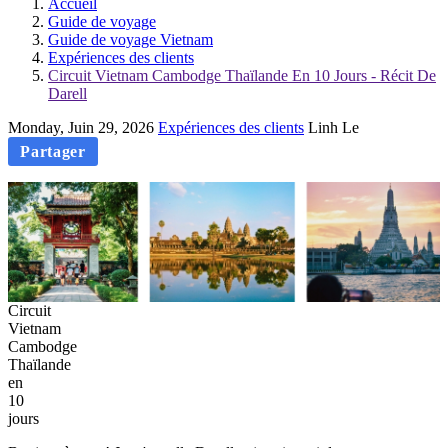
Accueil
Guide de voyage
Guide de voyage Vietnam
Expériences des clients
Circuit Vietnam Cambodge Thaïlande En 10 Jours - Récit De
Darell
Monday, Juin 29, 2026
Expériences des clients
Linh Le
Partager
Circuit
Vietnam
Cambodge
Thaïlande
en
10
jours