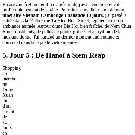
En arrivant à Hanoï en fin d'après-midi, j'avais encore envie de
profiter pleinement de la ville. Pour tirer le meilleur parti de mon
itinéraire Vietnam Cambodge Thaïlande 10 jours
, j'ai passé la
soirée dans la célèbre rue Ta Hien Beer Street, réputée pour son
ambiance animée. Autour d'une Bia Hơi bien fraîche, de Nem Chua
Rán croustillants, de pattes de poulet grillées et au rythme de la
musique de rue, j'ai partagé un dernier moment authentique et
convivial dans la capitale vietnamienne.
5. Jour 5 : De Hanoï à Siem Reap
Shopping
au
marché
de
Dong
Xuan
lors
d'un
circuit
de
10
jours
en