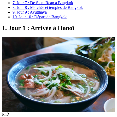
7. Jour 7 : De Siem Reap à Bangkok
8. Jour 8 : Marchés et temples de Bangkok
9. Jour 9 : Ayutthaya
10. Jour 10 : Départ de Bangkok
1. Jour 1 : Arrivée à Hanoï
Phở