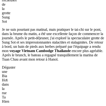
rocheuses
de
la
grotte
Sung
Sot
Je ne suis pourtant pas matinal, mais pratiquer le tai-chi sur le pont,
dans la brume du matin, a été une excellente façon de commencer la
journée. Après le petit-déjeuner, j'ai exploré la spectaculaire grotte de
Sung Sot et ses impressionnantes stalactites et stalagmites. De retour
à bord, un bain de pieds aux herbes préparé par l'équipage a rendu
mon
voyage Vietnam Cambodge Thaïlande
encore plus agréable.
Après le brunch, le bateau a regagné tranquillement la marina de
Tuan Chau avant mon retour à Hanoï.
Déguster
une
Bia
Hơi
dans
la
rue
Ta
Hien