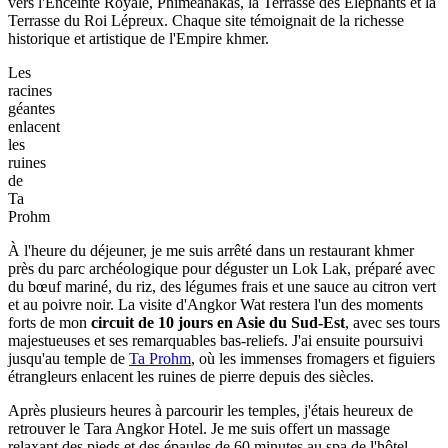
vers l'Enceinte Royale, Phimeanakas, la Terrasse des Éléphants et la
Terrasse du Roi Lépreux. Chaque site témoignait de la richesse
historique et artistique de l'Empire khmer.
Les
racines
géantes
enlacent
les
ruines
de
Ta
Prohm
À l'heure du déjeuner, je me suis arrêté dans un restaurant khmer
près du parc archéologique pour déguster un Lok Lak, préparé avec
du bœuf mariné, du riz, des légumes frais et une sauce au citron vert
et au poivre noir. La visite d'Angkor Wat restera l'un des moments
forts de mon
circuit de 10 jours en Asie du Sud-Est
, avec ses tours
majestueuses et ses remarquables bas-reliefs. J'ai ensuite poursuivi
jusqu'au temple de
Ta Prohm
, où les immenses fromagers et figuiers
étrangleurs enlacent les ruines de pierre depuis des siècles.
Après plusieurs heures à parcourir les temples, j'étais heureux de
retrouver le Tara Angkor Hotel. Je me suis offert un massage
relaxant des pieds et des épaules de 60 minutes au spa de l'hôtel.