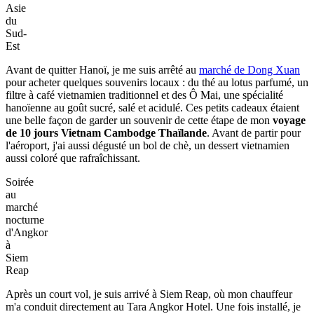
Asie
du
Sud-
Est
Avant de quitter Hanoï, je me suis arrêté au
marché de Dong Xuan
pour acheter quelques souvenirs locaux : du thé au lotus parfumé, un
filtre à café vietnamien traditionnel et des Ô Mai, une spécialité
hanoïenne au goût sucré, salé et acidulé. Ces petits cadeaux étaient
une belle façon de garder un souvenir de cette étape de mon
voyage
de 10 jours Vietnam Cambodge Thaïlande
. Avant de partir pour
l'aéroport, j'ai aussi dégusté un bol de chè, un dessert vietnamien
aussi coloré que rafraîchissant.
Soirée
au
marché
nocturne
d'Angkor
à
Siem
Reap
Après un court vol, je suis arrivé à Siem Reap, où mon chauffeur
m'a conduit directement au Tara Angkor Hotel. Une fois installé, je