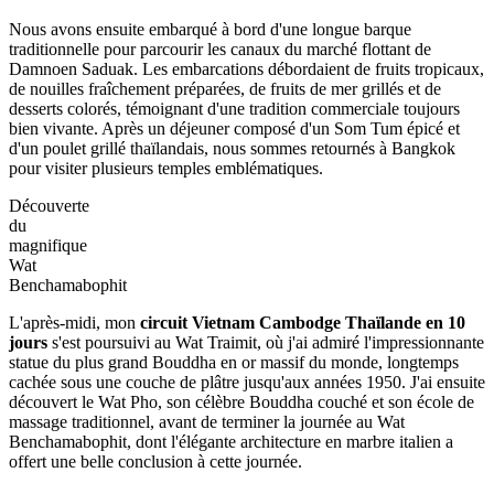
Nous avons ensuite embarqué à bord d'une longue barque
traditionnelle pour parcourir les canaux du marché flottant de
Damnoen Saduak. Les embarcations débordaient de fruits tropicaux,
de nouilles fraîchement préparées, de fruits de mer grillés et de
desserts colorés, témoignant d'une tradition commerciale toujours
bien vivante. Après un déjeuner composé d'un Som Tum épicé et
d'un poulet grillé thaïlandais, nous sommes retournés à Bangkok
pour visiter plusieurs temples emblématiques.
Découverte
du
magnifique
Wat
Benchamabophit
L'après-midi, mon
circuit Vietnam Cambodge Thaïlande en 10
jours
s'est poursuivi au Wat Traimit, où j'ai admiré l'impressionnante
statue du plus grand Bouddha en or massif du monde, longtemps
cachée sous une couche de plâtre jusqu'aux années 1950. J'ai ensuite
découvert le Wat Pho, son célèbre Bouddha couché et son école de
massage traditionnel, avant de terminer la journée au Wat
Benchamabophit, dont l'élégante architecture en marbre italien a
offert une belle conclusion à cette journée.