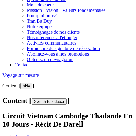
Mots de coeur
Mission - Vision - Valeurs fondamentales
Pourquoi nous?
Tran Ba Duy
Notre équipe
Témoignages de nos clients
Nos références à l'étranger
Activités communautaires
Formulaire de signature de réservation
Abonnez-vous à nos promotions
Obtenez un devis gratuit
Contact
Voyage sur mesure
Content [
]
hide
Content [
]
Switch to sidebar
Circuit Vietnam Cambodge Thaïlande En
10 Jours - Récit De Darell