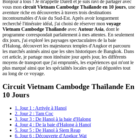
Bonjour à tous ! Je m'appelle Darell et je suis ravi de partager avec
vous mon
circuit Vietnam Cambodge Thaïlande en 10 jours
, une
aventure riche en découvertes à travers trois destinations
incontournables d'Asie du Sud-Est. Après avoir longuement
recherché l'itinéraire idéal, j'ai choisi de réserver mon
voyage
Vietnam Cambodge Thaïlande
avec
Autour Asia
, dont le
programme correspondait parfaitement à mes attentes. En seulement
dix jours, j'ai exploré les paysages spectaculaires de la baie
d'Halong, découvert les majestueux temples d'Angkor et parcouru
les marchés animés ainsi que les sites historiques de Bangkok. Dans
cet article, je partage mon itinéraire jour après jour, les différents
moyens de transport que j'ai empruntés, les expériences qui m'ont le
plus marqué ainsi que les spécialités locales que j'ai dégustées tout
au long de ce voyage.
Circuit Vietnam Cambodge Thaïlande En
10 Jours
1. Jour 1 : Arrivée à Hanoï
2. Jour 2 : Tam Coc
3. Jour 3 : De Hanoï à la baie d'Halong
4. Jour 4 : De la baie d'Halong à Hanoï
5. Jour 5 : De Hanoï à Siem Reap
6. Jour 6 : Découverte d'Angkor Wat