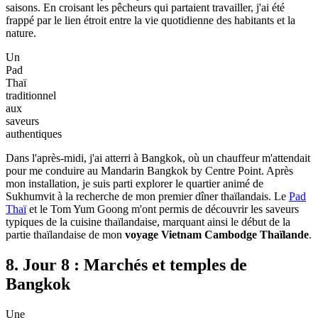
saisons. En croisant les pêcheurs qui partaient travailler, j'ai été
frappé par le lien étroit entre la vie quotidienne des habitants et la
nature.
Un
Pad
Thaï
traditionnel
aux
saveurs
authentiques
Dans l'après-midi, j'ai atterri à Bangkok, où un chauffeur m'attendait
pour me conduire au Mandarin Bangkok by Centre Point. Après
mon installation, je suis parti explorer le quartier animé de
Sukhumvit à la recherche de mon premier dîner thaïlandais. Le
Pad
Thaï
et le Tom Yum Goong m'ont permis de découvrir les saveurs
typiques de la cuisine thaïlandaise, marquant ainsi le début de la
partie thaïlandaise de mon
voyage Vietnam Cambodge Thaïlande
.
8. Jour 8 : Marchés et temples de
Bangkok
Une