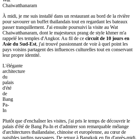
Chaiwatthanaram
À midi, je me suis installé dans un restaurant au bord de la rivière
pour savourer un buffet thaïlandais tout en regardant les bateaux
passer tranquillement. J'ai ensuite poursuivi la visite au Wat
Chaiwatthanaram, dont le majestueux prang de style khmer m'a
rappelé les temples d'Angkor. Au fil de ce
circuit de 10 jours en
Asie du Sud-Est
, j'ai trouvé passionnant de voir à quel point les
pays voisins partagent des influences culturelles tout en conservant
leur propre identité.
L'élégante
architecture
du
palais
d'été
de
Bang
Pa-
In
Plutôt que d'enchaîner les visites, j'ai pris le temps de découvrir le
palais d'été de Bang Pa-In et d'admirer son remarquable mélange
d'architectures thaïlandaise, chinoise et européenne, au cœur de
paisibles jardins paysagers. De retour à Bangkok en fin d'après-midi,