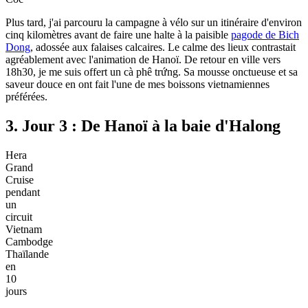
Plus tard, j'ai parcouru la campagne à vélo sur un itinéraire d'environ
cinq kilomètres avant de faire une halte à la paisible
pagode de Bich
Dong
, adossée aux falaises calcaires. Le calme des lieux contrastait
agréablement avec l'animation de Hanoï. De retour en ville vers
18h30, je me suis offert un cà phê trứng. Sa mousse onctueuse et sa
saveur douce en ont fait l'une de mes boissons vietnamiennes
préférées.
3. Jour 3 : De Hanoï à la baie d'Halong
Hera
Grand
Cruise
pendant
un
circuit
Vietnam
Cambodge
Thaïlande
en
10
jours