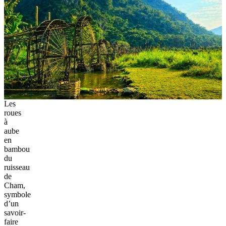
Les
roues
à
aube
en
bambou
du
ruisseau
de
Cham,
symbole
d’un
savoir-
faire