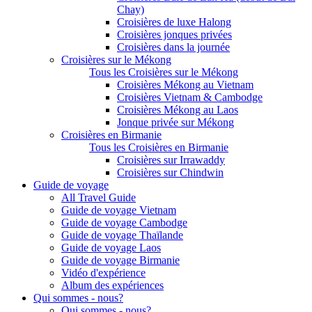
Chay)
Croisières de luxe Halong
Croisières jonques privées
Croisières dans la journée
Croisières sur le Mékong
Tous les Croisières sur le Mékong
Croisières Mékong au Vietnam
Croisières Vietnam & Cambodge
Croisières Mékong au Laos
Jonque privée sur Mékong
Croisières en Birmanie
Tous les Croisières en Birmanie
Croisières sur Irrawaddy
Croisières sur Chindwin
Guide de voyage
All Travel Guide
Guide de voyage Vietnam
Guide de voyage Cambodge
Guide de voyage Thaïlande
Guide de voyage Laos
Guide de voyage Birmanie
Vidéo d'expérience
Album des expériences
Qui sommes - nous?
Qui sommes - nous?