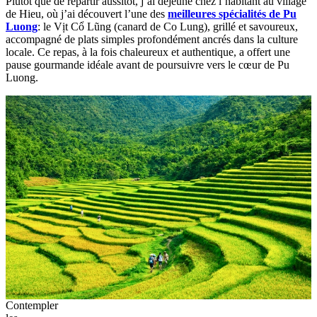
Plutôt que de repartir aussitôt, j’ai déjeuné chez l’habitant au village
de Hieu, où j’ai découvert l’une des
meilleures spécialités de Pu
Luong
: le Vịt Cổ Lũng (canard de Co Lung), grillé et savoureux,
accompagné de plats simples profondément ancrés dans la culture
locale. Ce repas, à la fois chaleureux et authentique, a offert une
pause gourmande idéale avant de poursuivre vers le cœur de Pu
Luong.
Contempler