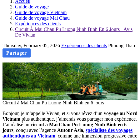
Accueil
Guide de voyage
Guide de voyage Vietnam
Guide de voyage Mai Chau
Expériences des clients
Circuit À Mai Chau Pu Luong Ninh Binh En 6 Jours - Avis
De Vivian
Thursday, February 05, 2026
Expériences des clients
Phuong Thao
Partager
Circuit à Mai Chau Pu Luong Ninh Binh en 6 jours
Bonjour, je m’appelle Vivian, et si vous rêvez d’un
voyage au Nord
Vietnam
plus authentique, j’aimerais vous partager mon expérience.
J’ai réalisé un
circuit à Mai Chau Pu Luong Ninh Binh en 6
jours
, conçu avec l’agence
Autour Asia
,
spécialiste des voyages
authentiques au Vietnam
, comme une immersion progressive entre