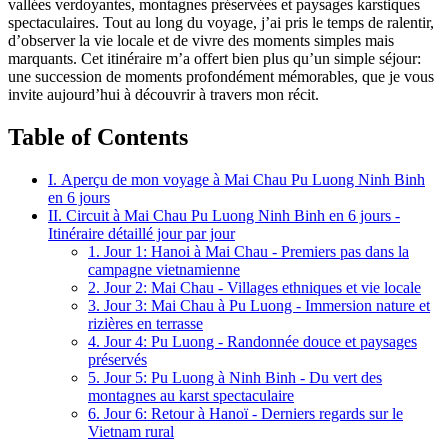
vallées verdoyantes, montagnes préservées et paysages karstiques
spectaculaires. Tout au long du voyage, j’ai pris le temps de ralentir,
d’observer la vie locale et de vivre des moments simples mais
marquants. Cet itinéraire m’a offert bien plus qu’un simple séjour:
une succession de moments profondément mémorables, que je vous
invite aujourd’hui à découvrir à travers mon récit.
Table of Contents
I. Aperçu de mon voyage à Mai Chau Pu Luong Ninh Binh
en 6 jours
II. Circuit à Mai Chau Pu Luong Ninh Binh en 6 jours -
Itinéraire détaillé jour par jour
1. Jour 1: Hanoi à Mai Chau - Premiers pas dans la
campagne vietnamienne
2. Jour 2: Mai Chau - Villages ethniques et vie locale
3. Jour 3: Mai Chau à Pu Luong - Immersion nature et
rizières en terrasse
4. Jour 4: Pu Luong - Randonnée douce et paysages
préservés
5. Jour 5: Pu Luong à Ninh Binh - Du vert des
montagnes au karst spectaculaire
6. Jour 6: Retour à Hanoï - Derniers regards sur le
Vietnam rural