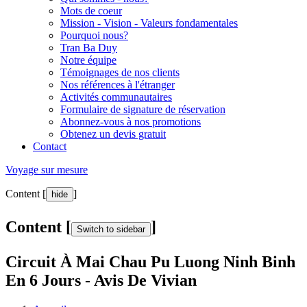
Mots de coeur
Mission - Vision - Valeurs fondamentales
Pourquoi nous?
Tran Ba Duy
Notre équipe
Témoignages de nos clients
Nos références à l'étranger
Activités communautaires
Formulaire de signature de réservation
Abonnez-vous à nos promotions
Obtenez un devis gratuit
Contact
Voyage sur mesure
Content [
]
hide
Content [
]
Switch to sidebar
Circuit À Mai Chau Pu Luong Ninh Binh
En 6 Jours - Avis De Vivian