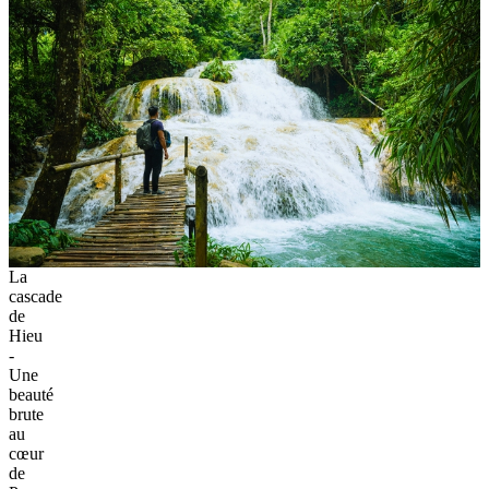
La
cascade
de
Hieu
-
Une
beauté
brute
au
cœur
de