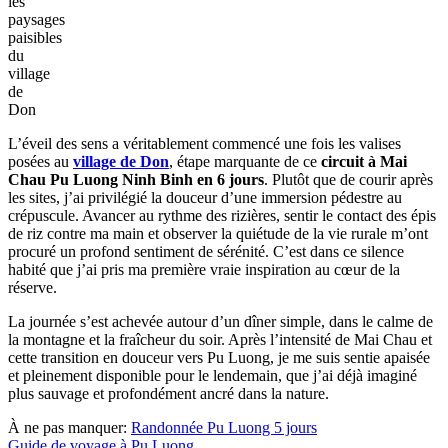
les
paysages
paisibles
du
village
de
Don
L’éveil des sens a véritablement commencé une fois les valises
posées au
village de Don
, étape marquante de ce
circuit à Mai
Chau Pu Luong Ninh Binh en 6 jours
. Plutôt que de courir après
les sites, j’ai privilégié la douceur d’une immersion pédestre au
crépuscule. Avancer au rythme des rizières, sentir le contact des épis
de riz contre ma main et observer la quiétude de la vie rurale m’ont
procuré un profond sentiment de sérénité. C’est dans ce silence
habité que j’ai pris ma première vraie inspiration au cœur de la
réserve.
La journée s’est achevée autour d’un dîner simple, dans le calme de
la montagne et la fraîcheur du soir. Après l’intensité de Mai Chau et
cette transition en douceur vers Pu Luong, je me suis sentie apaisée
et pleinement disponible pour le lendemain, que j’ai déjà imaginé
plus sauvage et profondément ancré dans la nature.
À ne pas manquer:
Randonnée Pu Luong 5 jours
Guide de voyage à Pu Luong