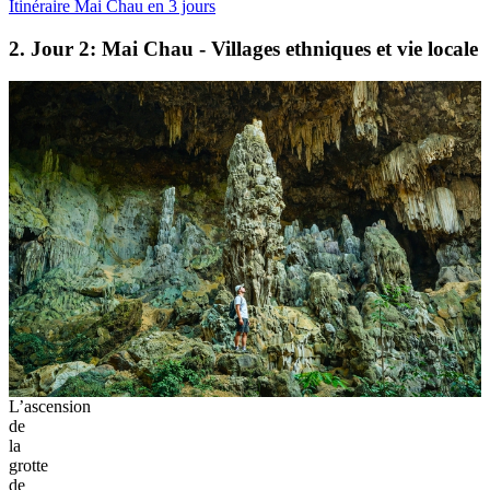
Itinéraire Mai Chau en 3 jours
2. Jour 2: Mai Chau - Villages ethniques et vie locale
L’ascension
de
la
grotte
de