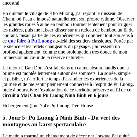
ancestral
En quittant le village de Kho Muong, j’ai rejoint le ruisseau de
Cham, où l’eau a imposé naturellement son propre rythme. Observer
les grandes roues à aube en bambou tourner lentement pour irriguer
les rizières, puis me laisser glisser sur un radeau de bambou au fil du
courant, faisait partie de ces expériences qui donnent tout son sens à
ce
que faire à Pu Luong
au-delà des sentiers classiques. Portée par
le silence et les reflets changeants du paysage, j’ai ressenti un
profond apaisement, comme une prolongation très douce de mon
immersion au cœur de la réserve naturelle.
Le retour à Ban Don s’est fait dans un calme absolu, tandis que la
brume est montée lentement autour des sommets. La soirée, simple
et paisible, m’a offert le temps d’assimiler les expériences de la
journée et de me sentir pleinement connectée à l’esprit de Pu Luong,
prête à poursuivre l’exploration de ce territoire préservé au fil de ce
circuit à Mai Chau Pu Luong Ninh Binh en 6 jours
.
Hébergement (jour 3,4): Pu Luong Tree House
5. Jour 5: Pu Luong à Ninh Binh - Du vert des
montagnes au karst spectaculaire
Le matin a marqué un changement de décor net, lorsque j’ai quitté