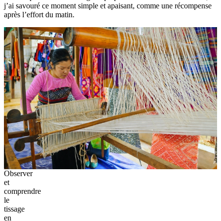
j’ai savouré ce moment simple et apaisant, comme une récompense
après l’effort du matin.
Observer
et
comprendre
le
tissage
en