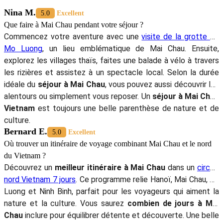
Nina M.
5.0
Excellent
Que faire à Mai Chau pendant votre séjour ?
Commencez votre aventure avec une
visite de la grotte de
Mo Luong
, un lieu emblématique de Mai Chau. Ensuite,
explorez les villages thaïs, faites une balade à vélo à travers
les rizières et assistez à un spectacle local. Selon la durée
idéale du
séjour à Mai Chau
, vous pouvez aussi découvrir les
alentours ou simplement vous reposer. Un
séjour à Mai Chau
Vietnam
est toujours une belle parenthèse de nature et de
culture.
Bernard E.
5.0
Excellent
Où trouver un itinéraire de voyage combinant Mai Chau et le nord
du Vietnam ?
Découvrez un
meilleur itinéraire à Mai Chau
dans un
circuit
nord Vietnam 7 jours
. Ce programme relie Hanoï, Mai Chau, Pu
Luong et Ninh Binh, parfait pour les voyageurs qui aiment la
nature et la culture. Vous saurez
combien de jours à Mai
Chau
inclure pour équilibrer détente et découverte. Une belle