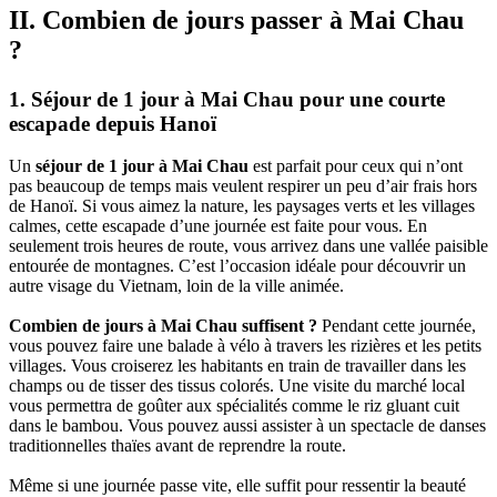
II. Combien‎‎ de‎ jours‎ passer à‎ Mai‎ Chau
?
1. Séjour de‎ 1 jour‎ à Mai‎ Chau‎ pour une‎ courte‎
escapade‎ depuis Hanoï
Un
séjour de 1 jour à Mai Chau
est parfait pour ceux qui‎ n’ont‎
pas beaucoup de temps mais veulent respirer un peu d’air frais hors
de Hanoï. Si vous‎ aimez la nature, les paysages‎ verts et‎ les villages
calmes, cette escapade d’une journée‎ est faite pour vous. En‎‎
seulement trois heures de route, vous arrivez dans une vallée paisible
entourée‎ de montagnes. C’est l’occasion idéale pour découvrir un
autre visage du Vietnam, loin de la ville animée.
Combien‎ de jours à Mai‎ Chau suffisent ?
Pendant‎‎ cette journée,‎
vous‎ pouvez‎‎ faire‎ une‎‎ balade‎‎ à vélo à travers les rizières et les petits‎‎
villages.‎‎‎ Vous‎ croiserez‎ les‎ habitants‎‎ en‎ train de travailler dans les
champs ou de‎ tisser‎ des‎‎‎ tissus‎ colorés. Une visite du marché local
vous permettra de goûter aux‎ spécialités‎‎ comme‎ le riz gluant cuit
dans le‎ bambou. Vous‎ pouvez aussi assister à un‎ spectacle‎ de danses‎‎
traditionnelles‎ thaïes‎ avant de reprendre‎ la route.
Même‎ si‎ une‎ journée‎ passe‎ vite,‎ elle‎‎ suffit pour‎‎ ressentir la‎ beauté