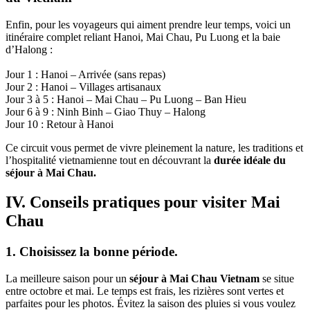
Enfin, pour les‎ voyageurs qui‎ aiment prendre‎ leur temps, voici‎ un
itinéraire‎ complet reliant Hanoi,‎ Mai Chau, Pu‎ Luong et la baie‎
d’Halong :
Jour 1 : Hanoi – Arrivée (sans repas)
Jour 2 : Hanoi – Villages artisanaux
Jour 3 à 5 :‎ Hanoi –‎ Mai Chau –‎ Pu Luong – Ban Hieu
Jour 6 à 9 : Ninh‎ Binh – Giao Thuy – Halong
Jour 10 : Retour‎ à Hanoi
Ce circuit vous‎ permet‎ de vivre‎ pleinement‎ la nature, les‎ traditions et
l’hospitalité vietnamienne tout en découvrant la
durée idéale‎ du
séjour à‎ Mai Chau.
IV. Conseils pratiques pour visiter Mai
Chau
1. Choisissez la bonne‎ période.
La meilleure‎ saison pour‎ un
séjour‎ à Mai Chau‎ Vietnam
se situe
entre octobre et mai. Le temps est‎ frais, les rizières sont vertes‎ et
parfaites pour les‎ photos.‎ Évitez la saison des‎ pluies si vous voulez‎