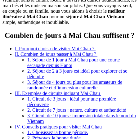
marchés et les nuits‎‎ en‎ maison‎ sur‎ pilotis.‎ Que vous voyagiez seul,
en couple‎ ou en famille,‎ nous‎ vous‎ aidons‎ à choisir‎‎ le‎‎
meilleur
itinéraire‎ à‎ Mai‎ Chau‎
pour‎ un‎‎
séjour‎‎ à Mai‎ Chau‎‎ Vietnam‎
simple, authentique‎‎ et inoubliable.
Combien de jours à Mai Chau suffisent ?
I. Pourquoi choisir de visiter Mai Chau ?
II. Combien‎‎ de‎ jours‎ passer à‎ Mai‎ Chau ?
1. Séjour de‎ 1 jour‎ à Mai‎ Chau‎ pour une‎ courte‎
escapade‎ depuis Hanoï
2. Séjour de‎ 2 à 3‎ jours est idéal pour explorer et se
détendre
3. Séjour de‎ 4 jours‎ ou plus‎ pour‎ les amateurs de‎
randonnée et‎ d’immersion culturelle
III. Exemples de circuits incluant Mai Chau
1. Circuit‎ de 3 jours :‎ idéal pour une première‎
découverte
2. Circuit‎ de 7 jours :‎ nature,‎ culture et‎ authenticité
3. Circuit de 10‎ jours : immersion‎ totale dans le nord‎ du
Vietnam
IV. Conseils pratiques pour visiter Mai Chau
1. Choisissez la bonne‎ période.
2. Prévoyez la‎ bonne durée.