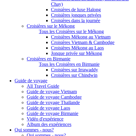
Chay)
Croisières de luxe Halong
Croisières jonques privées
Croisières dans la journée
Croisières sur le Mékong
Tous les Croisières sur le Mékong
Croisières Mékong au Vietnam
Croisières Vietnam & Cambodge
Croisières Mékong au Laos
Jonque privée sur Mékong
Croisières en Birmanie
Tous les Croisières en Birmanie
Croisières sur Irrawaddy
Croisières sur Chindwin
Guide de voyage
All Travel Guide
Guide de voyage Vietnam
Guide de voyage Cambodge
Guide de voyage Thaïlande
Guide de voyage Laos
Guide de voyage Birmanie
Vidéo d'expérience
Album des expériences
Qui sommes - nous?
Qui sommes - nous?