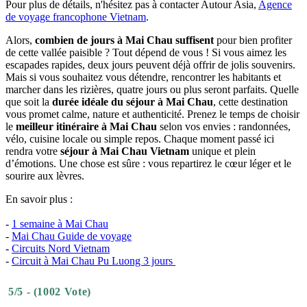
Pour plus de‎ détails,‎ n'hésitez pas à contacter Autour Asia,
Agence
de voyage francophone Vietnam
.
Alors,
combien de jours‎ à Mai Chau suffisent
pour bien profiter
de cette vallée paisible ? Tout dépend de‎ vous ! Si vous aimez les
escapades rapides, deux jours peuvent déjà offrir de‎ jolis souvenirs.‎
Mais si vous souhaitez vous détendre, rencontrer les habitants‎ et
marcher‎ dans les rizières, quatre jours ou plus seront parfaits. Quelle‎
que soit la
durée idéale du séjour à Mai Chau
, cette destination
vous promet calme,‎ nature et authenticité. Prenez le temps de choisir
le
meilleur itinéraire à Mai Chau‎
selon vos envies : randonnées,
vélo, cuisine locale ou simple repos. Chaque moment‎ passé ici
rendra votre
séjour à Mai Chau Vietnam
unique et plein
d’émotions. Une chose est sûre : vous repartirez le cœur léger et le
sourire aux lèvres.
En savoir plus :
-
1 semaine à Mai Chau
-
Mai Chau Guide de voyage
-
Circuits Nord Vietnam
-
Circuit à Mai Chau Pu Luong 3 jours
5/5 - (1002 Vote)