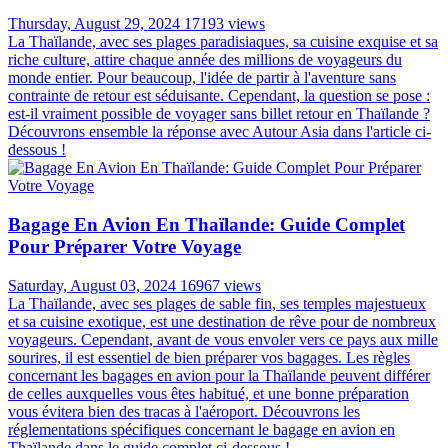
Thursday, August 29, 2024
17193 views
La Thaïlande, avec ses plages paradisiaques, sa cuisine exquise et sa
riche culture, attire chaque année des millions de voyageurs du
monde entier. Pour beaucoup, l'idée de partir à l'aventure sans
contrainte de retour est séduisante. Cependant, la question se pose :
est-il vraiment possible de voyager sans billet retour en Thaïlande ?
Découvrons ensemble la réponse avec Autour Asia dans l'article ci-
dessous !
Bagage En Avion En Thaïlande: Guide Complet
Pour Préparer Votre Voyage
Saturday, August 03, 2024
16967 views
La Thaïlande, avec ses plages de sable fin, ses temples majestueux
et sa cuisine exotique, est une destination de rêve pour de nombreux
voyageurs. Cependant, avant de vous envoler vers ce pays aux mille
sourires, il est essentiel de bien préparer vos bagages. Les règles
concernant les bagages en avion pour la Thaïlande peuvent différer
de celles auxquelles vous êtes habitué, et une bonne préparation
vous évitera bien des tracas à l'aéroport. Découvrons les
réglementations spécifiques concernant le bagage en avion en
Thaïlande dans le guide complet ci-dessous !