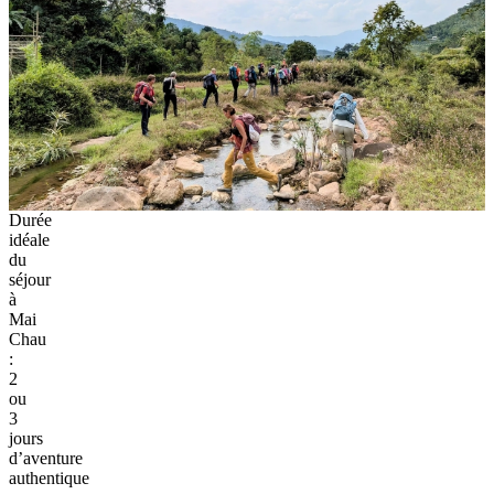
Durée
idéale
du
séjour
à
Mai
Chau
:
2
ou
3
jours
d’aventure
authentique