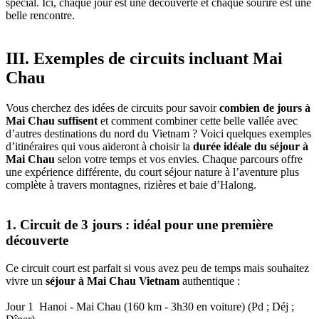
spécial. Ici, chaque jour est une découverte et chaque sourire est une
belle rencontre.
III. Exemples de circuits incluant Mai
Chau
Vous cherchez des idées de circuits pour savoir
combien de jours à
Mai Chau suffisent
et comment combiner cette belle vallée avec
d’autres destinations du nord du Vietnam ? Voici quelques exemples
d’itinéraires qui vous aideront à choisir la
durée idéale du séjour à
Mai‎ Chau
selon votre temps et vos envies. Chaque parcours offre
une expérience‎ différente, du court séjour nature à l’aventure plus
complète‎ à travers‎ montagnes, rizières et baie‎ d’Halong.
1. Circuit‎ de 3 jours :‎ idéal pour une première‎
découverte
Ce circuit court est parfait si vous avez‎ peu‎ de temps mais souhaitez
vivre un
séjour à Mai Chau Vietnam
authentique :
Jour 1 ‎ Hanoi - Mai Chau (160 km - 3h30 en voiture) (Pd ; Déj ;