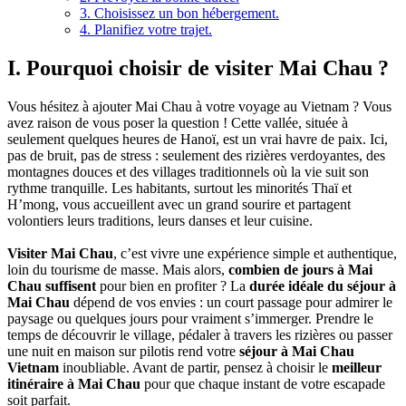
3. Choisissez un bon hébergement.
4. Planifiez votre trajet.
I. Pourquoi choisir de visiter Mai Chau ?
Vous‎ hésitez‎ à‎ ajouter Mai‎ Chau à votre voyage‎ au Vietnam ? Vous
avez raison de vous‎ poser la‎ question ! Cette vallée, située à‎
seulement quelques‎ heures de Hanoï, est un‎ vrai‎ havre de paix. Ici,
pas de bruit, pas de stress :‎‎ seulement des‎ rizières verdoyantes,‎ des
montagnes douces et des villages traditionnels‎‎ où la‎ vie‎‎ suit son
rythme‎ tranquille.‎ Les habitants, surtout les‎ minorités Thaï‎‎ et‎‎
H’mong,‎ vous accueillent avec‎ un grand sourire et partagent
volontiers leurs‎‎ traditions,‎ leurs danses et leur cuisine.
Visiter‎ Mai Chau
,‎ c’est‎ vivre‎ une‎ expérience‎‎ simple‎ et‎‎ authentique,
loin‎‎‎ du‎ tourisme de‎ masse.‎ Mais‎ alors,‎‎
combien‎‎‎‎ de‎‎‎ jours à‎ Mai‎
Chau‎‎‎ suffisent‎
pour‎ bien‎ en profiter ? La
durée idéale‎ du‎ séjour‎ à
Mai‎ Chau
dépend‎ de‎ vos envies : un‎‎ court‎ passage‎ pour admirer le‎
paysage‎ ou‎ quelques jours pour‎ vraiment‎ s’immerger.‎ Prendre‎‎ le‎
temps de découvrir‎ le‎ village,‎‎ pédaler à‎ travers‎ les‎ rizières‎ ou passer‎
une nuit‎‎ en‎ maison sur pilotis rend‎ votre‎‎
séjour‎‎ à‎ Mai‎‎ Chau‎‎
Vietnam‎
inoubliable. Avant‎ de‎‎ partir,‎ pensez à choisir le
meilleur‎
itinéraire‎ à‎ Mai‎ Chau‎
pour que chaque instant‎ de‎ votre‎ escapade
soit parfait.