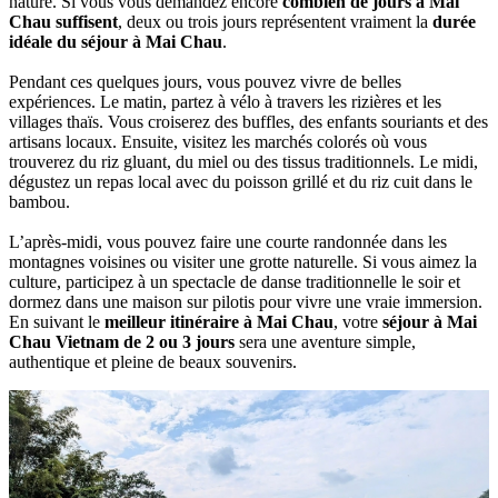
nature. Si‎ vous vous demandez‎ encore
combien de jours à Mai
Chau suffisent
, deux ou trois‎ jours représentent‎ vraiment la
durée‎
idéale‎ du séjour‎ à Mai‎ Chau
.
Pendant ces‎ quelques‎ jours, vous pouvez‎ vivre de belles‎
expériences. Le matin, partez à‎ vélo‎ à travers les rizières et les‎
villages thaïs. Vous‎ croiserez des buffles, des enfants souriants et des
artisans locaux. Ensuite, visitez‎ les marchés‎ colorés où vous
trouverez‎ du riz gluant,‎ du miel ou des tissus traditionnels.‎ Le midi,‎
dégustez un repas local‎ avec du poisson‎ grillé et du riz cuit dans le
bambou.
L’après-midi,‎ vous pouvez faire une courte randonnée dans les
montagnes‎ voisines ou visiter une‎ grotte naturelle.‎ Si vous aimez‎ la
culture, participez à un‎ spectacle de danse traditionnelle le soir et‎
dormez dans‎ une maison‎ sur pilotis pour vivre une vraie immersion.
En suivant le‎
meilleur itinéraire à Mai‎ Chau
, votre‎
séjour à Mai
Chau Vietnam de 2 ou 3 jours‎
sera une aventure simple,‎
authentique‎ et pleine de beaux souvenirs.