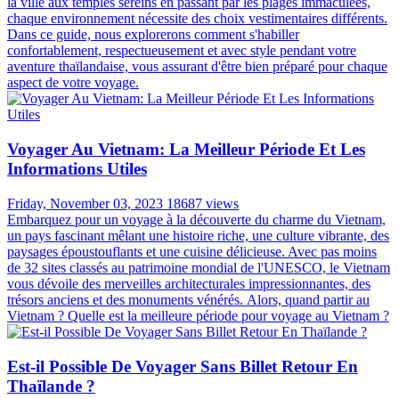
la ville aux temples sereins en passant par les plages immaculées,
chaque environnement nécessite des choix vestimentaires différents.
Dans ce guide, nous explorerons comment s'habiller
confortablement, respectueusement et avec style pendant votre
aventure thaïlandaise, vous assurant d'être bien préparé pour chaque
aspect de votre voyage.
Voyager Au Vietnam: La Meilleur Période Et Les
Informations Utiles
Friday, November 03, 2023
18687 views
Embarquez pour un voyage à la découverte du charme du Vietnam,
un pays fascinant mêlant une histoire riche, une culture vibrante, des
paysages époustouflants et une cuisine délicieuse. Avec pas moins
de 32 sites classés au patrimoine mondial de l'UNESCO, le Vietnam
vous dévoile des merveilles architecturales impressionnantes, des
trésors anciens et des monuments vénérés. Alors, quand partir au
Vietnam ? Quelle est la meilleure période pour voyage au Vietnam ?
Est-il Possible De Voyager Sans Billet Retour En
Thaïlande ?