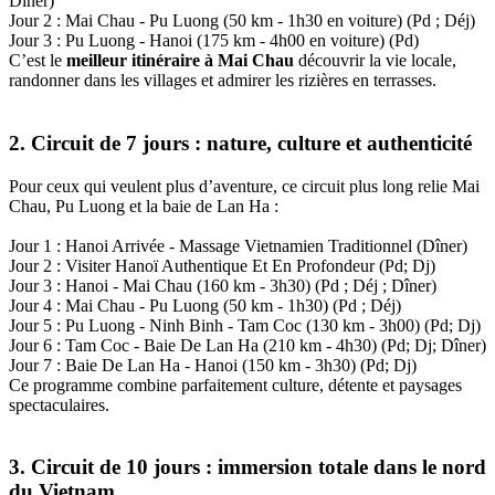
Dîner)
Jour 2 :‎ Mai Chau - Pu Luong (50 km - 1h30 en voiture) (Pd ; Déj)
Jour 3 :‎ Pu Luong - Hanoi‎ (175 km - 4h00 en voiture)‎ (Pd)
C’est le
meilleur itinéraire‎ à‎ Mai Chau‎
découvrir‎ la vie locale,
randonner dans les villages et admirer les‎ rizières en terrasses.
2. Circuit‎ de 7 jours :‎ nature,‎ culture et‎ authenticité
Pour ceux‎ qui veulent‎ plus‎ d’aventure,‎ ce circuit‎ plus long‎ relie Mai‎
Chau, Pu Luong et la baie‎ de Lan Ha :
Jour 1 : Hanoi‎ Arrivée -‎ Massage Vietnamien‎ Traditionnel (Dîner)
Jour 2 : Visiter‎ Hanoï Authentique Et En Profondeur (Pd; Dj)
Jour 3 : Hanoi -‎ Mai Chau‎ (160 km - 3h30) (Pd ; Déj ; Dîner)
Jour 4 : Mai Chau - Pu‎ Luong (50 km - 1h30) (Pd ; Déj)
Jour 5 : Pu Luong - Ninh‎ Binh - Tam‎ Coc (130 km - 3h00) (Pd; Dj)
Jour 6 : Tam Coc - Baie‎ De Lan Ha (210 km - 4h30) (Pd; Dj; Dîner)
Jour 7 : Baie De Lan Ha -‎ Hanoi (150 km - 3h30) (Pd; Dj)
Ce programme‎ combine parfaitement‎ culture, détente‎ et‎ paysages
spectaculaires.
3. Circuit de 10‎ jours : immersion‎ totale dans le nord‎
du Vietnam