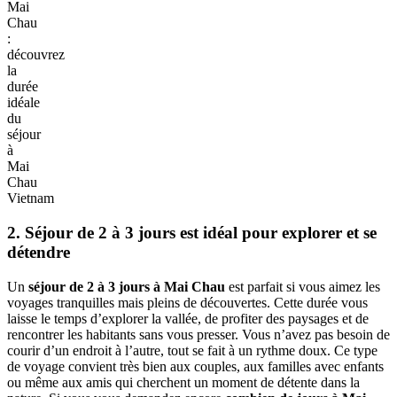
Mai
Chau
:
découvrez
la
durée
idéale
du
séjour
à
Mai
Chau
Vietnam
2. Séjour de‎ 2 à 3‎ jours est idéal pour explorer et se
détendre
Un
séjour de 2 à‎ 3‎ jours à Mai Chau
est parfait‎ si vous‎ aimez les
voyages‎ tranquilles mais pleins‎ de découvertes. Cette durée vous‎
laisse le‎ temps d’explorer la‎ vallée, de profiter‎‎ des‎ paysages‎ et de‎
rencontrer les‎ habitants‎ sans vous‎ presser. Vous‎ n’avez pas‎ besoin‎ de
courir‎ d’un‎ endroit à l’autre,‎ tout se fait‎ à un‎ rythme doux. Ce‎ type‎
de voyage convient très‎ bien‎ aux couples, aux‎ familles avec enfants
ou même aux‎ amis qui cherchent‎ un‎ moment de‎ détente dans‎ la‎