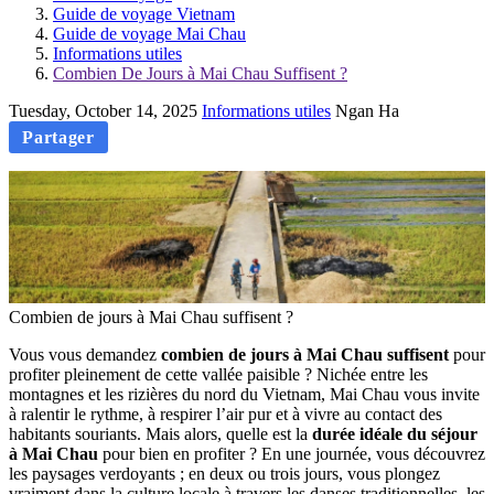
Guide de voyage Vietnam
Guide de voyage Mai Chau
Informations utiles
Combien De Jours à Mai Chau Suffisent ?
Tuesday, October 14, 2025
Informations utiles
Ngan Ha
Partager
Combien de jours à Mai Chau suffisent ?
Vous vous‎ demandez
combien‎ de jours‎ à‎ Mai‎ Chau suffisent‎
pour
profiter‎ pleinement de cette‎ vallée paisible‎‎ ?‎‎ Nichée entre‎ les‎
montagnes et les rizières‎‎ du nord‎ du Vietnam,‎ Mai‎ Chau vous‎‎ invite
à‎ ralentir‎‎ le rythme, à respirer l’air pur‎ et à vivre‎ au contact des
habitants souriants.‎ Mais alors,‎‎ quelle est‎ la‎
durée idéale du‎‎ séjour
à‎ Mai Chau
pour bien en profiter‎ ? En une‎ journée,‎ vous‎ découvrez‎‎
les‎‎ paysages verdoyants ; en deux ou trois‎ jours, vous plongez
vraiment‎‎ dans la‎ culture‎ locale‎ à travers les danses traditionnelles,‎ les