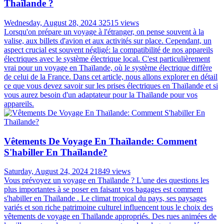
Thaïlande ?
Wednesday, August 28, 2024
32515 views
Lorsqu'on prépare un voyage à l'étranger, on pense souvent à la
valise, aux billets d'avion et aux activités sur place. Cependant, un
aspect crucial est souvent négligé: la compatibilité de nos appareils
électriques avec le système électrique local. C'est particulièrement
vrai pour un voyage en Thaïlande, où le système électrique diffère
de celui de la France. Dans cet article, nous allons explorer en détail
ce que vous devez savoir sur les prises électriques en Thaïlande et si
vous aurez besoin d'un adaptateur pour la Thaïlande pour vos
appareils.
Vêtements De Voyage En Thaïlande: Comment
S'habiller En Thaïlande?
Saturday, August 24, 2024
21849 views
Vous prévoyez un voyage en Thaïlande ? L'une des questions les
plus importantes à se poser en faisant vos bagages est comment
s'habiller en Thaïlande . Le climat tropical du pays, ses paysages
variés et son riche patrimoine culturel influencent tous le choix des
vêtements de voyage en Thaïlande appropriés. Des rues animées de