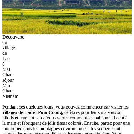
Découverte
du
village
de
Lac
à
Mai
Chau
séjour
Mai
Chau
Vietnam
Pendant ces‎ quelques jours, vous pouvez commencer‎ par‎ visiter les‎
villages‎ de Lac et Pom Coong
,‎ célèbres‎ pour leurs maisons‎ sur
pilotis‎ et leurs‎ artisans. Vous‎ verrez comment les habitants‎ tissent à
la main et‎ fabriquent de jolis tissus colorés.‎ Ensuite, partez pour une
randonnée‎ dans les montagnes‎ environnantes : les‎ sentiers sont
calmes, les‎ paysages grandioses et les rencontres‎ sincères. Vous