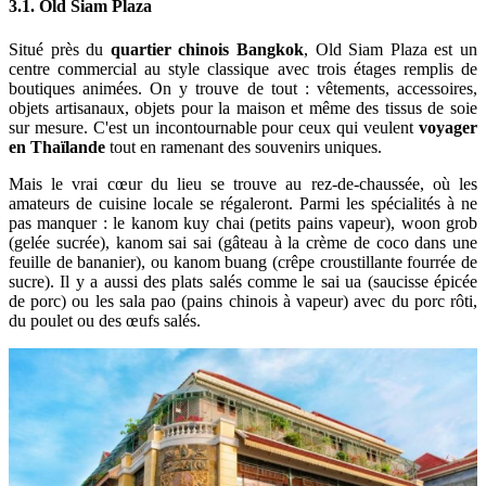
3.1. Old Siam Plaza
Situé près du
quartier chinois Bangkok
, Old Siam Plaza est un
centre commercial au style classique avec trois étages remplis de
boutiques animées. On y trouve de tout : vêtements, accessoires,
objets artisanaux, objets pour la maison et même des tissus de soie
sur mesure. C'est un incontournable pour ceux qui veulent
voyager
en Thaïlande
tout en ramenant des souvenirs uniques.
Mais le vrai cœur du lieu se trouve au rez-de-chaussée, où les
amateurs de cuisine locale se régaleront. Parmi les spécialités à ne
pas manquer : le kanom kuy chai (petits pains vapeur), woon grob
(gelée sucrée), kanom sai sai (gâteau à la crème de coco dans une
feuille de bananier), ou kanom buang (crêpe croustillante fourrée de
sucre). Il y a aussi des plats salés comme le sai ua (saucisse épicée
de porc) ou les sala pao (pains chinois à vapeur) avec du porc rôti,
du poulet ou des œufs salés.