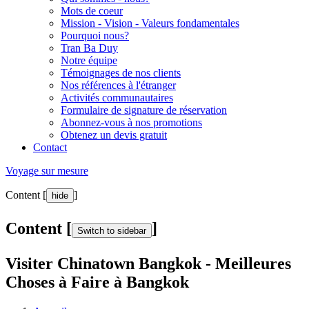
Mots de coeur
Mission - Vision - Valeurs fondamentales
Pourquoi nous?
Tran Ba Duy
Notre équipe
Témoignages de nos clients
Nos références à l'étranger
Activités communautaires
Formulaire de signature de réservation
Abonnez-vous à nos promotions
Obtenez un devis gratuit
Contact
Voyage sur mesure
Content [
]
hide
Content [
]
Switch to sidebar
Visiter Chinatown Bangkok - Meilleures
Choses à Faire à Bangkok