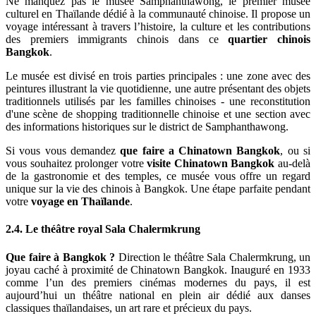
Ne manquez pas le musée Samphanthawong, le premier musée
culturel en Thaïlande dédié à la communauté chinoise. Il propose un
voyage intéressant à travers l’histoire, la culture et les contributions
des premiers immigrants chinois dans ce
quartier chinois
Bangkok
.
Le musée est divisé en trois parties principales : une zone avec des
peintures illustrant la vie quotidienne, une autre présentant des objets
traditionnels utilisés par les familles chinoises - une reconstitution
d'une scène de shopping traditionnelle chinoise et une section avec
des informations historiques sur le district de Samphanthawong.
Si vous vous demandez
que faire a Chinatown Bangkok
, ou si
vous souhaitez prolonger votre
visite Chinatown Bangkok
au-delà
de la gastronomie et des temples, ce musée vous offre un regard
unique sur la vie des chinois à Bangkok. Une étape parfaite pendant
votre
voyage en Thaïlande
.
2.4. Le théâtre royal Sala Chalermkrung
Que faire à Bangkok ?
Direction le théâtre Sala Chalermkrung, un
joyau caché à proximité de Chinatown Bangkok. Inauguré en 1933
comme l’un des premiers cinémas modernes du pays, il est
aujourd’hui un théâtre national en plein air dédié aux danses
classiques thaïlandaises, un art rare et précieux du pays.