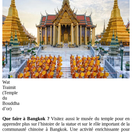
Wat
Traimit
(Temple
du
Bouddha
d’or)
Que faire à Bangkok ?
Visitez aussi le musée du temple pour en
apprendre plus sur l’histoire de la statue et sur le rôle important de la
communauté chinoise à Bangkok. Une activité enrichissante pour