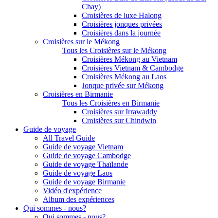
Chay)
Croisières de luxe Halong
Croisières jonques privées
Croisières dans la journée
Croisières sur le Mékong
Tous les Croisières sur le Mékong
Croisières Mékong au Vietnam
Croisières Vietnam & Cambodge
Croisières Mékong au Laos
Jonque privée sur Mékong
Croisières en Birmanie
Tous les Croisières en Birmanie
Croisières sur Irrawaddy
Croisières sur Chindwin
Guide de voyage
All Travel Guide
Guide de voyage Vietnam
Guide de voyage Cambodge
Guide de voyage Thaïlande
Guide de voyage Laos
Guide de voyage Birmanie
Vidéo d'expérience
Album des expériences
Qui sommes - nous?
Qui sommes - nous?