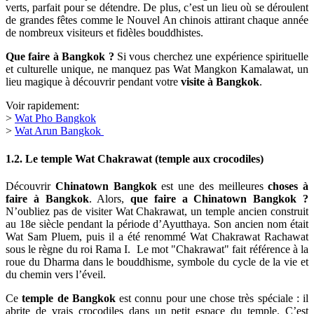
verts, parfait pour se détendre. De plus, c’est un lieu où se déroulent
de grandes fêtes comme le Nouvel An chinois attirant chaque année
de nombreux visiteurs et fidèles bouddhistes.
Que faire à Bangkok ?
Si vous cherchez une expérience spirituelle
et culturelle unique, ne manquez pas Wat Mangkon Kamalawat, un
lieu magique à découvrir pendant votre
visite à Bangkok
.
Voir rapidement:
>
Wat Pho Bangkok
>
Wat Arun Bangkok
1.2. Le temple Wat Chakrawat (temple aux crocodiles)
Découvrir
Chinatown Bangkok
est une des meilleures
choses à
faire à Bangkok
. Alors,
que faire a Chinatown Bangkok ?
N’oubliez pas de visiter Wat Chakrawat, un temple ancien construit
au 18e siècle pendant la période d’Ayutthaya. Son ancien nom était
Wat Sam Pluem, puis il a été renommé Wat Chakrawat Rachawat
sous le règne du roi Rama I. Le mot "Chakrawat" fait référence à la
roue du Dharma dans le bouddhisme, symbole du cycle de la vie et
du chemin vers l’éveil.
Ce
temple de Bangkok
est connu pour une chose très spéciale : il
abrite de vrais crocodiles dans un petit espace du temple. C’est