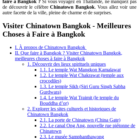
faire à Bangkok ?
Si vous voyagez en Thaïlande, ne manquez pas
de découvrir le célèbre
Chinatown Bangkok
. Vous allez voir une
autre facette de la ville, pleine de charme et de surprises.
Visiter Chinatown Bangkok - Meilleures
Choses à Faire à Bangkok
I. À propos de Chinatown Bangkok
II. Que faire à Bangkok ? Visiter Chinatown Bangkok,
meilleures choses à faire à Bangkok
1. Découvrir des lieux spirituels uniques
1.1. Le temple Wat Mangkon Kamalawat
1.2. Le temple Wat Chakrawat (temple aux
crocodiles)
1.3. Le temple Sikh (Siri Guru Singh Sabha
Gurdwara)
1.4. Le temple Wat Traimit (le temple du
Bouddha d’or)
2. Explorer les sites culturels et historiques de
Chinatown Bangkok
2.1. La porte de Chinatown (China Gate)
2.2. Le canal Ong Ang, nouvelle rue piétonne de
Chinatown
2.3. Le musée Samphanthawong