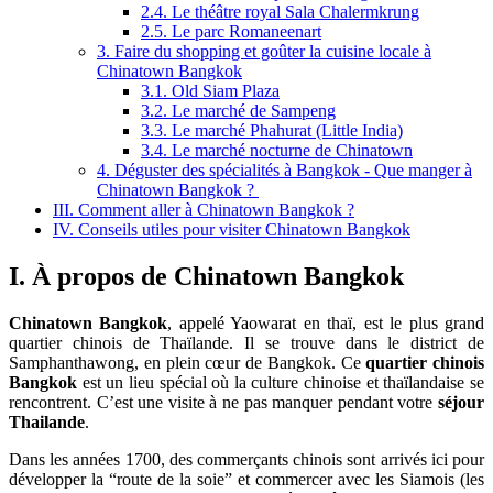
2.4. Le théâtre royal Sala Chalermkrung
2.5. Le parc Romaneenart
3. Faire du shopping et goûter la cuisine locale à
Chinatown Bangkok
3.1. Old Siam Plaza
3.2. Le marché de Sampeng
3.3. Le marché Phahurat (Little India)
3.4. Le marché nocturne de Chinatown
4. Déguster des spécialités à Bangkok - Que manger à
Chinatown Bangkok ?
III. Comment aller à Chinatown Bangkok ?
IV. Conseils utiles pour visiter Chinatown Bangkok
I. À propos de Chinatown Bangkok
Chinatown Bangkok
, appelé Yaowarat en thaï, est le plus grand
quartier chinois de Thaïlande. Il se trouve dans le district de
Samphanthawong, en plein cœur de Bangkok. Ce
quartier chinois
Bangkok
est un lieu spécial où la culture chinoise et thaïlandaise se
rencontrent. C’est une visite à ne pas manquer pendant votre
séjour
Thailande
.
Dans les années 1700, des commerçants chinois sont arrivés ici pour
développer la “route de la soie” et commercer avec les Siamois (les