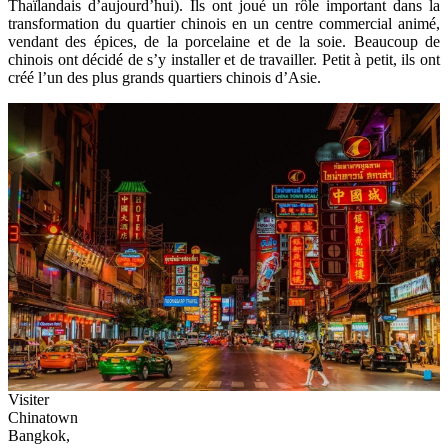
Thaïlandais d’aujourd’hui). Ils ont joué un rôle important dans la
transformation du quartier chinois en un centre commercial animé,
vendant des épices, de la porcelaine et de la soie. Beaucoup de
chinois ont décidé de s’y installer et de travailler. Petit à petit, ils ont
créé l’un des plus grands quartiers chinois d’Asie.
Visiter
Chinatown
Bangkok,