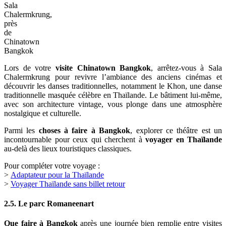
Sala
Chalermkrung,
près
de
Chinatown
Bangkok
Lors de votre
visite Chinatown Bangkok
, arrêtez-vous à Sala
Chalermkrung pour revivre l’ambiance des anciens cinémas et
découvrir les danses traditionnelles, notamment le Khon, une danse
traditionnelle masquée célèbre en Thaïlande. Le bâtiment lui-même,
avec son architecture vintage, vous plonge dans une atmosphère
nostalgique et culturelle.
Parmi les
choses à faire à Bangkok
, explorer ce théâtre est un
incontournable pour ceux qui cherchent à
voyager en Thaïlande
au-delà des lieux touristiques classiques.
Pour compléter votre voyage :
>
Adaptateur pour la Thaïlande
>
Voyager Thaïlande sans billet retour
2.5. Le parc Romaneenart
Que faire à Bangkok
après une journée bien remplie entre visites