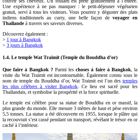
couvrir ses cheveux. Un foulard est prêté gratuitement à l’entrée.
Une expérience à ne pas manquer : le petit-déjeuner végétarien
gratuit, servi à tous les visiteurs. Vous pourrez y déguster des plats
indiens traditionnels au curry, une belle façon de
voyager en
Thaïlande
à travers ses saveurs diverses.
Découvrez également :
>
1 jour à Bangkok
>
3 jours à Bangkok
1.4. Le temple Wat Traimit (Temple du Bouddha d’or)
Que faire à Bangkok ?
Parmi les
choses à faire à Bangkok
, la
visite du Wat Traimit est incontournable. Également connu sous le
nom de temple du Bouddha d’or, Wat Traimit est l’un des
temples
les plus célèbres à visiter Bangkok
. Ce lieu est sacré pour les
Thaïlandais, et symbolise la prospérité et la force spirituelle.
Le temple est célèbre pour sa statue de Bouddha en or massif, la
plus grande du monde. Elle mesure 3 mètres de haut et pèse environ
5,5 tonnes. La statue a été découverte en 1955, lorsque le plâtre qui
la recouvrait s’est cassé pendant un transport, révélant le trésor en or
caché à l’intérieur.