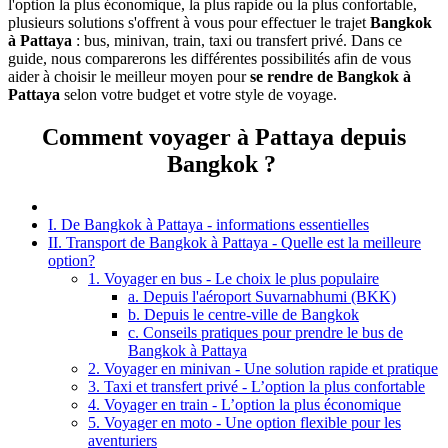
l'option la plus économique, la plus rapide ou la plus confortable,
plusieurs solutions s'offrent à vous pour effectuer le trajet
Bangkok
à Pattaya
: bus, minivan, train, taxi ou transfert privé. Dans ce
guide, nous comparerons les différentes possibilités afin de vous
aider à choisir le meilleur moyen pour
se rendre de Bangkok à
Pattaya
selon votre budget et votre style de voyage.
Comment voyager à Pattaya depuis
Bangkok ?
I. De Bangkok à Pattaya - informations essentielles
II. Transport de Bangkok à Pattaya - Quelle est la meilleure
option?
1. Voyager en bus - Le choix le plus populaire
a. Depuis l'aéroport Suvarnabhumi (BKK)
b. Depuis le centre-ville de Bangkok
c. Conseils pratiques pour prendre le bus de
Bangkok à Pattaya
2. Voyager en minivan - Une solution rapide et pratique
3. Taxi et transfert privé - L’option la plus confortable
4. Voyager en train - L’option la plus économique
5. Voyager en moto - Une option flexible pour les
aventuriers