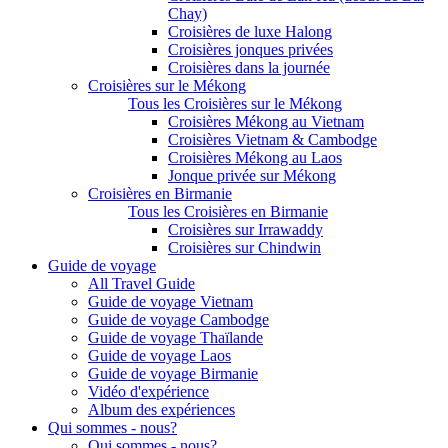
Chay)
Croisières de luxe Halong
Croisières jonques privées
Croisières dans la journée
Croisières sur le Mékong
Tous les Croisières sur le Mékong
Croisières Mékong au Vietnam
Croisières Vietnam & Cambodge
Croisières Mékong au Laos
Jonque privée sur Mékong
Croisières en Birmanie
Tous les Croisières en Birmanie
Croisières sur Irrawaddy
Croisières sur Chindwin
Guide de voyage
All Travel Guide
Guide de voyage Vietnam
Guide de voyage Cambodge
Guide de voyage Thaïlande
Guide de voyage Laos
Guide de voyage Birmanie
Vidéo d'expérience
Album des expériences
Qui sommes - nous?
Qui sommes - nous?