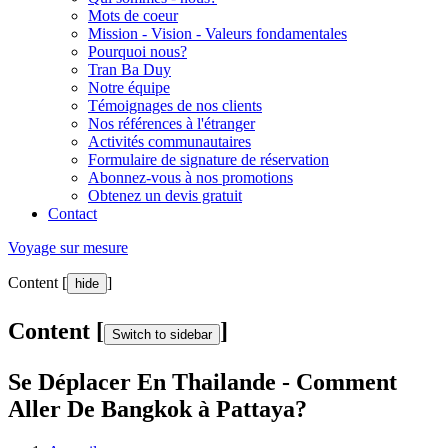
Mots de coeur
Mission - Vision - Valeurs fondamentales
Pourquoi nous?
Tran Ba Duy
Notre équipe
Témoignages de nos clients
Nos références à l'étranger
Activités communautaires
Formulaire de signature de réservation
Abonnez-vous à nos promotions
Obtenez un devis gratuit
Contact
Voyage sur mesure
Content [
]
hide
Content [
]
Switch to sidebar
Se Déplacer En Thailande - Comment
Aller De Bangkok à Pattaya?