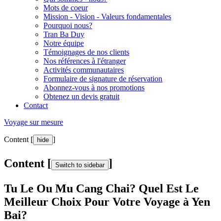
Mots de coeur
Mission - Vision - Valeurs fondamentales
Pourquoi nous?
Tran Ba Duy
Notre équipe
Témoignages de nos clients
Nos références à l'étranger
Activités communautaires
Formulaire de signature de réservation
Abonnez-vous à nos promotions
Obtenez un devis gratuit
Contact
Voyage sur mesure
Content [
]
hide
Content [
]
Switch to sidebar
Tu Le Ou Mu Cang Chai? Quel Est Le
Meilleur Choix Pour Votre Voyage à Yen
Bai?