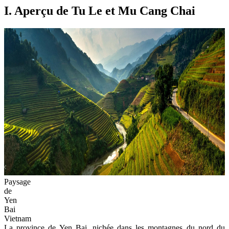
I. Aperçu de Tu Le et Mu Cang Chai
Paysage
de
Yen
Bai
Vietnam
La province de Yen Bai, nichée dans les montagnes du nord du