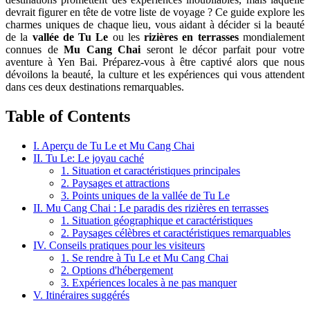
devrait figurer en tête de votre liste de voyage ? Ce guide explore les
charmes uniques de chaque lieu, vous aidant à décider si la beauté
de la
vallée de Tu Le
ou les
rizières en terrasses
mondialement
connues de
Mu Cang Chai
seront le décor parfait pour votre
aventure à Yen Bai. Préparez-vous à être captivé alors que nous
dévoilons la beauté, la culture et les expériences qui vous attendent
dans ces deux destinations remarquables.
Table of Contents
I. Aperçu de Tu Le et Mu Cang Chai
II. Tu Le: Le joyau caché
1. Situation et caractéristiques principales
2. Paysages et attractions
3. Points uniques de la vallée de Tu Le
II. Mu Cang Chai : Le paradis des rizières en terrasses
1. Situation géographique et caractéristiques
2. Paysages célèbres et caractéristiques remarquables
IV. Conseils pratiques pour les visiteurs
1. Se rendre à Tu Le et Mu Cang Chai
2. Options d'hébergement
3. Expériences locales à ne pas manquer
V. Itinéraires suggérés