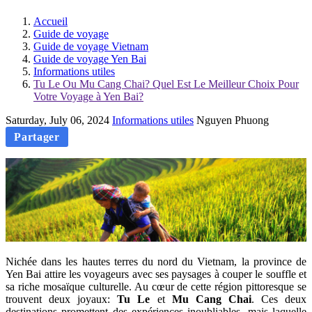
Accueil
Guide de voyage
Guide de voyage Vietnam
Guide de voyage Yen Bai
Informations utiles
Tu Le Ou Mu Cang Chai? Quel Est Le Meilleur Choix Pour
Votre Voyage à Yen Bai?
Saturday, July 06, 2024
Informations utiles
Nguyen Phuong
Partager
Nichée dans les hautes terres du nord du Vietnam, la province de
Yen Bai attire les voyageurs avec ses paysages à couper le souffle et
sa riche mosaïque culturelle. Au cœur de cette région pittoresque se
trouvent deux joyaux:
Tu Le
et
Mu Cang Chai
. Ces deux
destinations promettent des expériences inoubliables, mais laquelle