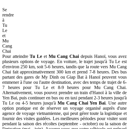
Colline
de
Mong
Ngua
Pour ceux qui recherchent un angle différent, la
colline de Mong
Ngua
à Sang Nhu présente des champs en terrasses en forme de
croissant qui ressemblent à un tableau vivant. Située à seulement 2
kilomètres de la ville de Mu Cang Chai, cet endroit est
particulièrement populaire parmi les photographes pendant la saison
des récoltes.
Les amateurs d'aventure pourraient être attirés par le
village de Lim
Mong
dans la commune de Cao Pha, connu dans les cercles de
trekking comme l'un des "quatre grands lieux dangereux" du nord-
Ouest. Cette désignation fait allusion à la fois au terrain difficile et
aux expériences gratifiantes qui attendent les voyageurs les plus
intrépides. Les amoureux de la nature ne devraient pas manquer la
forêt de bambous du village de Na Hang Tua, offrant un contraste
serein avec les vues ouvertes des
rizières en terrasses
. Cette forêt
luxuriante offre une retraite fraîche et un aperçu des écosystèmes
diversifiés de la région.
En savoir plus:
Mu Cang Chai Vietnam