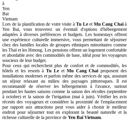
Tu
Le
et
Mu
Cang
Chai
Pour atteindre
Tu Le
et
Mu Cang Chai
depuis Hanoï, vous avez
plusieurs options de voyage. En voiture, le trajet jusqu'à Tu Le est
d'environ 250 km, soit 5-6 heures, tandis que la route vers Mu Cang
Chai fait approximativement 300 km et prend 7-8 heures. Des bus
partant des gares de My Dinh ou Giap Bat à Hanoï peuvent vous
emmener à l'une ou l'autre destination, avec des temps de trajet de 6-
7 heures pour Tu Le et 8-9 heures pour Mu Cang Chai.
Alternativement, vous pouvez prendre un train d'Hanoï à la ville de
Yen Bai, puis continuer en bus ou en taxi pendant 2-3 heures jusqu'à
Tu Le ou 4-5 heures jusqu'à
Mu Cang Chai Yen Bai
. Une autre
option pratique est de réserver un voyage organisé auprès d'une
agence de voyage vietnamienne, qui peut gérer toute la logistique et
fournir des visites guidées. Les meilleures périodes pour visiter sont
pendant la saison des récoltes (septembre - octobre) ou la saison de
l'irrigation (mai - juin). Assurez-vous que votre véhicule est préparé
pour les routes montagneuses et réservez vos hébergements à
l'avance.