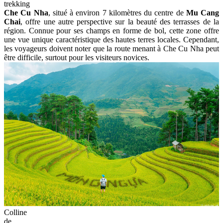
La commune de
La Pan Tan
abrite les célèbres "empreintes
digitales du ciel", où les rizières forment des motifs en spirale
complexes. La Pan Tan charme aussi par ses villages pittoresques et
ses jeunes filles Hmong en robes traditionnelles colorées. La colline
de
Mam Xoi
, à 8 km du centre-ville, est emblématique de Mu Cang
Chai. Ses contours uniques, ressemblant à un bol de riz gluant,
attirent photographes et touristes. À proximité, on peut explorer un
jardin de sarrasin et louer des costumes ethniques pour des photos
immersives.