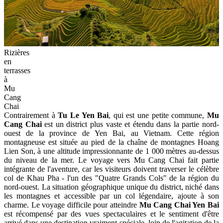
Rizières
en
terrasses
à
Mu
Cang
Chai
Contrairement à
Tu Le Yen Bai
, qui est une petite commune,
Mu
Cang Chai
est un district plus vaste et étendu dans la partie nord-
ouest de la province de Yen Bai, au Vietnam. Cette région
montagneuse est située au pied de la chaîne de montagnes Hoang
Lien Son, à une altitude impressionnante de 1 000 mètres au-dessus
du niveau de la mer. Le voyage vers Mu Cang Chai fait partie
intégrante de l'aventure, car les visiteurs doivent traverser le célèbre
col de Khau Pha - l'un des "Quatre Grands Cols" de la région du
nord-ouest. La situation géographique unique du district, niché dans
les montagnes et accessible par un col légendaire, ajoute à son
charme. Le voyage difficile pour atteindre
Mu Cang Chai Yen Bai
est récompensé par des vues spectaculaires et le sentiment d'être
arrivé dans une destination vraiment spéciale, loin de l'agitation de la