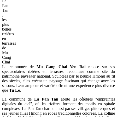
Hmong
à
Mu
Cang
Chai
Contrairement à
Tu Le
, Mu Cang Chai compte un plus grand
nombre de villages, chacun entouré de rizières en terrasses plus
étendues et d'une beauté renommée. Cette distinction fait de
Mu
Cang Chai Yen Bai
une destination de premier choix pour ceux qui
cherchent à découvrir toute la grandeur des paysages agricoles des
hautes terres du Vietnam. Le district, réputé pour ses paysages à
couper le souffle, offre aux visiteurs une vaste tapisserie de
merveilles naturelles et d'expériences culturelles réparties dans ses
nombreuses communes.