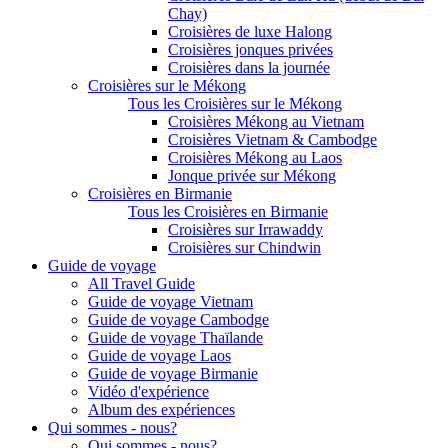
Chay)
Croisières de luxe Halong
Croisières jonques privées
Croisières dans la journée
Croisières sur le Mékong
Tous les Croisières sur le Mékong
Croisières Mékong au Vietnam
Croisières Vietnam & Cambodge
Croisières Mékong au Laos
Jonque privée sur Mékong
Croisières en Birmanie
Tous les Croisières en Birmanie
Croisières sur Irrawaddy
Croisières sur Chindwin
Guide de voyage
All Travel Guide
Guide de voyage Vietnam
Guide de voyage Cambodge
Guide de voyage Thaïlande
Guide de voyage Laos
Guide de voyage Birmanie
Vidéo d'expérience
Album des expériences
Qui sommes - nous?
Qui sommes - nous?