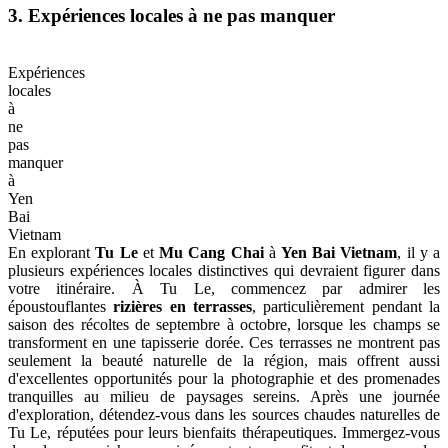
2. Options d'hébergement
Options
d'hébergement
à
Yen
Bai
Vietnam