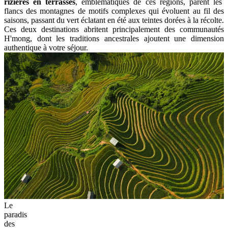
rizières en terrasses
, emblématiques de ces régions, parent les
flancs des montagnes de motifs complexes qui évoluent au fil des
saisons, passant du vert éclatant en été aux teintes dorées à la récolte.
Ces deux destinations abritent principalement des communautés
H'mong, dont les traditions ancestrales ajoutent une dimension
authentique à votre séjour.
Le
paradis
des