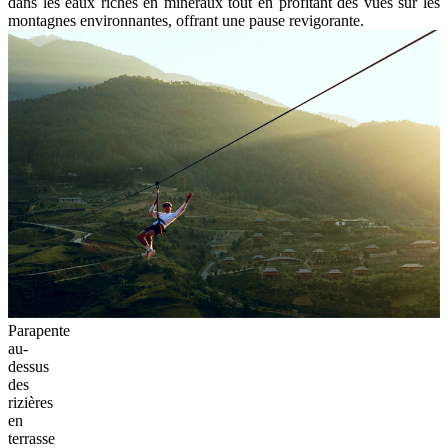
Lors de la planification de votre visite à
Tu Le
et
Mu Cang Chai
à
Yen Bai, vous trouverez un éventail d'options d'hébergement
adaptées à diverses préférences et budgets. Les homestays offrent
une expérience culturelle immersive, vous permettant de séjourner
chez des familles locales de groupes ethniques minoritaires comme
les Thaï et les Hmong. Les pensions offrent un logement confortable
et abordable avec des commodités de base, idéal pour les voyageurs
soucieux de leur budget.
Pour ceux qui recherchent plus de confort et de commodités, les
hôtels et les resorts à
Tu Le
et
Mu Cang Chai
proposent des
installations modernes et parfois même des services de spa, assurant
un séjour relaxant au milieu des paysages pittoresques. Il est
recommandé de réserver les hébergements à l'avance, surtout
pendant les hautes saisons comme la saison des récoltes (septembre
à octobre) et la saison de l'irrigation (mai à juin). Vérifier les avis
récents des voyageurs et considérer la proximité de l'emplacement
par rapport aux attractions peut vous aider à choisir le meilleur
endroit pour séjourner tout en explorant la beauté naturelle et la
richesse culturelle de la province de
Yen Bai Vietnam
.
3. Expériences locales à ne pas manquer