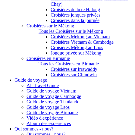
Chay)
Croisières de luxe Halong
Croisières jonques privées
Croisières dans la journée
Croisières sur le Mékong
Tous les Croisières sur le Mékong
Croisières Mékong au Vietnam
Croisières Vietnam & Cambodge
Croisières Mékong au Laos
Jonque privée sur Mékong
Croisières en Birmanie
Tous les Croisières en Birmanie
Croisières sur Irrawaddy
Croisières sur Chindwin
Guide de voyage
All Travel Guide
Guide de voyage Vietnam
Guide de voyage Cambodge
Guide de voyage Thaïlande
Guide de voyage Laos
Guide de voyage Birmanie
Vidéo d'expérience
Album des expériences
Qui sommes - nous?
Qui sommes - nous?