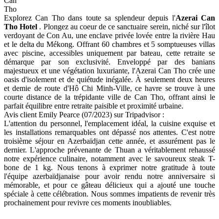
Can
Tho
Explorez Can Tho dans toute sa splendeur depuis l'
Azerai Can
Tho Hotel
. Plongez au coeur de ce sanctuaire serein, niché sur l'îlot
verdoyant de Con Au, une enclave privée lovée entre la rivière Hau
et le delta du Mékong. Offrant 60 chambres et 5 somptueuses villas
avec piscine, accessibles uniquement par bateau, cette retraite se
démarque par son exclusivité. Enveloppé par des banians
majestueux et une végétation luxuriante, l'Azerai Can Tho crée une
oasis d'isolement et de quiétude inégalée. À seulement deux heures
et demie de route d'Hô Chi Minh-Ville, ce havre se trouve à une
courte distance de la trépidante ville de Can Tho, offrant ainsi le
parfait équilibre entre retraite paisible et proximité urbaine.
Avis client Emily Pearce (07/2023) sur Tripadvisor :
L'attention du personnel, l'emplacement idéal, la cuisine exquise et
les installations remarquables ont dépassé nos attentes. C'est notre
troisième séjour en Azerbaïdjan cette année, et assurément pas le
dernier. L'approche prévenante de Thuan a véritablement rehaussé
notre expérience culinaire, notamment avec le savoureux steak T-
bone de 1 kg. Nous tenons à exprimer notre gratitude à toute
l'équipe azerbaïdjanaise pour avoir rendu notre anniversaire si
mémorable, et pour ce gâteau délicieux qui a ajouté une touche
spéciale à cette célébration. Nous sommes impatients de revenir très
prochainement pour revivre ces moments inoubliables.