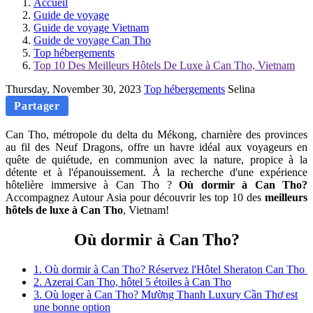
Accueil
Guide de voyage
Guide de voyage Vietnam
Guide de voyage Can Tho
Top hébergements
Top 10 Des Meilleurs Hôtels De Luxe à Can Tho, Vietnam
Thursday, November 30, 2023
Top hébergements
Selina
Partager
Can Tho, métropole du delta du Mékong, charnière des provinces
au fil des Neuf Dragons, offre un havre idéal aux voyageurs en
quête de quiétude, en communion avec la nature, propice à la
détente et à l'épanouissement. À la recherche d'une expérience
hôtelière immersive à Can Tho ?
Où dormir à Can Tho?
Accompagnez Autour Asia pour découvrir les top 10 des
meilleurs
hôtels de luxe à Can Tho
, Vietnam!
Où dormir à Can Tho?
1. Où dormir à Can Tho? Réservez l'Hôtel Sheraton Can Tho
2. Azerai Can Tho, hôtel 5 étoiles à Can Tho
3. Où loger à Can Tho? Mường Thanh Luxury Cần Thơ est
une bonne option