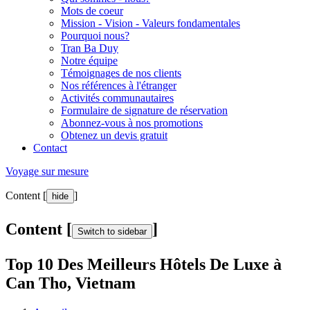
Mots de coeur
Mission - Vision - Valeurs fondamentales
Pourquoi nous?
Tran Ba Duy
Notre équipe
Témoignages de nos clients
Nos références à l'étranger
Activités communautaires
Formulaire de signature de réservation
Abonnez-vous à nos promotions
Obtenez un devis gratuit
Contact
Voyage sur mesure
Content [
]
hide
Content [
]
Switch to sidebar
Top 10 Des Meilleurs Hôtels De Luxe à
Can Tho, Vietnam