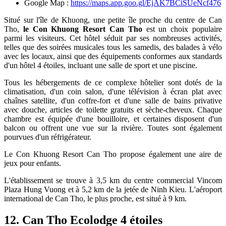
Google Map :
https://maps.app.goo.gl/EjAK7BCiSUeNcf476
Situé sur l'île de Khuong, une petite île proche du centre de Can
Tho,
le Con Khuong Resort Can Tho
est un choix populaire
parmi les visiteurs. Cet hôtel séduit par ses nombreuses activités,
telles que des soirées musicales tous les samedis, des balades à vélo
avec les locaux, ainsi que des équipements conformes aux standards
d'un hôtel 4 étoiles, incluant une salle de sport et une piscine.
Tous les hébergements de ce complexe hôtelier sont dotés de la
climatisation, d'un coin salon, d'une télévision à écran plat avec
chaînes satellite, d'un coffre-fort et d'une salle de bains privative
avec douche, articles de toilette gratuits et sèche-cheveux. Chaque
chambre est équipée d'une bouilloire, et certaines disposent d'un
balcon ou offrent une vue sur la rivière. Toutes sont également
pourvues d'un réfrigérateur.
Le Con Khuong Resort Can Tho propose également une aire de
jeux pour enfants.
L'établissement se trouve à 3,5 km du centre commercial Vincom
Plaza Hung Vuong et à 5,2 km de la jetée de Ninh Kieu. L'aéroport
international de Can Tho, le plus proche, est situé à 9 km.
12. Can Tho Ecolodge 4 étoiles