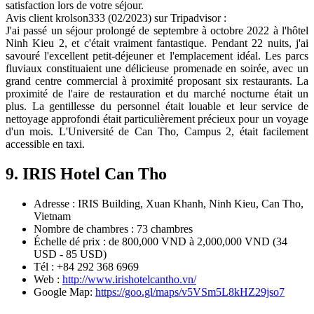
satisfaction lors de votre séjour.
Avis client krolson333 (02/2023) sur Tripadvisor :
J'ai passé un séjour prolongé de septembre à octobre 2022 à l'hôtel
Ninh Kieu 2, et c'était vraiment fantastique. Pendant 22 nuits, j'ai
savouré l'excellent petit-déjeuner et l'emplacement idéal. Les parcs
fluviaux constituaient une délicieuse promenade en soirée, avec un
grand centre commercial à proximité proposant six restaurants. La
proximité de l'aire de restauration et du marché nocturne était un
plus. La gentillesse du personnel était louable et leur service de
nettoyage approfondi était particulièrement précieux pour un voyage
d'un mois. L'Université de Can Tho, Campus 2, était facilement
accessible en taxi.
9. IRIS Hotel Can Tho
Adresse : IRIS Building, Xuan Khanh, Ninh Kieu, Can Tho,
Vietnam
Nombre de chambres : 73 chambres
Échelle dé prix : de 800,000 VND à 2,000,000 VND (34
USD - 85 USD)
Tél : +84 292 368 6969
Web :
http://www.irishotelcantho.vn/
Google Map:
https://goo.gl/maps/v5VSm5L8kHZ29jso7