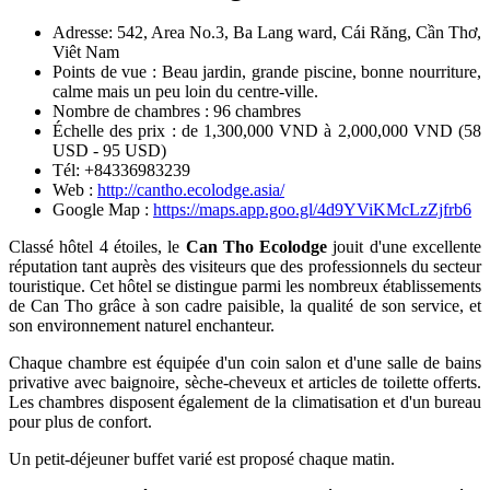
Adresse: 542, Area No.3, Ba Lang ward, Cái Răng, Cần Thơ,
Viêt Nam
Points de vue : Beau jardin, grande piscine, bonne nourriture,
calme mais un peu loin du centre-ville.
Nombre de chambres : 96 chambres
Échelle des prix : de 1,300,000 VND à 2,000,000 VND (58
USD - 95 USD)
Tél: +84336983239
Web :
http://cantho.ecolodge.asia/
Google Map :
https://maps.app.goo.gl/4d9YViKMcLzZjfrb6
Classé hôtel 4 étoiles, le
Can Tho Ecolodge
jouit d'une excellente
réputation tant auprès des visiteurs que des professionnels du secteur
touristique. Cet hôtel se distingue parmi les nombreux établissements
de Can Tho grâce à son cadre paisible, la qualité de son service, et
son environnement naturel enchanteur.
Chaque chambre est équipée d'un coin salon et d'une salle de bains
privative avec baignoire, sèche-cheveux et articles de toilette offerts.
Les chambres disposent également de la climatisation et d'un bureau
pour plus de confort.
Un petit-déjeuner buffet varié est proposé chaque matin.