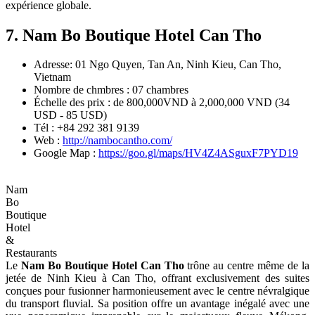
expérience globale.
7. Nam Bo Boutique Hotel Can Tho
Adresse: 01 Ngo Quyen, Tan An, Ninh Kieu, Can Tho,
Vietnam
Nombre de chmbres : 07 chambres
Échelle des prix : de 800,000VND à 2,000,000 VND (34
USD - 85 USD)
Tél : +84 292 381 9139
Web :
http://nambocantho.com/
Google Map :
https://goo.gl/maps/HV4Z4ASguxF7PYD19
Nam
Bo
Boutique
Hotel
&
Restaurants
Le
Nam Bo Boutique Hotel Can Tho
trône au centre même de la
jetée de Ninh Kieu à Can Tho, offrant exclusivement des suites
conçues pour fusionner harmonieusement avec le centre névralgique
du transport fluvial. Sa position offre un avantage inégalé avec une