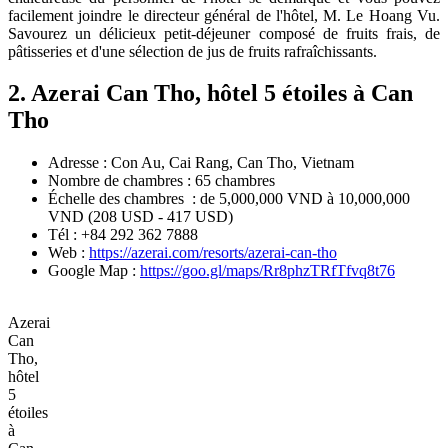
facilement joindre le directeur général de l'hôtel, M. Le Hoang Vu.
Savourez un délicieux petit-déjeuner composé de fruits frais, de
pâtisseries et d'une sélection de jus de fruits rafraîchissants.
2. Azerai Can Tho, hôtel 5 étoiles à Can
Tho
Adresse : Con Au, Cai Rang, Can Tho, Vietnam
Nombre de chambres : 65 chambres
Échelle des chambres : de 5,000,000 VND à 10,000,000
VND (208 USD - 417 USD)
Tél : +84 292 362 7888
Web :
https://azerai.com/resorts/azerai-can-tho
Google Map :
https://goo.gl/maps/Rr8phzTRfTfvq8t76
Azerai
Can
Tho,
hôtel
5
étoiles
à