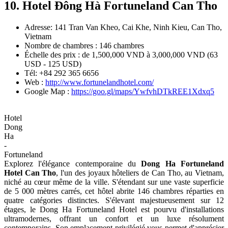
10. Hotel Đông Hà Fortuneland Can Tho
Adresse: 141 Tran Van Kheo, Cai Khe, Ninh Kieu, Can Tho,
Vietnam
Nombre de chambres : 146 chambres
Échelle des prix : de 1,500,000 VND à 3,000,000 VND (63
USD - 125 USD)
Tél: +84 292 365 6656
Web :
http://www.fortunelandhotel.com/
Google Map :
https://goo.gl/maps/YwfvhDTkREE1Xdxq5
Hotel
Dong
Ha
-
Fortuneland
Explorez l'élégance contemporaine du
Dong Ha Fortuneland
Hotel Can Tho
, l'un des joyaux hôteliers de Can Tho, au Vietnam,
niché au cœur même de la ville. S'étendant sur une vaste superficie
de 5 000 mètres carrés, cet hôtel abrite 146 chambres réparties en
quatre catégories distinctes. S'élevant majestueusement sur 12
étages, le Dong Ha Fortuneland Hotel est pourvu d'installations
ultramodernes, offrant un confort et un luxe résolument
contemporains. Son emplacement privilégié vous permet d'apprécier