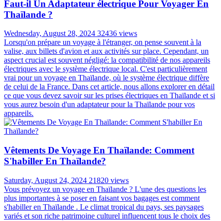
Faut-il Un Adaptateur électrique Pour Voyager En
Thaïlande ?
Wednesday, August 28, 2024
32436 views
Lorsqu'on prépare un voyage à l'étranger, on pense souvent à la
valise, aux billets d'avion et aux activités sur place. Cependant, un
aspect crucial est souvent négligé: la compatibilité de nos appareils
électriques avec le système électrique local. C'est particulièrement
vrai pour un voyage en Thaïlande, où le système électrique diffère
de celui de la France. Dans cet article, nous allons explorer en détail
ce que vous devez savoir sur les prises électriques en Thaïlande et si
vous aurez besoin d'un adaptateur pour la Thaïlande pour vos
appareils.
Vêtements De Voyage En Thaïlande: Comment
S'habiller En Thaïlande?
Saturday, August 24, 2024
21820 views
Vous prévoyez un voyage en Thaïlande ? L'une des questions les
plus importantes à se poser en faisant vos bagages est comment
s'habiller en Thaïlande . Le climat tropical du pays, ses paysages
variés et son riche patrimoine culturel influencent tous le choix des