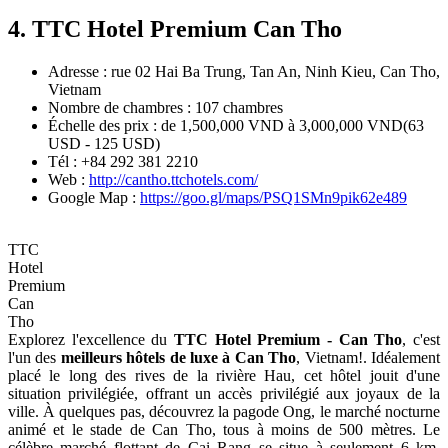
4. TTC Hotel Premium Can Tho
Adresse : rue 02 Hai Ba Trung, Tan An, Ninh Kieu, Can Tho,
Vietnam
Nombre de chambres : 107 chambres
Échelle des prix : de 1,500,000 VND à 3,000,000 VND(63
USD - 125 USD)
Tél : +84 292 381 2210
Web :
http://cantho.ttchotels.com/
Google Map :
https://goo.gl/maps/PSQ1SMn9pik62e489
TTC
Hotel
Premium
Can
Tho
Explorez l'excellence du
TTC Hotel Premium - Can Tho
, c'est
l'un des
meilleurs hôtels de luxe à Can Tho
, Vietnam!. Idéalement
placé le long des rives de la rivière Hau, cet hôtel jouit d'une
situation privilégiée, offrant un accès privilégié aux joyaux de la
ville. À quelques pas, découvrez la pagode Ong, le marché nocturne
animé et le stade de Can Tho, tous à moins de 500 mètres. Le
célèbre marché flottant de Cai Rang se situe à seulement 6 km,