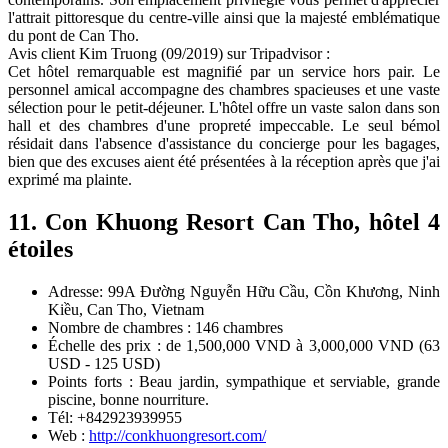
l'attrait pittoresque du centre-ville ainsi que la majesté emblématique
du pont de Can Tho.
Avis client Kim Truong (09/2019) sur Tripadvisor :
Cet hôtel remarquable est magnifié par un service hors pair. Le
personnel amical accompagne des chambres spacieuses et une vaste
sélection pour le petit-déjeuner. L'hôtel offre un vaste salon dans son
hall et des chambres d'une propreté impeccable. Le seul bémol
résidait dans l'absence d'assistance du concierge pour les bagages,
bien que des excuses aient été présentées à la réception après que j'ai
exprimé ma plainte.
11. Con Khuong Resort Can Tho, hôtel 4
étoiles
Adresse: 99A Đường Nguyễn Hữu Cầu, Cồn Khương, Ninh
Kiều, Can Tho, Vietnam
Nombre de chambres : 146 chambres
Échelle des prix : de 1,500,000 VND à 3,000,000 VND (63
USD - 125 USD)
Points forts : Beau jardin, sympathique et serviable, grande
piscine, bonne nourriture.
Tél: +842923939955
Web :
http://conkhuongresort.com/