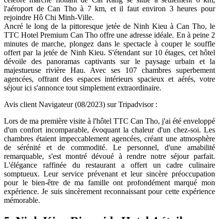
l'aéroport de Can Tho à 7 km, et il faut environ 3 heures pour
rejoindre Hô Chi Minh-Ville.
Ancré le long de la pittoresque jetée de Ninh Kieu à Can Tho, le
TTC Hotel Premium Can Tho offre une adresse idéale. En à peine 2
minutes de marche, plongez dans le spectacle à couper le souffle
offert par la jetée de Ninh Kieu. S'étendant sur 10 étages, cet hôtel
dévoile des panoramas captivants sur le paysage urbain et la
majestueuse rivière Hau. Avec ses 107 chambres superbement
agencées, offrant des espaces intérieurs spacieux et aérés, votre
séjour ici s'annonce tout simplement extraordinaire.
Avis client Navigateur (08/2023) sur Tripadvisor :
Lors de ma première visite à l'hôtel TTC Can Tho, j'ai été enveloppé
d'un confort incomparable, évoquant la chaleur d'un chez-soi. Les
chambres étaient impeccablement agencées, créant une atmosphère
de sérénité et de commodité. Le personnel, d'une amabilité
remarquable, s'est montré dévoué à rendre notre séjour parfait.
L'élégance raffinée du restaurant a offert un cadre culinaire
somptueux. Leur service prévenant et leur sincère préoccupation
pour le bien-être de ma famille ont profondément marqué mon
expérience. Je suis sincèrement reconnaissant pour cette expérience
mémorable.