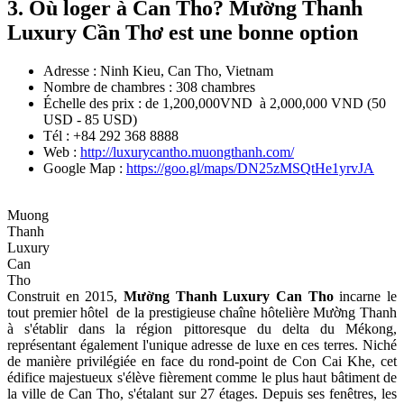
3. Où loger à Can Tho? Mường Thanh
Luxury Cần Thơ est une bonne option
Adresse : Ninh Kieu, Can Tho, Vietnam
Nombre de chambres : 308 chambres
Échelle des prix : de 1,200,000VND à 2,000,000 VND (50
USD - 85 USD)
Tél : +84 292 368 8888
Web :
http://luxurycantho.muongthanh.com/
Google Map :
https://goo.gl/maps/DN25zMSQtHe1yrvJA
Muong
Thanh
Luxury
Can
Tho
Construit en 2015,
Mường Thanh Luxury Can Tho
incarne le
tout premier hôtel de la prestigieuse chaîne hôtelière Mường Thanh
à s'établir dans la région pittoresque du delta du Mékong,
représentant également l'unique adresse de luxe en ces terres. Niché
de manière privilégiée en face du rond-point de Con Cai Khe, cet
édifice majestueux s'élève fièrement comme le plus haut bâtiment de
la ville de Can Tho, s'étalant sur 27 étages. Depuis ses fenêtres, les