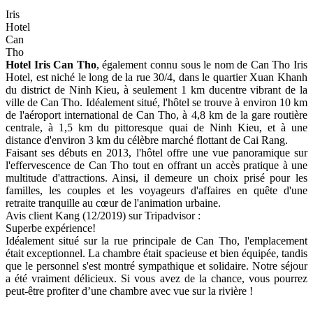
Iris
Hotel
Can
Tho
Hotel Iris Can Tho
, également connu sous le nom de Can Tho Iris
Hotel, est niché le long de la rue 30/4, dans le quartier Xuan Khanh
du district de Ninh Kieu, à seulement 1 km ducentre vibrant de la
ville de Can Tho. Idéalement situé, l'hôtel se trouve à environ 10 km
de l'aéroport international de Can Tho, à 4,8 km de la gare routière
centrale, à 1,5 km du pittoresque quai de Ninh Kieu, et à une
distance d'environ 3 km du célèbre marché flottant de Cai Rang.
Faisant ses débuts en 2013, l'hôtel offre une vue panoramique sur
l'effervescence de Can Tho tout en offrant un accès pratique à une
multitude d'attractions. Ainsi, il demeure un choix prisé pour les
familles, les couples et les voyageurs d'affaires en quête d'une
retraite tranquille au cœur de l'animation urbaine.
Avis client Kang (12/2019) sur Tripadvisor :
Superbe expérience!
Idéalement situé sur la rue principale de Can Tho, l'emplacement
était exceptionnel. La chambre était spacieuse et bien équipée, tandis
que le personnel s'est montré sympathique et solidaire. Notre séjour
a été vraiment délicieux. Si vous avez de la chance, vous pourrez
peut-être profiter d’une chambre avec vue sur la rivière !