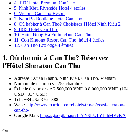
4. TTC Hotel Premium Can Tho
5. Ninh Kieu Riverside Hotel 4 étoiles
6. Victoria Can Tho Resort
7. Nam Bo Boutique Hotel Can Tho
8. Où habiter à Can Tho? Choisissez l'Hôtel Ninh Kiều 2
9. IRIS Hotel Can Tho
10. Hotel Đông Hà Fortuneland Can Tho
11. Con Khuong Resort Can Tho, hôtel 4 étoiles
12. Can Tho Ecolodge 4 étoiles
1. Où dormir à Can Tho? Réservez
l'Hôtel Sheraton Can Tho
Adresse : Xuan Khanh, Ninh Kieu, Can Tho, Vietnam
Nombre de chambres : 262 chambres
Échelle des prix : de 2,500,000 VND à 8,000,000 VND (104
USD - 334 USD)
Tél : +84 292 376 1888
Web :
http://www.marriott.com/hotels/travel/vcasi-sheraton-
can-tho/
Google Map:
https://goo.gl/maps/TfYN9LULYLihMVcKA
Où