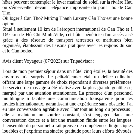
hôtes peuvent contempler le lever matinal du soleil sur la rivière Hau
ou s'émerveiller devant l'élégance imposante du pont Tho de Can
Tho.
Où loger à Can Tho? Mường Thanh Luxury Cần Thơ est une bonne
option
Situé à seulement 10 km de l'aéroport international de Can Tho et à
169 km de Hô Chi Minh-Ville, cet hôtel bénéficie d'un accès aisé
grâce à des réseaux de transport terrestres et maritimes bien
organisés, établissant des liaisons pratiques avec les régions du sud
et le Cambodge.
Avis client Voyageur (07/2023) sur Tripadvisor :
Lors de mon premier séjour dans un hôtel cinq étoiles, la beauté des
environs m’a surpris. Le petit-déjeuner était un délice culinaire,
offrant une large gamme de choix répondant à diverses préférences.
Le service de massage a été réalisé avec la plus grande gentillesse,
marqué par une attention attentionnée. La présence d'un personnel
multilingue a facilité une communication transparente pour les
invités internationaux, garantissant une expérience sans obstacle. J'ai
eu une conversation agréable avec Thư tout au long du processus ;
elle a maintenu un sourire constant, s'est engagée dans une
conversation douce et a fait une transition fluide entre les langues.
L’ensemble du personnel a fait preuve de compétences linguistiques
louables et j’exprime ma sincère gratitude pour leurs efforts dévoués.