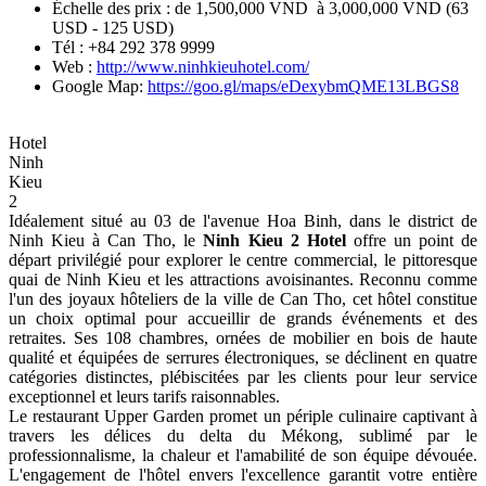
Échelle des prix : de 1,500,000 VND à 3,000,000 VND (63
USD - 125 USD)
Tél : +84 292 378 9999
Web :
http://www.ninhkieuhotel.com/
Google Map:
https://goo.gl/maps/eDexybmQME13LBGS8
Hotel
Ninh
Kieu
2
Idéalement situé au 03 de l'avenue Hoa Binh, dans le district de
Ninh Kieu à Can Tho, le
Ninh Kieu 2 Hotel
offre un point de
départ privilégié pour explorer le centre commercial, le pittoresque
quai de Ninh Kieu et les attractions avoisinantes. Reconnu comme
l'un des joyaux hôteliers de la ville de Can Tho, cet hôtel constitue
un choix optimal pour accueillir de grands événements et des
retraites. Ses 108 chambres, ornées de mobilier en bois de haute
qualité et équipées de serrures électroniques, se déclinent en quatre
catégories distinctes, plébiscitées par les clients pour leur service
exceptionnel et leurs tarifs raisonnables.
Le restaurant Upper Garden promet un périple culinaire captivant à
travers les délices du delta du Mékong, sublimé par le
professionnalisme, la chaleur et l'amabilité de son équipe dévouée.
L'engagement de l'hôtel envers l'excellence garantit votre entière