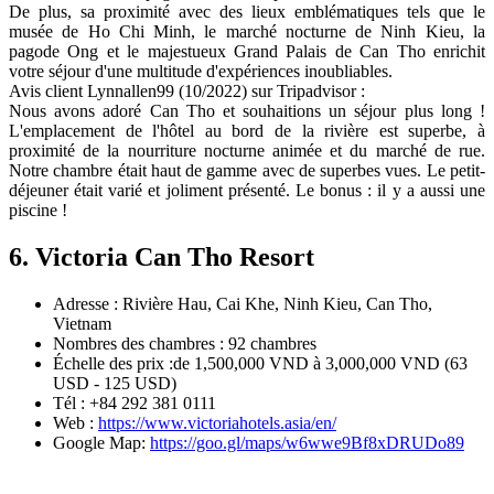
De plus, sa proximité avec des lieux emblématiques tels que le
musée de Ho Chi Minh, le marché nocturne de Ninh Kieu, la
pagode Ong et le majestueux Grand Palais de Can Tho enrichit
votre séjour d'une multitude d'expériences inoubliables.
Avis client Lynnallen99 (10/2022) sur Tripadvisor :
Nous avons adoré Can Tho et souhaitions un séjour plus long !
L'emplacement de l'hôtel au bord de la rivière est superbe, à
proximité de la nourriture nocturne animée et du marché de rue.
Notre chambre était haut de gamme avec de superbes vues. Le petit-
déjeuner était varié et joliment présenté. Le bonus : il y a aussi une
piscine !
6. Victoria Can Tho Resort
Adresse : Rivière Hau, Cai Khe, Ninh Kieu, Can Tho,
Vietnam
Nombres des chambres : 92 chambres
Échelle des prix :de 1,500,000 VND à 3,000,000 VND (63
USD - 125 USD)
Tél : +84 292 381 0111
Web :
https://www.victoriahotels.asia/en/
Google Map:
https://goo.gl/maps/w6wwe9Bf8xDRUDo89