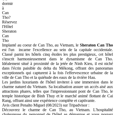
dormir
à
Can
Tho?
Réservez
l'Hôtel
Sheraton
Can
Tho
Implanté au coeur de Can Tho, au Vietnam, le
Sheraton Can Tho
est l'un incarne l'excellence au sein de la capitale occidentale.
Classé parmi les hôtels cinq étoiles les plus prestigieux, cet hôtel
s'inscrit harmonieusement dans le dynamisme de Can Tho.
Idéalement situé à proximité de la jetée de Ninh Kieu, il est niché
dans l'écrin paisible du delta du Mékong, offrant des panoramas
exceptionnels qui capturent à la fois l'effervescence urbaine de la
ville de Can Tho et la quiétude des eaux de la rivière Hau.
Les jardins luxuriants de l'hôtel invitent à une immersion dans le
charme naturel du Vietnam. Sa localisation assure un accès aisé aux
attractions phares, telles que l'impressionnant pont de Can Tho, le
temple historique de Binh Thuy et le marché animé flottant de Cai
Rang, offrant ainsi une expérience complète et captivante.
Avis client Penalto Miguel (08/2023) sur Tripadvisor :
Découvrez le charme de Can Tho, au Vietnam. L'hospitalité
chaleureuse du personnel de l'hôtel se démarque et vous pouvez