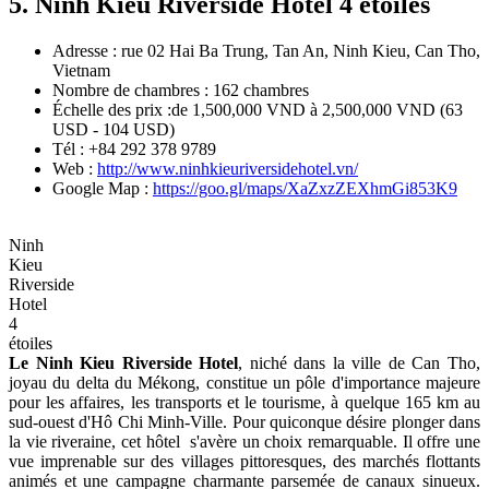
5. Ninh Kieu Riverside Hotel 4 étoiles
Adresse : rue 02 Hai Ba Trung, Tan An, Ninh Kieu, Can Tho,
Vietnam
Nombre de chambres : 162 chambres
Échelle des prix :de 1,500,000 VND à 2,500,000 VND (63
USD - 104 USD)
Tél : +84 292 378 9789
Web :
http://www.ninhkieuriversidehotel.vn/
Google Map :
https://goo.gl/maps/XaZxzZEXhmGi853K9
Ninh
Kieu
Riverside
Hotel
4
étoiles
Le Ninh Kieu Riverside Hotel
, niché dans la ville de Can Tho,
joyau du delta du Mékong, constitue un pôle d'importance majeure
pour les affaires, les transports et le tourisme, à quelque 165 km au
sud-ouest d'Hô Chi Minh-Ville. Pour quiconque désire plonger dans
la vie riveraine, cet hôtel s'avère un choix remarquable. Il offre une
vue imprenable sur des villages pittoresques, des marchés flottants
animés et une campagne charmante parsemée de canaux sinueux.