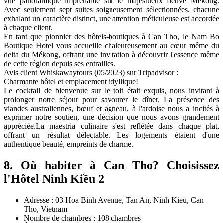
vue panoramique imprenable sur le majestueux fleuve Mékong.
Avec seulement sept suites soigneusement sélectionnées, chacune
exhalant un caractère distinct, une attention méticuleuse est accordée
à chaque client.
En tant que pionnier des hôtels-boutiques à Can Tho, le Nam Bo
Boutique Hotel vous accueille chaleureusement au cœur même du
delta du Mékong, offrant une invitation à découvrir l'essence même
de cette région depuis ses entrailles.
Avis client Whiskawaytours (05/2023) sur Tripadvisor :
Charmante hôtel et emplacement idyllique!
Le cocktail de bienvenue sur le toit était exquis, nous invitant à
prolonger notre séjour pour savourer le dîner. La présence des
viandes australiennes, bœuf et agneau, à l'ardoise nous a incités à
exprimer notre soutien, une décision que nous avons grandement
appréciée.La maestria culinaire s'est reflétée dans chaque plat,
offrant un résultat délectable. Les logements étaient d'une
authentique beauté, empreints de charme.
8. Où habiter à Can Tho? Choisissez
l'Hôtel Ninh Kiều 2
Adresse : 03 Hoa Binh Avenue, Tan An, Ninh Kieu, Can
Tho, Vietnam
Nombre de chambres : 108 chambres