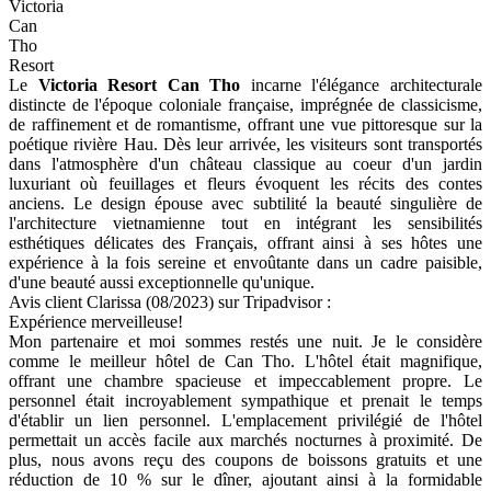
Victoria
Can
Tho
Resort
Le
Victoria Resort Can Tho
incarne l'élégance architecturale
distincte de l'époque coloniale française, imprégnée de classicisme,
de raffinement et de romantisme, offrant une vue pittoresque sur la
poétique rivière Hau. Dès leur arrivée, les visiteurs sont transportés
dans l'atmosphère d'un château classique au coeur d'un jardin
luxuriant où feuillages et fleurs évoquent les récits des contes
anciens. Le design épouse avec subtilité la beauté singulière de
l'architecture vietnamienne tout en intégrant les sensibilités
esthétiques délicates des Français, offrant ainsi à ses hôtes une
expérience à la fois sereine et envoûtante dans un cadre paisible,
d'une beauté aussi exceptionnelle qu'unique.
Avis client Clarissa (08/2023) sur Tripadvisor :
Expérience merveilleuse!
Mon partenaire et moi sommes restés une nuit. Je le considère
comme le meilleur hôtel de Can Tho. L'hôtel était magnifique,
offrant une chambre spacieuse et impeccablement propre. Le
personnel était incroyablement sympathique et prenait le temps
d'établir un lien personnel. L'emplacement privilégié de l'hôtel
permettait un accès facile aux marchés nocturnes à proximité. De
plus, nous avons reçu des coupons de boissons gratuits et une
réduction de 10 % sur le dîner, ajoutant ainsi à la formidable