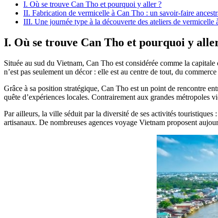
I. Où se trouve Can Tho et pourquoi y aller ?
II. Fabrication de vermicelle à Can Tho : un savoir-faire ancestr
III. Une journée type à la découverte des ateliers de vermicell
I. Où se trouve Can Tho et pourquoi y alle
Située au sud du Vietnam, Can Tho est considérée comme la capitale du 
n’est pas seulement un décor : elle est au centre de tout, du commerce
Grâce à sa position stratégique, Can Tho est un point de rencontre entr
quête d’expériences locales. Contrairement aux grandes métropoles vi
Par ailleurs, la ville séduit par la diversité de ses activités touristiq
artisanaux. De nombreuses agences voyage Vietnam proposent aujourd’hui