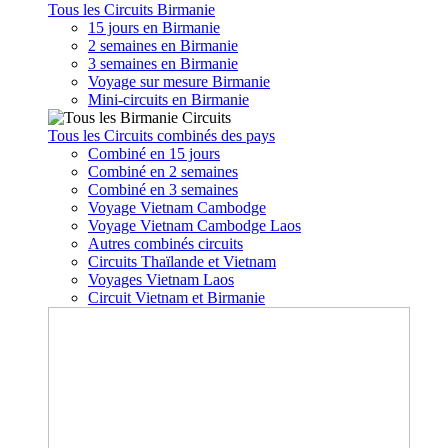
Tous les Circuits Birmanie
15 jours en Birmanie
2 semaines en Birmanie
3 semaines en Birmanie
Voyage sur mesure Birmanie
Mini-circuits en Birmanie
Tous les Circuits combinés des pays
Combiné en 15 jours
Combiné en 2 semaines
Combiné en 3 semaines
Voyage Vietnam Cambodge
Voyage Vietnam Cambodge Laos
Autres combinés circuits
Circuits Thaïlande et Vietnam
Voyages Vietnam Laos
Circuit Vietnam et Birmanie