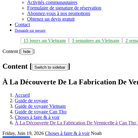
Activités communautaires
Formulaire de signature de réservation
Abonnez-vous à nos promotions
Obtenez un devis gratuit
Contact
Demande sur mesure
15 jours au Vietnam
3 semaines au Vietnam
2 sem
Content [
]
hide
Content [
]
Switch to sidebar
À La Découverte De La Fabrication De Ve
Accueil
Guide de voyage
Guide de voyage Vietnam
Guide de voyage Can Tho
Choses à faire & à voir
À La Découverte De La Fabrication De Vermicelle à Can Tho
Friday, Juin 19, 2026
Choses à faire & à voir
Noah