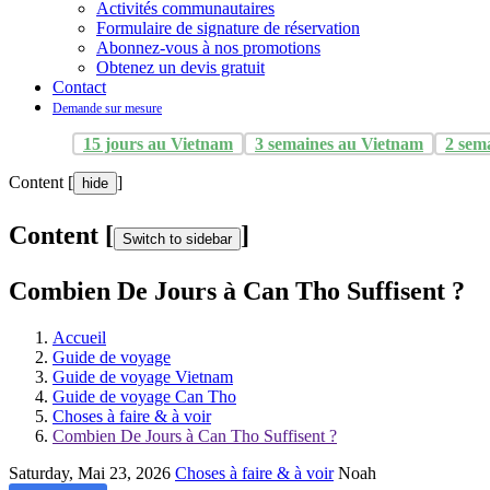
Activités communautaires
Formulaire de signature de réservation
Abonnez-vous à nos promotions
Obtenez un devis gratuit
Contact
Demande sur mesure
15 jours au Vietnam
3 semaines au Vietnam
2 sem
Content [
]
hide
Content [
]
Switch to sidebar
Combien De Jours à Can Tho Suffisent ?
Accueil
Guide de voyage
Guide de voyage Vietnam
Guide de voyage Can Tho
Choses à faire & à voir
Combien De Jours à Can Tho Suffisent ?
Saturday, Mai 23, 2026
Choses à faire & à voir
Noah