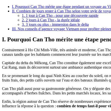
I. Pourquoi Can Tho mérite une étape pendant un voyage au V
II. Combien de jours rester à Can Tho selon votre style de voya
1. 1 jour à Can Tho - pour une découverte rapide
2. 2 jours à Can Tho - la durée idéale
3. 3 jours ou plus - immersion dans le delta
III. Nos conseils d’agence voyage Vietnam pour profiter plei
I. Pourquoi Can Tho mérite une étape pen
Contrairement à Ho Chi Minh-Ville, très animée et moderne, Can Tho off
canaux tandis que les habitants commencent leur journée sur les marché
Capitale du delta du Mékong, Can Tho constitue également une excelle
Cai Rang, mais ils découvrent surtout une ambiance authentique enco
En se promenant le long du quai Ninh Kieu au coucher du soleil, on r
fruits frais, des petits cafés ouverts sur l’eau et des bateaux illuminés 
Can Tho plaît aussi pour sa gastronomie généreuse. On y déguste des s
accompagnés d’herbes fraîches. Dans les petits marchés locaux, les s
Enfin, la région autour de Can Tho réserve de nombreuses expériences :
influence la réponse à la question :
combien de temps faut-il pour v