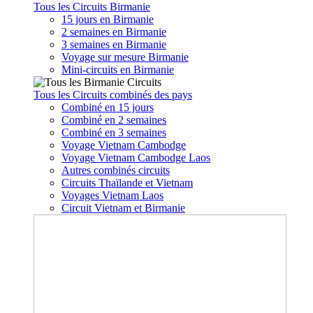
Tous les Circuits Birmanie
15 jours en Birmanie
2 semaines en Birmanie
3 semaines en Birmanie
Voyage sur mesure Birmanie
Mini-circuits en Birmanie
Tous les Circuits combinés des pays
Combiné en 15 jours
Combiné en 2 semaines
Combiné en 3 semaines
Voyage Vietnam Cambodge
Voyage Vietnam Cambodge Laos
Autres combinés circuits
Circuits Thaïlande et Vietnam
Voyages Vietnam Laos
Circuit Vietnam et Birmanie