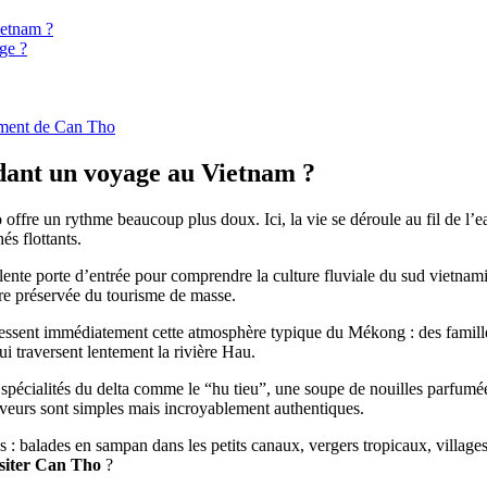
ietnam ?
ge ?
nement de Can Tho
dant un voyage au Vietnam ?
re un rythme beaucoup plus doux. Ici, la vie se déroule au fil de l’eau
s flottants.
nte porte d’entrée pour comprendre la culture fluviale du sud vietnamie
re préservée du tourisme de masse.
essent immédiatement cette atmosphère typique du Mékong : des famille
qui traversent lentement la rivière Hau.
pécialités du delta comme le “hu tieu”, une soupe de nouilles parfumée,
aveurs sont simples mais incroyablement authentiques.
 balades en sampan dans les petits canaux, vergers tropicaux, villages a
isiter Can Tho
?