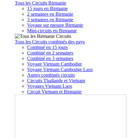
Tous les Circuits Birmanie
15 jours en Birmanie
2 semaines en Birmanie
3 semaines en Birmanie
Voyage sur mesure Birmanie
Mini-circuits en Birmanie
Tous les Circuits combinés des pays
Combiné en 15 jours
Combiné en 2 semaines
Combiné en 3 semaines
Voyage Vietnam Cambodge
Voyage Vietnam Cambodge Laos
Autres combinés circuits
Circuits Thaïlande et Vietnam
Voyages Vietnam Laos
Circuit Vietnam et Birmanie