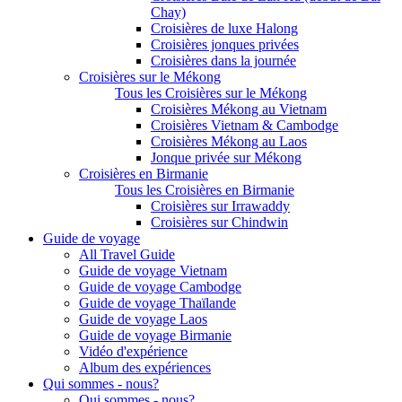
Chay)
Croisières de luxe Halong
Croisières jonques privées
Croisières dans la journée
Croisières sur le Mékong
Tous les Croisières sur le Mékong
Croisières Mékong au Vietnam
Croisières Vietnam & Cambodge
Croisières Mékong au Laos
Jonque privée sur Mékong
Croisières en Birmanie
Tous les Croisières en Birmanie
Croisières sur Irrawaddy
Croisières sur Chindwin
Guide de voyage
All Travel Guide
Guide de voyage Vietnam
Guide de voyage Cambodge
Guide de voyage Thaïlande
Guide de voyage Laos
Guide de voyage Birmanie
Vidéo d'expérience
Album des expériences
Qui sommes - nous?
Qui sommes - nous?