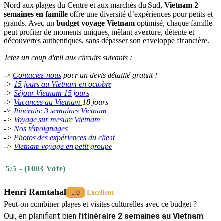
Nord aux plages du Centre et aux marchés du Sud,
Vietnam 2
semaines en famille
offre une diversité d’expériences pour petits et
grands. Avec un
budget voyage Vietnam
optimisé, chaque famille
peut profiter de moments uniques, mêlant aventure, détente et
découvertes authentiques, sans dépasser son enveloppe financière.
Jetez un coup d'œil aux circuits suivants :
->
Contactez-nous
pour un devis détaillé gratuit !
-
>
15 jours au Vietnam en octobre
->
Séjour Vietnam 15 jours
->
Vacances au Vietnam
18 jours
->
Itinéraire 3 semaines Vietnam
->
Voyage sur mesure Vietnam
->
Nos témoignages
->
Photos des expériences du client
->
Vietnam voyage en petit groupe
5/5 - (1003 Vote)
Henri Ramtahal
5.0
Excellent
Peut-on combiner plages et visites culturelles avec ce budget ?
Oui, en planifiant bien l’
itinéraire 2 semaines au Vietnam
.