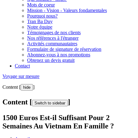
Mots de coeur
Mission - Vision - Valeurs fondamentales
Pourquoi nous?
Tran Ba Duy
Notre équipe
Témoignages de nos clients
Nos références à l'étranger
Activités communautaires
Formulaire de signature de réservation
Abonnez-vous à nos promotions
Obtenez un devis gratuit
Contact
Voyage sur mesure
Content [
]
hide
Content [
]
Switch to sidebar
1500 Euros Est-il Suffisant Pour 2
Semaines Au Vietnam En Famille ?