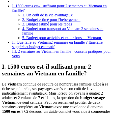
I. 1500 euros est-il suffisant pour 2 semaines au Vietnam en
famille?
1. Un coût de la vie avantageux
2. Budget estimé pour l'hébergement
3. Budget estimé pour les repas
4. Budget pour transport au Vietnam 2 semaines en
famille
5. Budget pour activités et excursions au Vietnam
II. Que faire au Vietnam2 semaines en famille ? Itinéraire
suggéré et budget estimatif
III. 2 semaines au Vietnam en famille - conseils pratiques pour
vous
I. 1500 euros est-il suffisant pour 2
semaines au Vietnam en famille?
Le
Vietnam
continue de séduire de nombreuses familles grâce à sa
richesse culturelle, ses paysages variés et son coût de la vie
particulièrement avantageux. Mais lorsqu’on voyage à quatre: 2
adultes et 2 enfants de 7 et 11 ans, la question du
budget voyage
Vietnam
devient centrale. Peut-on réellement profiter de deux
semaines complètes au
Vietnam avec
une enveloppe d’environ
1500 euros
? Ci-dessous, un guide complet vous aide à comprendre