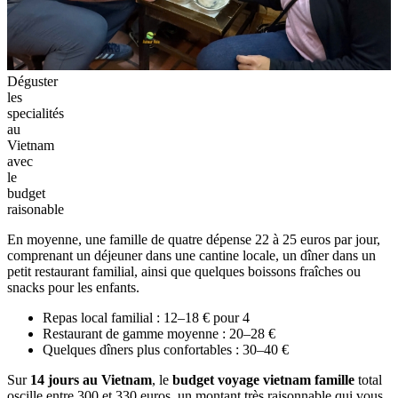
Déguster
les
specialités
au
Vietnam
avec
le
budget
raisonable
En moyenne, une famille de quatre dépense 22 à 25 euros par jour,
comprenant un déjeuner dans une cantine locale, un dîner dans un
petit restaurant familial, ainsi que quelques boissons fraîches ou
snacks pour les enfants.
Repas local familial : 12–18 € pour 4
Restaurant de gamme moyenne : 20–28 €
Quelques dîners plus confortables : 30–40 €
Sur
14 jours au Vietnam
, le
budget voyage vietnam famille
total
oscille entre 300 et 330 euros, un montant très raisonnable qui vous