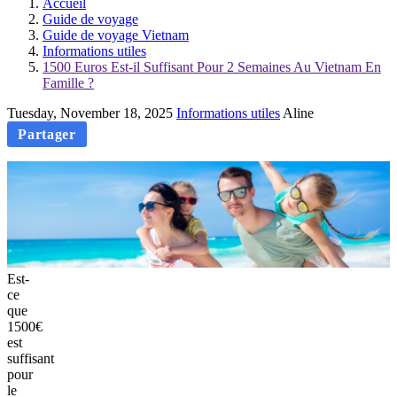
Accueil
Guide de voyage
Guide de voyage Vietnam
Informations utiles
1500 Euros Est-il Suffisant Pour 2 Semaines Au Vietnam En
Famille ?
Tuesday, November 18, 2025
Informations utiles
Aline
Partager
Est-
ce
que
1500€
est
suffisant
pour
le