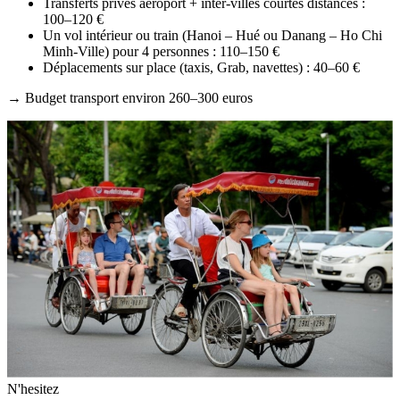
Transferts privés aéroport + inter-villes courtes distances :
100–120 €
Un vol intérieur ou train (Hanoi – Hué ou Danang – Ho Chi
Minh-Ville) pour 4 personnes : 110–150 €
Déplacements sur place (taxis, Grab, navettes) : 40–60 €
→ Budget transport environ 260–300 euros
N'hesitez