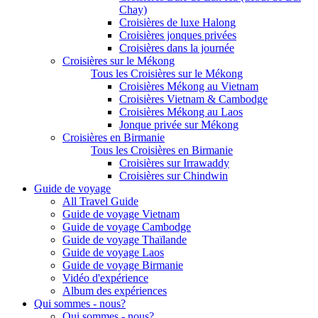
Chay)
Croisières de luxe Halong
Croisières jonques privées
Croisières dans la journée
Croisières sur le Mékong
Tous les Croisières sur le Mékong
Croisières Mékong au Vietnam
Croisières Vietnam & Cambodge
Croisières Mékong au Laos
Jonque privée sur Mékong
Croisières en Birmanie
Tous les Croisières en Birmanie
Croisières sur Irrawaddy
Croisières sur Chindwin
Guide de voyage
All Travel Guide
Guide de voyage Vietnam
Guide de voyage Cambodge
Guide de voyage Thaïlande
Guide de voyage Laos
Guide de voyage Birmanie
Vidéo d'expérience
Album des expériences
Qui sommes - nous?
Qui sommes - nous?