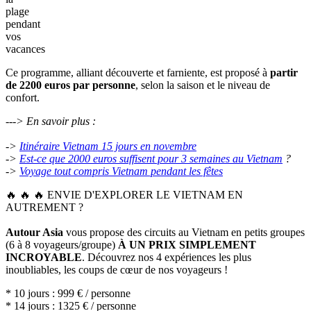
Détendez-
vous
avec
des
journées
à
la
plage
pendant
vos
vacances
Ce programme, alliant découverte et farniente, est proposé à
partir
de 2200 euros par personne
, selon la saison et le niveau de
confort.