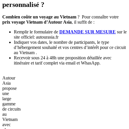
encore Vietnam Cambodge Thaïlande. Ces voyages de 21 jours et
plus permettent d’explorer la richesse culturelle et naturelle de toute
la péninsule, entre temples majestueux, rivières mythiques et
paysages tropicaux. Les itinéraires sont conçus pour offrir un
équilibre parfait entre exploration et détente, avec des transitions
fluides entre les pays avec le
prix voyage d'Autour Asia
raisonable
!
Cela pourrait vous attirer :
->
Circuit Thailande Laos 21 jours
->
Vietnam Laos Cambodge 21 jours
-> Nos
circuits combinés des pays
III. Comment obtenir un devis
personnalisé ?
Combien coûte un voyage au Vietnam
? Pour connaître votre
prix voyage Vietnam d’Autour Asia
, il suffit de :
Remplir le formulaire de
DEMANDE SUR MESURE
sur le
site officiel: autourasia.fr
Indiquer vos dates, le nombre de participants, le type
d’hébergement souhaité et vos centres d’intérêt pour ce circuit