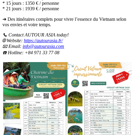
---> En savoir plus :
->
Itinéraire Vietnam 15 jours en novembre
->
Est-ce que 2000 euros suffisent pour 3 semaines au Vietnam
?
->
Voyage tout compris Vietnam pendant les fêtes
🔥 🔥 🔥 ENVIE D'EXPLORER LE VIETNAM EN
AUTREMENT ?
Autour Asia
vous propose des circuits au Vietnam en petits groupes
(6 à 8 voyageurs/groupe)
À UN PRIX SIMPLEMENT
INCROYABLE
. Découvrez nos 4 expériences les plus
inoubliables, les coups de cœur de nos voyageurs !
* 10 jours : 999 € / personne
* 14 jours : 1325 € / personne
* 15 jours : 1350 € / personne
* 21 jours : 1939 € / personne
➜ Des itinéraires complets pour vivre l’essence du Vietnam selon
vos envies et votre temps.
📞 Contact AUTOUR ASIA today!
🌐 Website:
https://autourasia.fr/
📧 Email:
info@autourasia.com