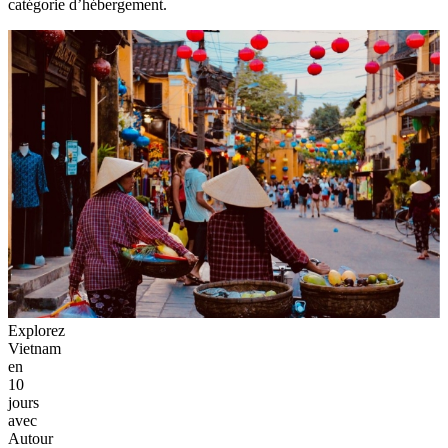
catégorie d’hébergement.
Explorez
Vietnam
en
10
jours
avec
Autour