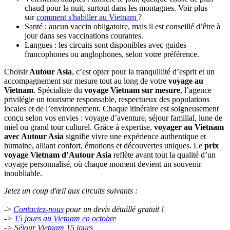
gamme
de circuits
au
Vietnam
avec
plus
satisfait
que
prévu
➡️ Cliquez pour les infos utiles pour
Comment réserver votre
circuit Vietnam
--> Avec
Autour Asia
, découvrez un Vietnam sur mesure,
authentique, sincère, responsable et profondément humain.
IV. Informations pratiques pour bien
préparer votre voyage
Préparez votre aventure en toute sérénité ! À côté le
prix voyage au
Vietnam d'Autour Asia
, voici nos conseils et informations utiles
pour un voyage réussi, du départ au retour.
Visa Vietnam
: la plupart des voyageurs peuvent obtenir un