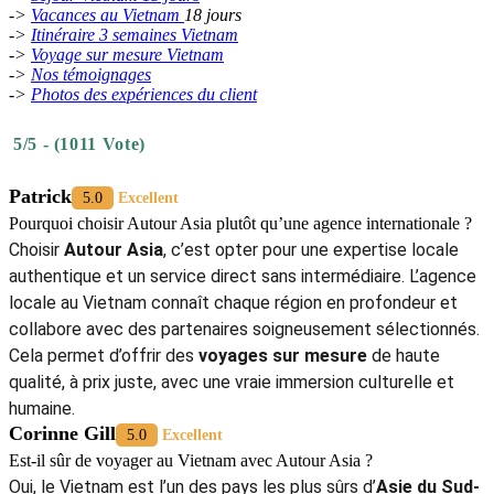
visa électronique Vietnam
avant leur départ. Autour Asia vous
aide dans la démarche si nécessaire.
Monnaie officiel est le đồng vietnamien (VND). Il est
recommandé d’avoir de l’argent liquide pour les marchés et
petits commerces.
Vêtements adaptés : lumière le jour, quelque chose de plus
chaud pour la nuit, surtout dans les montagnes. Voir plus
sur
comment s'habiller au Vietnam
?
Santé : aucun vaccin obligatoire, mais il est conseillé d’être à
jour dans ses vaccinations courantes.
Langues : les circuits sont disponibles avec guides
francophones ou anglophones, selon votre préférence.
Choisir
Autour Asia
, c’est opter pour la tranquillité d’esprit et un
accompagnement sur mesure tout au long de votre
voyage au
Vietnam
. Spécialiste du
voyage Vietnam sur mesure
, l’agence
privilégie un tourisme responsable, respectueux des populations
locales et de l’environnement. Chaque itinéraire est soigneusement
conçu selon vos envies : voyage d’aventure, séjour familial, lune de
miel ou grand tour culturel. Grâce à expertise,
voyager au Vietnam
avec Autour Asia
signifie vivre une expérience authentique et
humaine, alliant confort, émotions et découvertes uniques. Le
prix
voyage Vietnam d’Autour Asia
reflète avant tout la qualité d’un
voyage personnalisé, où chaque moment devient un souvenir
inoubliable.