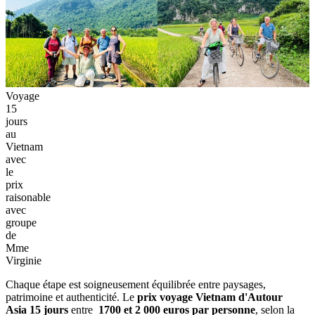
Voyage
15
jours
au
Vietnam
avec
le
prix
raisonable
avec
groupe
de
Mme
Virginie
Chaque étape est soigneusement équilibrée entre paysages,
patrimoine et authenticité. Le
prix voyage Vietnam d'Autour
Asia 15 jours
entre
1700 et 2 000 euros par personne
, selon la