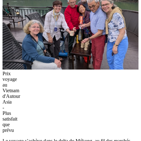
Prix
voyage
au
Vietnam
d'Autour
Asia
-
Plus
satisfait
que
prévu
Le voyage s’achève dans le delta du Mékong, au fil des marchés