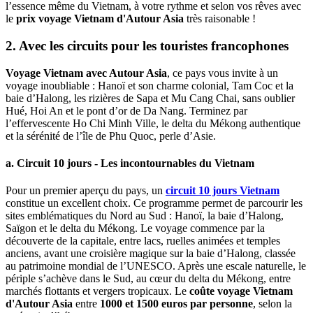
l’essence même du Vietnam, à votre rythme et selon vos rêves avec
le
prix voyage Vietnam d'Autour Asia
très raisonable !
2. Avec les circuits pour les touristes francophones
Voyage Vietnam avec Autour Asia
, ce pays vous invite à un
voyage inoubliable : Hanoï et son charme colonial, Tam Coc et la
baie d’Halong, les rizières de Sapa et Mu Cang Chai, sans oublier
Hué, Hoi An et le pont d’or de Da Nang. Terminez par
l’effervescente Ho Chi Minh Ville, le delta du Mékong authentique
et la sérénité de l’île de Phu Quoc, perle d’Asie.
a. Circuit 10 jours - Les incontournables du Vietnam
Pour un premier aperçu du pays, un
circuit 10 jours Vietnam
constitue un excellent choix. Ce programme permet de parcourir les
sites emblématiques du Nord au Sud : Hanoï, la baie d’Halong,
Saïgon et le delta du Mékong. Le voyage commence par la
découverte de la capitale, entre lacs, ruelles animées et temples
anciens, avant une croisière magique sur la baie d’Halong, classée
au patrimoine mondial de l’UNESCO. Après une escale naturelle, le
périple s’achève dans le Sud, au cœur du delta du Mékong, entre
marchés flottants et vergers tropicaux. Le
coûte voyage Vietnam
d'Autour Asia
entre
1000 et 1500 euros par personne
, selon la