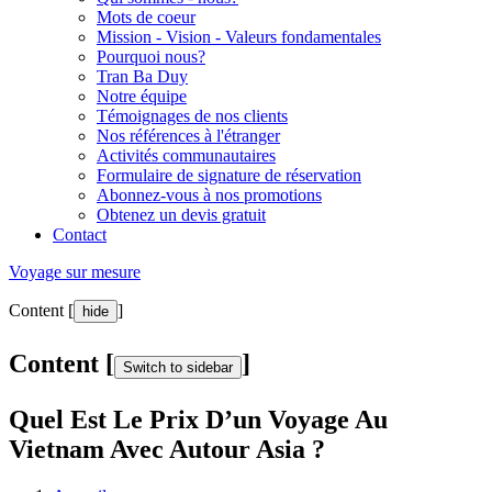
Mots de coeur
Mission - Vision - Valeurs fondamentales
Pourquoi nous?
Tran Ba Duy
Notre équipe
Témoignages de nos clients
Nos références à l'étranger
Activités communautaires
Formulaire de signature de réservation
Abonnez-vous à nos promotions
Obtenez un devis gratuit
Contact
Voyage sur mesure
Content [
]
hide
Content [
]
Switch to sidebar
Quel Est Le Prix D’un Voyage Au
Vietnam Avec Autour Asia ?