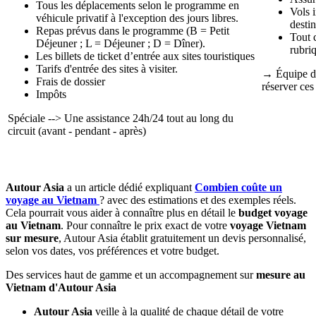
Tous les déplacements selon le programme en
Vols 
véhicule privatif à l'exception des jours libres.
destin
Repas prévus dans le programme (B = Petit
Tout 
Déjeuner ; L = Déjeuner ; D = Dîner).
rubri
Les billets de ticket d’entrée aux sites touristiques
Tarifs d'entrée des sites à visiter.
→ Équipe d’
Frais de dossier
réserver ces
Impôts
Spéciale --> Une assistance 24h/24 tout au long du
circuit (avant - pendant - après)
Autour Asia
a un article dédié expliquant
Combien coûte un
voyage au Vietnam
? avec des estimations et des exemples réels.
Cela pourrait vous aider à connaître plus en détail le
budget voyage
au Vietnam
. Pour connaître le prix exact de votre
voyage Vietnam
sur mesure
, Autour Asia établit gratuitement un devis personnalisé,
selon vos dates, vos préférences et votre budget.
Des services haut de gamme et un accompagnement sur
mesure au
Vietnam d'Autour Asia
Autour Asia
veille à la qualité de chaque détail de votre