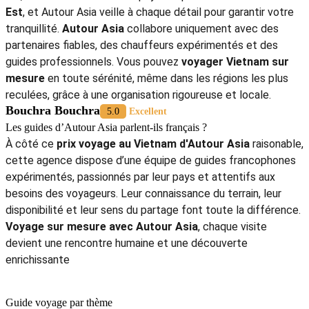
Jetez un coup d'œil aux circuits suivants :
->
Contactez-nous
pour un devis détaillé gratuit !
-
>
15 jours au Vietnam en octobre
->
Séjour Vietnam 15 jours
->
Vacances au Vietnam
18 jours
->
Itinéraire 3 semaines Vietnam
->
Voyage sur mesure Vietnam
->
Nos témoignages
->
Photos des expériences du client
5/5 - (1011 Vote)
Patrick
5.0
Excellent
Pourquoi choisir Autour Asia plutôt qu’une agence internationale ?
Choisir
Autour Asia
, c’est opter pour une expertise locale
authentique et un service direct sans intermédiaire. L’agence
locale au Vietnam connaît chaque région en profondeur et
collabore avec des partenaires soigneusement sélectionnés.
Cela permet d’offrir des
voyages sur mesure
de haute
qualité, à prix juste, avec une vraie immersion culturelle et