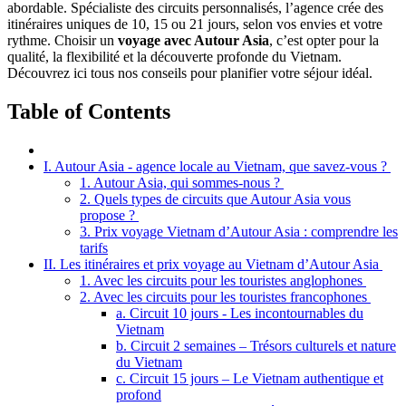
abordable. Spécialiste des circuits personnalisés, l’agence crée des
itinéraires uniques de 10, 15 ou 21 jours, selon vos envies et votre
rythme. Choisir un
voyage avec Autour Asia
, c’est opter pour la
qualité, la flexibilité et la découverte profonde du Vietnam.
Découvrez ici tous nos conseils pour planifier votre séjour idéal.
Table of Contents
I. Autour Asia - agence locale au Vietnam, que savez-vous ?
1. Autour Asia, qui sommes-nous ?
2. Quels types de circuits que Autour Asia vous
propose ?
3. Prix voyage Vietnam d’Autour Asia : comprendre les
tarifs
II. Les itinéraires et prix voyage au Vietnam d’Autour Asia
1. Avec les circuits pour les touristes anglophones
2. Avec les circuits pour les touristes francophones
a. Circuit 10 jours - Les incontournables du
Vietnam
b. Circuit 2 semaines – Trésors culturels et nature
du Vietnam
c. Circuit 15 jours – Le Vietnam authentique et
profond