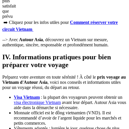
au Vietnam .
Recevoir sous 24 à 48h une proposition détaillée avec
itinéraire et tarif complet via email et WhasApp.
Autour
Asia
propose
une
large