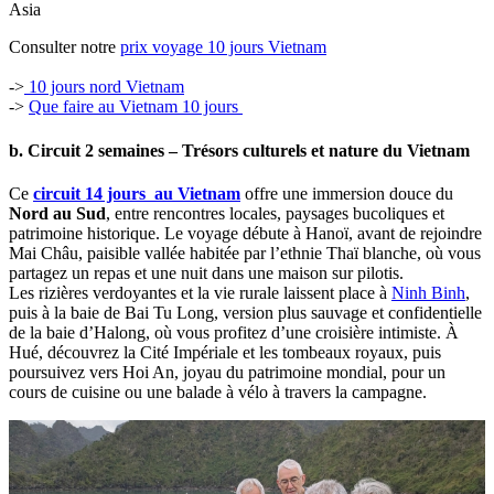
Asia
Consulter notre
prix voyage 10 jours Vietnam
->
10 jours nord Vietnam
->
Que faire au Vietnam 10 jours
b. Circuit 2 semaines – Trésors culturels et nature du Vietnam
Ce
circuit 14 jours au Vietnam
offre une immersion douce du
Nord au Sud
, entre rencontres locales, paysages bucoliques et
patrimoine historique. Le voyage débute à Hanoï, avant de rejoindre
Mai Châu, paisible vallée habitée par l’ethnie Thaï blanche, où vous
partagez un repas et une nuit dans une maison sur pilotis.
Les rizières verdoyantes et la vie rurale laissent place à
Ninh Binh
,
puis à la baie de Bai Tu Long, version plus sauvage et confidentielle
de la baie d’Halong, où vous profitez d’une croisière intimiste. À
Hué, découvrez la Cité Impériale et les tombeaux royaux, puis
poursuivez vers Hoi An, joyau du patrimoine mondial, pour un
cours de cuisine ou une balade à vélo à travers la campagne.