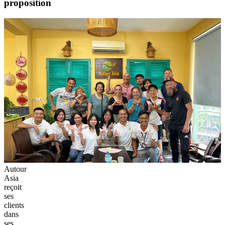
proposition
Autour
Asia
reçoit
ses
clients
dans
ses