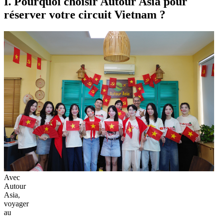
I. Pourquoi choisir Autour Asia pour
réserver votre circuit Vietnam ?
Avec
Autour
Asia,
voyager
au