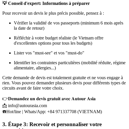
💡 Conseil d'expert: Informations à préparer
Pour recevoir un devis le plus précis possible, pensez à :
Vérifier la validité de vos passeports (minimum 6 mois après
la date de retour)
Réfléchir à votre budget réaliste (le Vietnam offre
d'excellentes options pour tous les budgets)
Lister vos "must-see" et vos "must-do"
Identifier les contraintes particulières (mobilité réduite, régime
alimentaire, allergies...)
Cette demande de devis est totalement gratuite et ne vous engage à
rien. Vous pouvez demander plusieurs devis pour différents types de
circuits avant de faire votre choix.
👉𝐃𝐞𝐦𝐚𝐧𝐝𝐞𝐳 𝐮𝐧 𝐝𝐞𝐯𝐢𝐬 𝐠𝐫𝐚𝐭𝐮𝐢𝐭 𝐚𝐯𝐞𝐜 𝐀𝐮𝐭𝐨𝐮𝐫 𝐀𝐬𝐢𝐚
📩 info@autourasia.com
☎️Hot/line | Whats/App: +84 971337708 (VIETNAM)
3. Étape 3: Recevoir et personnaliser votre