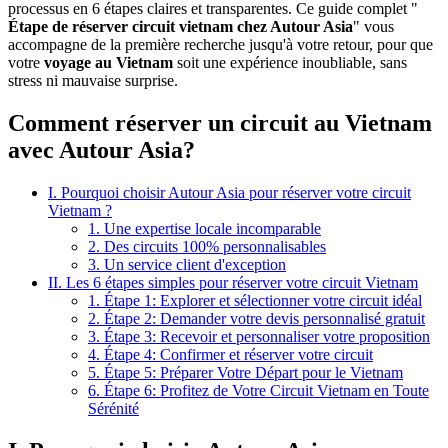
processus en 6 étapes claires et transparentes. Ce guide complet "
Étape de réserver circuit vietnam chez Autour Asia
" vous
accompagne de la première recherche jusqu'à votre retour, pour que
votre
voyage au Vietnam
soit une expérience inoubliable, sans
stress ni mauvaise surprise.
Comment réserver un circuit au Vietnam
avec Autour Asia?
I. Pourquoi choisir Autour Asia pour réserver votre circuit
Vietnam ?
1. Une expertise locale incomparable
2. Des circuits 100% personnalisables
3. Un service client d'exception
II. Les 6 étapes simples pour réserver votre circuit Vietnam
1. Étape 1: Explorer et sélectionner votre circuit idéal
2. Étape 2: Demander votre devis personnalisé gratuit
3. Étape 3: Recevoir et personnaliser votre proposition
4. Étape 4: Confirmer et réserver votre circuit
5. Étape 5: Préparer Votre Départ pour le Vietnam
6. Étape 6: Profitez de Votre Circuit Vietnam en Toute
Sérénité