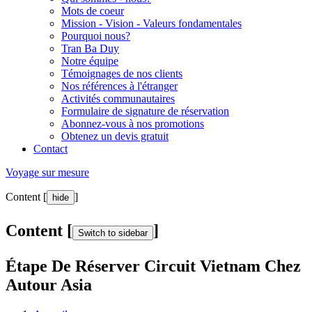
Mots de coeur
Mission - Vision - Valeurs fondamentales
Pourquoi nous?
Tran Ba Duy
Notre équipe
Témoignages de nos clients
Nos références à l'étranger
Activités communautaires
Formulaire de signature de réservation
Abonnez-vous à nos promotions
Obtenez un devis gratuit
Contact
Voyage sur mesure
Content [
]
hide
Content [
]
Switch to sidebar
Étape De Réserver Circuit Vietnam Chez
Autour Asia