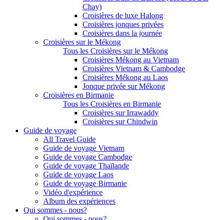
Chay)
Croisières de luxe Halong
Croisières jonques privées
Croisières dans la journée
Croisières sur le Mékong
Tous les Croisières sur le Mékong
Croisières Mékong au Vietnam
Croisières Vietnam & Cambodge
Croisières Mékong au Laos
Jonque privée sur Mékong
Croisières en Birmanie
Tous les Croisières en Birmanie
Croisières sur Irrawaddy
Croisières sur Chindwin
Guide de voyage
All Travel Guide
Guide de voyage Vietnam
Guide de voyage Cambodge
Guide de voyage Thaïlande
Guide de voyage Laos
Guide de voyage Birmanie
Vidéo d'expérience
Album des expériences
Qui sommes - nous?
Qui sommes - nous?