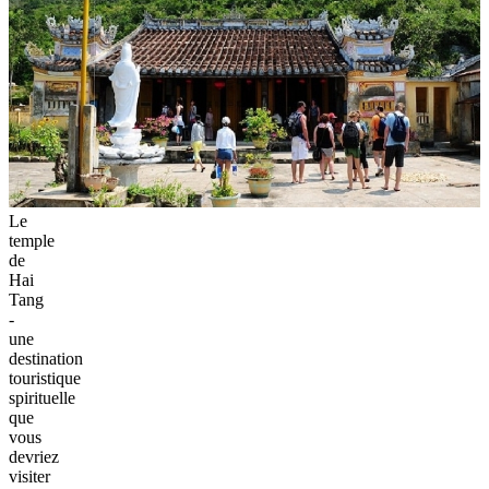
Le
temple
de
Hai
Tang
-
une
destination
touristique
spirituelle
que
vous
devriez
visiter