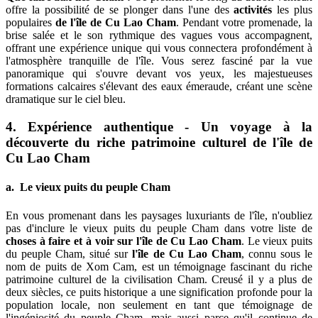
offre la possibilité de se plonger dans l'une des
activités
les plus
populaires
de l'île de Cu Lao Cham
. Pendant votre promenade, la
brise salée et le son rythmique des vagues vous accompagnent,
offrant une expérience unique qui vous connectera profondément à
l'atmosphère tranquille de l'île. Vous serez fasciné par la vue
panoramique qui s'ouvre devant vos yeux, les majestueuses
formations calcaires s'élevant des eaux émeraude, créant une scène
dramatique sur le ciel bleu.
4. Expérience authentique - Un voyage à la
découverte du riche patrimoine culturel de l'île de
Cu Lao Cham
a. Le vieux puits du peuple Cham
En vous promenant dans les paysages luxuriants de l'île, n'oubliez
pas d'inclure le vieux puits du peuple Cham dans votre liste de
choses à faire et à voir sur l'île de Cu Lao Cham
. Le vieux puits
du peuple Cham, situé sur
l'île de Cu Lao Cham
, connu sous le
nom de puits de Xom Cam, est un témoignage fascinant du riche
patrimoine culturel de la civilisation Cham. Creusé il y a plus de
deux siècles, ce puits historique a une signification profonde pour la
population locale, non seulement en tant que témoignage de
l'ingéniosité du peuple Cham, mais aussi parce qu'il continue de