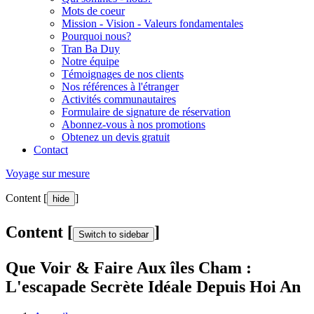
Mots de coeur
Mission - Vision - Valeurs fondamentales
Pourquoi nous?
Tran Ba Duy
Notre équipe
Témoignages de nos clients
Nos références à l'étranger
Activités communautaires
Formulaire de signature de réservation
Abonnez-vous à nos promotions
Obtenez un devis gratuit
Contact
Voyage sur mesure
Content [
]
hide
Content [
]
Switch to sidebar
Que Voir & Faire Aux îles Cham :
L'escapade Secrète Idéale Depuis Hoi An