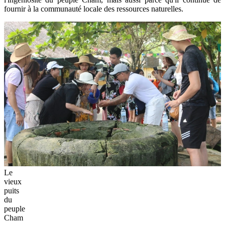
fournir à la communauté locale des ressources naturelles.
Le
vieux
puits
du
peuple
Cham