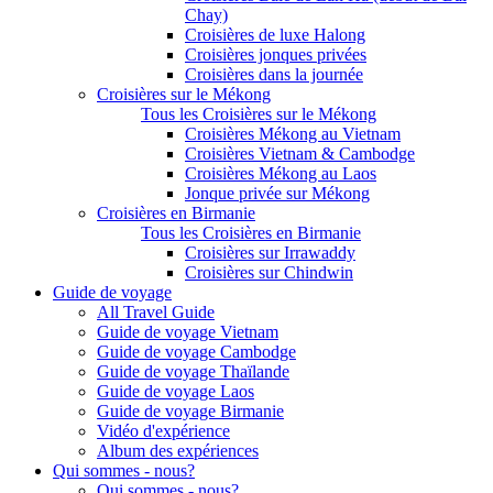
Chay)
Croisières de luxe Halong
Croisières jonques privées
Croisières dans la journée
Croisières sur le Mékong
Tous les Croisières sur le Mékong
Croisières Mékong au Vietnam
Croisières Vietnam & Cambodge
Croisières Mékong au Laos
Jonque privée sur Mékong
Croisières en Birmanie
Tous les Croisières en Birmanie
Croisières sur Irrawaddy
Croisières sur Chindwin
Guide de voyage
All Travel Guide
Guide de voyage Vietnam
Guide de voyage Cambodge
Guide de voyage Thaïlande
Guide de voyage Laos
Guide de voyage Birmanie
Vidéo d'expérience
Album des expériences
Qui sommes - nous?
Qui sommes - nous?