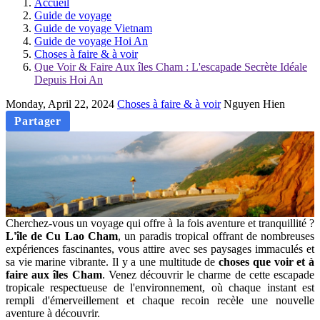
Accueil
Guide de voyage
Guide de voyage Vietnam
Guide de voyage Hoi An
Choses à faire & à voir
Que Voir & Faire Aux îles Cham : L'escapade Secrète Idéale
Depuis Hoi An
Monday, April 22, 2024
Choses à faire & à voir
Nguyen Hien
Partager
Cherchez-vous un voyage qui offre à la fois aventure et tranquillité ?
L'île de Cu Lao Cham
, un paradis tropical offrant de nombreuses
expériences fascinantes, vous attire avec ses paysages immaculés et
sa vie marine vibrante. Il y a une multitude de
choses que voir et à
faire aux îles Cham
. Venez découvrir le charme de cette escapade
tropicale respectueuse de l'environnement, où chaque instant est
rempli d'émerveillement et chaque recoin recèle une nouvelle
aventure à découvrir.