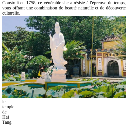
Construit en 1758, ce vénérable site a résisté à l'épreuve du temps,
vous offrant une combinaison de beauté naturelle et de découverte
culturelle.
le
temple
de
Hai
Tang
-