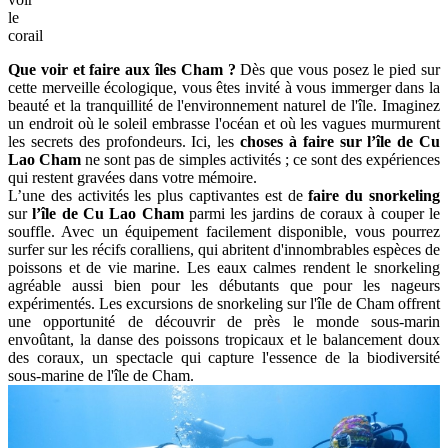
le
corail
Que voir et faire aux îles Cham ?
Dès que vous posez le pied sur
cette merveille écologique, vous êtes invité à vous immerger dans la
beauté et la tranquillité de l'environnement naturel de l'île. Imaginez
un endroit où le soleil embrasse l'océan et où les vagues murmurent
les secrets des profondeurs. Ici, les
choses à faire sur l’île de Cu
Lao Cham
ne sont pas de simples activités ; ce sont des expériences
qui restent gravées dans votre mémoire.
L’une des activités les plus captivantes est de
faire du snorkeling
sur
l’île de Cu Lao Cham
parmi les jardins de coraux à couper le
souffle. Avec un équipement facilement disponible, vous pourrez
surfer sur les récifs coralliens, qui abritent d'innombrables espèces de
poissons et de vie marine. Les eaux calmes rendent le snorkeling
agréable aussi bien pour les débutants que pour les nageurs
expérimentés. Les excursions de snorkeling sur l'île de Cham offrent
une opportunité de découvrir de près le monde sous-marin
envoûtant, la danse des poissons tropicaux et le balancement doux
des coraux, un spectacle qui capture l'essence de la biodiversité
sous-marine de l'île de Cham.