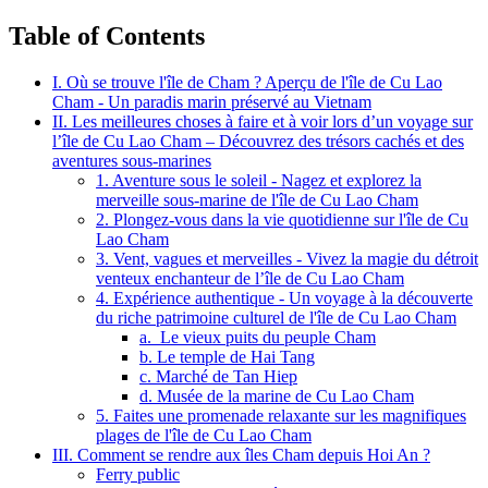
Table of Contents
I. Où se trouve l'île de Cham ? Aperçu de l'île de Cu Lao
Cham - Un paradis marin préservé au Vietnam
II. Les meilleures choses à faire et à voir lors d’un voyage sur
l’île de Cu Lao Cham – Découvrez des trésors cachés et des
aventures sous-marines
1. Aventure sous le soleil - Nagez et explorez la
merveille sous-marine de l'île de Cu Lao Cham
2. Plongez-vous dans la vie quotidienne sur l'île de Cu
Lao Cham
3. Vent, vagues et merveilles - Vivez la magie du détroit
venteux enchanteur de l’île de Cu Lao Cham
4. Expérience authentique - Un voyage à la découverte
du riche patrimoine culturel de l'île de Cu Lao Cham
a. Le vieux puits du peuple Cham
b. Le temple de Hai Tang
c. Marché de Tan Hiep
d. Musée de la marine de Cu Lao Cham
5. Faites une promenade relaxante sur les magnifiques
plages de l'île de Cu Lao Cham
III. Comment se rendre aux îles Cham depuis Hoi An ?
Ferry public