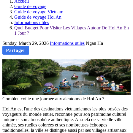
Accueil
Guide de voyage
Guide de voyage Vietnam
Guide de voyage Hoi An
Informations utiles
Quel Budget Pour Visiter Les Villages Autour De Hoi An En
1 Jour ?
Sunday, March 29, 2026
Informations utiles
Ngan Ha
Partager
Combien coûte une journée aux alentours de Hoi An ?
Hoi An‎ est l'une des‎ destinations vietnamiennes‎ les plus prisées des
voyageurs du‎ monde entier,‎ reconnue pour‎ son patrimoine culturel
unique et son atmosphère‎ authentique. Au-delà de sa‎ vieille ville
animée, ses‎ ruelles colorées et‎ ses‎ nombreuses‎ échoppes
traditionnelles, la ville‎ se distingue‎ aussi par‎ ses villages artisanaux‎