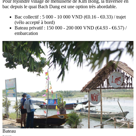
Pour rejoindre village de menuiserie de Kim Bong, la traversée en
bac depuis le quai Bach Dang est une option très abordable.
Bac collectif : 5 000 - 10 000 VND (€0.16 - €0.33) / trajet
(vélo accepté à bord)
Bateau privatif : 150 000 - 200 000 VND (€4.93 - €6.57) /
embarcation
Bateau