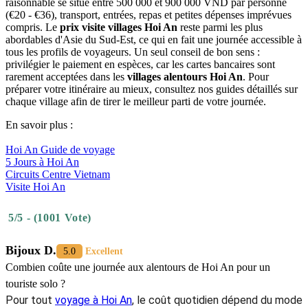
alentours
de
Hoi
An
?
Veuillez
prêter
attention
aux
frais
supplémentaires
N’hésitez pas à contacter Autour Asia,
Agence de voyage
francophone Vietnam
, pour plus d'informations.
Combien coûte une journée aux alentours de Hoi An
pour visiter
ses villages ? En résumé, un
budget voyage Hoi An 1 jour
raisonnable se situe entre 500 000 et 900 000 VND par personne
(€20 - €36), transport, entrées, repas et petites dépenses imprévues
compris. Le
prix visite villages Hoi An
reste parmi les plus
abordables d'Asie du Sud-Est, ce qui en fait une journée accessible à
tous les profils de voyageurs. Un seul conseil de bon sens :
privilégier le paiement en espèces, car les cartes bancaires sont
rarement acceptées dans les
villages alentours Hoi An
. Pour
préparer votre itinéraire au mieux, consultez nos guides détaillés sur
chaque village afin de tirer le meilleur parti de votre journée.