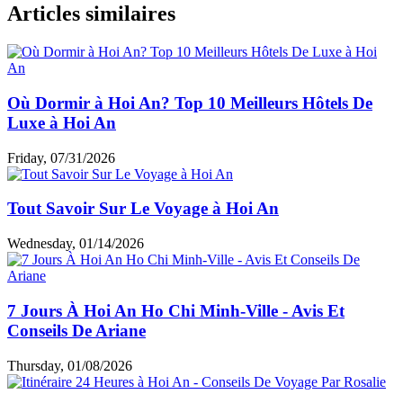
Thanh ou Tra Que (1-3 EUR/site), et les repas locaux. Si vous
optez pour une excursion guidée avec cours de cuisine, le
prix visite villages Hoi An
peut grimper jusqu'à 45 EUR. C'est
une option abordable et authentique.
Guide voyage par thème
Choses à faire & à voir
Cuisine & café
Top hébergements
Loisirs et shopping
Informations utiles
Expériences des clients
Articles similaires
Où Dormir à Hoi An? Top 10 Meilleurs Hôtels De
Luxe à Hoi An