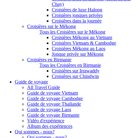
Chay)
Croisières de luxe Halong
Croisières jonques privées
Croisières dans la journée
Croisières sur le Mékong
Tous les Croisières sur le Mékong
Croisières Mékong au Vietnam
Croisières Vietnam & Cambodge
Croisières Mékong au Laos
Jonque privée sur Mékong
Croisières en Birmanie
Tous les Croisières en Birmanie
Croisières sur Irrawaddy
Croisières sur Chindwin
Guide de voyage
All Travel Guide
Guide de voyage Vietnam
Guide de voyage Cambodge
Guide de voyage Thaïlande
Guide de voyage Laos
Guide de voyage Birmanie
Vidéo d'expérience
Album des expériences
Qui sommes - nous?
Qui sommes - nous?