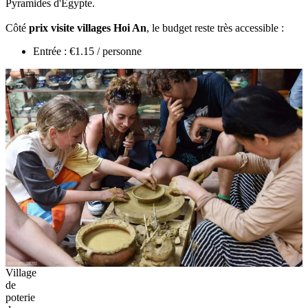
Pyramides‎ d'Égypte.
Côté
prix‎ visite villages Hoi An
, le budget reste très accessible :
Entrée : €1.15 / personne
Village
de
poterie