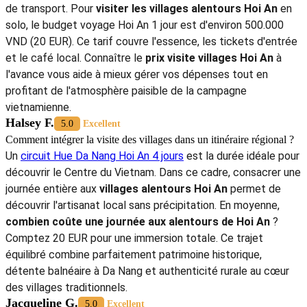
En savoir plus :
Hoi An Guide de voyage
5 Jours à Hoi An
Circuits Centre Vietnam
Visite Hoi An
5/5 - (1001 Vote)
Bijoux D.
5.0
Excellent
Combien coûte une journée aux alentours de Hoi An pour un
touriste solo ?
Pour tout
voyage à Hoi An
, le coût quotidien dépend du mode
de transport. Pour
visiter les villages alentours Hoi An
en
solo, le budget voyage Hoi An 1 jour est d'environ 500.000
VND (20 EUR). Ce tarif couvre l'essence, les tickets d'entrée
et le café local. Connaître le
prix visite villages Hoi An
à
l'avance vous aide à mieux gérer vos dépenses tout en
profitant de l'atmosphère paisible de la campagne
vietnamienne.