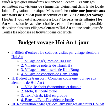
situés à quelques kilomètres seulement du‎ centre. Ces villages‎
permettent aux visiteurs de‎ s'immerger‎ pleinement‎ dans la vie‎ locale,
loin‎ de l'agitation touristique.‎ Mais
combien coûte‎ une journée‎ aux
alentours‎ de Hoi‎ An
pour découvrir ces lieux ?‎ Le
budget voyage
Hoi An 1‎ jour
est-il‎ accessible à tous‎ ? Le‎
prix visite villages‎ Hoi
An
varie‎ selon‎ les activités choisies,‎ et oui, il‎ est tout à fait possible‎
de visiter plusieurs‎
villages alentours‎ Hoi An
en une seule‎ journée.‎
Toutes les réponses‎ se trouvent dans cet‎ article.
Budget voyage Hoi An 1 jour
I. Billets d’entrée : Le coût des visites par village alentours
Hoi An
1. Village de‎ légumes de Tra Que
2. Village de poterie de Thanh Ha
3. Village de menuiserie de Kim Bong
4. Village de cocotiers de Cam Thanh
II. Budget de transport : Combien coûte une journée aux
alentours de Hoi An ?
1. Vélo, le choix économique et durable
2. Moto, la liberté totale
3. Taxi / Grab, idéal en groupe
4. Bateau / Bac, l'expérience locale
III. Restauration : Manger local aux villages alentours Hoi An