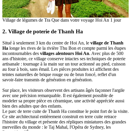
Village de légumes de Tra Que dans votre voyage Hoi An 1 jour
2. Village de poterie de Thanh Ha
Situé à‎ seulement 3 km du centre de Hoi An, le
village de‎ Thanh
Ha
longe les rives de la rivière‎ Thu Bon et compte parmi les étapes
incontournables‎ des
villages alentours Hoi An
. Avec‎ plus de 500
ans d'histoire, ce village conserve intactes ses techniques de poterie
artisanale : tournage à la main sur un tour actionné au pied,‎ cuisson
au four à bois, sans émail.‎ Les pièces‎ produites ici affichent des
teintes naturelles‎ de brique rouge ou de brun foncé, reflet d'un‎
savoir-faire‎ transmis de génération en génération.
Sur place, les‎ visiteurs observent des artisans âgés façonner‎ l'argile
avec une précision remarquable.‎ Il est également possible de
modeler sa propre pièce en céramique, une activité appréciée aussi
bien des adultes que des enfants.
Le parc de terre cuite de‎ Thanh Ha constitue le point fort de la visite.
Ce site architectural entièrement‎ construit en‎ terre cuite retrace
l'histoire du village et présente des répliques miniatures‎ des grandes‎
merveilles du monde : le Taj Mahal, l'Opéra de Sydney, les