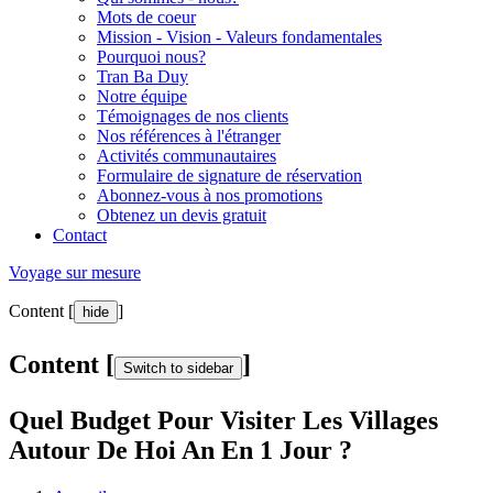
Mots de coeur
Mission - Vision - Valeurs fondamentales
Pourquoi nous?
Tran Ba Duy
Notre équipe
Témoignages de nos clients
Nos références à l'étranger
Activités communautaires
Formulaire de signature de réservation
Abonnez-vous à nos promotions
Obtenez un devis gratuit
Contact
Voyage sur mesure
Content [
]
hide
Content [
]
Switch to sidebar
Quel Budget Pour Visiter Les Villages
Autour De Hoi An En 1 Jour ?