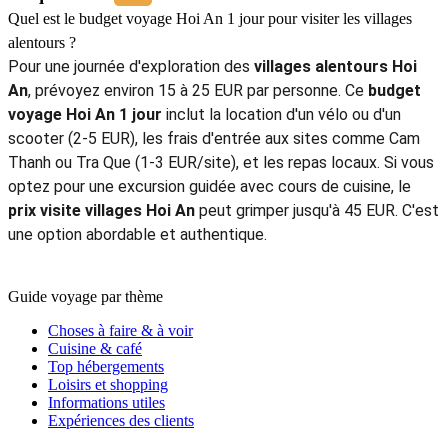
Halsey F.
5.0
Excellent
Comment intégrer la visite des villages dans un itinéraire régional ?
Un
circuit Hue Da Nang Hoi An 4 jours
est la durée idéale pour
découvrir le Centre du Vietnam. Dans ce cadre, consacrer une
journée entière aux
villages alentours Hoi An
permet de
découvrir l'artisanat local sans précipitation. En moyenne,
combien coûte une journée aux alentours de Hoi An
?
Comptez 20 EUR pour une immersion totale. Ce trajet
équilibré combine parfaitement patrimoine historique,
détente balnéaire à Da Nang et authenticité rurale au cœur
des villages traditionnels.
Jacqueline G.
5.0
Excellent
Quel est le budget voyage Hoi An 1 jour pour visiter les villages
alentours ?
Pour une journée d'exploration des
villages alentours Hoi
An
, prévoyez environ 15 à 25 EUR par personne. Ce
budget
voyage Hoi An 1 jour
inclut la location d'un vélo ou d'un
scooter (2-5 EUR), les frais d'entrée aux sites comme Cam