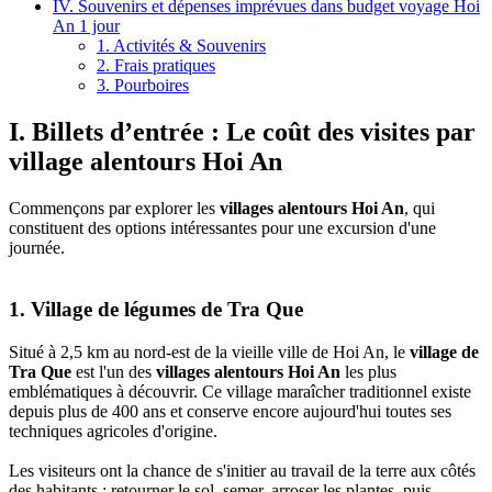
IV. Souvenirs et dépenses imprévues dans budget voyage Hoi
An 1 jour
1. Activités & Souvenirs
2. Frais pratiques
3. Pourboires
I. Billets d’entrée : Le coût des visites par
village alentours Hoi An
Commençons‎ par explorer les
villages alentours Hoi‎ An
, qui‎
constituent des options intéressantes‎ pour une excursion d'une
journée.
1. Village de‎ légumes de Tra Que
Situé à 2,5‎ km au nord-est‎ de‎ la vieille ville de Hoi An,‎ le
village‎ de
Tra Que
est l'un des
villages alentours Hoi An‎
les plus
emblématiques à‎ découvrir.‎ Ce village maraîcher traditionnel‎ existe
depuis‎ plus de 400 ans et conserve encore‎ aujourd'hui toutes ses
techniques‎ agricoles d'origine.
Les visiteurs‎ ont la chance de s'initier au travail de la‎ terre aux côtés
des habitants : retourner le‎ sol, semer, arroser les plantes, puis