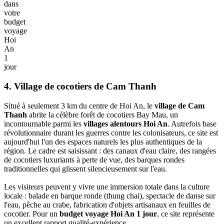
dans
votre
budget
voyage
Hoi
An
1
jour
4. Village de cocotiers de Cam Thanh
Situé à seulement 3 km du centre de Hoi An, le
village de Cam
Thanh
abrite la célèbre forêt de cocotiers Bay Mau, un
incontournable parmi les
villages alentours Hoi An
. Autrefois base
révolutionnaire durant les guerres contre les colonisateurs, ce site est
aujourd'hui l'un des espaces naturels les plus authentiques de la
région. Le cadre est saisissant : des canaux d'eau claire, des rangées
de cocotiers luxuriants à perte de vue, des barques rondes
traditionnelles qui glissent silencieusement sur l'eau.
Les visiteurs peuvent y vivre une immersion totale dans la culture
locale : balade en barque ronde (thung chai), spectacle de danse sur
l'eau, pêche au crabe, fabrication d'objets artisanaux en feuilles de
cocotier. Pour un
budget voyage Hoi An 1 jour
, ce site représente
un excellent rapport qualité-expérience.