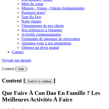
Mots de coeur
Mission - Vision - Valeurs fondamentales
Pourquoi nous?
Tran Ba Duy
Notre équipe
Témoignages de nos clients
Nos références à l'étranger
Activités communautaires
Formulaire de signature de réservation
Abonnez-vous à nos promotions
Obtenez un devis gratuit
Contact
Voyage sur mesure
Content [
]
hide
Content [
]
Switch to sidebar
Que Faire À Con Dao En Famille ? Les
Meilleures Activités À Faire