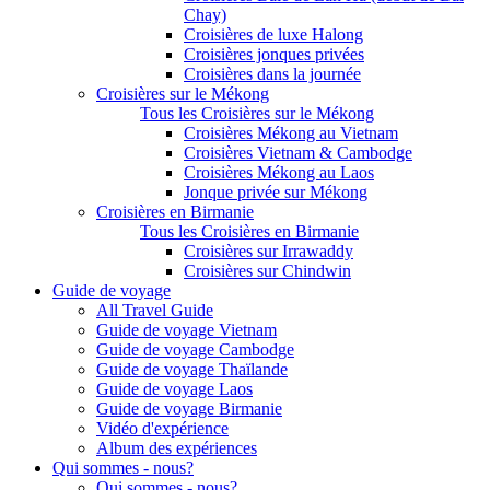
Chay)
Croisières de luxe Halong
Croisières jonques privées
Croisières dans la journée
Croisières sur le Mékong
Tous les Croisières sur le Mékong
Croisières Mékong au Vietnam
Croisières Vietnam & Cambodge
Croisières Mékong au Laos
Jonque privée sur Mékong
Croisières en Birmanie
Tous les Croisières en Birmanie
Croisières sur Irrawaddy
Croisières sur Chindwin
Guide de voyage
All Travel Guide
Guide de voyage Vietnam
Guide de voyage Cambodge
Guide de voyage Thaïlande
Guide de voyage Laos
Guide de voyage Birmanie
Vidéo d'expérience
Album des expériences
Qui sommes - nous?
Qui sommes - nous?