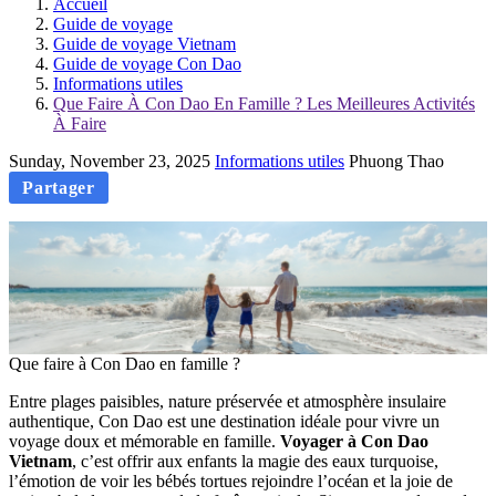
Accueil
Guide de voyage
Guide de voyage Vietnam
Guide de voyage Con Dao
Informations utiles
Que Faire À Con Dao En Famille ? Les Meilleures Activités
À Faire
Sunday, November 23, 2025
Informations utiles
Phuong Thao
Partager
Que faire à Con Dao en famille ?
Entre plages paisibles, nature préservée et atmosphère insulaire
authentique, Con Dao est une destination idéale pour vivre un
voyage doux et mémorable en famille.
Voyager à Con Dao
Vietnam
, c’est offrir aux enfants la magie des eaux turquoise,
l’émotion de voir les bébés tortues rejoindre l’océan et la joie de