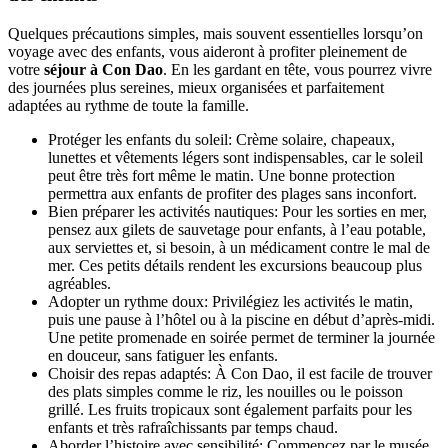
Quelques précautions simples, mais souvent essentielles lorsqu’on
voyage avec des enfants, vous aideront à profiter pleinement de
votre
séjour à Con Dao
. En les gardant en tête, vous pourrez vivre
des journées plus sereines, mieux organisées et parfaitement
adaptées au rythme de toute la famille.
Protéger les enfants du soleil: Crème solaire, chapeaux,
lunettes et vêtements légers sont indispensables, car le soleil
peut être très fort même le matin. Une bonne protection
permettra aux enfants de profiter des plages sans inconfort.
Bien préparer les activités nautiques: Pour les sorties en mer,
pensez aux gilets de sauvetage pour enfants, à l’eau potable,
aux serviettes et, si besoin, à un médicament contre le mal de
mer. Ces petits détails rendent les excursions beaucoup plus
agréables.
Adopter un rythme doux: Privilégiez les activités le matin,
puis une pause à l’hôtel ou à la piscine en début d’après-midi.
Une petite promenade en soirée permet de terminer la journée
en douceur, sans fatiguer les enfants.
Choisir des repas adaptés: À Con Dao, il est facile de trouver
des plats simples comme le riz, les nouilles ou le poisson
grillé. Les fruits tropicaux sont également parfaits pour les
enfants et très rafraîchissants par temps chaud.
Aborder l’histoire avec sensibilité: Commencez par le musée