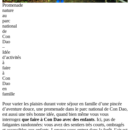
Promenade
nature
au
parc
national
de
Con
Dao
–
Idée
d’activités
à
faire
à
Con
Dao
en
famille
Pour varier les plaisirs durant votre séjour en famille d’une pincée
d’aventure douce, une promenade dans le parc national de Con Dao,
est aussi une très bonne idée, quand bien même vous vous
interrogez
que faire à Con Dao avec des enfants
. Ici, pas de
fatigantes randonnées: vous avez des sentiers très courts, ombragés
et accessibles aux enfants. Lorsque vous entrez dans la forêt, l’air est