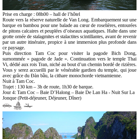
Prise en charge : 08h00 – hall de l’hôtel
Route vers la réserve naturelle de Van Long. Embarquement sur une
barque en bambou pour une balade au cœur de roselières, entourées
de pitons calcaires et peuplées d’oiseaux aquatiques. Halte dans une
grotte ornée de stalagmites et stalactites scintillantes, avant de revenir
par un autre itinéraire, propice à une immersion plus profonde dans
ce paysage.
Puis direction Tam Coc pour visiter la pagode Bich Dong,
surnommée « pagode de Jade ». Continuation vers le temple Thai
Vi, dédié aux rois Tran, niché au bout d’un chemin bordé de rizières.
Vous y serez accueilli par le vénérable gardien du temple, qui joue
avec grâce du Đàn bầu, la cithare monochorde vietnamienne.
Nuit à Tam Coc.
Trajet : 130 km – 3h de route, 1h30 de barque.
Jour 4: Tam Coc – Baie D’Halong – Baie De Lan Ha - Nuit Sur La
Jonque (Petit-déjeuner, Déjeuner, Dîner)