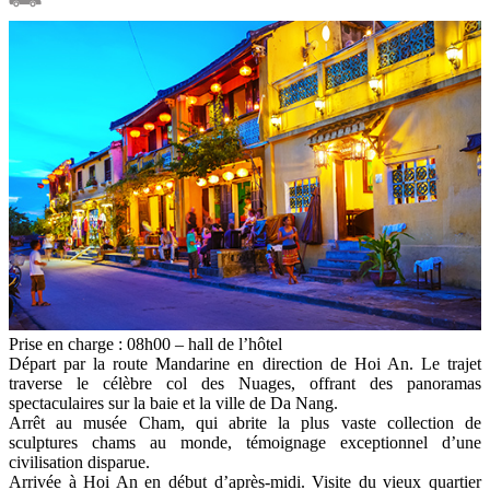
Prise en charge : 08h00 – hall de l’hôtel
Départ par la route Mandarine en direction de Hoi An. Le trajet
traverse le célèbre col des Nuages, offrant des panoramas
spectaculaires sur la baie et la ville de Da Nang.
Arrêt au musée Cham, qui abrite la plus vaste collection de
sculptures chams au monde, témoignage exceptionnel d’une
civilisation disparue.
Arrivée à Hoi An en début d’après-midi. Visite du vieux quartier