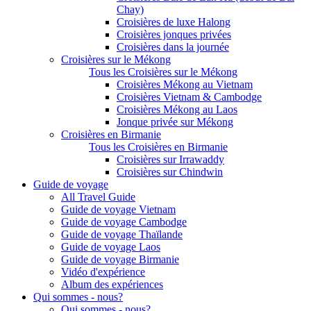
Chay)
Croisières de luxe Halong
Croisières jonques privées
Croisières dans la journée
Croisières sur le Mékong
Tous les Croisières sur le Mékong
Croisières Mékong au Vietnam
Croisières Vietnam & Cambodge
Croisières Mékong au Laos
Jonque privée sur Mékong
Croisières en Birmanie
Tous les Croisières en Birmanie
Croisières sur Irrawaddy
Croisières sur Chindwin
Guide de voyage
All Travel Guide
Guide de voyage Vietnam
Guide de voyage Cambodge
Guide de voyage Thaïlande
Guide de voyage Laos
Guide de voyage Birmanie
Vidéo d'expérience
Album des expériences
Qui sommes - nous?
Qui sommes - nous?