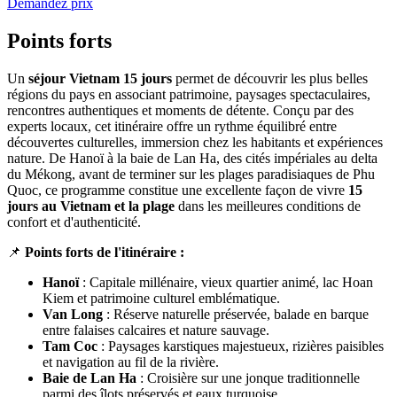
Demandez prix
Points forts
Un
séjour Vietnam 15 jours
permet de découvrir les plus belles
régions du pays en associant patrimoine, paysages spectaculaires,
rencontres authentiques et moments de détente. Conçu par des
experts locaux, cet itinéraire offre un rythme équilibré entre
découvertes culturelles, immersion chez les habitants et expériences
nature. De Hanoï à la baie de Lan Ha, des cités impériales au delta
du Mékong, avant de terminer sur les plages paradisiaques de Phu
Quoc, ce programme constitue une excellente façon de vivre
15
jours au Vietnam et la plage
dans les meilleures conditions de
confort et d'authenticité.
📌
Points forts de l'itinéraire :
Hanoï
: Capitale millénaire, vieux quartier animé, lac Hoan
Kiem et patrimoine culturel emblématique.
Van Long
: Réserve naturelle préservée, balade en barque
entre falaises calcaires et nature sauvage.
Tam Coc
: Paysages karstiques majestueux, rizières paisibles
et navigation au fil de la rivière.
Baie de Lan Ha
: Croisière sur une jonque traditionnelle
parmi des îlots préservés et eaux turquoise.