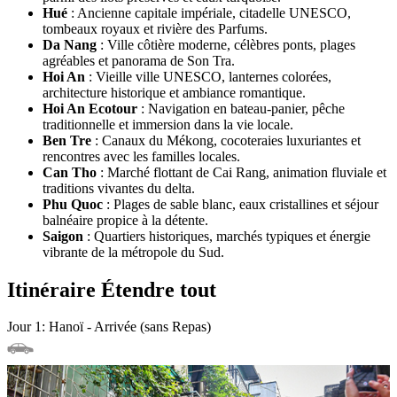
Hué
: Ancienne capitale impériale, citadelle UNESCO,
tombeaux royaux et rivière des Parfums.
Da Nang
: Ville côtière moderne, célèbres ponts, plages
agréables et panorama de Son Tra.
Hoi An
: Vieille ville UNESCO, lanternes colorées,
architecture historique et ambiance romantique.
Hoi An Ecotour
: Navigation en bateau-panier, pêche
traditionnelle et immersion dans la vie locale.
Ben Tre
: Canaux du Mékong, cocoteraies luxuriantes et
rencontres avec les familles locales.
Can Tho
: Marché flottant de Cai Rang, animation fluviale et
traditions vivantes du delta.
Phu Quoc
: Plages de sable blanc, eaux cristallines et séjour
balnéaire propice à la détente.
Saigon
: Quartiers historiques, marchés typiques et énergie
vibrante de la métropole du Sud.
Itinéraire
Étendre tout
Jour 1: Hanoï - Arrivée (sans Repas)