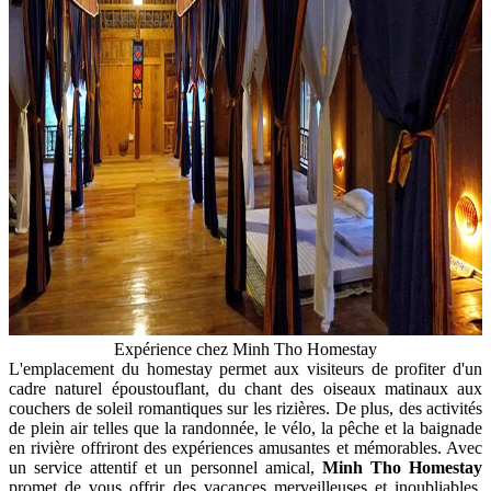
Expérience chez Minh Tho Homestay
L'emplacement du homestay permet aux visiteurs de profiter d'un
cadre naturel époustouflant, du chant des oiseaux matinaux aux
couchers de soleil romantiques sur les rizières. De plus, des activités
de plein air telles que la randonnée, le vélo, la pêche et la baignade
en rivière offriront des expériences amusantes et mémorables. Avec
un service attentif et un personnel amical,
Minh Tho Homestay
promet de vous offrir des vacances merveilleuses et inoubliables.