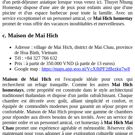
d'un petit-déjeuner asiatique lorsque vous venez ici. Thuyet Nhung
Homestay dispose d'une aire de jeux pour enfants ainsi que d'une
piscine et d'un espace barbecue pour toute la famille. Avec un
service exceptionnel et un personnel amical, ce
Mai Hich homestay
promet de vous offrir des vacances inoubliables et merveilleuses.
c. Maison de Mai Hich
Adresse : village de Mai Hich, district de Mai Chau, province
de Hoa Binh, Vietnam
Tél : +84 327 766 632
Prix : à partir de 350.000 VND (à partir de 13 euros)
Google map :
https://maps.app.goo.gl/VcXfhPF2tBezkg7w8
Maison de Mai Hich
est l'escapade idéale pour ceux qui
recherchent un refuge tranquille. Comme les autres
Mai Hich
homestays
, cette propriété est construite dans le style architectural
traditionnel thaïlandais et dispose d'un jardin rafraîchissant. Chaque
chambre est décorée avec goût, alliant simplicité et confort, et
équipée de commodités modernes pour garantir un séjour propre et
confortable. Maison de Mai Hich propose une gamme de chambres
pour répondre aux divers besoins de ses invités. Avec un service de
premier ordre et un personnel amical, cet homestay à
Mai Hich Mai
Chau
promet une expérience agréable et mémorable. Réservez dès
maintenant pour vous adonner à une exploration culturelle unique et