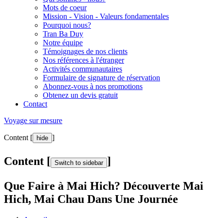
Mots de coeur
Mission - Vision - Valeurs fondamentales
Pourquoi nous?
Tran Ba Duy
Notre équipe
Témoignages de nos clients
Nos références à l'étranger
Activités communautaires
Formulaire de signature de réservation
Abonnez-vous à nos promotions
Obtenez un devis gratuit
Contact
Voyage sur mesure
Content [
]
hide
Content [
]
Switch to sidebar
Que Faire à Mai Hich? Découverte Mai
Hich, Mai Chau Dans Une Journée