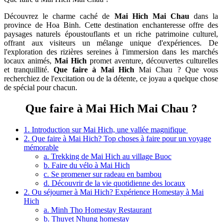
Découvrez le charme caché de
Mai Hich Mai Chau
dans la
province de Hoa Binh. Cette destination enchanteresse offre des
paysages naturels époustouflants et un riche patrimoine culturel,
offrant aux visiteurs un mélange unique d'expériences. De
l'exploration des rizières sereines à l'immersion dans les marchés
locaux animés,
Mai Hich
promet aventure, découvertes culturelles
et tranquillité.
Que faire à Mai Hich
Mai Chau ? Que vous
recherchiez de l'excitation ou de la détente, ce joyau a quelque chose
de spécial pour chacun.
Que faire à Mai Hich Mai Chau ?
1. Introduction sur Mai Hich, une vallée magnifique
2. Que faire à Mai Hich? Top choses à faire pour un voyage
mémorable
a. Trekking de Mai Hich au village Buoc
b. Faire du vélo à Mai Hich
c. Se promener sur radeau en bambou
d. Découvrir de la vie quotidienne des locaux
2. Ou séjourner à Mai Hich? Expérience Homestay à Mai
Hich
a. Minh Tho Homestay Restaurant
b. Thuyet Nhung homestay