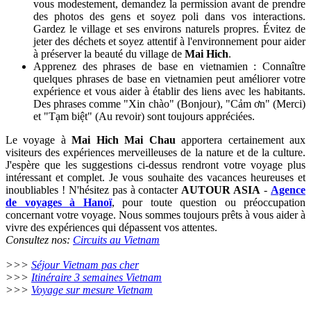
vous modestement, demandez la permission avant de prendre
des photos des gens et soyez poli dans vos interactions.
Gardez le village et ses environs naturels propres. Évitez de
jeter des déchets et soyez attentif à l'environnement pour aider
à préserver la beauté du village de
Mai Hich
.
Apprenez des phrases de base en vietnamien : Connaître
quelques phrases de base en vietnamien peut améliorer votre
expérience et vous aider à établir des liens avec les habitants.
Des phrases comme "Xin chào" (Bonjour), "Cảm ơn" (Merci)
et "Tạm biệt" (Au revoir) sont toujours appréciées.
Le voyage à
Mai Hich Mai Chau
apportera certainement aux
visiteurs des expériences merveilleuses de la nature et de la culture.
J'espère que les suggestions ci-dessus rendront votre voyage plus
intéressant et complet. Je vous souhaite des vacances heureuses et
inoubliables ! N'hésitez pas à contacter
AUTOUR ASIA
-
Agence
de voyages à Hanoï
, pour toute question ou préoccupation
concernant votre voyage. Nous sommes toujours prêts à vous aider à
vivre des expériences qui dépassent vos attentes.
Consultez nos:
Circuits au Vietnam
>>>
S
éjour Vietnam pas cher
>>>
I
tinéraire 3 semaines Vietnam
>>>
Voyage sur mesure Vietnam