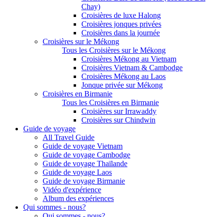
Chay)
Croisières de luxe Halong
Croisières jonques privées
Croisières dans la journée
Croisières sur le Mékong
Tous les Croisières sur le Mékong
Croisières Mékong au Vietnam
Croisières Vietnam & Cambodge
Croisières Mékong au Laos
Jonque privée sur Mékong
Croisières en Birmanie
Tous les Croisières en Birmanie
Croisières sur Irrawaddy
Croisières sur Chindwin
Guide de voyage
All Travel Guide
Guide de voyage Vietnam
Guide de voyage Cambodge
Guide de voyage Thaïlande
Guide de voyage Laos
Guide de voyage Birmanie
Vidéo d'expérience
Album des expériences
Qui sommes - nous?
Qui sommes - nous?