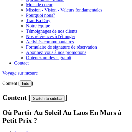
Mots de coeur
Mission - Vision - Valeurs fondamentales
Pourquoi nous?
Tran Ba Duy
Notre équipe
Témoignages de nos clients
Nos références à l'étranger
Activités communautaires
Formulaire de signature de réservation
Abonnez-vous à nos promotions
Obtenez un devis gratuit
Contact
Voyage sur mesure
Content [
]
hide
Content [
]
Switch to sidebar
Où Partir Au Soleil Au Laos En Mars à
Petit Prix ?