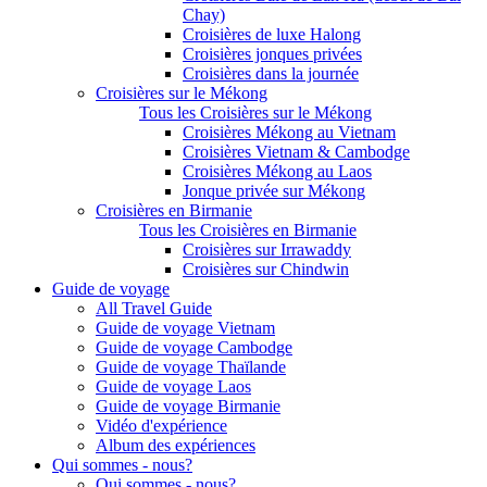
Chay)
Croisières de luxe Halong
Croisières jonques privées
Croisières dans la journée
Croisières sur le Mékong
Tous les Croisières sur le Mékong
Croisières Mékong au Vietnam
Croisières Vietnam & Cambodge
Croisières Mékong au Laos
Jonque privée sur Mékong
Croisières en Birmanie
Tous les Croisières en Birmanie
Croisières sur Irrawaddy
Croisières sur Chindwin
Guide de voyage
All Travel Guide
Guide de voyage Vietnam
Guide de voyage Cambodge
Guide de voyage Thaïlande
Guide de voyage Laos
Guide de voyage Birmanie
Vidéo d'expérience
Album des expériences
Qui sommes - nous?
Qui sommes - nous?