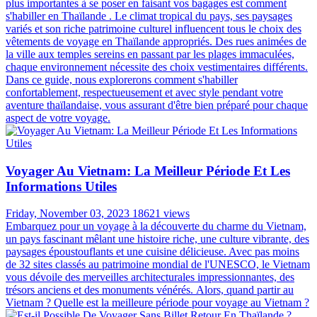
plus importantes à se poser en faisant vos bagages est comment
s'habiller en Thaïlande . Le climat tropical du pays, ses paysages
variés et son riche patrimoine culturel influencent tous le choix des
vêtements de voyage en Thaïlande appropriés. Des rues animées de
la ville aux temples sereins en passant par les plages immaculées,
chaque environnement nécessite des choix vestimentaires différents.
Dans ce guide, nous explorerons comment s'habiller
confortablement, respectueusement et avec style pendant votre
aventure thaïlandaise, vous assurant d'être bien préparé pour chaque
aspect de votre voyage.
Voyager Au Vietnam: La Meilleur Période Et Les
Informations Utiles
Friday, November 03, 2023
18621 views
Embarquez pour un voyage à la découverte du charme du Vietnam,
un pays fascinant mêlant une histoire riche, une culture vibrante, des
paysages époustouflants et une cuisine délicieuse. Avec pas moins
de 32 sites classés au patrimoine mondial de l'UNESCO, le Vietnam
vous dévoile des merveilles architecturales impressionnantes, des
trésors anciens et des monuments vénérés. Alors, quand partir au
Vietnam ? Quelle est la meilleure période pour voyage au Vietnam ?