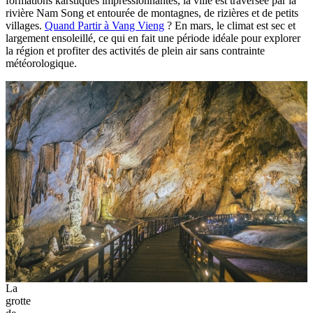
formations karstiques impressionnantes, la ville est traversée par la
rivière Nam Song et entourée de montagnes, de rizières et de petits
villages.
Quand Partir à Vang Vieng
? En mars, le climat est sec et
largement ensoleillé, ce qui en fait une période idéale pour explorer
la région et profiter des activités de plein air sans contrainte
météorologique.
La
grotte