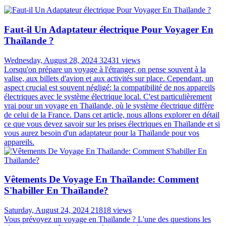
Faut-il Un Adaptateur électrique Pour Voyager En
Thaïlande ?
Wednesday, August 28, 2024
32431 views
Lorsqu'on prépare un voyage à l'étranger, on pense souvent à la
valise, aux billets d'avion et aux activités sur place. Cependant, un
aspect crucial est souvent négligé: la compatibilité de nos appareils
électriques avec le système électrique local. C'est particulièrement
vrai pour un voyage en Thaïlande, où le système électrique diffère
de celui de la France. Dans cet article, nous allons explorer en détail
ce que vous devez savoir sur les prises électriques en Thaïlande et si
vous aurez besoin d'un adaptateur pour la Thaïlande pour vos
appareils.
Vêtements De Voyage En Thaïlande: Comment
S'habiller En Thaïlande?
Saturday, August 24, 2024
21818 views
Vous prévoyez un voyage en Thaïlande ? L'une des questions les