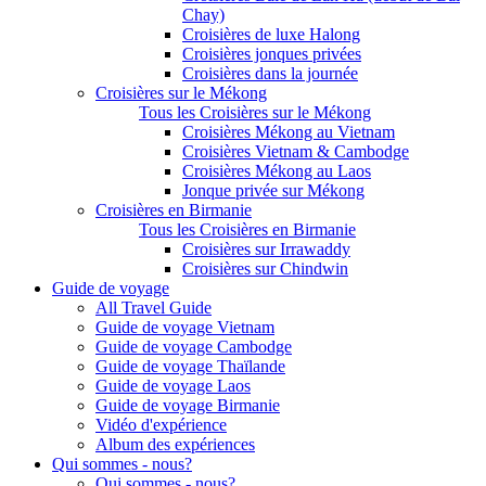
Chay)
Croisières de luxe Halong
Croisières jonques privées
Croisières dans la journée
Croisières sur le Mékong
Tous les Croisières sur le Mékong
Croisières Mékong au Vietnam
Croisières Vietnam & Cambodge
Croisières Mékong au Laos
Jonque privée sur Mékong
Croisières en Birmanie
Tous les Croisières en Birmanie
Croisières sur Irrawaddy
Croisières sur Chindwin
Guide de voyage
All Travel Guide
Guide de voyage Vietnam
Guide de voyage Cambodge
Guide de voyage Thaïlande
Guide de voyage Laos
Guide de voyage Birmanie
Vidéo d'expérience
Album des expériences
Qui sommes - nous?
Qui sommes - nous?