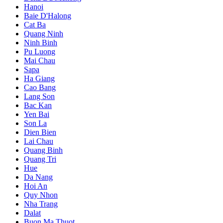
Hanoi
Baie D'Halong
Cat Ba
Quang Ninh
Ninh Binh
Pu Luong
Mai Chau
Sapa
Ha Giang
Cao Bang
Lang Son
Bac Kan
Yen Bai
Son La
Dien Bien
Lai Chau
Quang Binh
Quang Tri
Hue
Da Nang
Hoi An
Quy Nhon
Nha Trang
Dalat
Buon Ma Thuot