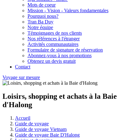
Mots de coeur
Mission - Vision - Valeurs fondamentales
Pourquoi nous?
Tran Ba Duy
Notre équipe
Témoignages de nos clients
Nos références à l'étranger
Activités communautaires
Formulaire de signature de réservation
Abonnez-vous à nos promotions
Obtenez un devis gratuit
Contact
Voyage sur mesure
Loisirs, shopping et achats à la Baie
d'Halong
Accueil
Guide de voyage
Guide de voyage Vietnam
Guide de voyage Baie D'Halong