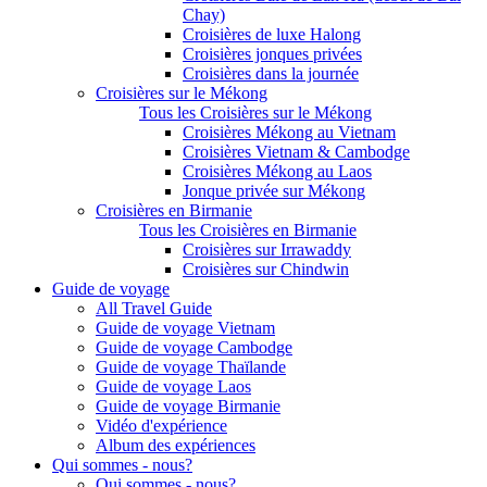
Chay)
Croisières de luxe Halong
Croisières jonques privées
Croisières dans la journée
Croisières sur le Mékong
Tous les Croisières sur le Mékong
Croisières Mékong au Vietnam
Croisières Vietnam & Cambodge
Croisières Mékong au Laos
Jonque privée sur Mékong
Croisières en Birmanie
Tous les Croisières en Birmanie
Croisières sur Irrawaddy
Croisières sur Chindwin
Guide de voyage
All Travel Guide
Guide de voyage Vietnam
Guide de voyage Cambodge
Guide de voyage Thaïlande
Guide de voyage Laos
Guide de voyage Birmanie
Vidéo d'expérience
Album des expériences
Qui sommes - nous?
Qui sommes - nous?