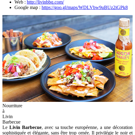
Web :
http://livinbbq.com/
Google map :
https://goo.gl/maps/WDLVbw9uBUz2iGPk8
Nourriture
à
Livin
Barbecue
Le
Livin Barbecue
, avec sa touche européenne, a une décoration
sophistiquée et élégante, sans être trop ornée. Il privilégie le noir et