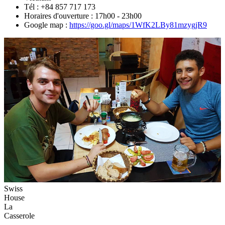
Tél : +84 857 717 173
Horaires d'ouverture : 17h00 - 23h00
Google map :
https://goo.gl/maps/1WfK2LBy81mzygjR9
Swiss
House
La
Casserole