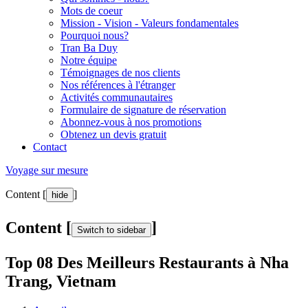
Mots de coeur
Mission - Vision - Valeurs fondamentales
Pourquoi nous?
Tran Ba Duy
Notre équipe
Témoignages de nos clients
Nos références à l'étranger
Activités communautaires
Formulaire de signature de réservation
Abonnez-vous à nos promotions
Obtenez un devis gratuit
Contact
Voyage sur mesure
Content [
]
hide
Content [
]
Switch to sidebar
Top 08 Des Meilleurs Restaurants à Nha
Trang, Vietnam