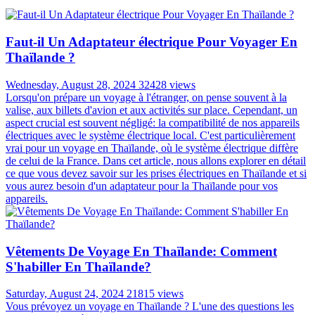
Faut-il Un Adaptateur électrique Pour Voyager En
Thaïlande ?
Wednesday, August 28, 2024
32428 views
Lorsqu'on prépare un voyage à l'étranger, on pense souvent à la
valise, aux billets d'avion et aux activités sur place. Cependant, un
aspect crucial est souvent négligé: la compatibilité de nos appareils
électriques avec le système électrique local. C'est particulièrement
vrai pour un voyage en Thaïlande, où le système électrique diffère
de celui de la France. Dans cet article, nous allons explorer en détail
ce que vous devez savoir sur les prises électriques en Thaïlande et si
vous aurez besoin d'un adaptateur pour la Thaïlande pour vos
appareils.
Vêtements De Voyage En Thaïlande: Comment
S'habiller En Thaïlande?
Saturday, August 24, 2024
21815 views
Vous prévoyez un voyage en Thaïlande ? L'une des questions les