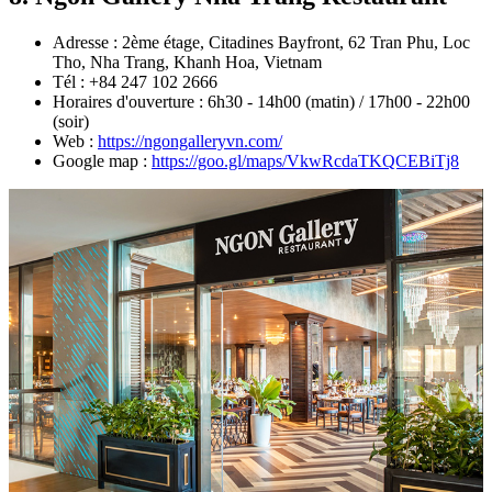
Adresse : 2ème étage, Citadines Bayfront, 62 Tran Phu, Loc
Tho, Nha Trang, Khanh Hoa, Vietnam
Tél : +84 247 102 2666
Horaires d'ouverture : 6h30 - 14h00 (matin) / 17h00 - 22h00
(soir)
Web :
https://ngongalleryvn.com/
Google map :
https://goo.gl/maps/VkwRcdaTKQCEBiTj8