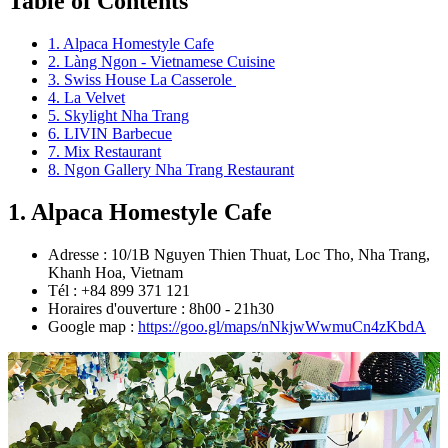
Table of Contents
1. Alpaca Homestyle Cafe
2. Làng Ngon - Vietnamese Cuisine
3. Swiss House La Casserole
4. La Velvet
5. Skylight Nha Trang
6. LIVIN Barbecue
7. Mix Restaurant
8. Ngon Gallery Nha Trang Restaurant
1. Alpaca Homestyle Cafe
Adresse : 10/1B Nguyen Thien Thuat, Loc Tho, Nha Trang,
Khanh Hoa, Vietnam
Tél : +84 899 371 121
Horaires d'ouverture : 8h00 - 21h30
Google map :
https://goo.gl/maps/nNkjwWwmuCn4zKbdA