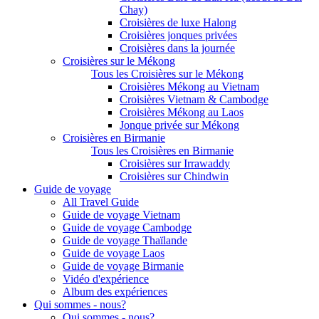
Chay)
Croisières de luxe Halong
Croisières jonques privées
Croisières dans la journée
Croisières sur le Mékong
Tous les Croisières sur le Mékong
Croisières Mékong au Vietnam
Croisières Vietnam & Cambodge
Croisières Mékong au Laos
Jonque privée sur Mékong
Croisières en Birmanie
Tous les Croisières en Birmanie
Croisières sur Irrawaddy
Croisières sur Chindwin
Guide de voyage
All Travel Guide
Guide de voyage Vietnam
Guide de voyage Cambodge
Guide de voyage Thaïlande
Guide de voyage Laos
Guide de voyage Birmanie
Vidéo d'expérience
Album des expériences
Qui sommes - nous?
Qui sommes - nous?