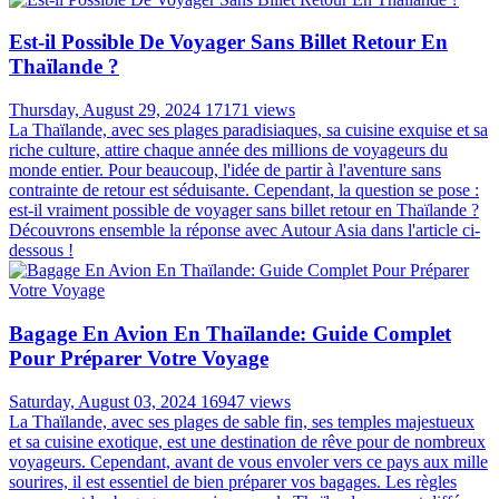
Est-il Possible De Voyager Sans Billet Retour En
Thaïlande ?
Thursday, August 29, 2024
17171 views
La Thaïlande, avec ses plages paradisiaques, sa cuisine exquise et sa
riche culture, attire chaque année des millions de voyageurs du
monde entier. Pour beaucoup, l'idée de partir à l'aventure sans
contrainte de retour est séduisante. Cependant, la question se pose :
est-il vraiment possible de voyager sans billet retour en Thaïlande ?
Découvrons ensemble la réponse avec Autour Asia dans l'article ci-
dessous !
Bagage En Avion En Thaïlande: Guide Complet
Pour Préparer Votre Voyage
Saturday, August 03, 2024
16947 views
La Thaïlande, avec ses plages de sable fin, ses temples majestueux
et sa cuisine exotique, est une destination de rêve pour de nombreux
voyageurs. Cependant, avant de vous envoler vers ce pays aux mille
sourires, il est essentiel de bien préparer vos bagages. Les règles