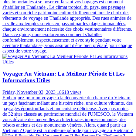
plus importantes à se poser en faisant vos bagages est comment
s'habiller en Thaïlande . Le climat tropical du pays, ses paysages
variés et son riche patrimoine culturel influencent tous le choix des
vêtements de voyage en Thaïlande appropriés. Des rues animées de
la ville aux temples sereins en passant par les plages immaculées,
chaque environnement nécessite des choix vestimentaires différents.
Dans ce guide, nous explorerons comment s'habiller
confortablement, respectueusement et avec style pendant votre
aventure thaïlandaise, vous assurant d'être bien préparé pour chaque
aspect de votre voyage.
Voyager Au Vietnam: La Meilleur Période Et Les
Informations Utiles
Friday, November 03, 2023
18618 views
Embarquez pour un voyage à la découverte du charme du Vietnam,
un pays fascinant mêlant une histoire riche, une culture vibrante, des
paysages époustouflants et une cuisine délicieuse. Avec pas moins
de 32 sites classés au patrimoine mondial de l'UNESCO, le Vietnam
vous dévoile des merveilles architecturales impressionnantes, des
trésors anciens et des monuments vénérés. Alors, quand partir au
Vietnam ? Quelle est la meilleure période pour voyage au Vietnam ?