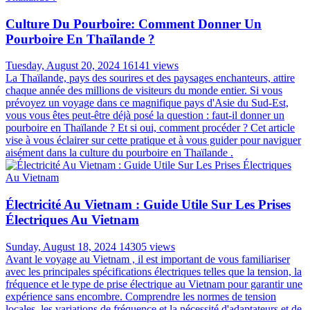
Culture Du Pourboire: Comment Donner Un
Pourboire En Thaïlande ?
Tuesday, August 20, 2024
16141 views
La Thaïlande, pays des sourires et des paysages enchanteurs, attire
chaque année des millions de visiteurs du monde entier. Si vous
prévoyez un voyage dans ce magnifique pays d'Asie du Sud-Est,
vous vous êtes peut-être déjà posé la question : faut-il donner un
pourboire en Thaïlande ? Et si oui, comment procéder ? Cet article
vise à vous éclairer sur cette pratique et à vous guider pour naviguer
aisément dans la culture du pourboire en Thaïlande .
Électricité Au Vietnam : Guide Utile Sur Les Prises
Électriques Au Vietnam
Sunday, August 18, 2024
14305 views
Avant le voyage au Vietnam , il est important de vous familiariser
avec les principales spécifications électriques telles que la tension, la
fréquence et le type de prise électrique au Vietnam pour garantir une
expérience sans encombre. Comprendre les normes de tension
locales, les variations de fréquence et la nécessité d'adaptateurs et de