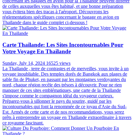
concernant les bagages en avion pour la Thaïlande peuvent différer
de celles auxquelles vous êtes habitué, et une bonne préparation
vous évitera bien des tracas à l'aéroport. Découvrons les
réglementations spécifiques concernant le bagage en avion en
Thaïlande dans le guide complet ci-dessous !
Carte Thaïlande: Les Sites Incontournables Pour
Votre Voyage En Thaïlande
Sunday, July 14, 2024
16525 views
La Thaïlande , terre de contrastes et de merveilles, vous invite à un
voyage inoubliable. Des temples dorés de Bangkok aux plages de
sable fin de Phuket, en passant par les montagnes verdoyantes du
nord, chaque région recèle des trésors à découvrir. Pour ne rien
manquer de ces sites emblématiques, une carte de la Thaïlande
s'impose comme le compagnon idéal du voyageur curieux.
Préparez-vous à sillonner le pays du sourire, guidé par les
incontournables qui font la renommée de ce joyau d'Asie du Sud-
Est. Armés de cette carte et de nos recommandations, vous serez
prêts à entreprendre un voyage en Thaïlande extraordinaire à travers
ce royaume fascinant.