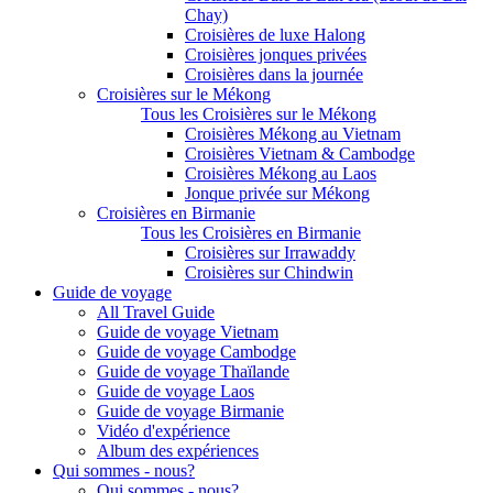
Chay)
Croisières de luxe Halong
Croisières jonques privées
Croisières dans la journée
Croisières sur le Mékong
Tous les Croisières sur le Mékong
Croisières Mékong au Vietnam
Croisières Vietnam & Cambodge
Croisières Mékong au Laos
Jonque privée sur Mékong
Croisières en Birmanie
Tous les Croisières en Birmanie
Croisières sur Irrawaddy
Croisières sur Chindwin
Guide de voyage
All Travel Guide
Guide de voyage Vietnam
Guide de voyage Cambodge
Guide de voyage Thaïlande
Guide de voyage Laos
Guide de voyage Birmanie
Vidéo d'expérience
Album des expériences
Qui sommes - nous?
Qui sommes - nous?