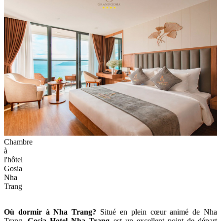
Chambre
à
l'hôtel
Gosia
Nha
Trang
Où dormir à Nha Trang?
Situé en plein cœur animé de Nha
Trang,
Gosia Hotel Nha Trang
est un excellent point de départ