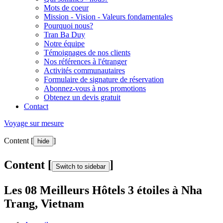
Mots de coeur
Mission - Vision - Valeurs fondamentales
Pourquoi nous?
Tran Ba Duy
Notre équipe
Témoignages de nos clients
Nos références à l'étranger
Activités communautaires
Formulaire de signature de réservation
Abonnez-vous à nos promotions
Obtenez un devis gratuit
Contact
Voyage sur mesure
Content [
]
hide
Content [
]
Switch to sidebar
Les 08 Meilleurs Hôtels 3 étoiles à Nha
Trang, Vietnam