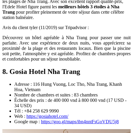
les plages de Nha Trang. Avec son excellent rapport qualité-prix,
l'Edele Hotel figure parmi les
meilleurs hôtels 3 étoiles à Nha
Trang
pour profiter pleinement de votre séjour dans cette célèbre
station balnéaire.
Avis du client tyler (11/2019) sur Tripadvisor :
Découvrez un hôtel agréable à Nha Trang pour passer une nuit
parfaite. Avec une expérience de deux nuits, vous apprécierez sa
proximité de la plage et des restaurants locaux. Bien que la piscine
soit petite, l'atmosphère y est agréable. Profitez de chambres propres
et confortables pour un séjour inoubliable.
8. Gosia Hotel Nha Trang
Adresse : 116 Hung Vuong, Loc Tho, Nha Trang, Khanh
Hoa, Vietnam
Nombre de chambres et suites : 83 chambres
Échelle des prix : de 400 000 vnd à 800 000 vnd (17 USD -
34 USD)
Tél : +84 258 629 9990
Web :
https://gosiahotel.com/
Google map :
https://goo.gl/maps/ibn4nntFsGoVDU5j8