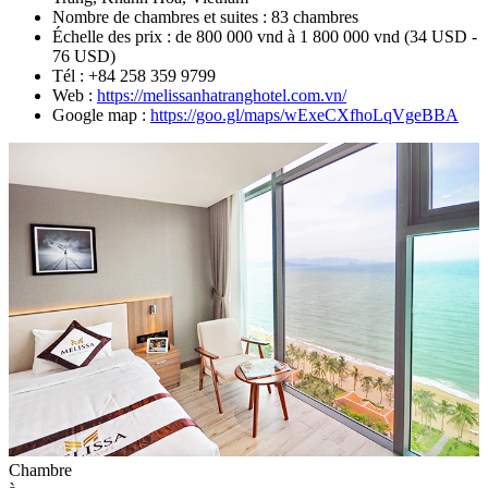
Nombre de chambres et suites : 83 chambres
Échelle des prix : de 800 000 vnd à 1 800 000 vnd (34 USD -
76 USD)
Tél : +84 258 359 9799
Web :
https://melissanhatranghotel.com.vn/
Google map :
https://goo.gl/maps/wExeCXfhoLqVgeBBA
Chambre