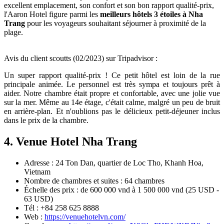
excellent emplacement, son confort et son bon rapport qualité-prix,
l'Aaron Hotel figure parmi les
meilleurs hôtels 3 étoiles à Nha
Trang
pour les voyageurs souhaitant séjourner à proximité de la
plage.
Avis du client scoutts (02/2023) sur Tripadvisor :
Un super rapport qualité-prix ! Ce petit hôtel est loin de la rue
principale animée. Le personnel est très sympa et toujours prêt à
aider. Notre chambre était propre et confortable, avec une jolie vue
sur la mer. Même au 14e étage, c'était calme, malgré un peu de bruit
en arrière-plan. Et n'oublions pas le délicieux petit-déjeuner inclus
dans le prix de la chambre.
4. Venue Hotel Nha Trang
Adresse : 24 Ton Dan, quartier de Loc Tho, Khanh Hoa,
Vietnam
Nombre de chambres et suites : 64 chambres
Échelle des prix : de 600 000 vnd à 1 500 000 vnd (25 USD -
63 USD)
Tél : +84 258 625 8888
Web :
https://venuehotelvn.com/