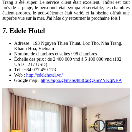
Trang a été super. Le service client était excellent, l'hôtel est tout
près de la plage, le personnel était sympa et serviable, les chambres
étaient propres, le petit-déjeuner était varié, et la piscine offrait une
superbe vue sur la mer. J'ai hâte d'y retourner la prochaine fois !
7. Edele Hotel
Adresse : 193 Nguyen Thien Thuat, Loc Tho, Nha Trang,
Khanh Hoa, Vietnam
Nombre de chambres et suites : 98 chambres
Échelle des prix : de 2 400 000 vnd à 5 100 000 vnd (102
USD - 217 USD)
Tél : +84 977 459 173
Web :
http://edelehotel.vn/
Google map :
https://goo.gl/maps/8t3CaRgsSrZYKqNEA