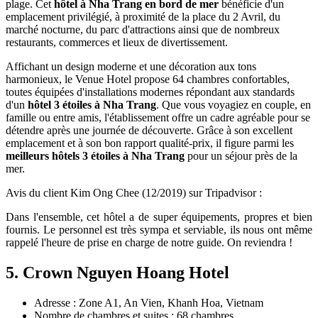
plage. Cet
hôtel à Nha Trang en bord de mer
bénéficie d'un
emplacement privilégié, à proximité de la place du 2 Avril, du
marché nocturne, du parc d'attractions ainsi que de nombreux
restaurants, commerces et lieux de divertissement.
Affichant un design moderne et une décoration aux tons
harmonieux, le Venue Hotel propose 64 chambres confortables,
toutes équipées d'installations modernes répondant aux standards
d'un
hôtel 3 étoiles à Nha Trang
. Que vous voyagiez en couple, en
famille ou entre amis, l'établissement offre un cadre agréable pour se
détendre après une journée de découverte. Grâce à son excellent
emplacement et à son bon rapport qualité-prix, il figure parmi les
meilleurs hôtels 3 étoiles à Nha Trang
pour un séjour près de la
mer.
Avis du client Kim Ong Chee (12/2019) sur Tripadvisor :
Dans l'ensemble, cet hôtel a de super équipements, propres et bien
fournis. Le personnel est très sympa et serviable, ils nous ont même
rappelé l'heure de prise en charge de notre guide. On reviendra !
5. Crown Nguyen Hoang Hotel
Adresse : Zone A1, An Vien, Khanh Hoa, Vietnam
Nombre de chambres et suites : 68 chambres