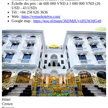
Échelle des prix : de 600 000 VND à 1 000 000 VND (26
USD - 43 USD)
Tél : +84 258 626 3636
Web :
https://venuehotelvn.com/
Google map :
https://goo.gl/maps/36DMdUyxHUhQtfGg8
Hôtel
Crown