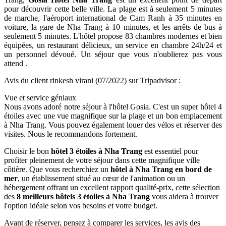
pour découvrir cette belle ville. La plage est à seulement 5 minutes
de marche, l'aéroport international de Cam Ranh à 35 minutes en
voiture, la gare de Nha Trang à 10 minutes, et les arrêts de bus à
seulement 5 minutes. L'hôtel propose 83 chambres modernes et bien
équipées, un restaurant délicieux, un service en chambre 24h/24 et
un personnel dévoué. Un séjour que vous n'oublierez pas vous
attend .
Avis du client rinkesh virani (07/2022) sur Tripadvisor :
Vue et service géniaux
Nous avons adoré notre séjour à l'hôtel Gosia. C'est un super hôtel 4
étoiles avec une vue magnifique sur la plage et un bon emplacement
à Nha Trang. Vous pouvez également louer des vélos et réserver des
visites. Nous le recommandons fortement.
Choisir le bon
hôtel 3 étoiles à Nha Trang
est essentiel pour
profiter pleinement de votre séjour dans cette magnifique ville
côtière. Que vous recherchiez un
hôtel à Nha Trang en bord de
mer
, un établissement situé au cœur de l'animation ou un
hébergement offrant un excellent rapport qualité-prix, cette sélection
des
8 meilleurs hôtels 3 étoiles à Nha Trang
vous aidera à trouver
l'option idéale selon vos besoins et votre budget.
Avant de réserver, pensez à comparer les services, les avis des