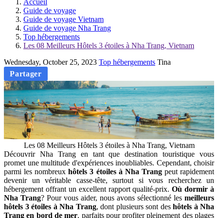
Accueil
Guide de voyage
Guide de voyage Vietnam
Guide de voyage Nha Trang
Top hébergements
Les 08 Meilleurs Hôtels 3 étoiles à Nha Trang, Vietnam
Wednesday, October 25, 2023
Top hébergements
Tina
Partager
Les 08 Meilleurs Hôtels 3 étoiles à Nha Trang, Vietnam
Découvrir Nha Trang en tant que destination touristique vous
promet une multitude d'expériences inoubliables. Cependant, choisir
parmi les nombreux
hôtels 3 étoiles à Nha Trang
peut rapidement
devenir un véritable casse-tête, surtout si vous recherchez un
hébergement offrant un excellent rapport qualité-prix.
Où dormir à
Nha Trang
? Pour vous aider, nous avons sélectionné les
meilleurs
hôtels 3 étoiles à Nha Trang
, dont plusieurs sont des
hôtels à Nha
Trang en bord de mer
, parfaits pour profiter pleinement des plages