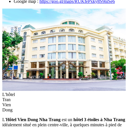
Google map :
https://goo.gl/maps/RUKfePxky8S9niSe6
L'hôtel
Tran
Vien
Dong
L'
Hôtel Vien Dong Nha Trang
est un
hôtel 3 étoiles à Nha Trang
idéalement situé en plein centre-ville, à quelques minutes à pied de