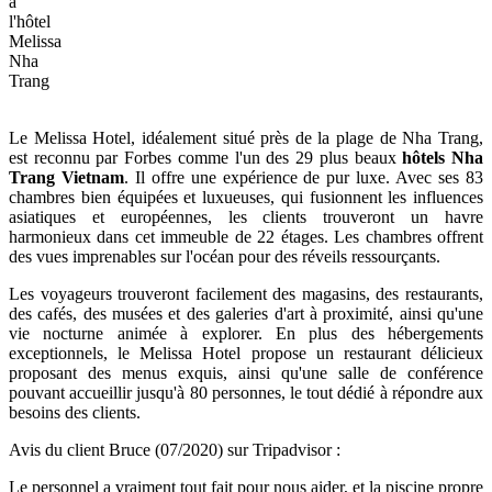
à
l'hôtel
Melissa
Nha
Trang
Le Melissa Hotel, idéalement situé près de la plage de Nha Trang,
est reconnu par Forbes comme l'un des 29 plus beaux
hôtels Nha
Trang Vietnam
. Il offre une expérience de pur luxe. Avec ses 83
chambres bien équipées et luxueuses, qui fusionnent les influences
asiatiques et européennes, les clients trouveront un havre
harmonieux dans cet immeuble de 22 étages. Les chambres offrent
des vues imprenables sur l'océan pour des réveils ressourçants.
Les voyageurs trouveront facilement des magasins, des restaurants,
des cafés, des musées et des galeries d'art à proximité, ainsi qu'une
vie nocturne animée à explorer. En plus des hébergements
exceptionnels, le Melissa Hotel propose un restaurant délicieux
proposant des menus exquis, ainsi qu'une salle de conférence
pouvant accueillir jusqu'à 80 personnes, le tout dédié à répondre aux
besoins des clients.
Avis du client Bruce (07/2020) sur Tripadvisor :
Le personnel a vraiment tout fait pour nous aider, et la piscine propre