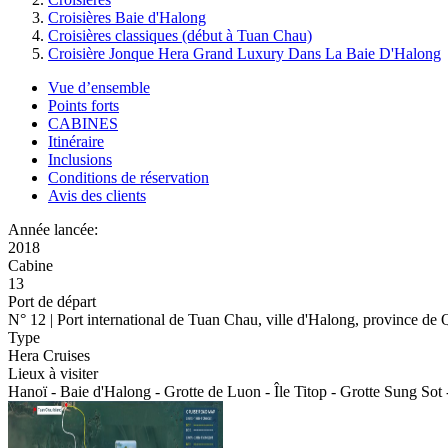
Croisières Baie d'Halong
Croisières classiques (début à Tuan Chau)
Croisière Jonque Hera Grand Luxury Dans La Baie D'Halong
Vue d’ensemble
Points forts
CABINES
Itinéraire
Inclusions
Conditions de réservation
Avis des clients
Année lancée:
2018
Cabine
13
Port de départ
N° 12 | Port international de Tuan Chau, ville d'Halong, province d
Type
Hera Cruises
Lieux à visiter
Hanoï - Baie d'Halong - Grotte de Luon - Île Titop - Grotte Sung Sot