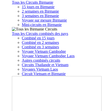
Tous les Circuits Birmanie
15 jours en Birmanie
2 semaines en Birmanie
3 semaines en Birmanie
Voyage sur mesure Birmanie
Mini-circuits en Birmanie
Tous les Circuits combinés des pays
Combiné en 15 jours
Combiné en 2 semaines
Combiné en 3 semaines
Voyage Vietnam Cambodge
Voyage Vietnam Cambodge Laos
Autres combinés circuits
Circuits Thaïlande et Vietnam
Voyages Vietnam Laos
Circuit Vietnam et Birmanie