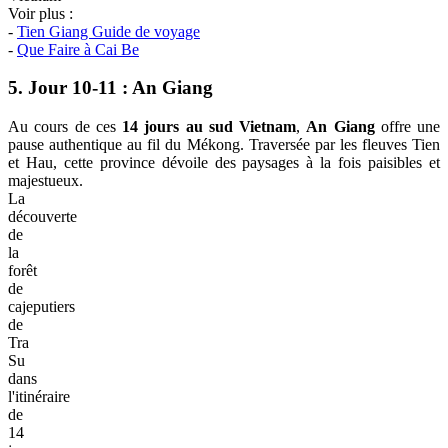
Voir plus :
-
Tien Giang Guide de voyage
-
Que Faire à Cai Be
5. Jour 10-11 : An Giang
Au cours de ces
14 jours au sud Vietnam
,
An Giang
offre une
pause authentique au fil du Mékong. Traversée par les fleuves Tien
et Hau, cette province dévoile des paysages à la fois paisibles et
majestueux.
La
découverte
de
la
forêt
de
cajeputiers
de
Tra
Su
dans
l'itinéraire
de
14