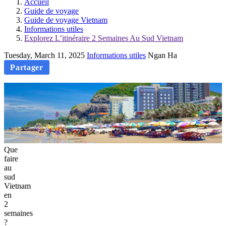
Accueil
Guide de voyage
Guide de voyage Vietnam
Informations utiles
Explorez L’itinéraire 2 Semaines Au Sud Vietnam
Tuesday, March 11, 2025
Informations utiles
Ngan Ha
Partager
Que
faire
au
sud
Vietnam
en
2
semaines
?