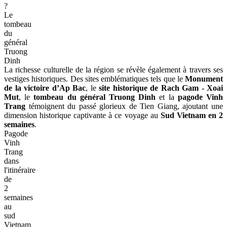
?
Le
tombeau
du
général
Truong
Dinh
La richesse culturelle de la région se révèle également à travers ses
vestiges historiques. Des sites emblématiques tels que le
Monument
de la victoire d’Ap Bac
, le
site historique de Rach Gam - Xoai
Mut
, le
tombeau du général Truong Dinh
et la
pagode Vinh
Trang
témoignent du passé glorieux de Tien Giang, ajoutant une
dimension historique captivante à ce voyage au
Sud Vietnam en 2
semaines
.
Pagode
Vinh
Trang
dans
l'itinéraire
de
2
semaines
au
sud
Vietnam