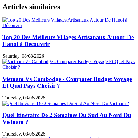
les activités et autres frais. Ainsi, le coût estimé pour
2
semaines au sud Vietnam
est d’environ 700 $. En tenant
compte des billets d’avion, le budget total pour 14 jours au
sud Vietnam se situe entre 1700 et 2500 $ par personne.
Guide voyage par thème
Choses à faire & à voir
Cuisine & café
Top hébergements
Loisirs et shopping
Informations utiles
Expériences des clients
Articles similaires
Top 20 Des Meilleurs Villages Artisanaux Autour De
Hanoi à Découvrir