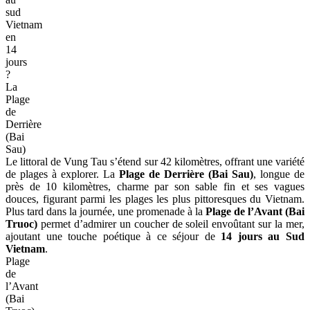
sud
Vietnam
en
14
jours
?
La
Plage
de
Derrière
(Bai
Sau)
Le littoral de Vung Tau s’étend sur 42 kilomètres, offrant une variété
de plages à explorer. La
Plage de Derrière (Bai Sau)
, longue de
près de 10 kilomètres, charme par son sable fin et ses vagues
douces, figurant parmi les plages les plus pittoresques du Vietnam.
Plus tard dans la journée, une promenade à la
Plage de l’Avant (Bai
Truoc)
permet d’admirer un coucher de soleil envoûtant sur la mer,
ajoutant une touche poétique à ce séjour de
14 jours au Sud
Vietnam
.
Plage
de
l’Avant
(Bai