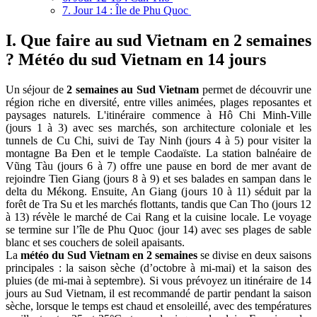
7. Jour 14 : Île de Phu Quoc
I. Que faire au sud Vietnam en 2 semaines
? Météo du sud Vietnam en 14 jours
Un séjour de
2 semaines au Sud Vietnam
permet de découvrir une
région riche en diversité, entre villes animées, plages reposantes et
paysages naturels. L'itinéraire commence à Hô Chi Minh-Ville
(jours 1 à 3) avec ses marchés, son architecture coloniale et les
tunnels de Cu Chi, suivi de Tay Ninh (jours 4 à 5) pour visiter la
montagne Ba Đen et le temple Caodaïste. La station balnéaire de
Vũng Tàu (jours 6 à 7) offre une pause en bord de mer avant de
rejoindre Tien Giang (jours 8 à 9) et ses balades en sampan dans le
delta du Mékong. Ensuite, An Giang (jours 10 à 11) séduit par la
forêt de Tra Su et les marchés flottants, tandis que Can Tho (jours 12
à 13) révèle le marché de Cai Rang et la cuisine locale. Le voyage
se termine sur l’île de Phu Quoc (jour 14) avec ses plages de sable
blanc et ses couchers de soleil apaisants.
La
météo du Sud Vietnam en 2 semaines
se divise en deux saisons
principales : la saison sèche (d’octobre à mi-mai) et la saison des
pluies (de mi-mai à septembre). Si vous prévoyez un itinéraire de 14
jours au Sud Vietnam, il est recommandé de partir pendant la saison
sèche, lorsque le temps est chaud et ensoleillé, avec des températures