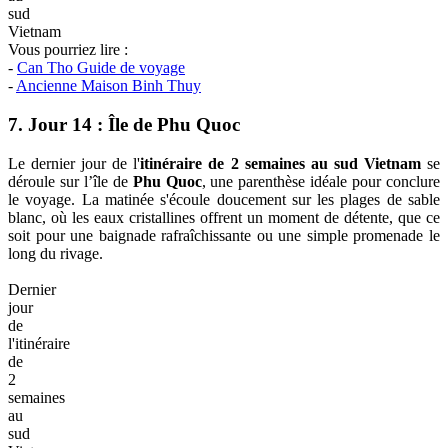
Une
visite
de
l'ancienne
maison
Binh
Thuy
dans
l'itinéraire
de
voyage
de
2
semaines
au
sud
Vietnam
Vous pourriez lire :
-
Can Tho Guide de voyage
-
Ancienne Maison Binh Thuy
7. Jour 14 : Île de Phu Quoc