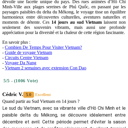
découvrir les saveurs authentiques de Phu Quoc, avec des fruits de
mer fraîchement pêchés et des spécialités locales. C’est l’occasion
d’emporter un dernier souvenir gourmand de cette île pleine de
charme.
Plus de détails :
-
Phu Quoc Guide de voyage
-
Itinéraire 3 Jours à Phu Quoc
Dans l’après-midi, le vol retour vers Hô Chi Minh-Ville marque la
fin de ces
14 jours au sud Vietnam
. Le voyage s’achève avec des
souvenirs vibrants, entre paysages tropicaux, découvertes culturelles
et instants de sérénité, laissant une empreinte inoubliable de cette
région fascinante.
Si vous avez envie de découvrir le sud Vietnam, n'hésitez pas à
contacter Autour Asia,
Agence de voyage francophone Vietnam
.
Cet
itinéraire de 2 semaines au sud Vietnam
offre une immersion
complète dans une région riche en contrastes, où chaque étape
dévoile une facette unique du pays. Des rues animées d’Hô Chi
Minh-Ville aux plages sereines de Phú Quốc, en passant par les
paysages paisibles du delta du Mékong, le voyage tisse un équilibre
harmonieux entre découvertes culturelles, aventures naturelles et
moments de détente. Ces
14 jours au sud Vietnam
laissent non
seulement des souvenirs vibrants, mais aussi une profonde
appréciation pour la diversité et la chaleur de cette région fascinante.
En savoir plus :