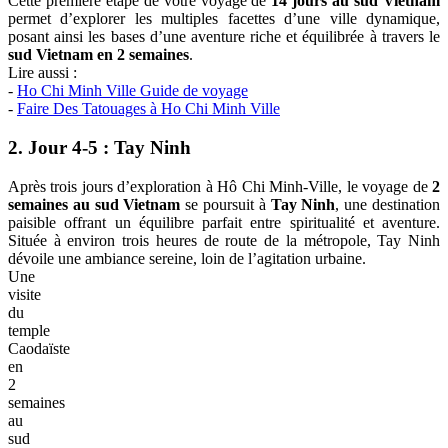
Cette première étape de votre voyage de
14 jours au sud Vietnam
permet d’explorer les multiples facettes d’une ville dynamique,
posant ainsi les bases d’une aventure riche et équilibrée à travers le
sud Vietnam en 2 semaines
.
Lire aussi :
-
Ho Chi Minh Ville Guide de voyage
-
Faire Des Tatouages à Ho Chi Minh Ville
2. Jour 4-5 : Tay Ninh
Après trois jours d’exploration à Hô Chi Minh-Ville, le voyage de
2
semaines au sud Vietnam
se poursuit à
Tay Ninh
, une destination
paisible offrant un équilibre parfait entre spiritualité et aventure.
Située à environ trois heures de route de la métropole, Tay Ninh
dévoile une ambiance sereine, loin de l’agitation urbaine.
Une
visite
du
temple
Caodaïste
en
2
semaines
au
sud