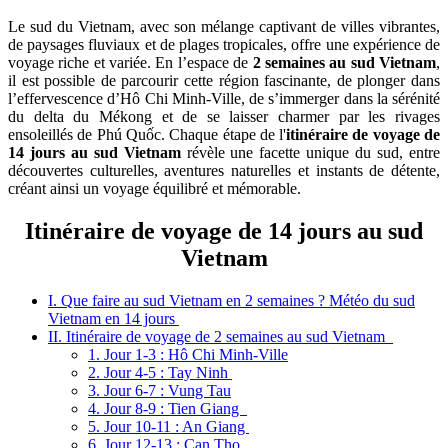
Le sud du Vietnam, avec son mélange captivant de villes vibrantes,
de paysages fluviaux et de plages tropicales, offre une expérience de
voyage riche et variée. En l’espace de
2 semaines au sud Vietnam
,
il est possible de parcourir cette région fascinante, de plonger dans
l’effervescence d’Hô Chi Minh-Ville, de s’immerger dans la sérénité
du delta du Mékong et de se laisser charmer par les rivages
ensoleillés de Phú Quốc. Chaque étape de l'
itinéraire de voyage de
14 jours au sud Vietnam
révèle une facette unique du sud, entre
découvertes culturelles, aventures naturelles et instants de détente,
créant ainsi un voyage équilibré et mémorable.
Itinéraire de voyage de 14 jours au sud
Vietnam
I. Que faire au sud Vietnam en 2 semaines ? Météo du sud
Vietnam en 14 jours
II. Itinéraire de voyage de 2 semaines au sud Vietnam
1. Jour 1-3 : Hô Chi Minh-Ville
2. Jour 4-5 : Tay Ninh
3. Jour 6-7 : Vung Tau
4. Jour 8-9 : Tien Giang
5. Jour 10-11 : An Giang
6. Jour 12-13 : Can Tho