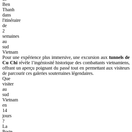
Ben
Thanh
dans
l'itinéraire
de
2
semaines
au
sud
Vietnam
Pour une expérience plus immersive, une excursion aux
tunnels de
Cu Chi
révèle l’ingéniosité historique des combattants vietnamiens,
offrant un aperçu poignant du passé tout en permettant aux visiteurs
de parcourir ces galeries souterraines légendaires.
Que
visiter
au
sud
Vietnam
en
14
jours
?
La
Poste