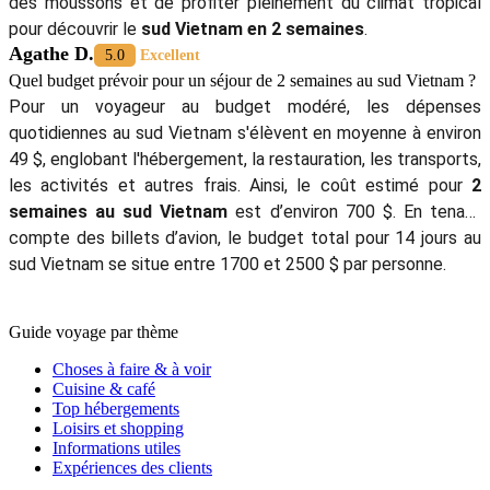
-
Combien De Temps Pour Visiter Vietnam?
-
Guide de voyage Vietnam
-
Circuits Centre Vietnam
-
Voyage Da Nang
-
Vietnam 2 semaines avec extension Con Dao
5/5 - (1006 Vote)
Cédric V.
5.0
Excellent
Quand partir au Sud Vietnam en 14 jours ?
Le sud du Vietnam, avec sa vibrante ville d'Hô Chi Minh et le
paisible delta du Mékong, se découvre idéalement entre
décembre et avril. Cette période permet d’éviter la saison
des moussons et de profiter pleinement du climat tropical
pour découvrir le
sud Vietnam en 2 semaines
.
Agathe D.
5.0
Excellent
Quel budget prévoir pour un séjour de 2 semaines au sud Vietnam ?
Pour un voyageur au budget modéré, les dépenses
quotidiennes au sud Vietnam s'élèvent en moyenne à environ
49 $, englobant l'hébergement, la restauration, les transports,