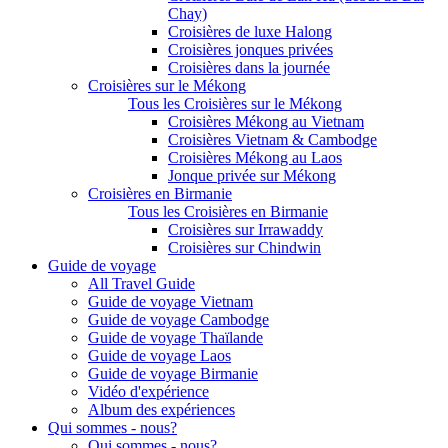
Chay)
Croisières de luxe Halong
Croisières jonques privées
Croisières dans la journée
Croisières sur le Mékong
Tous les Croisières sur le Mékong
Croisières Mékong au Vietnam
Croisières Vietnam & Cambodge
Croisières Mékong au Laos
Jonque privée sur Mékong
Croisières en Birmanie
Tous les Croisières en Birmanie
Croisières sur Irrawaddy
Croisières sur Chindwin
Guide de voyage
All Travel Guide
Guide de voyage Vietnam
Guide de voyage Cambodge
Guide de voyage Thaïlande
Guide de voyage Laos
Guide de voyage Birmanie
Vidéo d'expérience
Album des expériences
Qui sommes - nous?
Qui sommes - nous?