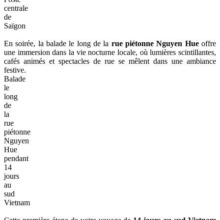
centrale
de
Saïgon
En soirée, la balade le long de la
rue piétonne Nguyen Hue
offre
une immersion dans la vie nocturne locale, où lumières scintillantes,
cafés animés et spectacles de rue se mêlent dans une ambiance
festive.
Balade
le
long
de
la
rue
piétonne
Nguyen
Hue
pendant
14
jours
au
sud
Vietnam