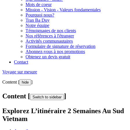
Mots de coeur
Mission - Vision - Valeurs fondamentales
Pourquoi nous?
Tran Ba Duy
Notre équipe
Témoignages de nos clients
Nos références à l'étranger
Activités communautaires
Formulaire de signature de réservation
Abonnez-vous à nos promotions
Obtenez un devis gratuit
Contact
Voyage sur mesure
Content [
]
hide
Content [
]
Switch to sidebar
Explorez L’itinéraire 2 Semaines Au Sud
Vietnam