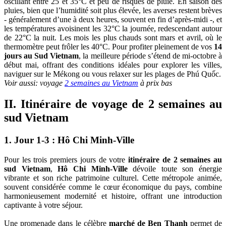
oscillant entre 25 et 35°C et peu de risques de pluie. En saison des
pluies, bien que l’humidité soit plus élevée, les averses restent brèves
- généralement d’une à deux heures, souvent en fin d’après-midi -, et
les températures avoisinent les 32°C la journée, redescendant autour
de 22°C la nuit. Les mois les plus chauds sont mars et avril, où le
thermomètre peut frôler les 40°C. Pour profiter pleinement de vos
14
jours au Sud Vietnam
, la meilleure période s’étend de mi-octobre à
début mai, offrant des conditions idéales pour explorer les villes,
naviguer sur le Mékong ou vous relaxer sur les plages de Phú Quốc.
Voir aussi: voyage
2 semaines au Vietnam
à prix bas
II. Itinéraire de voyage de 2 semaines au
sud Vietnam
1. Jour 1-3 : Hô Chi Minh-Ville
Pour les trois premiers jours de votre
itinéraire de 2 semaines au
sud Vietnam
,
Hô Chi Minh-Ville
dévoile toute son énergie
vibrante et son riche patrimoine culturel. Cette métropole animée,
souvent considérée comme le cœur économique du pays, combine
harmonieusement modernité et histoire, offrant une introduction
captivante à votre séjour.
Une promenade dans le célèbre
marché de Ben Thanh
permet de