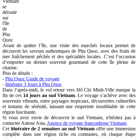
Le dernier jour de l'
itinéraire de 2 semaines au sud Vietnam
se
déroule sur l’île de
Phu Quoc
, une parenthèse idéale pour conclure
le voyage. La matinée s'écoule doucement sur les plages de sable
blanc, où les eaux cristallines offrent un moment de détente, que ce
soit pour une baignade rafraîchissante ou une simple promenade le
long du rivage.
Dernier
jour
de
l'itinéraire
de
2
semaines
au
sud
Vietnam
se
déroule
sur
l'île
de
Phu
Quoc
Avant de quitter l’île, une visite des marchés locaux permet de