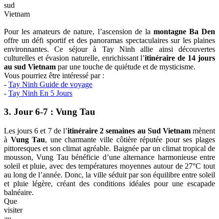
sud
Vietnam
Pour les amateurs de nature, l’ascension de la
montagne Ba Den
offre un défi sportif et des panoramas spectaculaires sur les plaines
environnantes. Ce séjour à Tay Ninh allie ainsi découvertes
culturelles et évasion naturelle, enrichissant l’
itinéraire de 14 jours
au sud Vietnam
par une touche de quiétude et de mysticisme.
Vous pourriez être intéressé par :
-
Tay Ninh Guide de voyage
-
Tay Ninh En 5 Jours
3. Jour 6-7 : Vung Tau
Les jours 6 et 7 de l’
itinéraire 2 semaines au Sud Vietnam
mènent
à
Vung Tau
, une charmante ville côtière réputée pour ses plages
pittoresques et son climat agréable. Baignée par un climat tropical de
mousson, Vung Tau bénéficie d’une alternance harmonieuse entre
soleil et pluie, avec des températures moyennes autour de 27°C tout
au long de l’année. Donc, la ville séduit par son équilibre entre soleil
et pluie légère, créant des conditions idéales pour une escapade
balnéaire.
Que
visiter
au