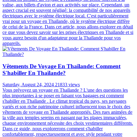
Articles les plus lus
Faut-il Un Adaptateur électrique Pour Voyager En
Thaïlande ?
Wednesday, August 28, 2024
32469 views
Lorsqu'on prépare un voyage à l'étranger, on pense souvent à la
valise, aux billets d'avion et aux activités sur place. Cependant, un
aspect crucial est souvent négligé: la compatibilité de nos appareils
électriques avec le système électrique local. C'est particulièrement
vrai pour un voyage en Thaïlande, où le système électrique diffère
de celui de la France. Dans cet article, nous allons explorer en détail
ce que vous devez savoir sur les prises électriques en Thaïlande et si
vous aurez besoin d'un adaptateur pour la Thaïlande pour vos
appareils.