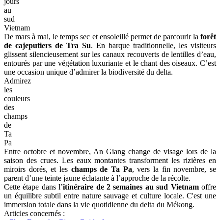
jours
au
sud
Vietnam
De mars à mai, le temps sec et ensoleillé permet de parcourir la
forêt
de cajeputiers de Tra Su
. En barque traditionnelle, les visiteurs
glissent silencieusement sur les canaux recouverts de lentilles d’eau,
entourés par une végétation luxuriante et le chant des oiseaux. C’est
une occasion unique d’admirer la biodiversité du delta.
Admirez
les
couleurs
des
champs
de
Ta
Pa
Entre octobre et novembre, An Giang change de visage lors de la
saison des crues. Les eaux montantes transforment les rizières en
miroirs dorés, et les
champs de Ta Pa
, vers la fin novembre, se
parent d’une teinte jaune éclatante à l’approche de la récolte.
Cette étape dans l’
itinéraire de 2 semaines au sud Vietnam
offre
un équilibre subtil entre nature sauvage et culture locale. C'est une
immersion totale dans la vie quotidienne du delta du Mékong.
Articles concernés :