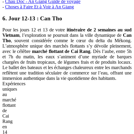
-
Chau Doc - An Giang Guide de voyage
-
Choses à Faire Et à Voir à An Giang
6. Jour 12-13 : Can Tho
Pour les jours 12 et 13 de votre
itinéraire de 2 semaines au sud
Vietnam
, l’exploration se poursuit dans la ville dynamique de
Can
Tho
, souvent considérée comme le cœur du delta du Mékong.
L’atmosphère unique des marchés flottants s’y dévoile pleinement,
avec le célèbre
marché flottant de Cai Rang
. Dès l’aube, entre 5h
et 7h du matin, les eaux s’animent d’une myriade de barques
chargées de fruits tropicaux, de légumes frais et de produits locaux.
Le ballet des bateaux et les échanges chaleureux entre les marchands
reflètent une tradition séculaire de commerce sur l’eau, offrant une
immersion authentique dans la vie quotidienne des habitants.
Expériences
uniques
au
marché
flottant
de
Cai
Rang
en
14