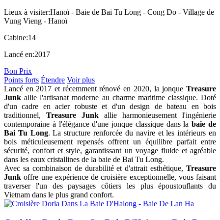
Lieux à visiter:
Hanoï - Baie de Bai Tu Long - Cong Do - Village de
Vung Vieng - Hanoï
Cabine:
14
Lancé en:
2017
Bon Prix
Points forts
Étendre
Voir plus
Lancé en 2017 et récemment rénové en 2020, la jonque
Treasure
Junk
allie l'artisanat moderne au charme maritime classique. Doté
d'un cadre en acier robuste et d'un design de bateau en bois
traditionnel,
Treasure Junk
allie harmonieusement l'ingénierie
contemporaine à l'élégance d'une jonque classique dans la
baie de
Bai Tu Long
. La structure renforcée du navire et les intérieurs en
bois méticuleusement repensés offrent un équilibre parfait entre
sécurité, confort et style, garantissant un voyage fluide et agréable
dans les eaux cristallines de la baie de Bai Tu Long.
Avec sa combinaison de durabilité et d'attrait esthétique,
Treasure
Junk
offre une expérience de croisière exceptionnelle, vous faisant
traverser l'un des paysages côtiers les plus époustouflants du
Vietnam dans le plus grand confort.