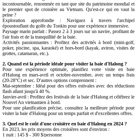
incontournable, renommée en tant que site du patrimoine mondial et
le premier spot de croisière au Vietnam. Qu'est-ce qui en vaut la
peine ?
Exploration approfondie : Naviguez à travers l'archipel
époustouflant du golfe du Tonkin pour une expérience immersive.
Paysage marin parfait : Passez 2 à 3 jours sur un navire, profitant de
l'air frais et de la tranquillité de la baie.
Activités passionnantes : Profitez des activités à bord (mini-golf,
poker, piscine, spa, karaoké) et hors-bord (kayak, aviron, visites de
grottes, catamaran, etc.).
2. Quand est la période idéale pour visiter la baie d'Halong ?
Pour une expérience optimale, planifiez votre visite en baie
d'Halong en mars-avril et octobre-novembre, avec un temps frais
(20-28°C) et sec. D'autres options comprennent :
Mai-septembre : Idéal pour des offres estivales avec des réductions
flash allant jusqu'à 40 %.
Janvier-avril : Profitez des festivals de la baie d'Halong et célébrez le
Nouvel An vietnamien à bord.
Pour une planification précise, consultez la meilleure période pour
visiter la baie d'Halong pour un temps parfait et d'excellentes offres.
3. Quel est le coût d'une croisière en baie d'Halong en 2024 ?
En 2023, les prix moyens des croisières sont d'environ :
1 nuit : 145 $ - 300 $/personne