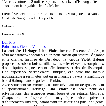
"Notre aventure de 2 nuits et 3 jours dans la baie d'Halong a été
absolument incroyable ! Je .." -
Michel
Lieux à visiter:
Hanoï - Port de Tuan Chau - Village de Cua Van -
Grotte de Sung Sot - Île Titop - Hanoï
Cabine:
6
Lancé en:
2009
Bon Prix
Points forts
Étendre
Voir plus
La croisière
Heritage Line Violet
incarne l'essence du design
séduisant franco-indochinois : un petit bateau qui respire l'élégance
et le charme. Inspirée de l'Art déco, la
jonque Violet Halong
propose des sols en bois scintillants, des soies et velours somptueux,
des antiquités soigneusement sélectionnées et des détails exquis.
Une expérience véritablement "unique", elle offre une intimité
incomparable à ses invités tout en naviguant à travers la magnifique
baie d'Halong, dans le golfe du Tonkin.
Avec seulement six cabines, chacune dévoilant un design distinctif
et époustouflant,
Heritage Line Violet
est idéale pour des
privatisations, des escapades romantiques et des retraites bien-être.
Chaque cabine dispose d’un magnifique balcon privé et
d’équipements luxueux, garantissant un séjour des plus indulgents.