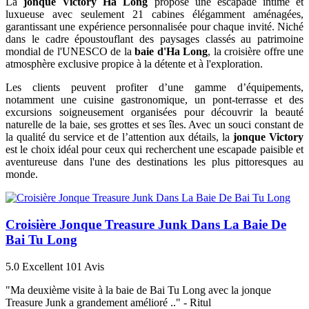
La
jonque Victory Ha Long
propose une escapade intime et
luxueuse avec seulement 21 cabines élégamment aménagées,
garantissant une expérience personnalisée pour chaque invité. Niché
dans le cadre époustouflant des paysages classés au patrimoine
mondial de l'UNESCO de la
baie d'Ha Long
, la croisière offre une
atmosphère exclusive propice à la détente et à l'exploration.
Les clients peuvent profiter d’une gamme d’équipements,
notamment une cuisine gastronomique, un pont-terrasse et des
excursions soigneusement organisées pour découvrir la beauté
naturelle de la baie, ses grottes et ses îles. Avec un souci constant de
la qualité du service et de l’attention aux détails, la
jonque Victory
est le choix idéal pour ceux qui recherchent une escapade paisible et
aventureuse dans l'une des destinations les plus pittoresques au
monde.
Croisière Jonque Treasure Junk Dans La Baie De
Bai Tu Long
5.0
Excellent
101 Avis
"Ma deuxième visite à la baie de Bai Tu Long avec la jonque
Treasure Junk a grandement amélioré .." -
Ritul