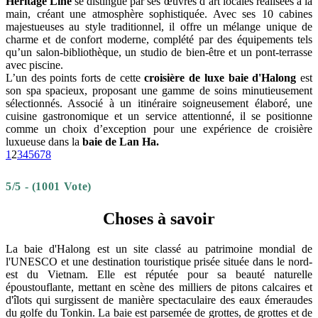
Heritage Line
se distingue par ses œuvres d’art locales réalisées à la
main, créant une atmosphère sophistiquée. Avec ses 10 cabines
majestueuses au style traditionnel, il offre un mélange unique de
charme et de confort moderne, complété par des équipements tels
qu’un salon-bibliothèque, un studio de bien-être et un pont-terrasse
avec piscine.
L’un des points forts de cette
croisière de luxe baie d'Halong
est
son spa spacieux, proposant une gamme de soins minutieusement
sélectionnés. Associé à un itinéraire soigneusement élaboré, une
cuisine gastronomique et un service attentionné, il se positionne
comme un choix d’exception pour une expérience de croisière
luxueuse dans la
baie de Lan Ha.
1
2
3
4
5
6
7
8
5/5 - (1001 Vote)
Choses à savoir
La baie d'Halong est un site classé au patrimoine mondial de
l'UNESCO et une destination touristique prisée située dans le nord-
est du Vietnam. Elle est réputée pour sa beauté naturelle
époustouflante, mettant en scène des milliers de pitons calcaires et
d'îlots qui surgissent de manière spectaculaire des eaux émeraudes
du golfe du Tonkin. La baie est parsemée de grottes, de grottes et de