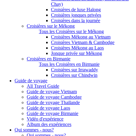
Chay)
Croisières de luxe Halong
Croisières jonques privées
Croisières dans la journée
Croisières sur le Mékong
Tous les Croisières sur le Mékong
Croisières Mékong au Vietnam
Croisières Vietnam & Cambodge
Croisières Mékong au Laos
Jonque privée sur Mékong
Croisières en Birmanie
Tous les Croisières en Birmanie
Croisières sur Irrawaddy
Croisières sur Chindwin
Guide de voyage
All Travel Guide
Guide de voyage Vietnam
Guide de voyage Cambodge
Guide de voyage Thaïlande
Guide de voyage Laos
Guide de voyage Birmanie
Vidéo d'expérience
Album des expériences
Qui sommes - nous?
Qui sommes - nous?