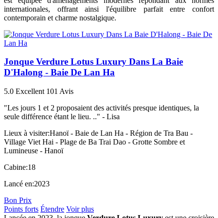
est équipée d'aménagements modernes répondant aux normes
internationales, offrant ainsi l'équilibre parfait entre confort
contemporain et charme nostalgique.
Jonque Verdure Lotus Luxury Dans La Baie
D'Halong - Baie De Lan Ha
5.0
Excellent
101 Avis
"Les jours 1 et 2 proposaient des activités presque identiques, la
seule différence étant le lieu. .." -
Lisa
Lieux à visiter:
Hanoï - Baie de Lan Ha - Région de Tra Bau -
Village Viet Hai - Plage de Ba Trai Dao - Grotte Sombre et
Lumineuse - Hanoï
Cabine:
18
Lancé en:
2023
Bon Prix
Points forts
Étendre
Voir plus
Lancée en 2023, la jonque
Verdure Lotus Luxury
est une croisière