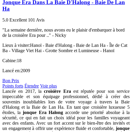
Jonque Era Dans La Baie D'Halong - Baie De Lan
Ha
5.0
Excellent
101 Avis
"La semaine dernière, nous avons eu le plaisir d'embarquer à bord
de la croisière Era pour .." -
Nicky
Lieux à visiter:
Hanoï - Baie d'Halong - Baie de Lan Ha - Île de Cat
Ba - Village Viet Hai - Grotte Sombre et Lumineuse - Hanoï
Cabine:
18
Lancé en:
2009
Bon Prix
Points forts
Étendre
Voir plus
Lancée en 2017, la
croisière Era
est réputée pour son service
impeccable et son équipage professionnel, dédié à créer des
souvenirs inoubliables lors de votre voyage à travers la Baie
d'Halong et la Baie de Lan Ha. En tant que croisière luxueuse 5
étoiles, la
jonque Era Halong
accorde une priorité absolue à la
sécurité, ce qui en fait un choix idéal pour les familles voyageant
avec des enfants. Avec un fort accent sur le bien-être des invités et
un engagement à offrir une expérience fluide et confortable,
jonque