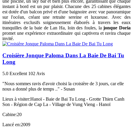
une piscine, un sky bar et bien plus encore, garantissant que chaque
instant à bord est un pur plaisir. Chacune des 25 cabines élégantes
est dotée d'un balcon privé et d'une baignoire avec vue panoramique
sur l'océan, créant une retraite sereine et luxueuse. Avec des
itinéraires exclusifs soigneusement élaborés à travers les eaux
tranquilles de la baie de Lan Ha, loin des foules, la
jonque Doria
promet une expérience extraordinaire qui captivera et ravira chaque
invité.
Croisière Jonque Paloma Dans La Baie De Bai Tu
Long
5.0
Excellent
102 Avis
"Nous sommes ravis d'avoir choisi la croisière de 3 jours, car elle
nous a donné plus de temps .." -
Susan
Lieux à visiter:
Hanoï - Baie de Bai Tu Long - Grotte Thien Canh
Son - Région de Cap La - Village de Vung Vieng - Hanoï
Cabine:
20
Lancé en:
2009