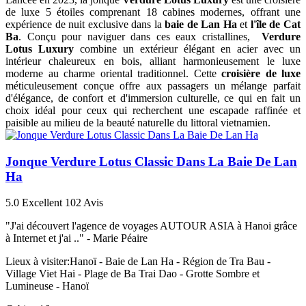
de luxe 5 étoiles comprenant 18 cabines modernes, offrant une
expérience de nuit exclusive dans la
baie de Lan Ha
et
l'île de Cat
Ba
. Conçu pour naviguer dans ces eaux cristallines,
Verdure
Lotus Luxury
combine un extérieur élégant en acier avec un
intérieur chaleureux en bois, alliant harmonieusement le luxe
moderne au charme oriental traditionnel. Cette
croisière de luxe
méticuleusement conçue offre aux passagers un mélange parfait
d'élégance, de confort et d'immersion culturelle, ce qui en fait un
choix idéal pour ceux qui recherchent une escapade raffinée et
paisible au milieu de la beauté naturelle du littoral vietnamien.
Jonque Verdure Lotus Classic Dans La Baie De Lan
Ha
5.0
Excellent
102 Avis
"J'ai découvert l'agence de voyages AUTOUR ASIA à Hanoi grâce
à Internet et j'ai .." -
Marie Péaire
Lieux à visiter:
Hanoï - Baie de Lan Ha - Région de Tra Bau -
Village Viet Hai - Plage de Ba Trai Dao - Grotte Sombre et
Lumineuse - Hanoï