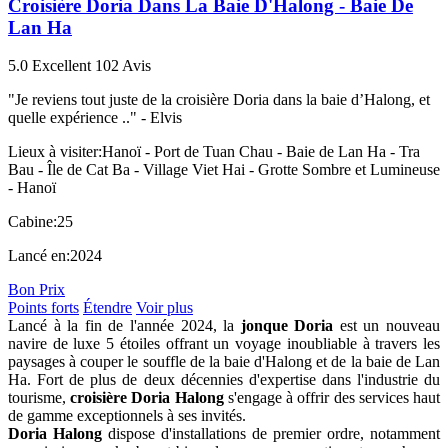
Croisière Doria Dans La Baie D'Halong - Baie De
Lan Ha
5.0
Excellent
102 Avis
"Je reviens tout juste de la croisière Doria dans la baie d’Halong, et
quelle expérience .." -
Elvis
Lieux à visiter:
Hanoï - Port de Tuan Chau - Baie de Lan Ha - Tra
Bau - Île de Cat Ba - Village Viet Hai - Grotte Sombre et Lumineuse
- Hanoï
Cabine:
25
Lancé en:
2024
Bon Prix
Points forts
Étendre
Voir plus
Lancé à la fin de l'année 2024, la
jonque Doria
est un nouveau
navire de luxe 5 étoiles offrant un voyage inoubliable à travers les
paysages à couper le souffle de la baie d'Halong et de la baie de Lan
Ha. Fort de plus de deux décennies d'expertise dans l'industrie du
tourisme,
croisière Doria Halong
s'engage à offrir des services haut
de gamme exceptionnels à ses invités.
Doria Halong
dispose d'installations de premier ordre, notamment