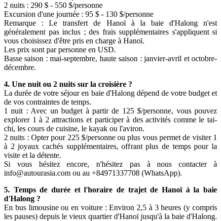
2 nuits : 290 $ - 550 $/personne
Excursion d'une journée : 95 $ - 130 $/personne
Remarque : Le transfert de Hanoï à la baie d'Halong n'est
généralement pas inclus ; des frais supplémentaires s'appliquent si
vous choisissez d'être pris en charge à Hanoï.
Les prix sont par personne en USD.
Basse saison : mai-septembre, haute saison : janvier-avril et octobre-
décembre.
4. Une nuit ou 2 nuits sur la croisière ?
La durée de votre séjour en baie d'Halong dépend de votre budget et
de vos contraintes de temps.
1 nuit : Avec un budget à partir de 125 $/personne, vous pouvez
explorer 1 à 2 attractions et participer à des activités comme le tai-
chi, les cours de cuisine, le kayak ou l'aviron.
2 nuits : Opter pour 225 $/personne ou plus vous permet de visiter 1
à 2 joyaux cachés supplémentaires, offrant plus de temps pour la
visite et la détente.
Si vous hésitez encore, n'hésitez pas à nous contacter à
info@autourasia.com ou au +84971337708 (WhatsApp).
5. Temps de durée et l'horaire de trajet de Hanoï à la baie
d'Halong ?
En bus limousine ou en voiture : Environ 2,5 à 3 heures (y compris
les pauses) depuis le vieux quartier d'Hanoï jusqu'à la baie d'Halong.