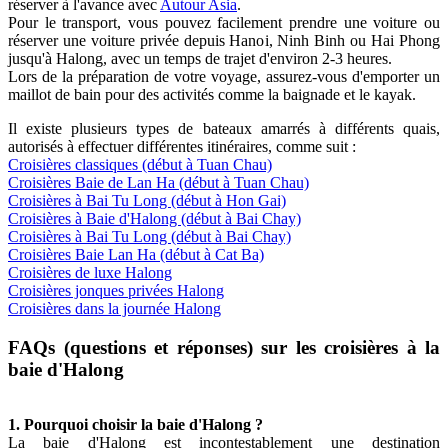
réserver à l'avance avec
Autour Asia
.
Pour le transport, vous pouvez facilement prendre une voiture ou
réserver une voiture privée depuis Hanoi, Ninh Binh ou Hai Phong
jusqu'à Halong, avec un temps de trajet d'environ 2-3 heures.
Lors de la préparation de votre voyage, assurez-vous d'emporter un
maillot de bain pour des activités comme la baignade et le kayak.
Il existe plusieurs types de bateaux amarrés à différents quais,
autorisés à effectuer différentes itinéraires, comme suit :
Croisières classiques (début à Tuan Chau)
Croisières Baie de Lan Ha (début à Tuan Chau)
Croisières à Bai Tu Long (début à Hon Gai)
Croisières à Baie d'Halong (début à Bai Chay)
Croisières à Bai Tu Long (début à Bai Chay)
Croisières Baie Lan Ha (début à Cat Ba)
Croisières de luxe Halong
Croisières jonques privées Halong
Croisières dans la journée Halong
FAQs (questions et réponses) sur les croisières à la
baie d'Halong
1. Pourquoi choisir la baie d'Halong ?
La baie d'Halong est incontestablement une destination