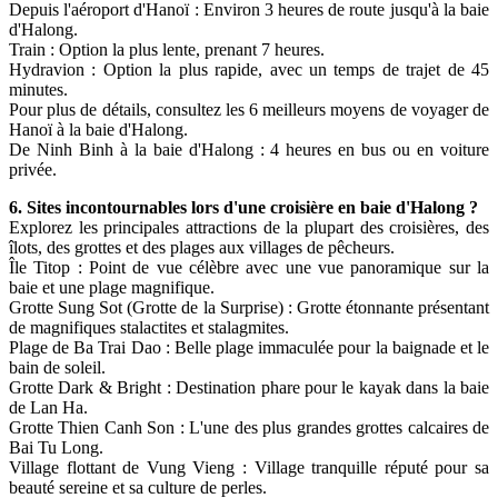
Depuis l'aéroport d'Hanoï : Environ 3 heures de route jusqu'à la baie
d'Halong.
Train : Option la plus lente, prenant 7 heures.
Hydravion : Option la plus rapide, avec un temps de trajet de 45
minutes.
Pour plus de détails, consultez les 6 meilleurs moyens de voyager de
Hanoï à la baie d'Halong.
De Ninh Binh à la baie d'Halong : 4 heures en bus ou en voiture
privée.
6. Sites incontournables lors d'une croisière en baie d'Halong ?
Explorez les principales attractions de la plupart des croisières, des
îlots, des grottes et des plages aux villages de pêcheurs.
Île Titop : Point de vue célèbre avec une vue panoramique sur la
baie et une plage magnifique.
Grotte Sung Sot (Grotte de la Surprise) : Grotte étonnante présentant
de magnifiques stalactites et stalagmites.
Plage de Ba Trai Dao : Belle plage immaculée pour la baignade et le
bain de soleil.
Grotte Dark & Bright : Destination phare pour le kayak dans la baie
de Lan Ha.
Grotte Thien Canh Son : L'une des plus grandes grottes calcaires de
Bai Tu Long.
Village flottant de Vung Vieng : Village tranquille réputé pour sa
beauté sereine et sa culture de perles.