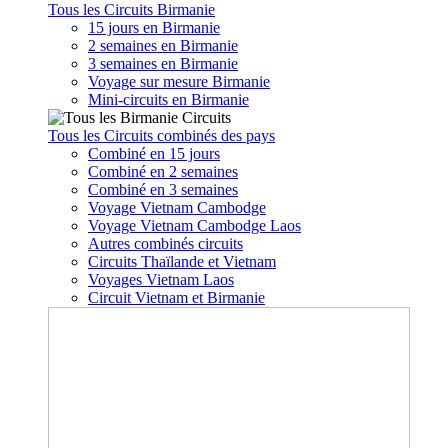
Tous les Circuits Birmanie
15 jours en Birmanie
2 semaines en Birmanie
3 semaines en Birmanie
Voyage sur mesure Birmanie
Mini-circuits en Birmanie
Tous les Circuits combinés des pays
Combiné en 15 jours
Combiné en 2 semaines
Combiné en 3 semaines
Voyage Vietnam Cambodge
Voyage Vietnam Cambodge Laos
Autres combinés circuits
Circuits Thaïlande et Vietnam
Voyages Vietnam Laos
Circuit Vietnam et Birmanie