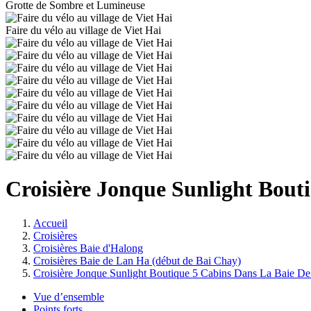
Grotte de Sombre et Lumineuse
Faire du vélo au village de Viet Hai
Croisière Jonque Sunlight Bout
Accueil
Croisières
Croisières Baie d'Halong
Croisières Baie de Lan Ha (début de Bai Chay)
Croisière Jonque Sunlight Boutique 5 Cabins Dans La Baie D
Vue d’ensemble
Points forts