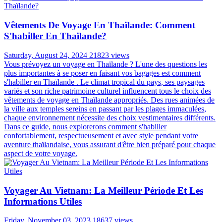
Vêtements De Voyage En Thaïlande: Comment
S'habiller En Thaïlande?
Saturday, August 24, 2024
21823 views
Vous prévoyez un voyage en Thaïlande ? L'une des questions les
plus importantes à se poser en faisant vos bagages est comment
s'habiller en Thaïlande . Le climat tropical du pays, ses paysages
variés et son riche patrimoine culturel influencent tous le choix des
vêtements de voyage en Thaïlande appropriés. Des rues animées de
la ville aux temples sereins en passant par les plages immaculées,
chaque environnement nécessite des choix vestimentaires différents.
Dans ce guide, nous explorerons comment s'habiller
confortablement, respectueusement et avec style pendant votre
aventure thaïlandaise, vous assurant d'être bien préparé pour chaque
aspect de votre voyage.
Voyager Au Vietnam: La Meilleur Période Et Les
Informations Utiles
Friday, November 03, 2023
18637 views