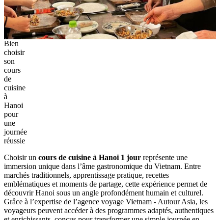
Bien
choisir
son
cours
de
cuisine
à
Hanoi
pour
une
journée
réussie
Choisir un
cours de cuisine à Hanoi 1 jour
représente une
immersion unique dans l’âme gastronomique du Vietnam. Entre
marchés traditionnels, apprentissage pratique, recettes
emblématiques et moments de partage, cette expérience permet de
découvrir Hanoi sous un angle profondément humain et culturel.
Grâce à l’expertise de l’agence voyage Vietnam - Autour Asia, les
voyageurs peuvent accéder à des programmes adaptés, authentiques
et enrichissants, conçus pour transformer une simple journée en