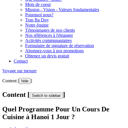
Mots de coeur
Mission - Vision - Valeurs fondamentales
Pourquoi nous?
Tran Ba Duy
Notre équipe
Témoignages de nos clients
Nos références à l'étranger
Activités communautaires
Formulaire de signature de réservation
Abonnez-vous à nos promotions
Obtenez un devis gratuit
Contact
Voyage sur mesure
Content [
]
hide
Content [
]
Switch to sidebar
Quel Programme Pour Un Cours De
Cuisine à Hanoi 1 Jour ?