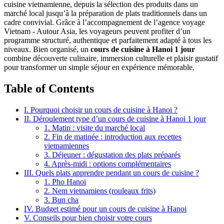
cuisine vietnamienne, depuis la sélection des produits dans un
marché local jusqu’à la préparation de plats traditionnels dans un
cadre convivial. Grâce à l’accompagnement de l’agence voyage
Vietnam - Autour Asia, les voyageurs peuvent profiter d’un
programme structuré, authentique et parfaitement adapté à tous les
niveaux. Bien organisé, un
cours de cuisine à Hanoi 1 jour
combine découverte culinaire, immersion culturelle et plaisir gustatif
pour transformer un simple séjour en expérience mémorable.
Table of Contents
I. Pourquoi choisir un cours de cuisine à Hanoi ?
II. Déroulement type d’un cours de cuisine à Hanoi 1 jour
1. Matin : visite du marché local
2. Fin de matinée : introduction aux recettes
vietnamiennes
3. Déjeuner : dégustation des plats préparés
4. Après-midi : options complémentaires
III. Quels plats apprendre pendant un cours de cuisine ?
1. Pho Hanoi
2. Nem vietnamiens (rouleaux frits)
3. Bun cha
IV. Budget estimé pour un cours de cuisine à Hanoi
V. Conseils pour bien choisir votre cours