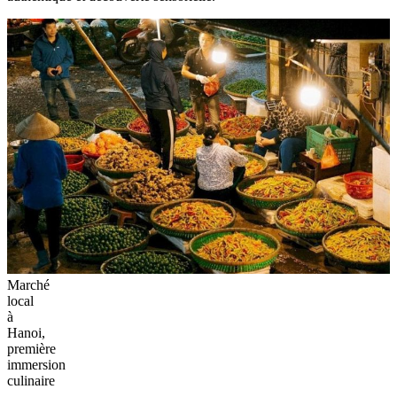
Marché
local
à
Hanoi,
première
immersion
culinaire