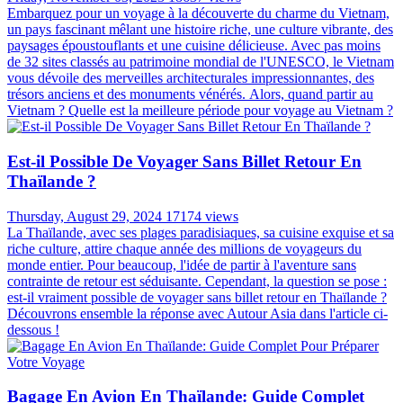
Embarquez pour un voyage à la découverte du charme du Vietnam,
un pays fascinant mêlant une histoire riche, une culture vibrante, des
paysages époustouflants et une cuisine délicieuse. Avec pas moins
de 32 sites classés au patrimoine mondial de l'UNESCO, le Vietnam
vous dévoile des merveilles architecturales impressionnantes, des
trésors anciens et des monuments vénérés. Alors, quand partir au
Vietnam ? Quelle est la meilleure période pour voyage au Vietnam ?
Est-il Possible De Voyager Sans Billet Retour En
Thaïlande ?
Thursday, August 29, 2024
17174 views
La Thaïlande, avec ses plages paradisiaques, sa cuisine exquise et sa
riche culture, attire chaque année des millions de voyageurs du
monde entier. Pour beaucoup, l'idée de partir à l'aventure sans
contrainte de retour est séduisante. Cependant, la question se pose :
est-il vraiment possible de voyager sans billet retour en Thaïlande ?
Découvrons ensemble la réponse avec Autour Asia dans l'article ci-
dessous !
Bagage En Avion En Thaïlande: Guide Complet