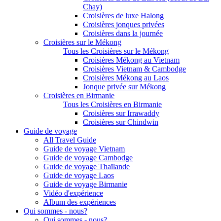
Chay)
Croisières de luxe Halong
Croisières jonques privées
Croisières dans la journée
Croisières sur le Mékong
Tous les Croisières sur le Mékong
Croisières Mékong au Vietnam
Croisières Vietnam & Cambodge
Croisières Mékong au Laos
Jonque privée sur Mékong
Croisières en Birmanie
Tous les Croisières en Birmanie
Croisières sur Irrawaddy
Croisières sur Chindwin
Guide de voyage
All Travel Guide
Guide de voyage Vietnam
Guide de voyage Cambodge
Guide de voyage Thaïlande
Guide de voyage Laos
Guide de voyage Birmanie
Vidéo d'expérience
Album des expériences
Qui sommes - nous?
Qui sommes - nous?