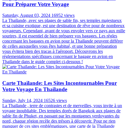
Pour Préparer Votre Voyage
Saturday, August 03, 2024
16952 views
La Thaïlande, avec ses plages de sable fin, ses temples majestueux
et sa cuisine exotique, est une destination de rêve pour de nombreux
voyageurs. Cependant, avant de vous envoler vers ce pays aux mille
sourires, il est essentiel de bien préparer vos bagages. Les règles
concernant les bagages en avion pour la Thaïlande peuvent différer
de celles auxquelles vous êtes habitué, et une bonne préparation
vous évitera bien des tracas à l'aéroport. Découvrons les
réglementations spécifiques concernant le bagage en avion en
Thaïlande dans le guide complet ci-dessous !
Carte Thaïlande: Les Sites Incontournables Pour
Votre Voyage En Thaïlande
Sunday, July 14, 2024
16526 views
La Thaïlande , terre de contrastes et de merveilles, vous invite à un
voyage inoubliable. Des temples dorés de Bangkok aux plages de
sable fin de Phuket, en passant par les montagnes verdoyantes du
nord, chaque région recèle des trésors à découvrir. Pour ne rien
manquer de ces sites emblématiques, une carte de la Thaïlande