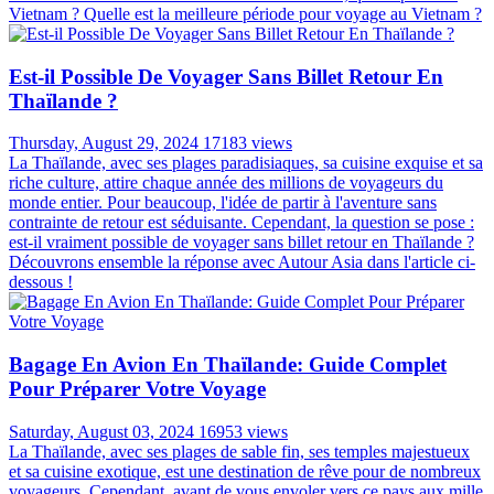
Vietnam ? Quelle est la meilleure période pour voyage au Vietnam ?
Est-il Possible De Voyager Sans Billet Retour En
Thaïlande ?
Thursday, August 29, 2024
17183 views
La Thaïlande, avec ses plages paradisiaques, sa cuisine exquise et sa
riche culture, attire chaque année des millions de voyageurs du
monde entier. Pour beaucoup, l'idée de partir à l'aventure sans
contrainte de retour est séduisante. Cependant, la question se pose :
est-il vraiment possible de voyager sans billet retour en Thaïlande ?
Découvrons ensemble la réponse avec Autour Asia dans l'article ci-
dessous !
Bagage En Avion En Thaïlande: Guide Complet
Pour Préparer Votre Voyage
Saturday, August 03, 2024
16953 views
La Thaïlande, avec ses plages de sable fin, ses temples majestueux
et sa cuisine exotique, est une destination de rêve pour de nombreux
voyageurs. Cependant, avant de vous envoler vers ce pays aux mille