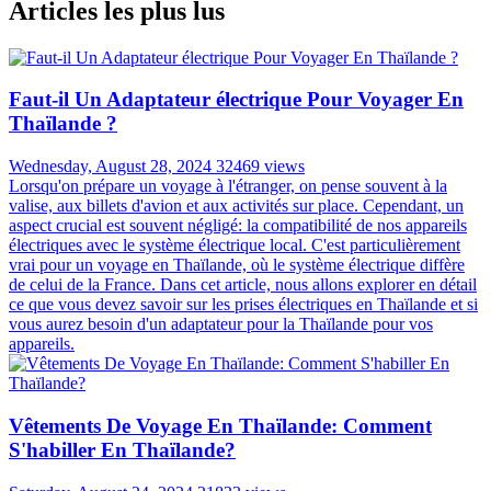
Articles les plus lus
Faut-il Un Adaptateur électrique Pour Voyager En
Thaïlande ?
Wednesday, August 28, 2024
32469 views
Lorsqu'on prépare un voyage à l'étranger, on pense souvent à la
valise, aux billets d'avion et aux activités sur place. Cependant, un
aspect crucial est souvent négligé: la compatibilité de nos appareils
électriques avec le système électrique local. C'est particulièrement
vrai pour un voyage en Thaïlande, où le système électrique diffère
de celui de la France. Dans cet article, nous allons explorer en détail
ce que vous devez savoir sur les prises électriques en Thaïlande et si
vous aurez besoin d'un adaptateur pour la Thaïlande pour vos
appareils.
Vêtements De Voyage En Thaïlande: Comment
S'habiller En Thaïlande?