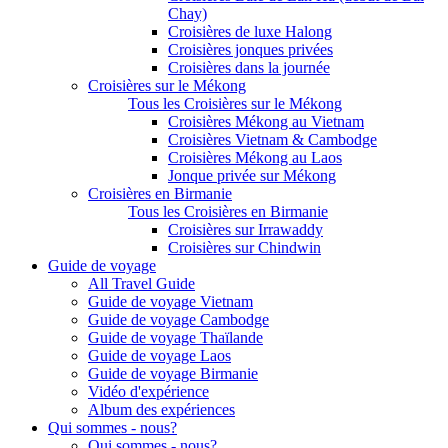
Chay)
Croisières de luxe Halong
Croisières jonques privées
Croisières dans la journée
Croisières sur le Mékong
Tous les Croisières sur le Mékong
Croisières Mékong au Vietnam
Croisières Vietnam & Cambodge
Croisières Mékong au Laos
Jonque privée sur Mékong
Croisières en Birmanie
Tous les Croisières en Birmanie
Croisières sur Irrawaddy
Croisières sur Chindwin
Guide de voyage
All Travel Guide
Guide de voyage Vietnam
Guide de voyage Cambodge
Guide de voyage Thaïlande
Guide de voyage Laos
Guide de voyage Birmanie
Vidéo d'expérience
Album des expériences
Qui sommes - nous?
Qui sommes - nous?