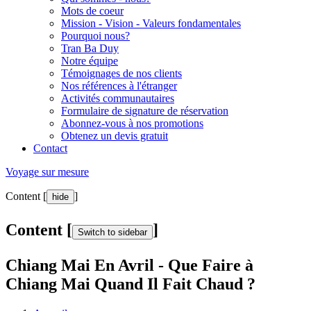
Mots de coeur
Mission - Vision - Valeurs fondamentales
Pourquoi nous?
Tran Ba Duy
Notre équipe
Témoignages de nos clients
Nos références à l'étranger
Activités communautaires
Formulaire de signature de réservation
Abonnez-vous à nos promotions
Obtenez un devis gratuit
Contact
Voyage sur mesure
Content [
]
hide
Content [
]
Switch to sidebar
Chiang Mai En Avril - Que Faire à
Chiang Mai Quand Il Fait Chaud ?