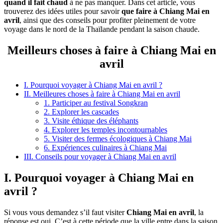
quand il fait chaud
à ne pas manquer. Dans cet article, vous
trouverez des idées utiles pour savoir
que faire à Chiang Mai en
avril
, ainsi que des conseils pour profiter pleinement de votre
voyage dans le nord de la Thaïlande pendant la saison chaude.
Meilleurs choses à faire à Chiang Mai en
avril
I. Pourquoi voyager à Chiang Mai en avril ?
II. Meilleures choses à faire à Chiang Mai en avril
1. Participer au festival Songkran
2. Explorer les cascades
3. Visite éthique des éléphants
4. Explorer les temples incontournables
5. Visiter des fermes écologiques à Chiang Mai
6. Expériences culinaires à Chiang Mai
III. Conseils pour voyager à Chiang Mai en avril
I. Pourquoi voyager à Chiang Mai en
avril ?
Si vous vous demandez s’il faut visiter
Chiang Mai en avril
, la
réponse est oui. C’est à cette période que la ville entre dans la saison