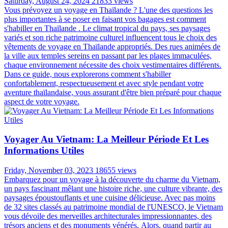
Saturday, August 24, 2024
21833 views
Vous prévoyez un voyage en Thaïlande ? L'une des questions les
plus importantes à se poser en faisant vos bagages est comment
s'habiller en Thaïlande . Le climat tropical du pays, ses paysages
variés et son riche patrimoine culturel influencent tous le choix des
vêtements de voyage en Thaïlande appropriés. Des rues animées de
la ville aux temples sereins en passant par les plages immaculées,
chaque environnement nécessite des choix vestimentaires différents.
Dans ce guide, nous explorerons comment s'habiller
confortablement, respectueusement et avec style pendant votre
aventure thaïlandaise, vous assurant d'être bien préparé pour chaque
aspect de votre voyage.
Voyager Au Vietnam: La Meilleur Période Et Les
Informations Utiles
Friday, November 03, 2023
18655 views
Embarquez pour un voyage à la découverte du charme du Vietnam,
un pays fascinant mêlant une histoire riche, une culture vibrante, des
paysages époustouflants et une cuisine délicieuse. Avec pas moins
de 32 sites classés au patrimoine mondial de l'UNESCO, le Vietnam
vous dévoile des merveilles architecturales impressionnantes, des
trésors anciens et des monuments vénérés. Alors, quand partir au