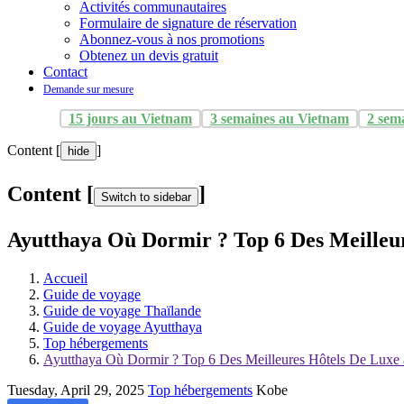
Activités communautaires
Formulaire de signature de réservation
Abonnez-vous à nos promotions
Obtenez un devis gratuit
Contact
Demande sur mesure
15 jours au Vietnam
3 semaines au Vietnam
2 sem
Content [
]
hide
Content [
]
Switch to sidebar
Ayutthaya Où Dormir ? Top 6 Des Meilleur
Accueil
Guide de voyage
Guide de voyage Thaïlande
Guide de voyage Ayutthaya
Top hébergements
Ayutthaya Où Dormir ? Top 6 Des Meilleures Hôtels De Luxe 
Tuesday, April 29, 2025
Top hébergements
Kobe