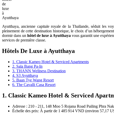
de
luxe
à
Ayutthaya
Ayutthaya, ancienne capitale royale de la Thaïlande, séduit les v
pleinement de cette destination historique, le choix d’un hébergement 
dormir dans un
hôtel de luxe à Ayutthaya
vous garantit une expérien
services de première classe.
Hôtels De Luxe à Ayutthaya
1. Classic Kameo Hotel & Serviced Apartments
2. Sala Bang Pa-In
3. THANN Wellness Destination
4. S3 Ayutthaya
5. Baan Tye Wang Resort
6. The Cavalli Casa Resort
1. Classic Kameo Hotel & Serviced Apart
Adresse : 210 - 211, 148 Moo 5 Rojana Road Pailing Phra Nak
Échelle des prix: À partir de 1 485 914 VND (environ 57,17 