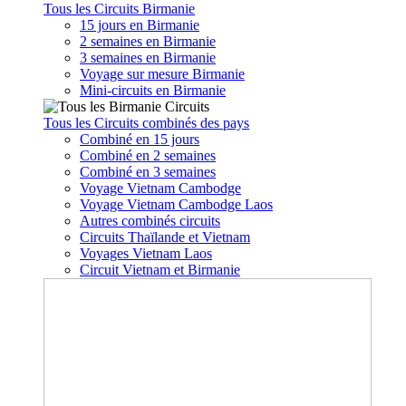
Tous les Circuits Birmanie
15 jours en Birmanie
2 semaines en Birmanie
3 semaines en Birmanie
Voyage sur mesure Birmanie
Mini-circuits en Birmanie
Tous les Circuits combinés des pays
Combiné en 15 jours
Combiné en 2 semaines
Combiné en 3 semaines
Voyage Vietnam Cambodge
Voyage Vietnam Cambodge Laos
Autres combinés circuits
Circuits Thaïlande et Vietnam
Voyages Vietnam Laos
Circuit Vietnam et Birmanie