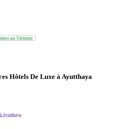
aines au Vietnam
es Hôtels De Luxe à Ayutthaya
à Ayutthaya