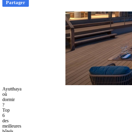
Partager
Ayutthaya
où
dormir
?
Top
6
des
meilleures
hôtels