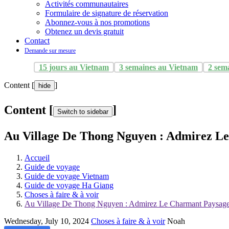
Activités communautaires
Formulaire de signature de réservation
Abonnez-vous à nos promotions
Obtenez un devis gratuit
Contact
Demande sur mesure
15 jours au Vietnam
3 semaines au Vietnam
2 sem
Content [
]
hide
Content [
]
Switch to sidebar
Au Village De Thong Nguyen : Admirez L
Accueil
Guide de voyage
Guide de voyage Vietnam
Guide de voyage Ha Giang
Choses à faire & à voir
Au Village De Thong Nguyen : Admirez Le Charmant Paysage
Wednesday, July 10, 2024
Choses à faire & à voir
Noah