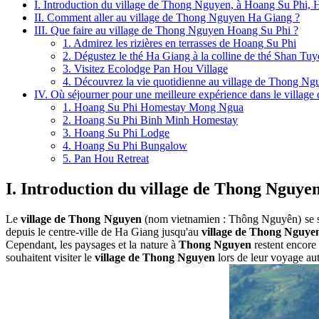
I. Introduction du village de Thong Nguyen, à Hoang Su Phi,
II. Comment aller au village de Thong Nguyen Ha Giang ?
III. Que faire au village de Thong Nguyen Hoang Su Phi ?
1. Admirez les rizières en terrasses de Hoang Su Phi
2. Dégustez le thé Ha Giang à la colline de thé Shan Tuy
3. Visitez Ecolodge Pan Hou Village
4. Découvrez la vie quotidienne au village de Thong Ng
IV. Où séjourner pour une meilleure expérience dans le villag
1. Hoang Su Phi Homestay Mong Ngua
2. Hoang Su Phi Binh Minh Homestay
3. Hoang Su Phi Lodge
4. Hoang Su Phi Bungalow
5. Pan Hou Retreat
I. Introduction du village de Thong Nguye
Le
village de Thong Nguyen
(nom vietnamien : Thông Nguyên) se situ
depuis le centre-ville de Ha Giang jusqu'au
village de Thong Nguye
Cependant, les paysages et la nature à
Thong Nguyen
restent encore
souhaitent visiter le
village de Thong Nguyen
lors de leur voyage au