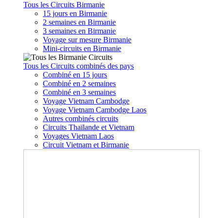
Tous les Circuits Birmanie
15 jours en Birmanie
2 semaines en Birmanie
3 semaines en Birmanie
Voyage sur mesure Birmanie
Mini-circuits en Birmanie
Tous les Circuits combinés des pays
Combiné en 15 jours
Combiné en 2 semaines
Combiné en 3 semaines
Voyage Vietnam Cambodge
Voyage Vietnam Cambodge Laos
Autres combinés circuits
Circuits Thaïlande et Vietnam
Voyages Vietnam Laos
Circuit Vietnam et Birmanie