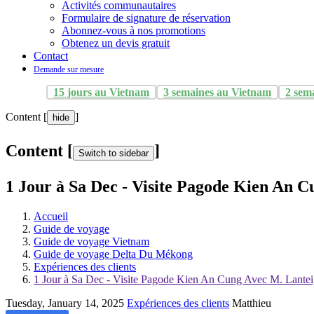
Activités communautaires
Formulaire de signature de réservation
Abonnez-vous à nos promotions
Obtenez un devis gratuit
Contact
Demande sur mesure
15 jours au Vietnam
3 semaines au Vietnam
2 sem
Content [
]
hide
Content [
]
Switch to sidebar
1 Jour à Sa Dec - Visite Pagode Kien An 
Accueil
Guide de voyage
Guide de voyage Vietnam
Guide de voyage Delta Du Mékong
Expériences des clients
1 Jour à Sa Dec - Visite Pagode Kien An Cung Avec M. Lante
Tuesday, January 14, 2025
Expériences des clients
Matthieu