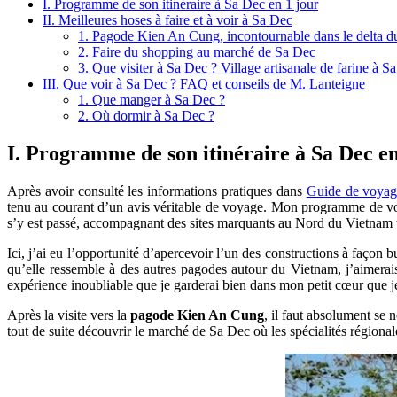
I. Programme de son itinéraire à Sa Dec en 1 jour
II. Meilleures hoses à faire et à voir à Sa Dec
1. Pagode Kien An Cung, incontournable dans le delta 
2. Faire du shopping au marché de Sa Dec
3. Que visiter à Sa Dec ? Village artisanale de farine à S
III. Que voir à Sa Dec ? FAQ et conseils de M. Lanteigne
1. Que manger à Sa Dec ?
2. Où dormir à Sa Dec ?
I. Programme de son itinéraire à Sa Dec en
Après avoir consulté les informations pratiques dans
Guide de voya
tenu au courant d’un avis véritable de voyage. Mon programme de 
s’y est passé, accompagnant des sites marquants au Nord du Vietnam 
Ici, j’ai eu l’opportunité d’apercevoir l’un des constructions à façon
qu’elle ressemble à des autres pagodes autour du Vietnam, j’aimerai
expérience inoubliable que je garderai bien dans mon petit cœur que je
Après la visite vers la
pagode Kien An Cung
, il faut absolument se 
tout de suite découvrir le marché de Sa Dec où les spécialités régiona