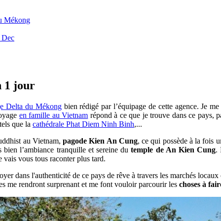
du Mékong
a Dec
 1 jour
ge Delta du Mékong
bien rédigé par l’équipage de cette agence. Je me s
voyage
en famille au Vietnam
répond à ce que je trouve dans ce pays, p
tels que la
cathédrale Phat Diem Ninh Binh
,...
 buddhist au Vietnam,
pagode Kien An Cung
, ce qui possède à la fois 
s bien l’ambiance tranquille et sereine du
temple de An Kien Cung
.
 vais vous tous raconter plus tard.
noyer dans l'authenticité de ce pays de rêve à travers les marchés locaux
les me rendront surprenant et me font vouloir parcourir les
choses à fair