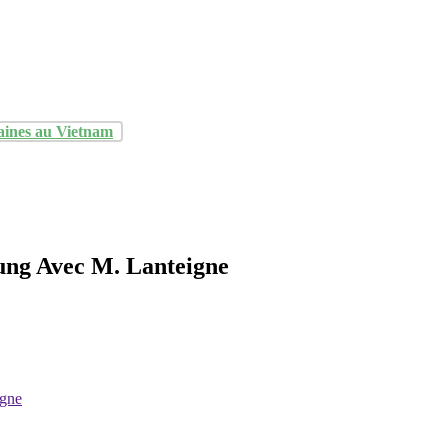
aines au Vietnam
Cung Avec M. Lanteigne
igne