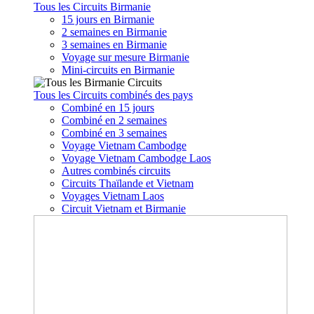
Tous les Circuits Birmanie
15 jours en Birmanie
2 semaines en Birmanie
3 semaines en Birmanie
Voyage sur mesure Birmanie
Mini-circuits en Birmanie
Tous les Circuits combinés des pays
Combiné en 15 jours
Combiné en 2 semaines
Combiné en 3 semaines
Voyage Vietnam Cambodge
Voyage Vietnam Cambodge Laos
Autres combinés circuits
Circuits Thaïlande et Vietnam
Voyages Vietnam Laos
Circuit Vietnam et Birmanie